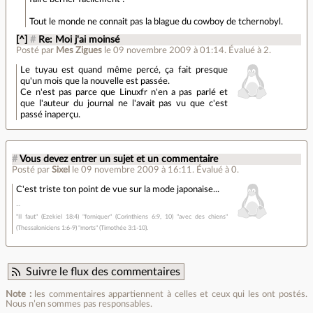
Tout le monde ne connait pas la blague du cowboy de tchernobyl.
[^]
#
Re: Moi j'ai moinsé
Posté par
Mes Zigues
le 09 novembre 2009 à 01:14
.
Évalué à
2
.
Le tuyau est quand même percé, ça fait presque
qu'un mois que la nouvelle est passée.
Ce n'est pas parce que Linuxfr n'en a pas parlé et
que l'auteur du journal ne l'avait pas vu que c'est
passé inaperçu.
#
Vous devez entrer un sujet et un commentaire
Posté par
Sixel
le 09 novembre 2009 à 16:11
.
Évalué à
0
.
C'est triste ton point de vue sur la mode japonaise...
"Il faut" (Ezekiel 18:4) "forniquer" (Corinthiens 6:9, 10) "avec des chiens"
(Thessaloniciens 1:6-9) "morts" (Timothée 3:1-10).
Suivre le flux des commentaires
Note :
les commentaires appartiennent à celles et ceux qui les ont postés.
Nous n’en sommes pas responsables.