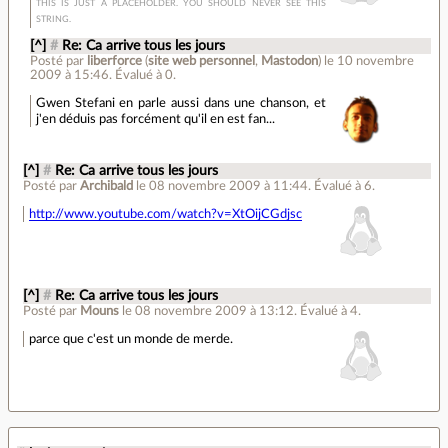
THIS IS JUST A PLACEHOLDER. YOU SHOULD NEVER SEE THIS
STRING.
[^]
#
Re: Ca arrive tous les jours
Posté par
liberforce
(
site web personnel
,
Mastodon
)
le 10 novembre
2009 à 15:46
.
Évalué à
0
.
Gwen Stefani en parle aussi dans une chanson, et
j'en déduis pas forcément qu'il en est fan...
[^]
#
Re: Ca arrive tous les jours
Posté par
Archibald
le 08 novembre 2009 à 11:44
.
Évalué à
6
.
http://www.youtube.com/watch?v=XtOijCGdjsc
[^]
#
Re: Ca arrive tous les jours
Posté par
Mouns
le 08 novembre 2009 à 13:12
.
Évalué à
4
.
parce que c'est un monde de merde.