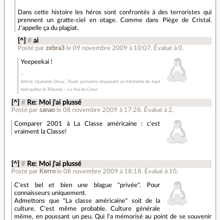
Dans cette histoire les héros sont confrontés à des terroristes qui
prennent un gratte-ciel en otage. Comme dans Piège de Cristal.
J'appelle ça du plagiat.
[^]
#
ai
Posté par
zebra3
le 09 novembre 2009 à 10:07
.
Évalué à
0
.
Yeepeekai !
Article Quarante-Deux : Toute personne dépassant un kilomètre de haut
doit quitter le Tribunal. -- Le Roi de Cœur
[^]
#
Re: Moi j'ai plussé
Posté par
sanao
le 08 novembre 2009 à 17:28
.
Évalué à
2
.
Comparer 2001 à La Classe américaine : c'est
vraiment la Classe!
[^]
#
Re: Moi j'ai plussé
Posté par
Kerro
le 08 novembre 2009 à 18:18
.
Évalué à
10
.
C'est bel et bien une blague "privée". Pour
connaisseurs uniquement.
Admettons que "La classe américaine" soit de la
culture. C'est même probable. Culture générale
même, en poussant un peu. Qui l'a mémorisé au point de se souvenir