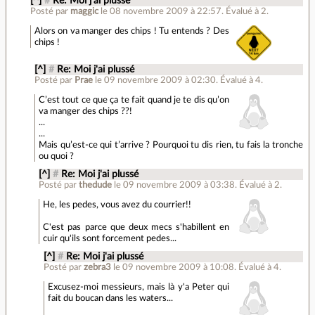
[^]
#
Re: Moi j'ai plussé
Posté par
maggic
le 08 novembre 2009 à 22:57
.
Évalué à
2
.
Alors on va manger des chips ! Tu entends ? Des
chips !
[^]
#
Re: Moi j'ai plussé
Posté par
Prae
le 09 novembre 2009 à 02:30
.
Évalué à
4
.
C’est tout ce que ça te fait quand je te dis qu’on
va manger des chips ??!
...
...
Mais qu’est-ce qui t’arrive ? Pourquoi tu dis rien, tu fais la tronche
ou quoi ?
[^]
#
Re: Moi j'ai plussé
Posté par
thedude
le 09 novembre 2009 à 03:38
.
Évalué à
2
.
He, les pedes, vous avez du courrier!!
C'est pas parce que deux mecs s'habillent en
cuir qu'ils sont forcement pedes...
[^]
#
Re: Moi j'ai plussé
Posté par
zebra3
le 09 novembre 2009 à 10:08
.
Évalué à
4
.
Excusez-moi messieurs, mais là y'a Peter qui
fait du boucan dans les waters...