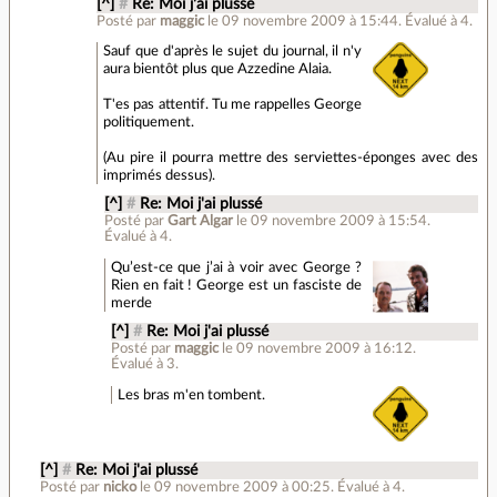
[^]
#
Re: Moi j'ai plussé
Posté par
maggic
le 09 novembre 2009 à 15:44
.
Évalué à
4
.
Sauf que d'après le sujet du journal, il n'y
aura bientôt plus que Azzedine Alaia.
T'es pas attentif. Tu me rappelles George
politiquement.
(Au pire il pourra mettre des serviettes-éponges avec des
imprimés dessus).
[^]
#
Re: Moi j'ai plussé
Posté par
Gart Algar
le 09 novembre 2009 à 15:54
.
Évalué à
4
.
Qu’est-ce que j’ai à voir avec George ?
Rien en fait ! George est un fasciste de
merde
[^]
#
Re: Moi j'ai plussé
Posté par
maggic
le 09 novembre 2009 à 16:12
.
Évalué à
3
.
Les bras m'en tombent.
[^]
#
Re: Moi j'ai plussé
Posté par
nicko
le 09 novembre 2009 à 00:25
.
Évalué à
4
.