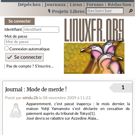
Dépêches
Journaux
Liens
Forums
Rédaction
🎙️ Projets Libres
Se connecter
Identifiant
Mot de passe
Connexion automatique
Pas de compte ? S’inscrire…
1
Journal
Mode de merde !
Posté par
windu.2b
le 08 novembre 2009 à 11:22
.
Apparemment, c'est passé inaperçu : le mois dernier, la
maison Yohji Yamamoto s'est déclarée en cessation de
paiement auprès du tribunal de Tokyo[1].
José devra se rabattre sur Azzedine Alaia...