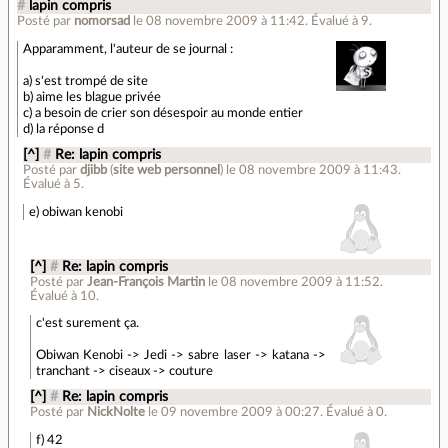
#
lapin compris
Posté par
nomorsad
le 08 novembre 2009 à 11:42
.
Évalué à
9
.
Apparamment, l'auteur de se journal :
a) s'est trompé de site
b) aime les blague privée
c) a besoin de crier son désespoir au monde entier
d) la réponse d
[^]
#
Re: lapin compris
Posté par
djibb
(
site web personnel
)
le 08 novembre 2009 à 11:43
.
Évalué à
5
.
e) obiwan kenobi
[^]
#
Re: lapin compris
Posté par
Jean-François Martin
le 08 novembre 2009 à 11:52
.
Évalué à
10
.
c'est surement ça.
Obiwan Kenobi -> Jedi -> sabre laser -> katana ->
tranchant -> ciseaux -> couture
[^]
#
Re: lapin compris
Posté par
NickNolte
le 09 novembre 2009 à 00:27
.
Évalué à
0
.
f) 42