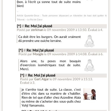
(bon, à l'écrit ça sonne tout de suite moins
bien)
Article Quarante-Deux : Toute personne dépassant un kilomètre de haut doit quitter le
Tribunal. -- Le Roi de Cœur
[^]
#
Re: Moi j'ai plussé
Posté par
zerkman
le 09 novembre 2009 à 13:50
.
Évalué à
4
.
Ca doit être les burgers. On aurait vraiment
dû prendre une ouiche lorraine.
[^]
#
Re: Moi j'ai plussé
Posté par
Moogle
le 09 novembre 2009 à 14:08
.
Évalué à
6
.
Alors une, tu poses mon bouquin
d’exercices isométriques tout de suite.
Merci.
[^]
#
Re: Moi j'ai plussé
Posté par
Gart Algar
le 09 novembre 2009 à 15:13
.
Évalué à
3
.
je t’arrête tout de suite. La classe, c’est
d’être chic dans sa manière de s’habiller.
Rien de tel que d’aller chez Azzedine Alaia
ou même de s’acheter des sous-pulls chez
Yohji Yamamoto.