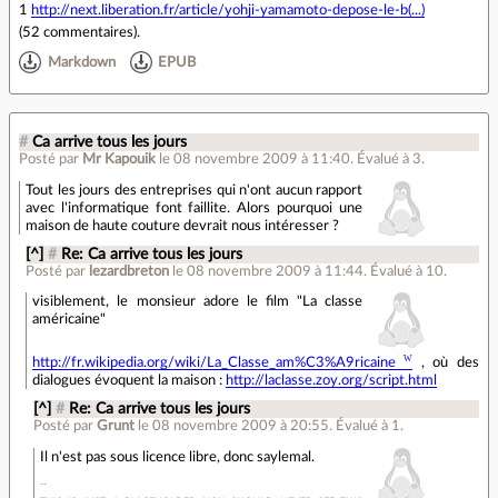
1
http://next.liberation.fr/article/yohji-yamamoto-depose-le-b(...)
(
52 commentaires
).
Markdown
EPUB
#
Ca arrive tous les jours
Posté par
Mr Kapouik
le 08 novembre 2009 à 11:40
.
Évalué à
3
.
Tout les jours des entreprises qui n'ont aucun rapport
avec l'informatique font faillite. Alors pourquoi une
maison de haute couture devrait nous intéresser ?
[^]
#
Re: Ca arrive tous les jours
Posté par
lezardbreton
le 08 novembre 2009 à 11:44
.
Évalué à
10
.
visiblement, le monsieur adore le film "La classe
américaine"
http://fr.wikipedia.org/wiki/La_Classe_am%C3%A9ricaine
, où des
dialogues évoquent la maison :
http://laclasse.zoy.org/script.html
[^]
#
Re: Ca arrive tous les jours
Posté par
Grunt
le 08 novembre 2009 à 20:55
.
Évalué à
1
.
Il n'est pas sous licence libre, donc saylemal.