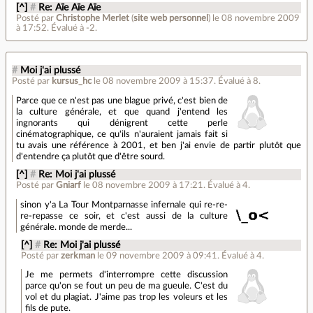
[^]
#
Re: Aïe Aïe Aïe
Posté par
Christophe Merlet
(
site web personnel
)
le 08 novembre 2009
à 17:52
.
Évalué à
-2
.
#
Moi j'ai plussé
Posté par
kursus_hc
le 08 novembre 2009 à 15:37
.
Évalué à
8
.
Parce que ce n'est pas une blague privé, c'est bien de
la culture générale, et que quand j'entend les
ingnorants qui dénigrent cette perle
cinématographique, ce qu'ils n'auraient jamais fait si
tu avais une référence à 2001, et ben j'ai envie de partir plutôt que
d'entendre ça plutôt que d'être sourd.
[^]
#
Re: Moi j'ai plussé
Posté par
Gniarf
le 08 novembre 2009 à 17:21
.
Évalué à
4
.
sinon y'a La Tour Montparnasse infernale qui re-re-
re-repasse ce soir, et c'est aussi de la culture
générale. monde de merde...
[^]
#
Re: Moi j'ai plussé
Posté par
zerkman
le 09 novembre 2009 à 09:41
.
Évalué à
4
.
Je me permets d'interrompre cette discussion
parce qu'on se fout un peu de ma gueule. C'est du
vol et du plagiat. J'aime pas trop les voleurs et les
fils de pute.