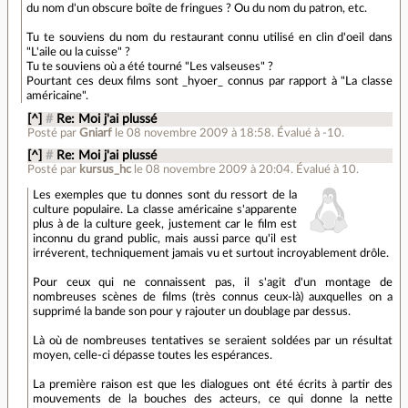
du nom d'un obscure boîte de fringues ? Ou du nom du patron, etc.
Tu te souviens du nom du restaurant connu utilisé en clin d'oeil dans
"L'aile ou la cuisse" ?
Tu te souviens où a été tourné "Les valseuses" ?
Pourtant ces deux films sont _hyoer_ connus par rapport à "La classe
américaine".
[^]
#
Re: Moi j'ai plussé
Posté par
Gniarf
le 08 novembre 2009 à 18:58
.
Évalué à
-10
.
[^]
#
Re: Moi j'ai plussé
Posté par
kursus_hc
le 08 novembre 2009 à 20:04
.
Évalué à
10
.
Les exemples que tu donnes sont du ressort de la
culture populaire. La classe américaine s'apparente
plus à de la culture geek, justement car le film est
inconnu du grand public, mais aussi parce qu'il est
irréverent, techniquement jamais vu et surtout incroyablement drôle.
Pour ceux qui ne connaissent pas, il s'agit d'un montage de
nombreuses scènes de films (très connus ceux-là) auxquelles on a
supprimé la bande son pour y rajouter un doublage par dessus.
Là où de nombreuses tentatives se seraient soldées par un résultat
moyen, celle-ci dépasse toutes les espérances.
La première raison est que les dialogues ont été écrits à partir des
mouvements de la bouches des acteurs, ce qui donne la nette