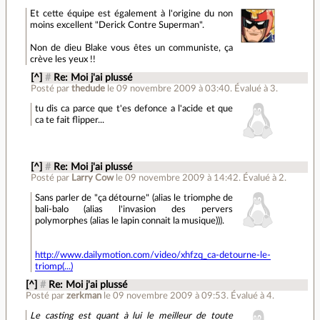
Et cette équipe est également à l'origine du non
moins excellent "Derick Contre Superman".
Non de dieu Blake vous êtes un communiste, ça
crève les yeux !!
[^]
#
Re: Moi j'ai plussé
Posté par
thedude
le 09 novembre 2009 à 03:40
.
Évalué à
3
.
tu dis ca parce que t'es defonce a l'acide et que
ca te fait flipper...
[^]
#
Re: Moi j'ai plussé
Posté par
Larry Cow
le 09 novembre 2009 à 14:42
.
Évalué à
2
.
Sans parler de "ça détourne" (alias le triomphe de
bali-balo (alias l'invasion des pervers
polymorphes (alias le lapin connait la musique))).
http://www.dailymotion.com/video/xhfzq_ca-detourne-le-
triomp(...)
[^]
#
Re: Moi j'ai plussé
Posté par
zerkman
le 09 novembre 2009 à 09:53
.
Évalué à
4
.
Le casting est quant à lui le meilleur de toute