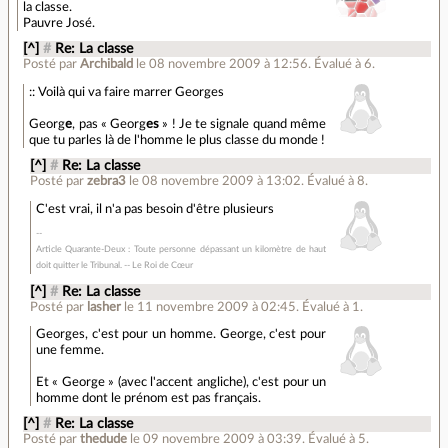
la classe.
Pauvre José.
[^]
#
Re: La classe
Posté par
Archibald
le 08 novembre 2009 à 12:56
.
Évalué à
6
.
:: Voilà qui va faire marrer Georges
Georg
e
, pas « Georg
es
» ! Je te signale quand même
que tu parles là de l'homme le plus classe du monde !
[^]
#
Re: La classe
Posté par
zebra3
le 08 novembre 2009 à 13:02
.
Évalué à
8
.
C'est vrai, il n'a pas besoin d'être plusieurs
Article Quarante-Deux : Toute personne dépassant un kilomètre de haut
doit quitter le Tribunal. -- Le Roi de Cœur
[^]
#
Re: La classe
Posté par
lasher
le 11 novembre 2009 à 02:45
.
Évalué à
1
.
Georges, c'est pour un homme. George, c'est pour
une femme.
Et « George » (avec l'accent angliche), c'est pour un
homme dont le prénom est pas français.
[^]
#
Re: La classe
Posté par
thedude
le 09 novembre 2009 à 03:39
.
Évalué à
5
.