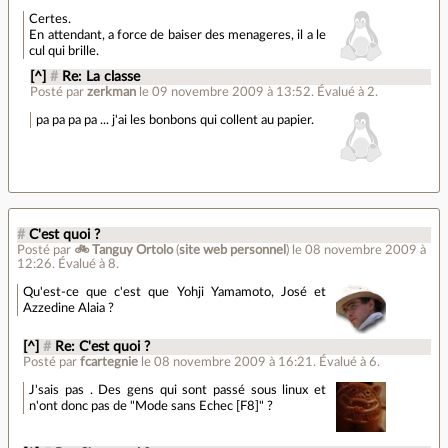
Certes.
En attendant, a force de baiser des menageres, il a le
cul qui brille.
[^]
#
Re: La classe
Posté par
zerkman
le 09 novembre 2009 à 13:52
.
Évalué à
2
.
pa pa pa pa ... j'ai les bonbons qui collent au papier.
#
C'est quoi ?
Posté par
🚲 Tanguy Ortolo
(
site web personnel
)
le 08 novembre 2009 à
12:26
.
Évalué à
8
.
Qu'est-ce que c'est que Yohji Yamamoto, José et
Azzedine Alaia ?
[^]
#
Re: C'est quoi ?
Posté par
fcartegnie
le 08 novembre 2009 à 16:21
.
Évalué à
6
.
J'sais pas . Des gens qui sont passé sous linux et
n'ont donc pas de "Mode sans Echec [F8]" ?