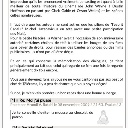
impression qu'ils les prononcent vraiment. Le casting est quant à lui le
meilleur de toute l'histoire du cinéma (de John Wayne à Dustin
Hoffman en passant par Clark Gable et Orson Welles) et les scènes
cultes nombreuses.
Il faut dire que les auteurs ne sont autres que les piliers de "l'esprit
Canal+", Michel Hazanavicius en tête (avec une petite participation
des Nuls).
Pour la petite histoire, la Warner avait à l'occasion de son anniversaire
autorisé certaines chaînes de télé à utiliser les images de ses films
sans payer de droits, pour réaliser des bandes annonces ou des films
publicitaires. Ils n'ont pas dû être déçus.
Et en ce qui concerne la mémorisation des dialogues, ça tient
principalement au fait que celui qui regarde ce film une fois le regarde
généralement dix fois encore.
Vous aussi devenez fans, si vous ne ne vous cantonnez pas aux best of
ciné de Télérama, il y a peu de chance que vous soyez déçus!
Sur ce, je m'en vais prendre un bon repas dans une bonne auberge.
[^]
#
Re: Moi j'ai plussé
Posté par
Hrundi V. Bakshi
le 08 novembre 2009 à 21:53
.
Évalué à
3
.
Je te conseille d'eviter la mousse au chocolat du
patron