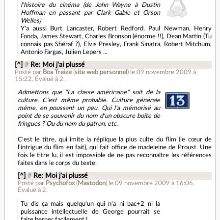
l'histoire du cinéma (de John Wayne à Dustin
Hoffman en passant par Clark Gable et Orson
Welles)
Y'a aussi Burt Lancaster, Robert Redford, Paul Newman, Henry
Fonda, James Stewart, Charles Bronson (énorme !!), Dean Martin (Tu
connais pas Shéraf ?), Elvis Presley, Frank Sinatra, Robert Mitchum,
Antonio Fargas, Julien Lepers ...
[^]
#
Re: Moi j'ai plussé
Posté par
Boa Treize
(
site web personnel
)
le 09 novembre 2009 à
15:22
.
Évalué à
2
.
Admettons que "La classe américaine" soit de la
culture. C'est même probable. Culture générale
même, en poussant un peu. Qui l'a mémorisé au
point de se souvenir du nom d'un obscure boîte de
fringues ? Ou du nom du patron, etc.
C'est le titre, qui imite la réplique la plus culte du flim (le cœur de
l'intrigue du flim en fait), qui fait office de madeleine de Proust. Une
fois le titre lu, il est impossible de ne pas reconnaître les références
faites dans le corps du texte.
[^]
#
Re: Moi j'ai plussé
Posté par
Psychofox
(
Mastodon
)
le 09 novembre 2009 à 16:06
.
Évalué à
2
.
Tu dis ça mais quelqu'un qui n'a ni bac+2 ni la
puissance intellectuelle de George pourrait se
faire berner facilement !