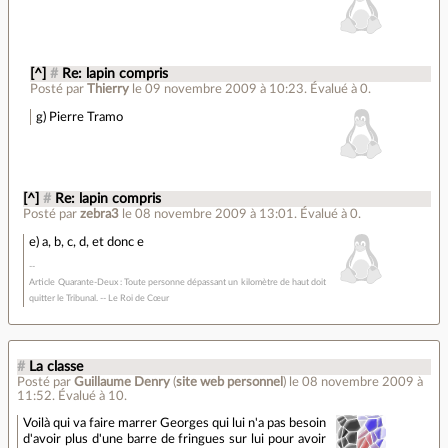
[^]
#
Re: lapin compris
Posté par
Thierry
le 09 novembre 2009 à 10:23
.
Évalué à
0
.
g) Pierre Tramo
[^]
#
Re: lapin compris
Posté par
zebra3
le 08 novembre 2009 à 13:01
.
Évalué à
0
.
e) a, b, c, d, et donc e
Article Quarante-Deux : Toute personne dépassant un kilomètre de haut doit
quitter le Tribunal. -- Le Roi de Cœur
#
La classe
Posté par
Guillaume Denry
(
site web personnel
)
le 08 novembre 2009 à
11:52
.
Évalué à
10
.
Voilà qui va faire marrer Georges qui lui n'a pas besoin
d'avoir plus d'une barre de fringues sur lui pour avoir