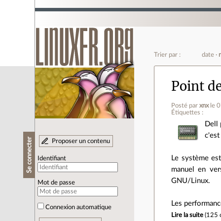
Trier par :
date
Point d
Posté par
xnx
le 
Étiquettes :
Dell 
c'est
Se connecter
Proposer un contenu
Le système est
Identifiant
manuel en vers
GNU/Linux.
Mot de passe
Les performance
Connexion automatique
Lire la suite
(
125 