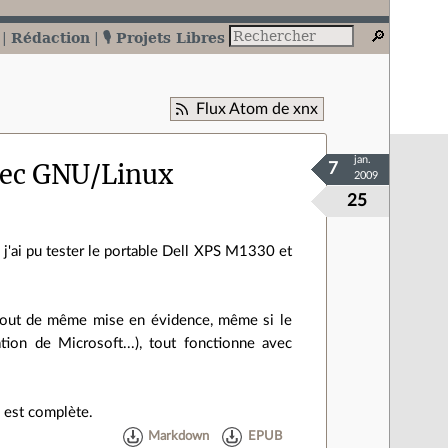
Rédaction
🎙️ Projets Libres
Flux Atom de xnx
jan.
avec GNU/Linux
7
2009
25
 j'ai pu tester le portable Dell XPS M1330 et
t tout de même mise en évidence, même si le
ion de Microsoft...), tout fonctionne avec
e est complète.
Markdown
EPUB