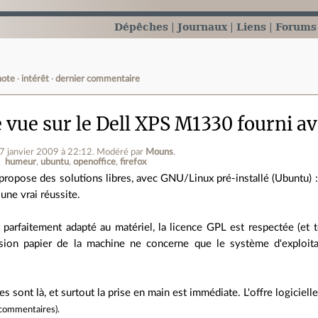
Dépêches
Journaux
Liens
Forums
note
intérêt
dernier commentaire
e vue sur le Dell XPS M1330 fourni 
07 janvier 2009 à 22:12
.
Modéré par
Mouns
.
humeur
ubuntu
openoffice
firefox
propose des solutions libres, avec GNU/Linux pré-installé (Ubuntu) :
 une vrai réussite.
 parfaitement adapté au matériel, la licence GPL est respectée (e
ion papier de la machine ne concerne que le système d'exploitat
s sont là, et surtout la prise en main est immédiate. L'offre logiciell
commentaires
).