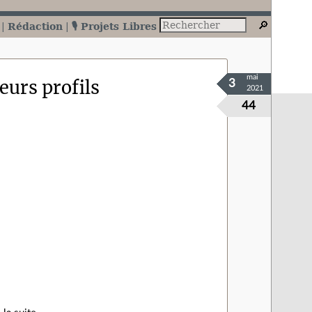
Rédaction
🎙️ Projets Libres
mai
eurs profils
3
2021
44