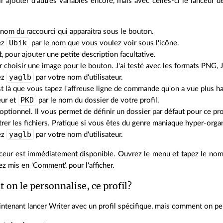
 ajouter d'autres variables encore, mais avec celles-ci le lanceur 
e nom du raccourci qui apparaitra sous le bouton.
Ubik
ez
par le nom que vous voulez voir sous l'icône.
t
, pour ajouter une petite description facultative.
r choisir une image pour le bouton. J'ai testé avec les formats PNG,
yaglb
ez
par votre nom d'utilisateur.
est là que vous tapez l'affreuse ligne de commande qu'on a vue plus 
PKD
eur et
par le nom du dossier de votre profil.
 optionnel. Il vous permet de définir un dossier par défaut pour ce pro
trer les fichiers. Pratique si vous êtes du genre maniaque hyper-orga
yaglb
ez
par votre nom d'utilisateur.
ceur est immédiatement disponible. Ouvrez le menu et tapez le no
z mis en 'Comment', pour l'afficher.
on le personnalise, ce profil?
ntenant lancer Writer avec un profil spécifique, mais comment on per