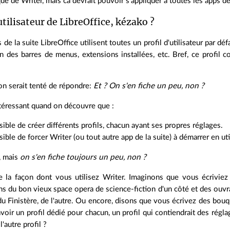
 que de Writer, mais ca devrait pouvoir s'appliquer a toutes les apps de
utilisateur de LibreOffice, kézako ?
 de la suite LibreOffice utilisent toutes un profil d'utilisateur par dé
on des barres de menus, extensions installées, etc. Bref, ce profil
on serait tenté de répondre:
Et ? On s'en fiche un peu, non ?
ntéressant quand on découvre que :
ssible de créer différents profils, chacun ayant ses propres réglages.
ssible de forcer Writer (ou tout autre app de la suite) à démarrer en uti
, mais
on s'en fiche toujours un peu, non ?
 la façon dont vous utilisez Writer. Imaginons que vous écrivie
ons du bon vieux space opera de science-fiction d'un côté et des ouvra
du Finistère, de l'autre. Ou encore, disons que vous écrivez des bou
avoir un profil dédié pour chacun, un profil qui contiendrait des régla
l'autre profil ?