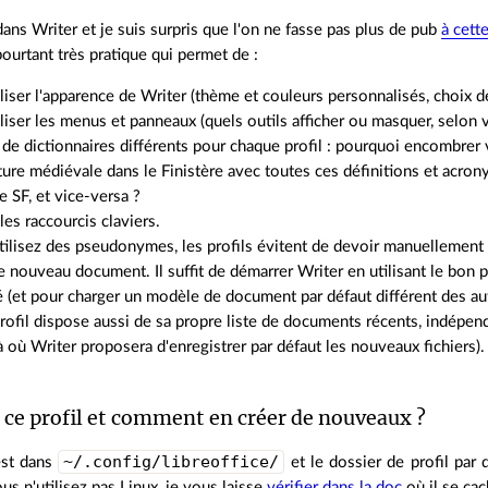
dans Writer et je suis surpris que l'on ne fasse pas plus de pub
à cett
ourtant très pratique qui permet de :
iser l'apparence de Writer (thème et couleurs personnalisés, choix de 
iser les menus et panneaux (quels outils afficher ou masquer, selon 
de dictionnaires différents pour chaque profil : pourquoi encombrer v
cture médiévale dans le Finistère avec toutes ces définitions et acro
 SF, et vice-versa ?
les raccourcis claviers.
tilisez des pseudonymes, les profils évitent de devoir manuellement
 nouveau document. Il suffit de démarrer Writer en utilisant le bon p
 (et pour charger un modèle de document par défaut différent des aut
ofil dispose aussi de sa propre liste de documents récents, indépend
là où Writer proposera d'enregistrer par défaut les nouveaux fichiers).
 ce profil et comment en créer de nouveaux ?
~/.config/libreoffice/
est dans
et le dossier de profil pa
us n'utilisez pas Linux, je vous laisse
vérifier dans la doc
où il se cac