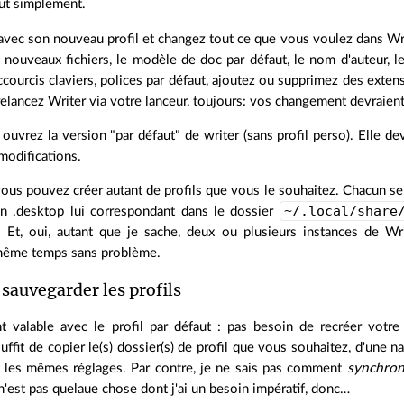
out simplement.
vec son nouveau profil et changez tout ce que vous voulez dans Writer
s nouveaux fichiers, le modèle de doc par défaut, le nom d'auteur,
ccourcis claviers, polices par défaut, ajoutez ou supprimez des exten
relancez Writer via votre lanceur, toujours: vos changement devraient
ouvrez la version "par défaut" de writer (sans profil perso). Elle de
modifications.
vous pouvez créer autant de profils que vous le souhaitez. Chacun s
~/.local/share
n .desktop lui correspondant dans le dossier
. Et, oui, autant que je sache, deux ou plusieurs instances de Writ
même temps sans problème.
 sauvegarder les profils
t valable avec le profil par défaut : pas besoin de recréer votr
 suffit de copier le(s) dossier(s) de profil que vous souhaitez, d'une 
 les mêmes réglages. Par contre, je ne sais pas comment
synchron
n'est pas quelaue chose dont j'ai un besoin impératif, donc…