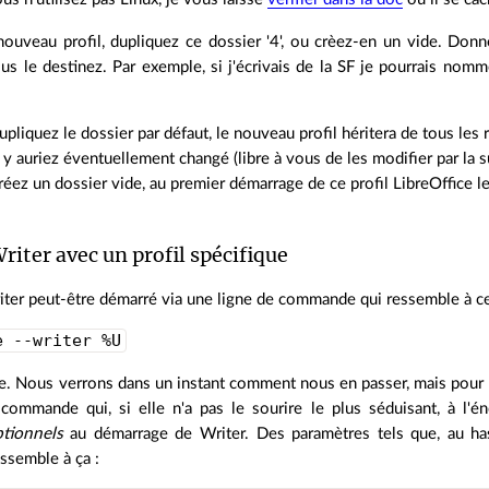
nouveau profil, dupliquez ce dossier '4', ou crèez-en un vide. Don
us le destinez. Par exemple, si j'écrivais de la SF je pourrais nom
upliquez le dossier par défaut, le nouveau profil héritera de tous les 
y auriez éventuellement changé (libre à vous de les modifier par la s
réez un dossier vide, au premier démarrage de ce profil LibreOffice l
iter avec un profil spécifique
iter peut-être démarré via une ligne de commande qui ressemble à ce
e --writer %U
e. Nous verrons dans un instant comment nous en passer, mais pour l
 commande qui, si elle n'a pas le sourire le plus séduisant, à l'
tionnels
au démarrage de Writer. Des paramètres tels que, au hasar
essemble à ça :