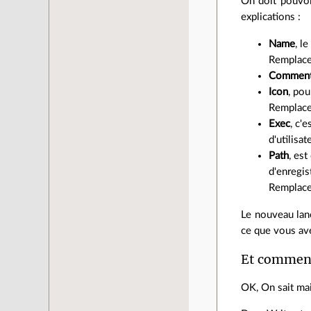
On doit pouvoir
explications :
Name
, l
Remplac
Commen
Icon
, pou
Remplac
Exec
, c'
d'utilisat
Path
, est
d'enregis
Remplac
Le nouveau lan
ce que vous ave
Et comment 
OK, On sait mai