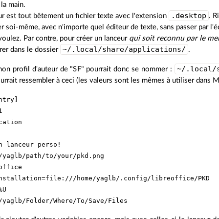
 la main.
.desktop
r est tout bêtement un fichier texte avec l'extension
. R
er soi-même, avec n'importe quel éditeur de texte, sans passer par l'
oulez. Par contre, pour créer un lanceur
qui soit reconnu par le m
~/.local/share/applications/
trer dans le dossier
.
~/.local/
mon profil d'auteur de "SF" pourrait donc se nommer :
rrait ressembler à ceci (les valeurs sont les mêmes à utiliser dans Me
try]



cation

n lanceur perso!

/yaglb/path/to/your/pkd.png

office

nstallation=file:///home/yaglb/.config/libreoffice/PKD

U
