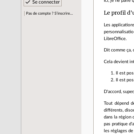
Ici, je ne parle
Le profil d'
Pas de compte ? S’inscrire…
Les applications
personnalisati
LibreOffice.
Dit comme ça, 
Cela devient i
Il est po
Il est po
D'accord, super
Tout dépend de
différents, dis
dans la région 
pas pratique d'
les réglages de 