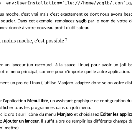
e -env:UserInstallation=file:///home/yaglb/.config
lus moche, c'est vrai mais c'est exactement ce dont nous avons beso
 soucier. Dans cet exemple, remplacez
yaglb
par le nom de votre do
ez donné à votre nouveau profil d'utilisateur.
 moins moche, c'est possible ?
éer un lanceur (un raccourci, à la sauce Linux) pour avoir un joli 
votre menu principal, comme pour n'importe quelle autre application.
iment un pro de Linux (j'utilise Manjaro, adaptez donc selon votre dist
r l'application
MenuLibre
, un assistant graphique de configuration 
afficher tous les programmes dans un joli menu.
 clic droit sur l'icône du menu
Manjaro
et choisissez
Editer les applic
ez
Ajouter un lanceur
. Il suffit alors de remplir les différents champs 
oi mettre).