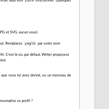
devrait déjà être 100% fonctionnel. Quelques
 JPG et SVG, aucun souci.
yaglb
haut. Remplacez
par votre nom
fil. C'est là où, par défaut, Writer proposera
nisé.
m que vous lui avez donné, ou un morceau de
sonnalise ce profil ?