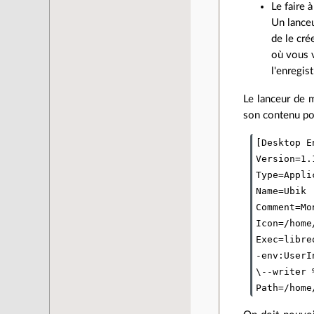
Le faire à
Un lanceu
de le cré
où vous v
l'enregis
Le lanceur de 
son contenu pou
[Desktop En
Version=1.1
Type=Appli
Name=Ubik

Comment=Mo
Icon=/home
Exec=libre
-env:UserI
\--writer %