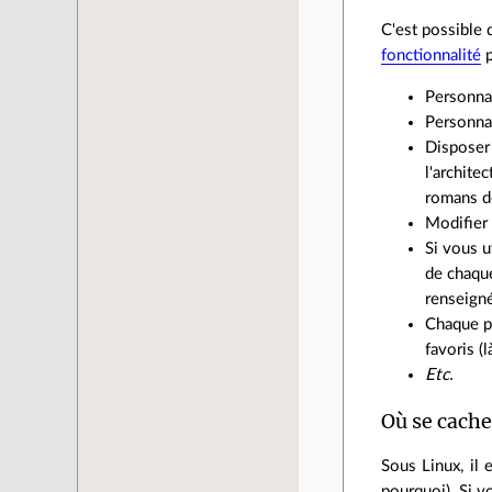
C'est possible 
fonctionnalité
p
Personnal
Personnal
Disposer 
l'archite
romans de
Modifier 
Si vous u
de chaque
renseigné
Chaque pr
favoris (
Etc.
Où se cache
Sous Linux, il 
pourquoi). Si vo