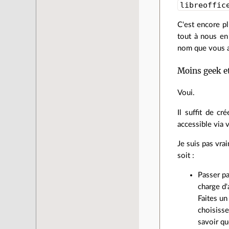
libreoffic
C'est encore p
tout à nous en
nom que vous av
Moins geek et
Voui.
Il suffit de cr
accessible via 
Je suis pas vra
soit :
Passer pa
charge d'
Faites un
choisiss
savoir qu