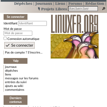
Dépêches
Journaux
Liens
Forums
Rédaction
🎙️ Projets Libres
Se connecter
Identifiant
Mot de passe
Connexion automatique
Pas de compte ? S’inscrire…
Yalp
journaux
dépêches
liens
messages sur les forums
entrées du suivi
ajouts au wiki
commentaires
Derniers
contenus