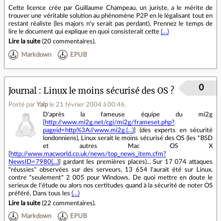
Cette licence crée par Guillaume Champeau, un juriste, a le mérite de
trouver une véritable solution au phénomène P2P en le légalisant tout en
restant réaliste (les majors n'y serait pas perdant). Prennez le temps de
lire le document qui explique en quoi consisterait cette
(…)
Lire la suite
(
20 commentaires
).
Markdown
EPUB
0
Journal
Linux le moins sécurisé des OS ?
Posté par
Yalp
le 21 février 2004 à 00:46
.
D'après la fameuse équipe du mi2g
[
http://www.mi2g.net/cgi/mi2g/frameset.php?
pageid=http%3A//www.mi2g.(...)
] (des experts en sécurité
londonniens), Linux serait le moins sécurisé des OS (les *BSD
et autres Mac OS X
[
http://www.macworld.co.uk/news/top_news_item.cfm?
NewsID=7980(...)
] gardant les premières places)... Sur 17 074 attaques
"réussies" observées sur des serveurs, 13 654 l'aurait été sur Linux,
contre "seulement" 2 005 pour Windows. De quoi mettre en doute le
serieux de l'étude ou alors nos certitudes quand à la sécurité de noter OS
préféré. Dans tous les
(…)
Lire la suite
(
22 commentaires
).
Markdown
EPUB