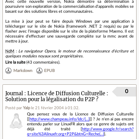
Avec cette nouvelle version, Nokia démontre sa détermination à
poursuivre son exploration de la commercialisation d'appareils mobiles se
basant sur des solutions libres et communautaires.
La mise à jour peut se faire depuis Windows par une application à
télécharger sur le site de Nokia (framework .NET 2 requis) ou par le
flasher avec l'image disponible sur le site de la plateforme Maemo. Il est
nécessaire d'effectuer une sauvegarde complète sur la mmc avant de
mettre à jour.
NdM
:
Le navigateur Opera, le moteur de reconnaissance d'écriture et
quelques modules noyaux sont propriétaires.
Lire la suite
(
43 commentaires
).
Markdown
EPUB
0
Journal
Licence de Diffusion Culturelle :
Solution pour la légalisation du P2P ?
Posté par
Yalp
le 21 février 2004 à 01:32
.
Que pensez vous de la Licence de Diffusion Culturelle
[[
http://www.champeau.info/ldc/(...)
]] ? Je n'en ai pas encore
entendu parler sur LinuxFR alors que ce genre de sujets ont
déjà été traité [
http://www.google.fr/search?
q=site%3Alinuxfr.org+P2P&btnG=Reche(...)
].