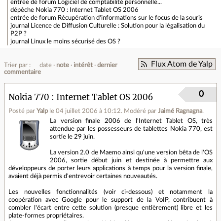
entrée de forum
Logiciel de comptabilité personnelle...
dépêche
Nokia 770 : Internet Tablet OS 2006
entrée de forum
Récupération d'informations sur le focus de la souris
journal
Licence de Diffusion Culturelle : Solution pour la légalisation du
P2P ?
journal
Linux le moins sécurisé des OS ?
Flux Atom de Yalp
Trier par :
date
note
intérêt
dernier
commentaire
0
Nokia 770 : Internet Tablet OS 2006
Posté par
Yalp
le 04 juillet 2006 à 10:12
.
Modéré par
Jaimé Ragnagna
.
La version finale 2006 de l'Internet Tablet OS, très
attendue par les possesseurs de tablettes Nokia 770, est
sortie le 29 juin.
La version 2.0 de Maemo ainsi qu'une version bêta de l'OS
2006, sortie début juin et destinée à permettre aux
développeurs de porter leurs applications à temps pour la version finale,
avaient déjà permis d'entrevoir certaines nouveautés.
Les nouvelles fonctionnalités (voir ci-dessous) et notamment la
coopération avec Google pour le support de la VoIP, contribuent à
combler l'écart entre cette solution (presque entièrement) libre et les
plate-formes propriétaires.