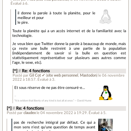
Évalué à
6
.
il donne la parole à toute la planète, pour le
meilleur et pour
le pire.
Toute la planète qui a un accès internet et de la familiarité avec la
technologie.
Je veux bien que Twitter donne la parole à beaucoup de monde, mais
ça reste une bulle restreint à une partie de la population
(indépendamment de savoir si la bulle en question est
statistiquement représentative sur plusieurs axes autres comme
l'age, le sexe, etc).
[^]
#
Re: 4 fonctions
Posté par
Gil Cot ✔
(
site web personnel
,
Mastodon
)
le 06 novembre
2022 à 18:57
.
Évalué à
3
.
Et sous réserve de ne pas être censuré-e…
“It is seldom that liberty of any kind is lost all at once.” ― David Hume
[^]
#
Re: 4 fonctions
Posté par
claudex
le 04 novembre 2022 à 19:29
.
Évalué à
5
.
pas de recherche intégral par défaut. Ce qui a
mon sens n'est qu'une question de temps avant