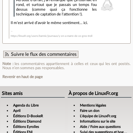
Au bout d'un an, j'ai remarqué que ça tournait en
rond, et surtout que je passais un temps fou
dessus (comme quoi ça fonctionne les
techniques de captation de l'attention !).
Il m'est arrivé d'avoir le même sentiment… ici.
https://linuxfr.org/users/barmic/journaux/y-en-a-marre-de-ce-gros-troll
Suivre le flux des commentaires
Note :
les commentaires appartiennent à celles et ceux qui les ont postés.
Nous n’en sommes pas responsables.
Revenir en haut de page
Sites amis
À propos de LinuxFr.org
Agenda du Libre
Mentions légales
April
Faire un don
Éditions D-BookeR
L’équipe de LinuxFr.org
Éditions Diamond
Informations sur le site
Éditions Eyrolles
Aide / Foire aux questions
Éditions ENI
Suivi des suggestions et bogues