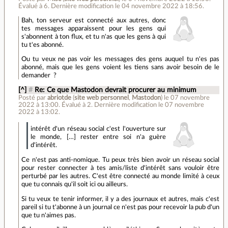
Évalué à
6
.
Dernière modification le 04 novembre 2022 à 18:56.
Bah, ton serveur est connecté aux autres, donc
tes messages apparaissent pour les gens qui
s'abonnent à ton flux, et tu n'as que les gens à qui
tu t'es abonné.
Ou tu veux ne pas voir les messages des gens auquel tu n'es pas
abonné, mais que les gens voient les tiens sans avoir besoin de le
demander ?
[^]
#
Re: Ce que Mastodon devrait procurer au minimum
Posté par
abriotde
(
site web personnel
,
Mastodon
)
le 07 novembre
2022 à 13:00
.
Évalué à
2
.
Dernière modification le 07 novembre
2022 à 13:02.
intérêt d'un réseau social c'est l'ouverture sur
le monde, […] rester entre soi n'a guère
d'intérêt.
Ce n'est pas anti-nomique. Tu peux très bien avoir un réseau social
pour rester connecter à tes amis/liste d'intérêt sans vouloir être
perturbé par les autres. C'est être connecté au monde limité à ceux
que tu connais qu'il soit ici ou ailleurs.
Si tu veux te tenir informer, il y a des journaux et autres, mais c'est
pareil si tu t'abonne à un journal ce n'est pas pour recevoir la pub d'un
que tu n'aimes pas.