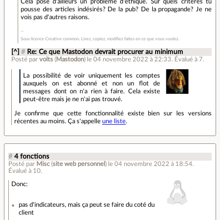
Cela pose d'ailleurs un problème d'éthique. Sur quels critères tu
pousse des articles indésirés? De la pub? De la propagande? Je ne
vois pas d'autres raisons.
Sous licence Creative common. Lisez, copiez, modifiez faites en ce que vous voulez.
[^]
#
Re: Ce que Mastodon devrait procurer au minimum
Posté par
volts
(
Mastodon
)
le 04 novembre 2022 à 22:33
.
Évalué à
7
.
La possibilité de voir uniquement les comptes
auxquels on est abonné et non un flot de
messages dont on n'a rien à faire. Cela existe
peut-être mais je ne n'ai pas trouvé.
Je confirme que cette fonctionnalité existe bien sur les versions
récentes au moins. Ça s'appelle
une liste
.
#
4 fonctions
Posté par
Misc
(
site web personnel
)
le 04 novembre 2022 à 18:54
.
Évalué à
10
.
Donc:
pas d'indicateurs, mais ça peut se faire du coté du
client