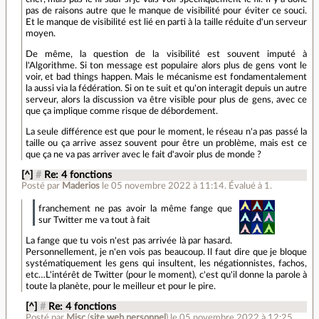
pas de raisons autre que le manque de visibilité pour éviter ce souci.
Et le manque de visibilité est lié en parti à la taille réduite d'un serveur
moyen.
De même, la question de la visibilité est souvent imputé à
l'Algorithme. Si ton message est populaire alors plus de gens vont le
voir, et bad things happen. Mais le mécanisme est fondamentalement
la aussi via la fédération. Si on te suit et qu'on interagit depuis un autre
serveur, alors la discussion va être visible pour plus de gens, avec ce
que ça implique comme risque de débordement.
La seule différence est que pour le moment, le réseau n'a pas passé la
taille ou ça arrive assez souvent pour être un problème, mais est ce
que ça ne va pas arriver avec le fait d'avoir plus de monde ?
[^]
#
Re: 4 fonctions
Posté par
Maderios
le 05 novembre 2022 à 11:14
.
Évalué à
1
.
franchement ne pas avoir la même fange que
sur Twitter me va tout à fait
La fange que tu vois n'est pas arrivée là par hasard.
Personnellement, je n'en vois pas beaucoup. Il faut dire que je bloque
systématiquement les gens qui insultent, les négationnistes, fachos,
etc…L'intérêt de Twitter (pour le moment), c'est qu'il donne la parole à
toute la planète, pour le meilleur et pour le pire.
[^]
#
Re: 4 fonctions
Posté par
Misc
(
site web personnel
)
le 05 novembre 2022 à 12:25
.