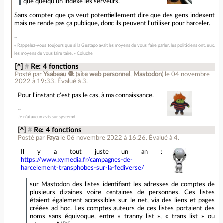
que quelqu'un indexe les serveurs.
Sans compter que ça veut potentiellement dire que des gens indexent
mais ne rende pas ça publique, donc ils peuvent l'utiliser pour harceler.
« Rappelez-vous toujours que si la Gestapo avait les moyens de vous faire parler, les politiciens ont, eux,
les moyens de vous faire taire. » Coluche
[^]
#
Re: 4 fonctions
Posté par
Ysabeau 🧶
(
site web personnel
,
Mastodon
)
le 04 novembre
2022 à 19:33
.
Évalué à
3
.
Pour l'instant c'est pas le cas, à ma connaissance.
Je n’ai aucun avis sur systemd
[^]
#
Re: 4 fonctions
Posté par
Faya
le 06 novembre 2022 à 16:26
.
Évalué à
4
.
Il y a tout juste un an :
https://www.xymedia.fr/campagnes-de-
harcelement-transphobes-sur-la-fediverse/
sur Mastodon des listes identifiant les adresses de comptes de
plusieurs dizaines voire centaines de personnes. Ces listes
étaient également accessibles sur le net, via des liens et pages
créées ad hoc. Les comptes auteurs de ces listes portaient des
noms sans équivoque, entre « tranny_list », « trans_list » ou