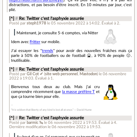
distractions, et pas besoin d'être inscrit. En 10 minutes par jour, c'est
plié.
[^]
#
Re: Twitter c'est l'asphyxie assurée
Posté par
steph1978
le 05 novembre 2022 à 14:02
.
Évalué à
2
.
Maintenant, je consulte 5-6 comptes, via Nitter
Idem avec
Fritter
sur mobile.
J'ai essayer les "
trends
" pour avoir des nouvelles fraîches mais ça
parle à 50% de footballers ou de football 🤮, à 90% de people 🤢.
Inutilisable.
[^]
#
Re: Twitter c'est l'asphyxie assurée
Posté par
Gil Cot ✔
(
site web personnel
,
Mastodon
)
le 06 novembre
2022 à 19:03
.
Évalué à
1
.
Bienvenus tous deux au club. Mais j'ai cru
comprendre récemment que
la masse préfère T
et
que ça tourne bien pour elle.
“It is seldom that liberty of any kind is lost all at once.” ― David Hume
[^]
#
Re: Twitter c'est l'asphyxie assurée
Posté par
barmic 🦦
le 06 novembre 2022 à 19:53
.
Évalué à
4
.
Dernière modification le 06 novembre 2022 à 19:53.