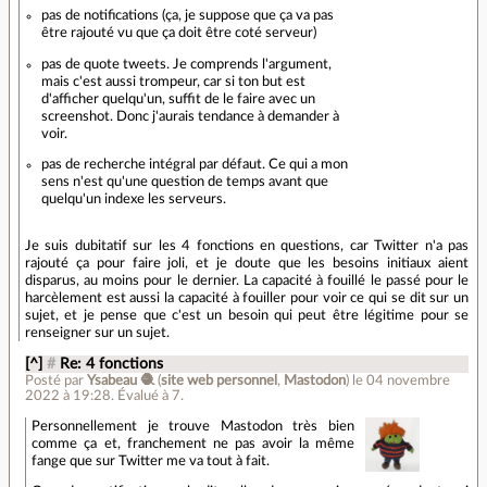
pas de notifications (ça, je suppose que ça va pas
être rajouté vu que ça doit être coté serveur)
pas de quote tweets. Je comprends l'argument,
mais c'est aussi trompeur, car si ton but est
d'afficher quelqu'un, suffit de le faire avec un
screenshot. Donc j'aurais tendance à demander à
voir.
pas de recherche intégral par défaut. Ce qui a mon
sens n'est qu'une question de temps avant que
quelqu'un indexe les serveurs.
Je suis dubitatif sur les 4 fonctions en questions, car Twitter n'a pas
rajouté ça pour faire joli, et je doute que les besoins initiaux aient
disparus, au moins pour le dernier. La capacité à fouillé le passé pour le
harcèlement est aussi la capacité à fouiller pour voir ce qui se dit sur un
sujet, et je pense que c'est un besoin qui peut être légitime pour se
renseigner sur un sujet.
[^]
#
Re: 4 fonctions
Posté par
Ysabeau 🧶
(
site web personnel
,
Mastodon
)
le 04 novembre
2022 à 19:28
.
Évalué à
7
.
Personnellement je trouve Mastodon très bien
comme ça et, franchement ne pas avoir la même
fange que sur Twitter me va tout à fait.