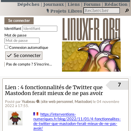
Dépêches
Journaux
Liens
Forums
Rédaction
🎙️ Projets Libres
Se connecter
Identifiant
Mot de passe
Connexion automatique
Pas de compte ? S’inscrire…
7
Lien
4 fonctionnalités de Twitter que
Mastodon ferait mieux de ne pas avoir
Posté par
Ysabeau 🧶
(
site web personnel
,
Mastodon
)
le 04 novembre
2022 à 17:55
.
https://interventions-
numeriques.fr/blog/2022/11/01/4-fonctionnalites-
de-twitter-que-mastodon-ferait-mieux-de-ne-pas-
avoir/