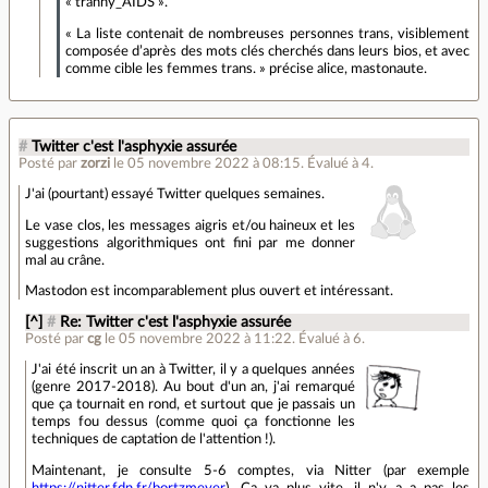
« tranny_AIDS ».
« La liste contenait de nombreuses personnes trans, visiblement
composée d’après des mots clés cherchés dans leurs bios, et avec
comme cible les femmes trans. » précise alice, mastonaute.
#
Twitter c'est l'asphyxie assurée
Posté par
zorzi
le 05 novembre 2022 à 08:15
.
Évalué à
4
.
J'ai (pourtant) essayé Twitter quelques semaines.
Le vase clos, les messages aigris et/ou haineux et les
suggestions algorithmiques ont fini par me donner
mal au crâne.
Mastodon est incomparablement plus ouvert et intéressant.
[^]
#
Re: Twitter c'est l'asphyxie assurée
Posté par
cg
le 05 novembre 2022 à 11:22
.
Évalué à
6
.
J'ai été inscrit un an à Twitter, il y a quelques années
(genre 2017-2018). Au bout d'un an, j'ai remarqué
que ça tournait en rond, et surtout que je passais un
temps fou dessus (comme quoi ça fonctionne les
techniques de captation de l'attention !).
Maintenant, je consulte 5-6 comptes, via Nitter (par exemple
https://nitter.fdn.fr/bortzmeyer
). Ça va plus vite, il n'y a a pas les