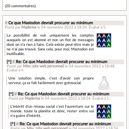
(
20 commentaires
).
#
Ce que Mastodon devrait procurer au minimum
Posté par
Maderios
le 04 novembre 2022 à 18:34
.
Évalué à
5
.
La possibilité de voir uniquement les comptes
auxquels on est abonné et non un flot de messages
dont on n'a rien à faire. Cela existe peut-être mais je
ne n'ai pas trouvé. Sans cela, pour moi, Mastodon est
inutilisable.
[^]
#
Re: Ce que Mastodon devrait procurer au minimum
Posté par
Misc
(
site web personnel
)
le 04 novembre 2022 à 18:48
.
Évalué à
4
.
Une solution simple, c'est d'avoir son propre
serveur, ça se fait facilement avec gotosocial.
[^]
#
Re: Ce que Mastodon devrait procurer au minimum
Posté par
Maderios
le 04 novembre 2022 à 18:54
.
Évalué à
1
.
L'intérêt d'un réseau social c'est l'ouverture sur le
monde, toute la planète et donc, rester entre soi
n'a guère d'intérêt.
[^]
#
Re: Ce que Mastodon devrait procurer au minimum
Posté par
Misc
(
site web personnel
)
le 04 novembre 2022 à 18:56
.