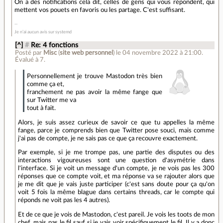
On a des notifications cela dit, celles de gens qui vous répondent, qui
mettent vos pouets en favoris ou les partage. C'est suffisant.
Je n’ai aucun avis sur systemd
[^]
#
Re: 4 fonctions
Posté par
Misc
(
site web personnel
)
le 04 novembre 2022 à 21:00
.
Évalué à
7
.
Personnellement je trouve Mastodon très bien
comme ça et,
franchement ne pas avoir la même fange que
sur Twitter me va
tout à fait.
Alors, je suis assez curieux de savoir ce que tu appelles la même
fange, parce je comprends bien que Twitter pose souci, mais comme
j'ai pas de compte, je ne sais pas ce que ça recouvre exactement.
Par exemple, si je me trompe pas, une partie des disputes ou des
interactions vigoureuses sont une question d'asymétrie dans
l'interface. Si je voit un message d'un compte, je ne vois pas les 300
réponses que ce compte voit, et ma réponse va se rajouter alors que
je me dit que je vais juste participer (c'est sans doute pour ça qu'on
voit 5 fois la même blague dans certains threads, car le compte qui
réponds ne voit pas les 4 autres).
Et de ce que je vois de Mastodon, c'est pareil. Je vois les toots de mon
chef, mais pas le fil sauf si je vais voir spécifiquement le fil. Il y a donc