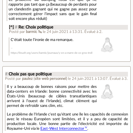
rapporte pas tant que ça (beaucoup de perdants pour
un clandestin gagnant qui ne gagne pas assez pour
correctement gérer l'impact sans que le gain final
soit encore plus réduit)
[^]
#
Re: Choix politique
Posté par
barmic 🦦
le 24 juin 2021 à 13:31
.
Évalué à
2
.
C'était toute l'ironie de ma remarque.
https://linuxfr.org/users/barmic/journaux/y-en-a-marre-de-ce-gros-troll
#
Choix pas que politique
Posté par
paulez
(
site web personnel
)
le 24 juin 2021 à 13:07
.
Évalué à
3
.
Il y a beaucoup de bonnes raisons pour mettre des
data-centers en Irlande: bonne connectivité avec les
États-Unis (beaucoup de câbles transatlantiques
arrivent à l'ouest de l'Irlande), climat clément qui
permet de refroidir sans clim, etc.
Le problème de l'Irlande c'est qu'étant une île les capacités de connexion
avec le réseau Européen sont limitées, et il y a peu de capacité de
production locale. Une bonne partie de l'électricité est importée du
Royaume-Uni via le
East-West Interconnector
.