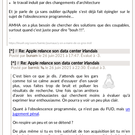
le travail induit par des changements d'architecture
Et je parle de ça sans oublier qu'Apple s'est déjà fait épingler sur le
sujet de l'obsolescence programmée…
AMHA on a plus besoin de chercher des solutions que des coupables,
surtout quand c'est juste pour dire "bouh !!!".
https://linuxfr.org/users/barmic/journaux/y-en-a-marre-de-ce-gros-troll
[^]
#
Re: Apple relance son data center irlandais
Posté par
bunam
le 26 juin 2021 à 17:47
.
Évalué à
-3
.
[^]
#
Re: Apple relance son data center irlandais
Posté par
barmic 🦦
le 26 juin 2021 à 22:30
.
Évalué à
3
.
C'est bien ce que je dis. J'attends que les gars
comme toi se calme avant d'essayer d'en savoir
plus, vous faites trop de bruit et polluer les
résultats de recherche. Une fois qu'on arrêtera
d'avoir les enthousiastes qui cherchent moins à évaluer qu'à
exprimer leur enthousiasme. On pourra y voir un peu plus clair.
Quant à l'obsolescence programmée, ça n'est pas du FUD, mais
un
jugement pénal
.
On respire un peu et on se détend ?
De plus même si tu es très satisfait de ton acquisition (et tu m'en