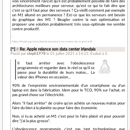
vois sincèrement ravi) et qu'il est probablement possible de faire des
architectures meilleurs pour serveur, qu'est ce qui te fait dire que
c'est ce qu'il faut pour des serveurs ? Ça vieilli comment par exemple
un M1 allumé en permanence ? Est-ce que les serveurs ont besoin
du graphique des M1 ? Beugler contre la non optimisation et
proposer une solution probablement très sous-optimale me semble
contre productif.
https://linuxfr.org/users/barmic/journaux/y-en-a-marre-de-ce-gros-troll
[^]
#
Re: Apple relance son data center irlandais
Posté par
steph1978
le 01 juillet 2021 à 14:23
.
Évalué à
3
.
Il faut arrêter avec l'obsolescence
programmée et regarder dans le réel ce qu'il se
passe pour la durabilité de leurs matos… La
valeur des iPhones en occasion…
90% de l'empreinte environnementale d'un smartphone ou d'un
laptop est dans la fabrication. Idem pour le TCO, 90% sur l'achat, et
pas grand chose sur l'électricité.
Alors "il faut arrêter" de croire qu'on achète un nouveau matos pour
faire du bien à la planète ou pour faire des économie.
Non, si tu as acheté un M1 c'est pour te faire plaisir et pour pouvoir
dire "j'ai la plus grosse".
L’obsolescence programmée, c'est pas tant technologique que