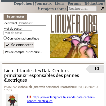
Dépêches
Journaux
Liens
Forums
Rédaction
🎙️ Projets Libres
Se connecter
Identifiant
Mot de passe
Connexion automatique
Pas de compte ? S’inscrire…
10
Lien
Irlande : les Data Centers
principaux responsables des pannes
électriques
Posté par
Ysabeau 🧶
(
site web personnel
,
Mastodon
)
le 23 juin 2021 à
17:09
.
https://www.lebigdata.fr/irlande-data-centers-
pannes-electriques