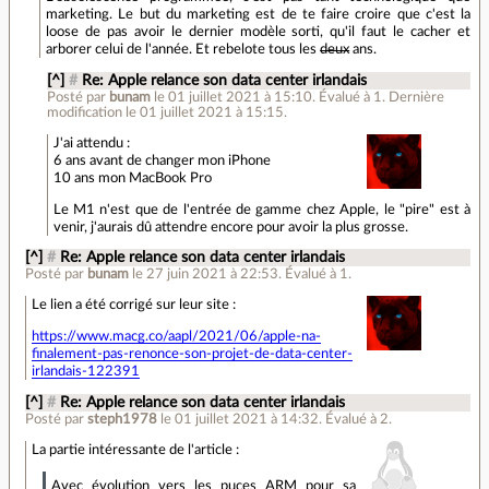
marketing. Le but du marketing est de te faire croire que c'est la
loose de pas avoir le dernier modèle sorti, qu'il faut le cacher et
arborer celui de l'année. Et rebelote tous les
deux
ans.
[^]
#
Re: Apple relance son data center irlandais
Posté par
bunam
le 01 juillet 2021 à 15:10
.
Évalué à
1
.
Dernière
modification le 01 juillet 2021 à 15:15.
J'ai attendu :
6 ans avant de changer mon iPhone
10 ans mon MacBook Pro
Le M1 n'est que de l'entrée de gamme chez Apple, le "pire" est à
venir, j'aurais dû attendre encore pour avoir la plus grosse.
[^]
#
Re: Apple relance son data center irlandais
Posté par
bunam
le 27 juin 2021 à 22:53
.
Évalué à
1
.
Le lien a été corrigé sur leur site :
https://www.macg.co/aapl/2021/06/apple-na-
finalement-pas-renonce-son-projet-de-data-center-
irlandais-122391
[^]
#
Re: Apple relance son data center irlandais
Posté par
steph1978
le 01 juillet 2021 à 14:32
.
Évalué à
2
.
La partie intéressante de l'article :
Avec évolution vers les puces ARM pour sa