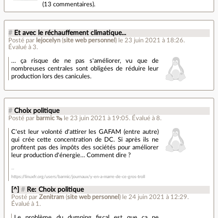
(
13 commentaires
).
#
Et avec le réchauffement climatique...
Posté par
lejocelyn
(
site web personnel
)
le 23 juin 2021 à 18:26
.
Évalué à
3
.
… ça risque de ne pas s'améliorer, vu que de
nombreuses centrales sont obligées de réduire leur
production lors des canicules.
#
Choix politique
Posté par
barmic 🦦
le 23 juin 2021 à 19:05
.
Évalué à
8
.
C'est leur volonté d'attirer les GAFAM (entre autre)
qui crée cette concentration de DC. Si après ils ne
profitent pas des impôts des sociétés pour améliorer
leur production d'énergie… Comment dire ?
https://linuxfr.org/users/barmic/journaux/y-en-a-marre-de-ce-gros-troll
[^]
#
Re: Choix politique
Posté par
Zenitram
(
site web personnel
)
le 24 juin 2021 à 12:29
.
Évalué à
1
.
Le problème du dumping fiscal est que ça ne