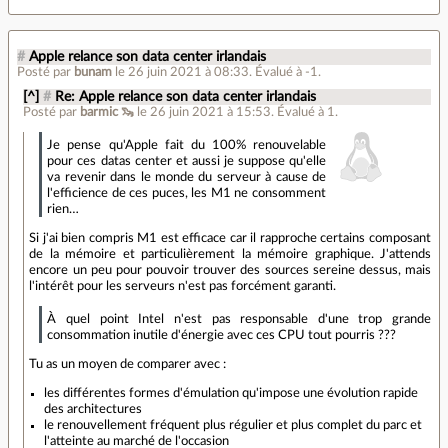
#
Apple relance son data center irlandais
Posté par
bunam
le 26 juin 2021 à 08:33
.
Évalué à
-1
.
[^]
#
Re: Apple relance son data center irlandais
Posté par
barmic 🦦
le 26 juin 2021 à 15:53
.
Évalué à
1
.
Je pense qu'Apple fait du 100% renouvelable
pour ces datas center et aussi je suppose qu'elle
va revenir dans le monde du serveur à cause de
l'efficience de ces puces, les M1 ne consomment
rien…
Si j'ai bien compris M1 est efficace car il rapproche certains composant
de la mémoire et particulièrement la mémoire graphique. J'attends
encore un peu pour pouvoir trouver des sources sereine dessus, mais
l'intérêt pour les serveurs n'est pas forcément garanti.
À quel point Intel n'est pas responsable d'une trop grande
consommation inutile d'énergie avec ces CPU tout pourris ???
Tu as un moyen de comparer avec :
les différentes formes d'émulation qu'impose une évolution rapide
des architectures
le renouvellement fréquent plus régulier et plus complet du parc et
l'atteinte au marché de l'occasion