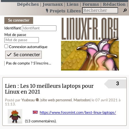
Dépêches
Journaux
Liens
Forums
Rédaction
🎙️ Projets Libres
Se connecter
Identifiant
Mot de passe
Connexion automatique
Pas de compte ? S’inscrire…
3
Lien
Les 10 meilleurs laptops pour
Linux en 2021
Posté par
Ysabeau 🧶
(
site web personnel
,
Mastodon
)
le 07 avril 2021 à
11:13
.
https://www.fossmint.com/best-linux-laptops/
(
13 commentaires
).