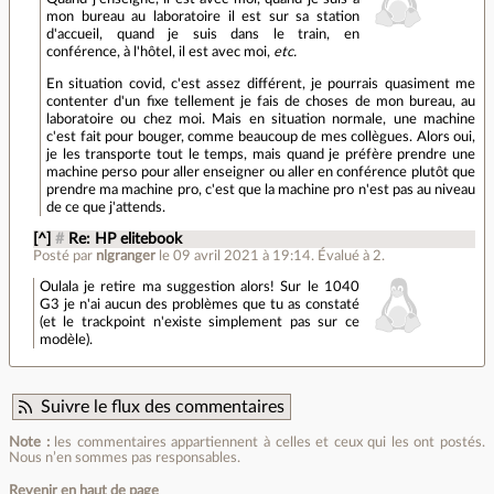
mon bureau au laboratoire il est sur sa station
d'accueil, quand je suis dans le train, en
conférence, à l'hôtel, il est avec moi,
etc.
En situation covid, c'est assez différent, je pourrais quasiment me
contenter d'un fixe tellement je fais de choses de mon bureau, au
laboratoire ou chez moi. Mais en situation normale, une machine
c'est fait pour bouger, comme beaucoup de mes collègues. Alors oui,
je les transporte tout le temps, mais quand je préfère prendre une
machine perso pour aller enseigner ou aller en conférence plutôt que
prendre ma machine pro, c'est que la machine pro n'est pas au niveau
de ce que j'attends.
[^]
#
Re: HP elitebook
Posté par
nlgranger
le 09 avril 2021 à 19:14
.
Évalué à
2
.
Oulala je retire ma suggestion alors! Sur le 1040
G3 je n'ai aucun des problèmes que tu as constaté
(et le trackpoint n'existe simplement pas sur ce
modèle).
Suivre le flux des commentaires
Note :
les commentaires appartiennent à celles et ceux qui les ont postés.
Nous n’en sommes pas responsables.
Revenir en haut de page