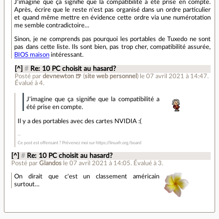
J'imagine que ça signifie que la compatibilité a été prise en compte.
Après, écrire que le reste n'est pas organisé dans un ordre particulier
et quand même mettre en évidence cette ordre via une numérotation
me semble contradictoire…
Sinon, je ne comprends pas pourquoi les portables de Tuxedo ne sont
pas dans cette liste. Ils sont bien, pas trop cher, compatibilité assurée,
BIOS maison
intéressant.
[^]
#
Re: 10 PC choisit au hasard?
Posté par
devnewton 🍺
(
site web personnel
)
le 07 avril 2021 à 14:47
.
Évalué à
4
.
J'imagine que ça signifie que la compatibilité a
été prise en compte.
Il y a des portables avec des cartes NVIDIA :(
Ce post est offensant ? Prévenez moi sur https://linuxfr.org/board
[^]
#
Re: 10 PC choisit au hasard?
Posté par
Glandos
le 07 avril 2021 à 14:05
.
Évalué à
3
.
On dirait que c'est un classement américain
surtout…