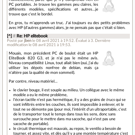
PC portables. Je trouve les gammes peu claires, les
différents modèles, spécifications et autres…je
trouve que c'est le bordel.
En gros, tu m'apprends un truc. J'ai toujours eu des petits problèmes
avec HP (d'autres gammes) alors, je ne pensais pas que c'était si bien.
[^]
#
Re: HP elitebook
Posté par
jben
le 08 avril 2021 à 19:52
.
Évalué à
3
.
Dernière
modification le 08 avril 2021 à 19:53.
Mouais, mon précédent PC de boulot était un HP
EliteBook 820 G3, et je n'ai pas le même avis.
Niveau compatibilité Linux, tout allait bien (oui, j'ai du
utiliser les dépots nonfree de debian, mais ça
n'altère pas la qualité de mon sommeil).
Par contre, niveau matériel…
le clavier bouge, il est souple au milieu. Un collègue avec le même
modèle a eu le même problème,
l'écran tactile n'est pas hermétique, il y a des grains de
trucs
qui se
sont infiltrés entre les couches, ils sont impossible à enlever, et le
tout ne se démonte pas (pour moi, l'intérêt d'un ultraportable, c'est
de le transporter tout le temps dans tous les sens, donc sans
surcouche pour le mettre dans ma sacoche, qui n'est pas une
sacoche de portable).
le circuit thermique est mauvais, au repos, le ventilo a besoin de
tourner, et assez vite, et dès qu'il y a une montée température c'est