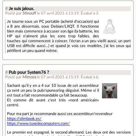
#
Je suis jaloux.
Posté par
Stinouff
le 07 avril 2021 à 13:19
.
Évalué à
3
.
Je tourne sous un PC portable (acheté d'occasion) qui
a 8 ans désormais, sous Debian/LXQT. Il fonctionne
bien mais commence à accuser son âge (la batterie, les
HP qui n'aiment plus les sons trop faibles, des
touches qui commencent à coincer, l'écran a un peu vieilli aussi, un port
USB est difficile aussi…) et quand je vois ces modèles, j'ai les yeux qui
pétillent un peu quand même.
#
Pub pour System76 ?
Posté par
Mimoza
le 07 avril 2021 à 15:19
.
Évalué à
6
.
Sachant qu'il y en a 4 sur 10 issue de cet assembleur
ça sent un peu la pub/sponsoring déguisé. Même si il
est tout a fait recommandable ça fait beaucoup.
Et comme dit avant c'est très «nord américain»
centré.
Pour ma part je recommande aussi ces assembleur/revendeur
https://slimbook.es/
https://www.tuxedocomputers.com/
Le premier est espagnol, le second allemand. Les deux ont des versions