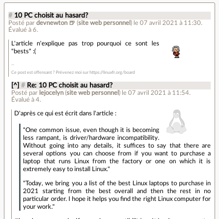
#
10 PC choisit au hasard?
Posté par
devnewton 🍺
(
site web personnel
)
le 07 avril 2021 à 11:30
.
Évalué à
6
.
L'article n'explique pas trop pourquoi ce sont les
"bests" :(
Ce post est offensant ? Prévenez moi sur https://linuxfr.org/board
[^]
#
Re: 10 PC choisit au hasard?
Posté par
lejocelyn
(
site web personnel
)
le 07 avril 2021 à 11:54
.
Évalué à
4
.
D'après ce qui est écrit dans l'article :
"One common issue, even though it is becoming
less rampant, is driver/hardware incompatibility.
Without going into any details, it suffices to say that there are
several options you can choose from if you want to purchase a
laptop that runs Linux from the factory or one on which it is
extremely easy to install Linux."
"Today, we bring you a list of the best Linux laptops to purchase in
2021 starting from the best overall and then the rest in no
particular order. I hope it helps you find the right Linux computer for
your work."