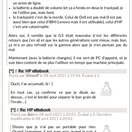
un avion de ligne.
la batterie a doublé de volume (et ça a fendu en deux le trackpad, je
ne l'utilise pas, mais bon).
le trackpoint c'est de la merde. Celui de Dell est pas mal (il est pas
aussi bien que celui d'IBM/Lenovo mais il est utilisable), celui d'HP
c'est une catastrophe.
Alors oui, il semble que la G3 était mauvaise (c'est les différents
retours que j'en ai) et que les autres générations sont mieux, mais bon,
ça m'a un peu refroidi sur la gamme alors que je n'en pensais pas du
mal.
Maintenant (avec la batterie changée), il me sert de PC d'appoint, et je
suis bien content de ne plus l'utiliser en temps que machine principale.
[^]
#
Re: HP elitebook
Posté par
Stinouff
le 08 avril 2021 à 19:56
.
Évalué à
1
.
Ouch, t'as accumulé, là ! :|
En tout cas, ça confirme ce que je disais au-
dessus…c'est le bordel pour séparer le bon grain de
l'ivraie…:(
[^]
#
Re: HP elitebook
Posté par
jben
le 08 avril 2021 à 20:01
.
Évalué à
3
.
Dernière
modification le 08 avril 2021 à 20:02.
Disons que je n'ai pas un portable pour rien.
Quand j'enseigne, il est avec moi, quand je suis à