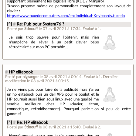
supportant pleinement les logiciels libre (KDE / Manjaro).
Tuxedo propose même de personnaliser complètement son layout de
clavier :
https://www.tuxedocomputers.com/en/Individual-Keyboards.tuxedo
[^]
#
Re: Pub pour System76 ?
Posté par
Stinouff
le 07 avril 2021 à 17:34
.
Évalué à
1
.
Je suis trop pauvre pour l'obtenir, mais rien
n'empêche de rêver à un petit clavier bépo
rétroéclairé sur mon PC portable…
#
HP elitebook
Posté par
nlgranger
le 08 avril 2021 à 00:14
.
Évalué à
1
.
Dernière
modification le 08 avril 2021 à 00:15.
Je ne viens pas pour faire de la publicité mais j'ai eu
un hp elitebook puis un dell XPS pour le boulot et le
HP tournait aussi bien sous linux avec une qualité me
semble meilleure chez HP (clavier, écran,
connectique, refroidissement). Pourquoi parle-t-on si peu de cette
gamme?
[^]
#
Re: HP elitebook
Posté par
Stinouff
le 08 avril 2021 à 15:40
.
Évalué à
2
.
Honnêtement, parce que je n'y comprends rien en