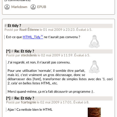
(
5 commentaires
).
Markdown
EPUB
#
Et tidy ?
Posté par
Rozé Étienne
le 01 mai 2009 à 23:23
.
Évalué à
5
.
Est-ce que
HTML_Tidy
ne t'aurait pas convenu ?
[^]
#
Re: Et tidy ?
Posté par
steckdenis
le 02 mai 2009 à 11:59
.
Évalué à
5
.
J'ai regardé, et non, il n'aurait pas convenu.
Pour une utilisation 'normale', il semble être parfait,
mais ici, c'est vraiment un gros décrassage, donc se
débarrasser des [font], transformer de simples listes avec des '1. ceci
2. cela' en belles listes HTML, etc.
Merci quand-même, ça m'a fait découvrir un programme :) .
[^]
#
Re: Et tidy ?
Posté par
fcartegnie
le 02 mai 2009 à 17:01
.
Évalué à
8
.
Ajax ! Ca nettoie bien le HTML