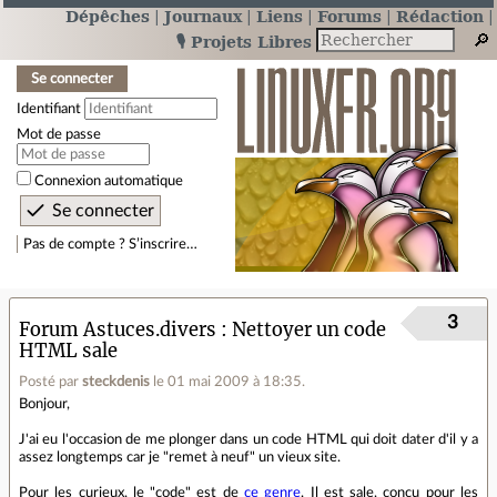
Dépêches
Journaux
Liens
Forums
Rédaction
🎙️ Projets Libres
Se connecter
Identifiant
Mot de passe
Connexion automatique
Pas de compte ? S’inscrire…
3
Forum Astuces.divers
Nettoyer un code
HTML sale
Posté par
steckdenis
le 01 mai 2009 à 18:35
.
Bonjour,
J'ai eu l'occasion de me plonger dans un code HTML qui doit dater d'il y a
assez longtemps car je "remet à neuf" un vieux site.
Pour les curieux, le "code" est de
ce genre
. Il est sale, conçu pour les