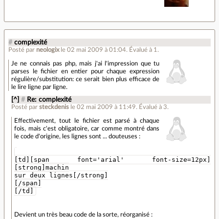
#
complexité
Posté par
neologix
le 02 mai 2009 à 01:04
.
Évalué à
1
.
Je ne connais pas php, mais j'ai l'impression que tu
parses le fichier en entier pour chaque expression
régulière/substitution: ce serait bien plus efficace de
le lire ligne par ligne.
[^]
#
Re: complexité
Posté par
steckdenis
le 02 mai 2009 à 11:49
.
Évalué à
3
.
Effectivement, tout le fichier est parsé à chaque
fois, mais c'est obligatoire, car comme montré dans
le code d'origine, les lignes sont ... douteuses :
[td][span font='arial' font-size=12px]
[strong]machin
sur deux lignes[/strong]
[/span]
[/td]
Devient un très beau code de la sorte, réorganisé :