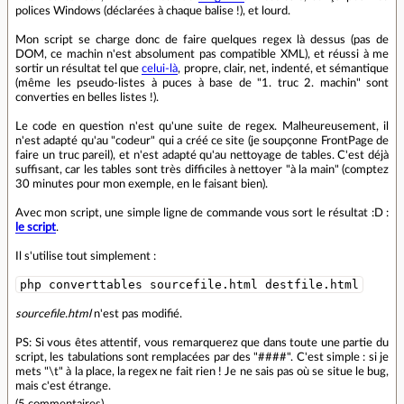
polices Windows (déclarées à chaque balise !), et lourd.
Mon script se charge donc de faire quelques regex là dessus (pas de
DOM, ce machin n'est absolument pas compatible XML), et réussi à me
sortir un résultat tel que
celui-là
, propre, clair, net, indenté, et sémantique
(même les pseudo-listes à puces à base de "1. truc 2. machin" sont
converties en belles listes !).
Le code en question n'est qu'une suite de regex. Malheureusement, il
n'est adapté qu'au "codeur" qui a créé ce site (je soupçonne FrontPage de
faire un truc pareil), et n'est adapté qu'au nettoyage de tables. C'est déjà
suffisant, car les tables sont très difficiles à nettoyer "à la main" (comptez
30 minutes pour mon exemple, en le faisant bien).
Avec mon script, une simple ligne de commande vous sort le résultat :D :
le script
.
Il s'utilise tout simplement :
php converttables sourcefile.html destfile.html
sourcefile.html
n'est pas modifié.
PS: Si vous êtes attentif, vous remarquerez que dans toute une partie du
script, les tabulations sont remplacées par des "####". C'est simple : si je
mets "\t" à la place, la regex ne fait rien ! Je ne sais pas où se situe le bug,
mais c'est étrange.