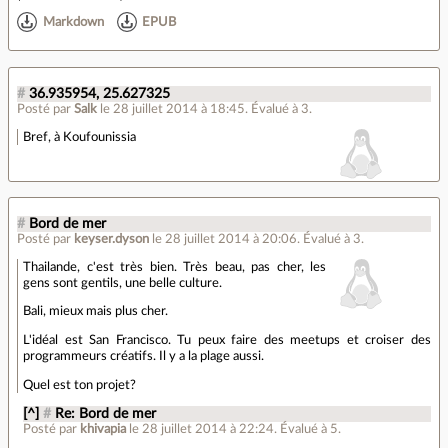
Markdown
EPUB
#
36.935954, 25.627325
Posté par
Salk
le 28 juillet 2014 à 18:45
.
Évalué à
3
.
Bref, à Koufounissia
#
Bord de mer
Posté par
keyser.dyson
le 28 juillet 2014 à 20:06
.
Évalué à
3
.
Thailande, c'est très bien. Très beau, pas cher, les
gens sont gentils, une belle culture.
Bali, mieux mais plus cher.
L'idéal est San Francisco. Tu peux faire des meetups et croiser des
programmeurs créatifs. Il y a la plage aussi.
Quel est ton projet?
[^]
#
Re: Bord de mer
Posté par
khivapia
le 28 juillet 2014 à 22:24
.
Évalué à
5
.