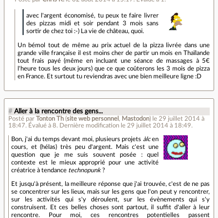
avec l'argent économisé, tu peux te faire livrer
des pizzas midi et soir pendant 3 mois sans
sortir de chez toi :-) La vie de château, quoi.
Un bémol tout de même au prix actuel de la pizza livrée dans une
grande ville française il est moins cher de partir un mois en Thaïlande
tout frais payé (même en incluant une séance de massages à 5€
l'heure tous les deux jours) que ce que coûterons les 3 mois de pizza
en France. Et surtout tu reviendras avec une bien meilleure ligne :D
#
Aller à la rencontre des gens...
Posté par
Tonton Th
(
site web personnel
,
Mastodon
)
le 29 juillet 2014 à
18:47
.
Évalué à
8
.
Dernière modification le 29 juillet 2014 à 18:49.
Bon, j'ai du temps devant moi, plusieurs projets
àlc
en
cours, et (hélas) très peu d'argent. Mais c'est une
question que je me suis souvent posée : quel
contexte est le mieux approprié pour une activité
créatrice à tendance
technopunk
?
Et jusqu'à présent, la meilleure réponse que j'ai trouvée, c'est de ne pas
se concentrer sur les lieux, mais sur les gens que l'on peut y rencontrer,
sur les activités qui s'y déroulent, sur les évènements qui s'y
construisent. Et ces belles choses sont partout, il suffit d'aller à leur
rencontre. Pour moi, ces rencontres potentielles passent