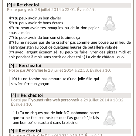
[^]
#
Re: chez toi
Posté par
gnx
le 28 juillet 2014 à 22:01
.
Évalué à
9
.
4°) tu peux avoir un bon clavier
5°) tu peux avoir de bons écrans
6°) tu peux avoir tes bouquins ou de la doc papier
sous la main
7°) tu peux avoir du bon son si tu aimes ça
8°) tu ne risques pas de te crasher pas comme une bouse au milieu de
l'étrangeristan au bout de quelques heures de bétaillère volante
9°) avec l'argent économisé, tu peux te faire livrer des pizzas midi et
soir pendant 3 mois sans sortir de chez toi :-) La vie de château, quoi.
[^]
#
Re: chez toi
Posté par
Anonyme
le 28 juillet 2014 à 22:53
.
Évalué à
10
.
10) tu ne tombe pas amoureux d'une jolie fille qui
s'avère être un garçon
[^]
#
Re: chez toi
Posté par
Flyounet
(
site web personnel
)
le 29 juillet 2014 à 13:32
.
Évalué à
10
.
11) Tu ne risques pas de finir à Guantanamo parce
que tu ne t'es pas rasé et que t'as gueulé "je fais
une bombe" en sautant dans la piscine.
[^]
#
Re: chez toi
Posté par
Chris K.
le 02 août 2014 à 15:17
.
Évalué à
1
.