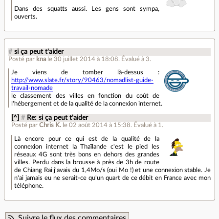
Dans des squatts aussi. Les gens sont sympa,
ouverts.
#
si ça peut t'aider
Posté par
kna
le 30 juillet 2014 à 18:08
.
Évalué à
3
.
Je viens de tomber là-dessus :
http://www.slate.fr/story/90463/nomadlist-guide-
travail-nomade
le classement des villes en fonction du coût de
l'hébergement et de la qualité de la connexion internet.
[^]
#
Re: si ça peut t'aider
Posté par
Chris K.
le 02 août 2014 à 15:38
.
Évalué à
1
.
Là encore pour ce qui est de la qualité de la
connexion internet la Thaïlande c'est le pied les
réseaux 4G sont très bons en dehors des grandes
villes. Perdu dans la brousse à près de 3h de route
de Chiang Rai j'avais du 1,4Mo/s (oui Mo !) et une connexion stable. Je
n'ai jamais eu ne serait-ce qu'un quart de ce débit en France avec mon
téléphone.
Suivre le flux des commentaires