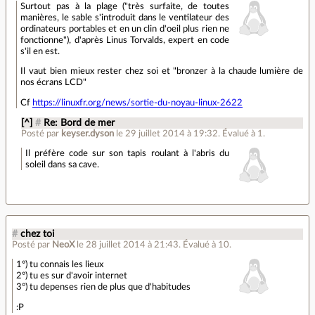
Surtout pas à la plage ("très surfaite, de toutes
manières, le sable s'introduit dans le ventilateur des
ordinateurs portables et en un clin d'oeil plus rien ne
fonctionne"), d'après Linus Torvalds, expert en code
s'il en est.
Il vaut bien mieux rester chez soi et "bronzer à la chaude lumière de
nos écrans LCD"
Cf
https://linuxfr.org/news/sortie-du-noyau-linux-2622
[^]
#
Re: Bord de mer
Posté par
keyser.dyson
le 29 juillet 2014 à 19:32
.
Évalué à
1
.
Il préfère code sur son tapis roulant à l'abris du
soleil dans sa cave.
#
chez toi
Posté par
NeoX
le 28 juillet 2014 à 21:43
.
Évalué à
10
.
1°) tu connais les lieux
2°) tu es sur d'avoir internet
3°) tu depenses rien de plus que d'habitudes
:P