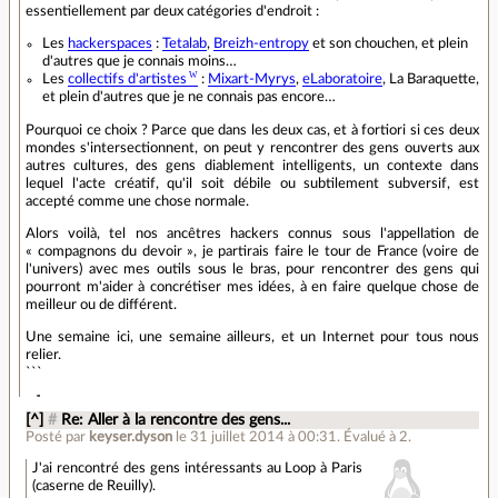
essentiellement par deux catégories d'endroit :
Les
hackerspaces
:
Tetalab
,
Breizh-entropy
et son chouchen, et plein
d'autres que je connais moins…
Les
collectifs d'artistes
:
Mixart-Myrys
,
eLaboratoire
, La Baraquette,
et plein d'autres que je ne connais pas encore…
Pourquoi ce choix ? Parce que dans les deux cas, et à fortiori si ces deux
mondes s'intersectionnent, on peut y rencontrer des gens ouverts aux
autres cultures, des gens diablement intelligents, un contexte dans
lequel l'acte créatif, qu'il soit débile ou subtilement subversif, est
accepté comme une chose normale.
Alors voilà, tel nos ancêtres hackers connus sous l'appellation de
« compagnons du devoir », je partirais faire le tour de France (voire de
l'univers) avec mes outils sous le bras, pour rencontrer des gens qui
pourront m'aider à concrétiser mes idées, à en faire quelque chose de
meilleur ou de différent.
Une semaine ici, une semaine ailleurs, et un Internet pour tous nous
relier.
```
[^]
#
Re: Aller à la rencontre des gens...
Posté par
keyser.dyson
le 31 juillet 2014 à 00:31
.
Évalué à
2
.
J'ai rencontré des gens intéressants au Loop à Paris
(caserne de Reuilly).