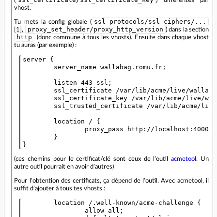
(
) différentes par
vhost.
ssl_protocols/ssl_ciphers/...
Tu mets la config globale (
proxy_set_header/proxy_http_version
[1],
) dans la section
http
(donc commune à tous les vhosts). Ensuite dans chaque vhost
tu auras (par exemple) :
server {

        server_name wallabag.romu.fr;

        listen 443 ssl;

        ssl_certificate /var/lib/acme/live/wallaba
        ssl_certificate_key /var/lib/acme/live/wal
        ssl_trusted_certificate /var/lib/acme/live
        location / {

                proxy_pass http://localhost:4000;

        }

(ces chemins pour le certificat/clé sont ceux de l’outil
acmetool
. Un
autre outil pourrait en avoir d’autres)
Pour l’obtention des certificats, ça dépend de l’outil. Avec acmetool, il
suffit d’ajouter à tous tes vhosts :
        location /.well-known/acme-challenge {

                allow all;
