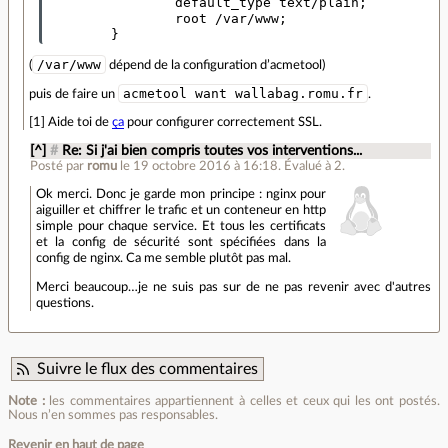
                default_type text/plain;

                root /var/www;

/var/www
(
dépend de la configuration d’acmetool)
acmetool want wallabag.romu.fr
puis de faire un
.
[1] Aide toi de
ça
pour configurer correctement SSL.
[^]
#
Re: Si j'ai bien compris toutes vos interventions...
Posté par
romu
le 19 octobre 2016 à 16:18
.
Évalué à
2
.
Ok merci. Donc je garde mon principe : nginx pour
aiguiller et chiffrer le trafic et un conteneur en http
simple pour chaque service. Et tous les certificats
et la config de sécurité sont spécifiées dans la
config de nginx. Ca me semble plutôt pas mal.
Merci beaucoup…je ne suis pas sur de ne pas revenir avec d'autres
questions.
Suivre le flux des commentaires
Note :
les commentaires appartiennent à celles et ceux qui les ont postés.
Nous n’en sommes pas responsables.
Revenir en haut de page