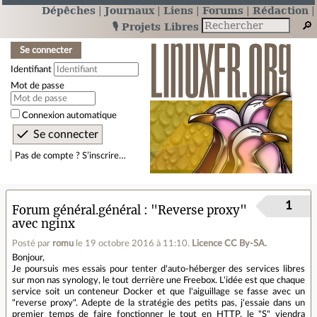
Dépêches
Journaux
Liens
Forums
Rédaction
🎙️ Projets Libres
Se connecter
Identifiant
Mot de passe
Connexion automatique
Pas de compte ? S’inscrire…
1
Forum général.général
"Reverse proxy"
avec nginx
Posté par
romu
le 19 octobre 2016 à 11:10
.
Licence CC By‑SA.
Bonjour,
Je poursuis mes essais pour tenter d'auto-héberger des services libres
sur mon nas synology, le tout derrière une Freebox. L'idée est que chaque
service soit un conteneur Docker et que l'aiguillage se fasse avec un
"reverse proxy". Adepte de la stratégie des petits pas, j'essaie dans un
premier temps de faire fonctionner le tout en HTTP, le "S" viendra