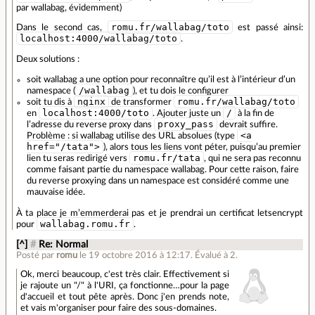
par wallabag, évidemment)
romu.fr/wallabag/toto
Dans le second cas,
est passé ainsi:
localhost:4000/wallabag/toto
.
Deux solutions :
soit wallabag a une option pour reconnaître qu’il est à l’intérieur d’un
/wallabag
namespace (
), et tu dois le configurer
nginx
romu.fr/wallabag/toto
soit tu dis à
de transformer
localhost:4000/toto
/
en
. Ajouter juste un
à la fin de
proxy_pass
l’adresse du reverse proxy dans
devrait suffire.
<a
Problème : si wallabag utilise des URL absolues (type
href="/tata">
), alors tous les liens vont péter, puisqu’au premier
romu.fr/tata
lien tu seras redirigé vers
, qui ne sera pas reconnu
comme faisant partie du namespace wallabag. Pour cette raison, faire
du reverse proxying dans un namespace est considéré comme une
mauvaise idée.
À ta place je m’emmerderai pas et je prendrai un certificat letsencrypt
wallabag.romu.fr
pour
.
[^]
#
Re: Normal
Posté par
romu
le 19 octobre 2016 à 12:17
.
Évalué à
2
.
Ok, merci beaucoup, c'est très clair. Effectivement si
je rajoute un "/" à l'URI, ça fonctionne…pour la page
d'accueil et tout pête après. Donc j'en prends note,
et vais m'organiser pour faire des sous-domaines.