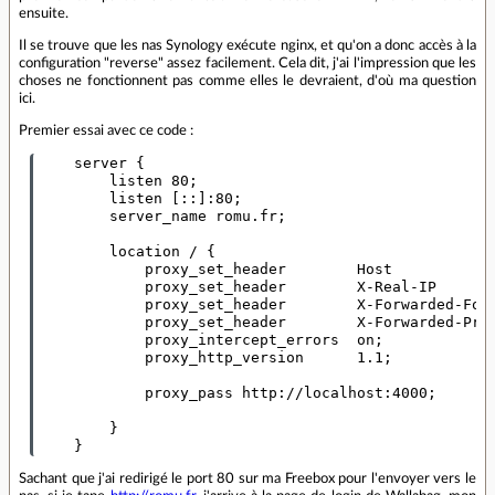
ensuite.
Il se trouve que les nas Synology exécute nginx, et qu'on a donc accès à la
configuration "reverse" assez facilement. Cela dit, j'ai l'impression que les
choses ne fonctionnent pas comme elles le devraient, d'où ma question
ici.
Premier essai avec ce code :
    server {

        listen 80;

        listen [::]:80;

        server_name romu.fr;

        location / {

            proxy_set_header        Host            
            proxy_set_header        X-Real-IP       
            proxy_set_header        X-Forwarded-For 
            proxy_set_header        X-Forwarded-Prot
            proxy_intercept_errors  on;

            proxy_http_version      1.1;

            proxy_pass http://localhost:4000;

        }

Sachant que j'ai redirigé le port 80 sur ma Freebox pour l'envoyer vers le