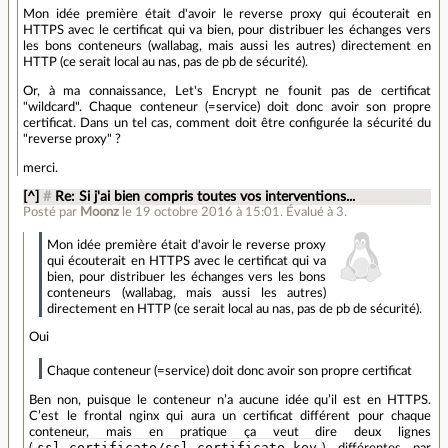
Mon idée première était d'avoir le reverse proxy qui écouterait en
HTTPS avec le certificat qui va bien, pour distribuer les échanges vers
les bons conteneurs (wallabag, mais aussi les autres) directement en
HTTP (ce serait local au nas, pas de pb de sécurité).
Or, à ma connaissance, Let's Encrypt ne founit pas de certificat
"wildcard". Chaque conteneur (=service) doit donc avoir son propre
certificat. Dans un tel cas, comment doit être configurée la sécurité du
"reverse proxy" ?
merci.
[^]
#
Re: Si j'ai bien compris toutes vos interventions...
Posté par
Moonz
le 19 octobre 2016 à 15:01
.
Évalué à
3
.
Mon idée première était d'avoir le reverse proxy
qui écouterait en HTTPS avec le certificat qui va
bien, pour distribuer les échanges vers les bons
conteneurs (wallabag, mais aussi les autres)
directement en HTTP (ce serait local au nas, pas de pb de sécurité).
Oui
Chaque conteneur (=service) doit donc avoir son propre certificat
Ben non, puisque le conteneur n’a aucune idée qu’il est en HTTPS.
C’est le frontal nginx qui aura un certificat différent pour chaque
conteneur, mais en pratique ça veut dire deux lignes
ssl_certificate/ssl_certificate_key