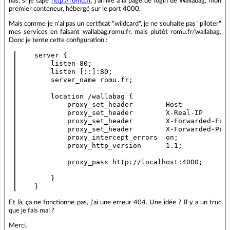
nas, si je tape
http://romu.fr
, j'arrive à la page de login de Wallabag, mon
premier conteneur, hébergé sur le port 4000.
Mais comme je n'ai pas un certficat "wildcard", je ne souhaite pas "piloter"
mes services en faisant wallabag.romu.fr, mais plutôt romu.fr/wallabag.
Donc je tente cette configuration :
    server {

        listen 80;

        listen [::]:80;

        server_name romu.fr;

        location /wallabag {

            proxy_set_header        Host            
            proxy_set_header        X-Real-IP       
            proxy_set_header        X-Forwarded-For 
            proxy_set_header        X-Forwarded-Prot
            proxy_intercept_errors  on;

            proxy_http_version      1.1;

            proxy_pass http://localhost:4000;

        }

Et là, ça ne fonctionne pas, j'ai une erreur 404. Une idée ? Il y a un truc
que je fais mal ?
Merci.