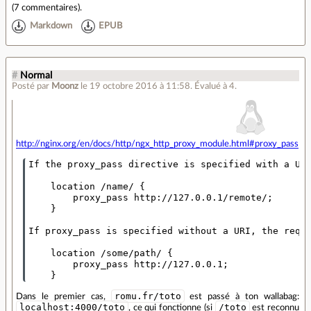
(
7 commentaires
).
Markdown
EPUB
#
Normal
Posté par
Moonz
le 19 octobre 2016 à 11:58
.
Évalué à
4
.
http://nginx.org/en/docs/http/ngx_http_proxy_module.html#proxy_pass
If the proxy_pass directive is specified with a URI
    location /name/ {

        proxy_pass http://127.0.0.1/remote/;

    }

If proxy_pass is specified without a URI, the reque
    location /some/path/ {

        proxy_pass http://127.0.0.1;

romu.fr/toto
Dans le premier cas,
est passé à ton wallabag:
localhost:4000/toto
/toto
, ce qui fonctionne (si
est reconnu