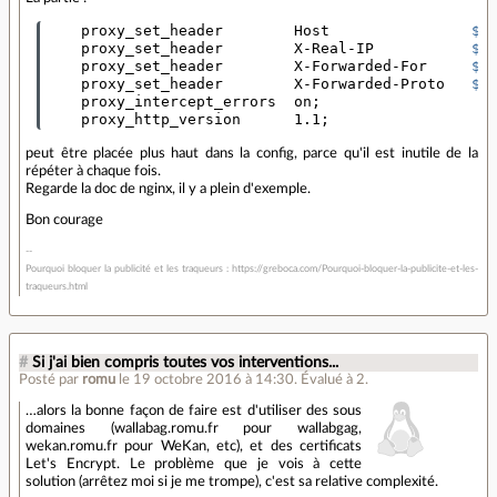
    proxy_set_header        Host                
$h
    proxy_set_header        X-Real-IP           
$r
    proxy_set_header        X-Forwarded-For     
$p
    proxy_set_header        X-Forwarded-Proto   
$s
    proxy_intercept_errors  on
;
    proxy_http_version      1.1
;
peut être placée plus haut dans la config, parce qu'il est inutile de la
répéter à chaque fois.
Regarde la doc de nginx, il y a plein d'exemple.
Bon courage
Pourquoi bloquer la publicité et les traqueurs : https://greboca.com/Pourquoi-bloquer-la-publicite-et-les-
traqueurs.html
#
Si j'ai bien compris toutes vos interventions...
Posté par
romu
le 19 octobre 2016 à 14:30
.
Évalué à
2
.
…alors la bonne façon de faire est d'utiliser des sous
domaines (wallabag.romu.fr pour wallabgag,
wekan.romu.fr pour WeKan, etc), et des certificats
Let's Encrypt. Le problème que je vois à cette
solution (arrêtez moi si je me trompe), c'est sa relative complexité.