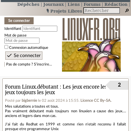
Dépêches
Journaux
Liens
Forums
Rédaction
🎙️ Projets Libres
Se connecter
Identifiant
Mot de passe
Connexion automatique
Pas de compte ? S’inscrire…
2
Forum Linux.débutant
Les jeux encore les
jeux toujours les jeux
Posté par
bigbernie
le 02 août 2024 à 15:55
.
Licence CC By‑SA.
Mes salutations a toutes et tous.
Pas vraiment debutant mais toujours non linuxien a cause des jeux….
anciens et legers dans mon cas.
J'ai fait du Redhat en 1999 et comme rien n'etait reconnu il fallait
presque etre programmeur Unix