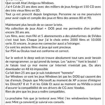
Que ca soit Atari Amiga ou Windows.
J'ai 4 Cd de 25 ans donc avec des milliers de jeux Amiga et 150 CD avec
des très vieux films en SD.
Tout ça est prescrit depuis longtemps. Personne ne va me poursuivre
pour avoir copie et compile des jeux et films des annees 80 et 90.
Maintenant plus besoin de se casser la tete.
Ma collection de jeux Atari + DOS peut me permettre d'en profiter
encore 30 ans ans.
Les films, avec mon FAI et 5 abonnements a des plateformes de SVideo
c'est tout bon. Chaque jour j'ai le choix entre 2000 films et 10.000
serie. Et encore. Je peux me connecter aussi a l'etranger.
Ce sont les anciens films et jeux qui sont precieux.
Sur PS4 ou Oculus tout est conforme et correct.
Sur le web et le deep web on trouve absolument tout sans avoir besoin
de reprogrammer, ce qui prend du temps. Les "autres " font le boulot !
Je faisais tout ça moi meme car Internet n'existait pas. Ou alors
downloader en 48 kb impossible
Ca fait bien 25 ans que je suis totalement "honnete"
Sur Windows ce sont les jeux Windows (et pas les DOS) qui causent des
tas d'ennuis. Depuis que Microsoft au moment de XP a cesse d’intégrer
les DirectX7 8 et 9 et les Glide Et aussi au moment ou NVidia a cessé
d'assurer la compatibilité de ses drivers de CG avec Voodoo.
Rien de pire que les jeux a redire compatibles.
La prochaine fois que je tenterai avec Mint ( les windowsiens basiques
avec Mint ça convient) je suivrai vos conseils.