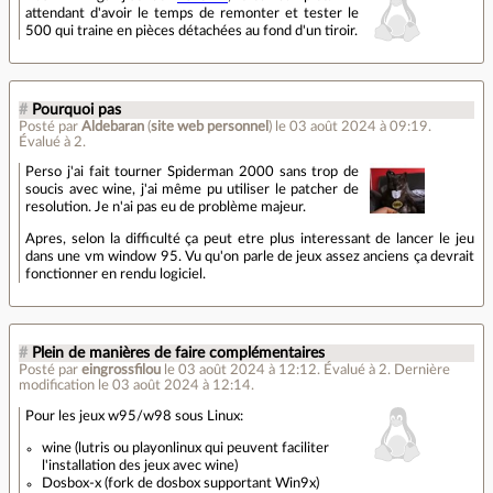
attendant d'avoir le temps de remonter et tester le
500 qui traine en pièces détachées au fond d'un tiroir.
#
Pourquoi pas
Posté par
Aldebaran
(
site web personnel
)
le 03 août 2024 à 09:19
.
Évalué à
2
.
Perso j'ai fait tourner Spiderman 2000 sans trop de
soucis avec wine, j'ai même pu utiliser le patcher de
resolution. Je n'ai pas eu de problème majeur.
Apres, selon la difficulté ça peut etre plus interessant de lancer le jeu
dans une vm window 95. Vu qu'on parle de jeux assez anciens ça devrait
fonctionner en rendu logiciel.
#
Plein de manières de faire complémentaires
Posté par
eingrossfilou
le 03 août 2024 à 12:12
.
Évalué à
2
.
Dernière
modification le 03 août 2024 à 12:14.
Pour les jeux w95/w98 sous Linux:
wine (lutris ou playonlinux qui peuvent faciliter
l'installation des jeux avec wine)
Dosbox-x (fork de dosbox supportant Win9x)