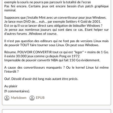
exemple la souris ne pourra pas parcourir la totalité de l'ecran
Pas fini encore. Certains jeux ont encore besoin d'un patch graphique
nominal.
Supposons que j'installe Mint avec un convertisseur pour jeux Windows.
Je lance mon DVD de…. euh… par exemple Settlers 4 Gold de 2001.
Est ce qu'il va se lancer direct sans obligation de bidouiller Windows ?
Je pense aux nombreux joueurs qui sont dans ce cas. Etant helper sur
d'autres forums ..Windows of course.
Il n'est pas question des editeurs qui ne font pas de versions Linux mais
de pouvoir TOUT faire tourner sous Linux. On peut sous Windows.
Résume. POUVOIR CONVERTIR tout ce qui est "leger" = moins de 1 Go.
il existe 30.000 jeux comme ça depuis Pong en 1972
Impensable de pouvoir convertir NBA qui fait 150 Go évidemment.
A cause des convertisseurs manquants ? Ou le kernel Linux lui même
l'interdit ?
Ouf. Désolé d'avoir été long mais autant être précis.
Au plaisir
(
9 commentaires
).
Markdown
EPUB