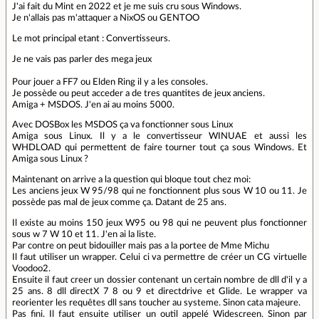
J'ai fait du Mint en 2022 et je me suis cru sous Windows.
Je n'allais pas m'attaquer a NixOS ou GENTOO
Le mot principal etant : Convertisseurs.
Je ne vais pas parler des mega jeux
Pour jouer a FF7 ou Elden Ring il y a les consoles.
Je possède ou peut acceder a de tres quantites de jeux anciens.
Amiga + MSDOS. J'en ai au moins 5000.
Avec DOSBox les MSDOS ça va fonctionner sous Linux
Amiga sous Linux. Il y a le convertisseur WINUAE et aussi les
WHDLOAD qui permettent de faire tourner tout ça sous Windows. Et
Amiga sous Linux ?
Maintenant on arrive a la question qui bloque tout chez moi:
Les anciens jeux W 95/98 qui ne fonctionnent plus sous W 10 ou 11. Je
possède pas mal de jeux comme ça. Datant de 25 ans.
Il existe au moins 150 jeux W95 ou 98 qui ne peuvent plus fonctionner
sous w 7 W 10 et 11. J'en ai la liste.
Par contre on peut bidouiller mais pas a la portee de Mme Michu
Il faut utiliser un wrapper. Celui ci va permettre de créer un CG virtuelle
Voodoo2.
Ensuite il faut creer un dossier contenant un certain nombre de dll d'il y a
25 ans. 8 dll directX 7 8 ou 9 et directdrive et Glide. Le wrapper va
reorienter les requêtes dll sans toucher au systeme. Sinon cata majeure.
Pas fini. Il faut ensuite utiliser un outil appelé Widescreen. Sinon par