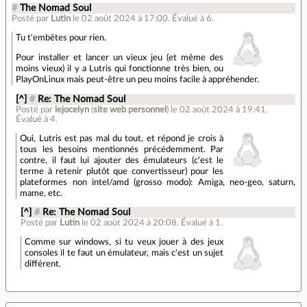
#
The Nomad Soul
Posté par
Lutin
le 02 août 2024 à 17:00
.
Évalué à
6
.
Tu t'embêtes pour rien.
Pour installer et lancer un vieux jeu (et même des
moins vieux) il y a Lutris qui fonctionne très bien, ou
PlayOnLinux mais peut-être un peu moins facile à appréhender.
[^]
#
Re: The Nomad Soul
Posté par
lejocelyn
(
site web personnel
)
le 02 août 2024 à 19:41
.
Évalué à
4
.
Oui, Lutris est pas mal du tout, et répond je crois à
tous les besoins mentionnés précédemment. Par
contre, il faut lui ajouter des émulateurs (c'est le
terme à retenir plutôt que convertisseur) pour les
plateformes non intel/amd (grosso modo): Amiga, neo-geo, saturn,
mame, etc.
[^]
#
Re: The Nomad Soul
Posté par
Lutin
le 02 août 2024 à 20:08
.
Évalué à
1
.
Comme sur windows, si tu veux jouer à des jeux
consoles il te faut un émulateur, mais c'est un sujet
différent.