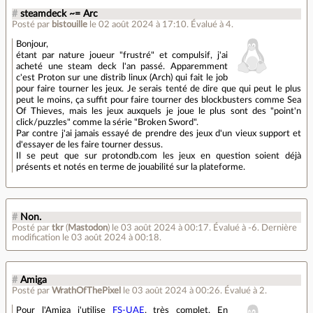
#
steamdeck ~= Arc
Posté par
bistouille
le 02 août 2024 à 17:10
.
Évalué à
4
.
Bonjour,
étant par nature joueur "frustré" et compulsif, j'ai
acheté une steam deck l'an passé. Apparemment
c'est Proton sur une distrib linux (Arch) qui fait le job
pour faire tourner les jeux. Je serais tenté de dire que qui peut le plus
peut le moins, ça suffit pour faire tourner des blockbusters comme Sea
Of Thieves, mais les jeux auxquels je joue le plus sont des "point'n
click/puzzles" comme la série "Broken Sword".
Par contre j'ai jamais essayé de prendre des jeux d'un vieux support et
d'essayer de les faire tourner dessus.
Il se peut que sur protondb.com les jeux en question soient déjà
présents et notés en terme de jouabilité sur la plateforme.
#
Non.
Posté par
tkr
(
Mastodon
)
le 03 août 2024 à 00:17
.
Évalué à
-6
.
Dernière
modification le 03 août 2024 à 00:18.
#
Amiga
Posté par
WrathOfThePixel
le 03 août 2024 à 00:26
.
Évalué à
2
.
Pour l'Amiga j'utilise
FS-UAE
, très complet. En