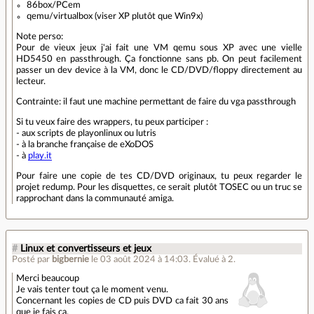
86box/PCem
qemu/virtualbox (viser XP plutôt que Win9x)
Note perso:
Pour de vieux jeux j'ai fait une VM qemu sous XP avec une vielle
HD5450 en passthrough. Ça fonctionne sans pb. On peut facilement
passer un dev device à la VM, donc le CD/DVD/floppy directement au
lecteur.
Contrainte: il faut une machine permettant de faire du vga passthrough
Si tu veux faire des wrappers, tu peux participer :
- aux scripts de playonlinux ou lutris
- à la branche française de eXoDOS
- à
play.it
Pour faire une copie de tes CD/DVD originaux, tu peux regarder le
projet redump. Pour les disquettes, ce serait plutôt TOSEC ou un truc se
rapprochant dans la communauté amiga.
#
Linux et convertisseurs et jeux
Posté par
bigbernie
le 03 août 2024 à 14:03
.
Évalué à
2
.
Merci beaucoup
Je vais tenter tout ça le moment venu.
Concernant les copies de CD puis DVD ca fait 30 ans
que je fais ça.