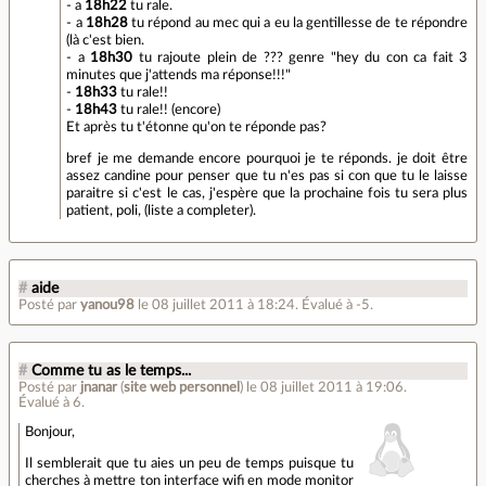
- a
18h22
tu rale.
- a
18h28
tu répond au mec qui a eu la gentillesse de te répondre
(là c'est bien.
- a
18h30
tu rajoute plein de ??? genre "hey du con ca fait 3
minutes que j'attends ma réponse!!!"
-
18h33
tu rale!!
-
18h43
tu rale!! (encore)
Et après tu t'étonne qu'on te réponde pas?
bref je me demande encore pourquoi je te réponds. je doit être
assez candine pour penser que tu n'es pas si con que tu le laisse
paraitre si c'est le cas, j'espère que la prochaine fois tu sera plus
patient, poli, (liste a completer).
#
aide
Posté par
yanou98
le 08 juillet 2011 à 18:24
.
Évalué à
-5
.
#
Comme tu as le temps...
Posté par
jnanar
(
site web personnel
)
le 08 juillet 2011 à 19:06
.
Évalué à
6
.
Bonjour,
Il semblerait que tu aies un peu de temps puisque tu
cherches à mettre ton interface wifi en mode monitor