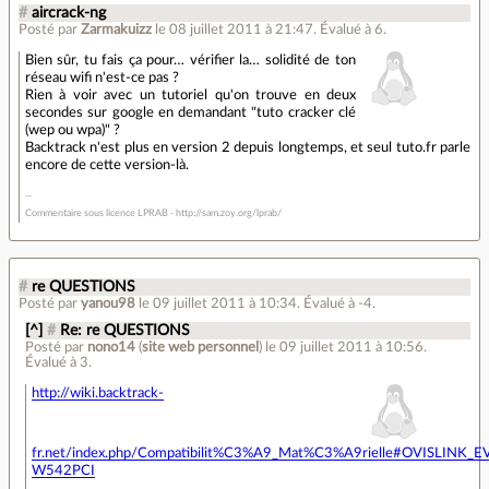
#
aircrack-ng
Posté par
Zarmakuizz
le 08 juillet 2011 à 21:47
.
Évalué à
6
.
Bien sûr, tu fais ça pour… vérifier la… solidité de ton
réseau wifi n'est-ce pas ?
Rien à voir avec un tutoriel qu'on trouve en deux
secondes sur google en demandant "tuto cracker clé
(wep ou wpa)" ?
Backtrack n'est plus en version 2 depuis longtemps, et seul tuto.fr parle
encore de cette version-là.
Commentaire sous licence LPRAB - http://sam.zoy.org/lprab/
#
re QUESTIONS
Posté par
yanou98
le 09 juillet 2011 à 10:34
.
Évalué à
-4
.
[^]
#
Re: re QUESTIONS
Posté par
nono14
(
site web personnel
)
le 09 juillet 2011 à 10:56
.
Évalué à
3
.
http://wiki.backtrack-
fr.net/index.php/Compatibilit%C3%A9_Mat%C3%A9rielle#OVISLINK_E
W542PCI