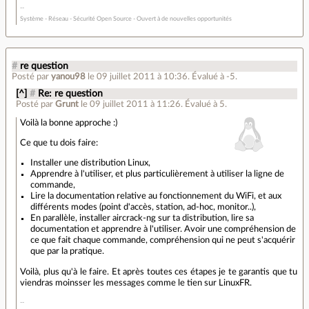
Système - Réseau - Sécurité Open Source - Ouvert à de nouvelles opportunités
#
re question
Posté par
yanou98
le 09 juillet 2011 à 10:36
.
Évalué à
-5
.
[^]
#
Re: re question
Posté par
Grunt
le 09 juillet 2011 à 11:26
.
Évalué à
5
.
Voilà la bonne approche :)
Ce que tu dois faire:
Installer une distribution Linux,
Apprendre à l'utiliser, et plus particulièrement à utiliser la ligne de
commande,
Lire la documentation relative au fonctionnement du WiFi, et aux
différents modes (point d'accès, station, ad-hoc, monitor..),
En parallèle, installer aircrack-ng sur ta distribution, lire sa
documentation et apprendre à l'utiliser. Avoir une compréhension de
ce que fait chaque commande, compréhension qui ne peut s'acquérir
que par la pratique.
Voilà, plus qu'à le faire. Et après toutes ces étapes je te garantis que tu
viendras moinsser les messages comme le tien sur LinuxFR.