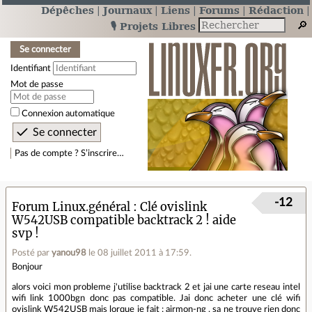
Dépêches
Journaux
Liens
Forums
Rédaction
🎙️ Projets Libres
Se connecter
Identifiant
Mot de passe
Connexion automatique
Pas de compte ? S’inscrire…
-12
Forum Linux.général
Clé ovislink
W542USB compatible backtrack 2 ! aide
svp !
Posté par
yanou98
le 08 juillet 2011 à 17:59
.
Bonjour
alors voici mon probleme j'utilise backtrack 2 et jai une carte reseau intel
wifi link 1000bgn donc pas compatible. Jai donc acheter une clé wifi
ovislink W542USB mais lorque je fait : airmon-ng , sa ne trouve rien donc