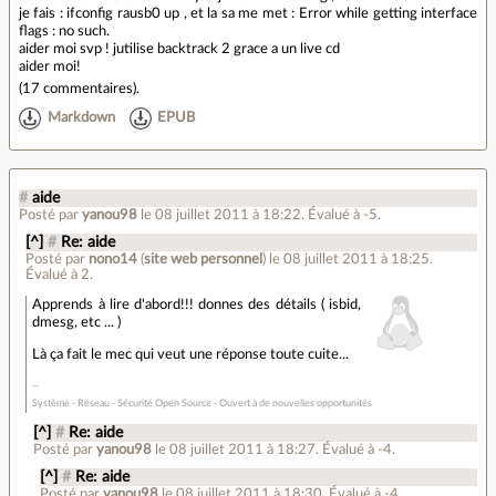
je fais : ifconfig rausb0 up , et la sa me met : Error while getting interface
flags : no such.
aider moi svp ! jutilise backtrack 2 grace a un live cd
aider moi!
(
17 commentaires
).
Markdown
EPUB
#
aide
Posté par
yanou98
le 08 juillet 2011 à 18:22
.
Évalué à
-5
.
[^]
#
Re: aide
Posté par
nono14
(
site web personnel
)
le 08 juillet 2011 à 18:25
.
Évalué à
2
.
Apprends à lire d'abord!!! donnes des détails ( isbid,
dmesg, etc ... )
Là ça fait le mec qui veut une réponse toute cuite...
Système - Réseau - Sécurité Open Source - Ouvert à de nouvelles opportunités
[^]
#
Re: aide
Posté par
yanou98
le 08 juillet 2011 à 18:27
.
Évalué à
-4
.
[^]
#
Re: aide
Posté par
yanou98
le 08 juillet 2011 à 18:30
.
Évalué à
-4
.