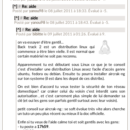
[^]
#
Re: aide
Posté par
yanou98
le 08 juillet 2011 à 18:33
.
Évalué à
-5
.
[^]
#
Re: aide
Posté par
yanou98
le 08 juillet 2011 à 18:43
.
Évalué à
-5
.
[^]
#
Re: aide
Posté par
bibitte
le 09 juillet 2011 à 01:26
.
Évalué à
9
.
on va essayer d'être gentil...
Back track 2 est un distribution linux qui
commence a être bien vielle. il est normal que
certain matériel ne soit pas reconnu.
Apparemment tu est débutant sous Linux ce que je te conseil
c'est d'installer une distribution Linux assez facile d'accès genre
ubuntu, fedora ou debian. Ensuite tu pourra installer aircrak-ng
sur ton systeme (il est dans les depot de ces distribs).
On est bien d'accord tu veux tester la sécurité de ton réseau
domestique? car craker celui du voisin c'est interdit sans son
autorisation , et c'est carrement plus simple de lui demander sa
clé (et oui les gens son parfois gentil surtout avec leur voisin).
petit conseil sur aircrak-ng : se soft évolue très vite alors cherche
un tuto un peu plus récent ou mieux il la doc officielle.
Enfin si tu veux de l'aide calme toi et soit gentils avec les gens:
- tu poste a
17h59
.