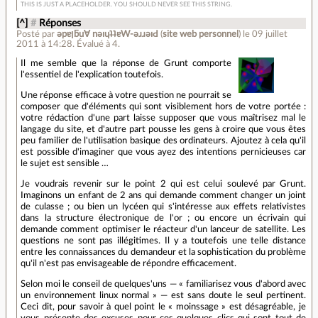
THIS IS JUST A PLACEHOLDER. YOU SHOULD NEVER SEE THIS STRING.
[^]
#
Réponses
Posté par
ǝpɐןƃu∀ nǝıɥʇʇɐW-ǝɹɹǝıԀ
(
site web personnel
)
le 09 juillet
2011 à 14:28
.
Évalué à
4
.
Il me semble que la réponse de Grunt comporte
l'essentiel de l'explication toutefois.
Une réponse efficace à votre question ne pourrait se
composer que d'éléments qui sont visiblement hors de votre portée :
votre rédaction d'une part laisse supposer que vous maîtrisez mal le
langage du site, et d'autre part pousse les gens à croire que vous êtes
peu familier de l'utilisation basique des ordinateurs. Ajoutez à cela qu'il
est possible d'imaginer que vous ayez des intentions pernicieuses car
le sujet est sensible …
Je voudrais revenir sur le point 2 qui est celui soulevé par Grunt.
Imaginons un enfant de 2 ans qui demande comment changer un joint
de culasse ; ou bien un lycéen qui s'intéresse aux effets relativistes
dans la structure électronique de l'or ; ou encore un écrivain qui
demande comment optimiser le réacteur d'un lanceur de satellite. Les
questions ne sont pas illégitimes. Il y a toutefois une telle distance
entre les connaissances du demandeur et la sophistication du problème
qu'il n'est pas envisageable de répondre efficacement.
Selon moi le conseil de quelques'uns — « familiarisez vous d'abord avec
un environnement linux normal » — est sans doute le seul pertinent.
Ceci dit, pour savoir à quel point le « moinssage » est désagréable, je
vous présente des excuses pour ces quelques clics qui sont tout de