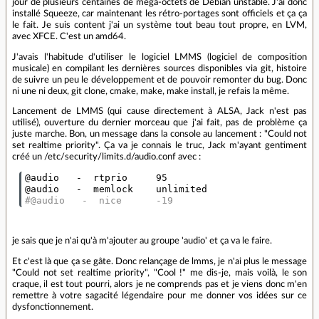
jour de plusieurs centaines de méga-octets de Debian unstable. J'ai donc
installé Squeeze, car maintenant les rétro-portages sont officiels et ça ça
le fait. Je suis content j'ai un système tout beau tout propre, en LVM,
avec XFCE. C'est un amd64.
J'avais l'habitude d'utiliser le logiciel LMMS (logiciel de composition
musicale) en compilant les dernières sources disponibles via git, histoire
de suivre un peu le développement et de pouvoir remonter du bug. Donc
ni une ni deux, git clone, cmake, make, make install, je refais la même.
Lancement de LMMS (qui cause directement à ALSA, Jack n'est pas
utilisé), ouverture du dernier morceau que j'ai fait, pas de problème ça
juste marche. Bon, un message dans la console au lancement : "Could not
set realtime priority". Ça va je connais le truc, Jack m'ayant gentiment
créé un /etc/security/limits.d/audio.conf avec :
@audio   -  rtprio     95

#@audio   -  nice      -19
je sais que je n'ai qu'à m'ajouter au groupe 'audio' et ça va le faire.
Et c'est là que ça se gâte. Donc relançage de lmms, je n'ai plus le message
"Could not set realtime priority", "Cool !" me dis-je, mais voilà, le son
craque, il est tout pourri, alors je ne comprends pas et je viens donc m'en
remettre à votre sagacité légendaire pour me donner vos idées sur ce
dysfonctionnement.