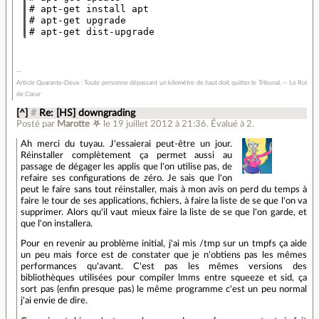
# apt-get install apt

# apt-get upgrade

Article Quarante-Deux : Toute personne dépassant un kilomètre de haut doit quitter le Tribunal. -- Le Roi
de Cœur
[^]
#
Re: [HS] downgrading
Posté par
Marotte ⛧
le 19 juillet 2012 à 21:36
.
Évalué à
2
.
Ah merci du tuyau. J'essaierai peut-être un jour.
Réinstaller complètement ça permet aussi au
passage de dégager les applis que l'on utilise pas, de
refaire ses configurations de zéro. Je sais que l'on
peut le faire sans tout réinstaller, mais à mon avis on perd du temps à
faire le tour de ses applications, fichiers, à faire la liste de se que l'on va
supprimer. Alors qu'il vaut mieux faire la liste de se que l'on garde, et
que l'on installera.
Pour en revenir au problème initial, j'ai mis /tmp sur un tmpfs ça aide
un peu mais force est de constater que je n'obtiens pas les mêmes
performances qu'avant. C'est pas les mêmes versions des
bibliothèques utilisées pour compiler lmms entre squeeze et sid, ça
sort pas (enfin presque pas) le même programme c'est un peu normal
j'ai envie de dire.