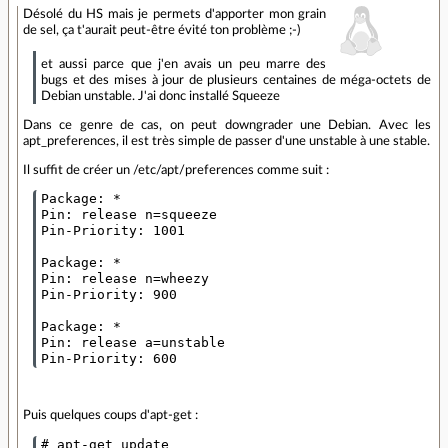
Désolé du HS mais je permets d'apporter mon grain
de sel, ça t'aurait peut-être évité ton problème ;-)
et aussi parce que j'en avais un peu marre des
bugs et des mises à jour de plusieurs centaines de méga-octets de
Debian unstable. J'ai donc installé Squeeze
Dans ce genre de cas, on peut downgrader une Debian. Avec les
apt_preferences, il est très simple de passer d'une unstable à une stable.
Il suffit de créer un /etc/apt/preferences comme suit :
Package: *

Pin: release n=squeeze

Pin-Priority: 1001

Package: *

Pin: release n=wheezy

Pin-Priority: 900

Package: *

Pin: release a=unstable

Puis quelques coups d'apt-get :
# apt-get update
