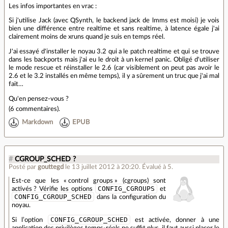
Les infos importantes en vrac :
Si j'utilise Jack (avec QSynth, le backend jack de lmms est moisi) je vois
bien une différence entre realtime et sans realtime, à latence égale j'ai
clairement moins de xruns quand je suis en temps réel.
J'ai essayé d'installer le noyau 3.2 qui a le patch realtime et qui se trouve
dans les backports mais j'ai eu le droit à un kernel panic. Obligé d'utiliser
le mode rescue et réinstaller le 2.6 (car visiblement on peut pas avoir le
2.6 et le 3.2 installés en même temps), il y a sûrement un truc que j'ai mal
fait…
Qu'en pensez-vous ?
(
6 commentaires
).
Markdown
EPUB
#
CGROUP_SCHED ?
Posté par
gouttegd
le 13 juillet 2012 à 20:20
.
Évalué à
5
.
Est-ce que les « control groups » (cgroups) sont
CONFIG_CGROUPS
activés ? Vérifie les options
et
CONFIG_CGROUP_SCHED
dans la configuration du
noyau.
CONFIG_CGROUP_SCHED
Si l’option
est activée, donner à une