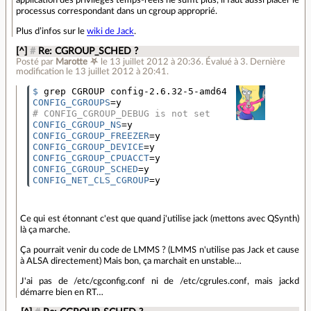
application des privilèges temps-réels ne suffit plus, il faut aussi placer le
processus correspondant dans un cgroup approprié.
Plus d’infos sur le
wiki de Jack
.
[^]
#
Re: CGROUP_SCHED ?
Posté par
Marotte ⛧
le 13 juillet 2012 à 20:36
.
Évalué à
3
.
Dernière
modification le 13 juillet 2012 à 20:41.
$ 
CONFIG_CGROUPS
=
# CONFIG_CGROUP_DEBUG is not set
CONFIG_CGROUP_NS
=
CONFIG_CGROUP_FREEZER
=
CONFIG_CGROUP_DEVICE
=
CONFIG_CGROUP_CPUACCT
=
CONFIG_CGROUP_SCHED
=
CONFIG_NET_CLS_CGROUP
=
Ce qui est étonnant c'est que quand j'utilise jack (mettons avec QSynth)
là ça marche.
Ça pourrait venir du code de LMMS ? (LMMS n'utilise pas Jack et cause
à ALSA directement) Mais bon, ça marchait en unstable…
J'ai pas de /etc/cgconfig.conf ni de /etc/cgrules.conf, mais jackd
démarre bien en RT…