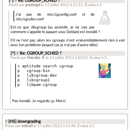
[^]
#
Re: CGROUP_SCHED ?
Posté par
gouttegd
le 13 juillet 2012 à 21:52
.
Évalué à
3
.
J'ai pas de /etc/cgconfig.conf ni de
/etc/cgrules.conf
Est-ce que
libcgroup
(ou assimilé, je ne sais pas
comment s’appelle le paquet sous Debian) est installé ?
S’il ne l’est pas, alors les cgroups n’ont vraisemblablement rien à voir
avec ton problème (auquel cas je n’ai pas d’autre idée).
[^]
#
Re: CGROUP_SCHED ?
Posté par
Marotte ⛧
le 14 juillet 2012 à 02:02
.
Évalué à
3
.
$ 
aptitude search cgroup

p   cgroup-bin                      - Tools to co
p   libcgroup-dev                   - Development
p   libcgroup1                      - A library t
Pas installé. Je regarde ça. Merci.
#
[HS] downgrading
Posté par
zebra3
le 17 juillet 2012 à 15:48
.
Évalué à
2
.