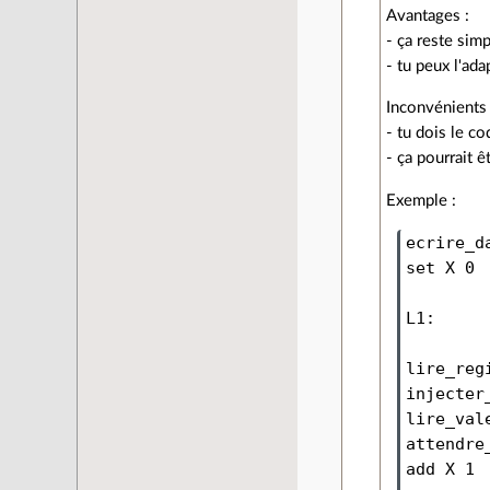
Avantages :
- ça reste sim
- tu peux l'ada
Inconvénients 
- tu dois le c
- ça pourrait ê
Exemple :
ecrire_d
set X 0

L1:

lire_reg
injecter
lire_val
attendre_
add X 1
