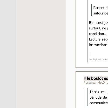
Partant d
autour de
Bin c'est j
surtout, ne 
condition… u
Lecture séqu
instructions
Les logiciels de 
#
le boulot es
Posté par
NeoX
l
J'écris ce
période de 
communicati