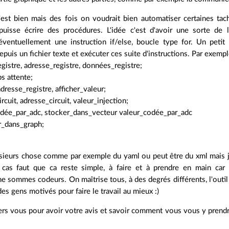
'est bien mais des fois on voudrait bien automatiser certaines ta
puisse écrire des procédures. L'idée c'est d'avoir une sorte de 
 éventuellement une instruction if/else, boucle type for. Un petit 
epuis un fichier texte et exécuter ces suite d'instructions. Par exempl
egistre, adresse_registre, données_registre;
ps attente;
 adresse_registre, afficher_valeur;
ircuit, adresse_circuit, valeur_injection;
codée_par_adc, stocker_dans_vecteur valeur_codée_par_adc
r_dans_graph;
usieurs chose comme par exemple du yaml ou peut être du xml mais je
cas faut que ca reste simple, à faire et à prendre en main car n
ne sommes codeurs. On maîtrise tous, à des degrés différents, l'outi
des gens motivés pour faire le travail au mieux :)
rs vous pour avoir votre avis et savoir comment vous vous y prendri