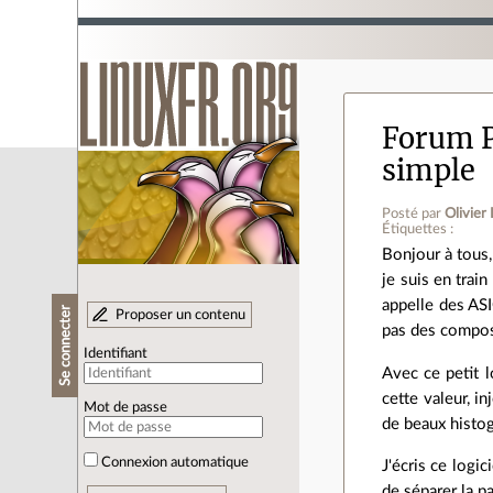
Forum 
simple
Posté par
Olivie
Étiquettes :
Bonjour à tous,
je suis en train
appelle des ASI
Se connecter
Proposer un contenu
pas des composa
Identifiant
Avec ce petit l
cette valeur, in
Mot de passe
de beaux histog
Connexion automatique
J'écris ce logi
de séparer la p