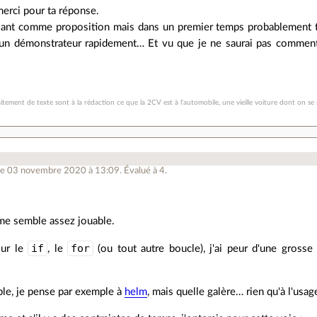
merci pour ta réponse.
sant comme proposition mais dans un premier temps probablement tr
un démonstrateur rapidement… Et vu que je ne saurai pas comment m
traitement de texte sont à la rédaction ce que la 2CV est à l'automobile, une vieille voiture dont on
le 03 novembre 2020 à 13:09
.
Évalué à
4
.
me semble assez jouable.
if
for
our le
, le
(ou tout autre boucle), j'ai peur d'une gross
able, je pense par exemple à
helm
, mais quelle galère… rien qu'à l'usag