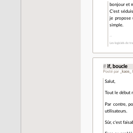
bonjour et 
C'est sédui
je propose 
simple.
Les logiciels de 
#
if, boucle
Posté par
_kaos_
Salut,
Tout le début 
Par contre, p
utilisateurs.
Sûr, c'est fais