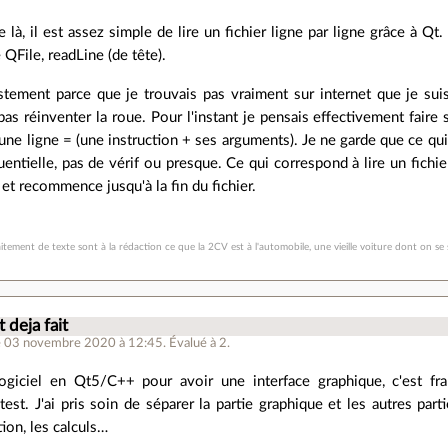
e là, il est assez simple de lire un fichier ligne par ligne grâce à 
 QFile, readLine (de tête).
ustement parce que je trouvais pas vraiment sur internet que je su
pas réinventer la roue. Pour l'instant je pensais effectivement faire
ne ligne = (une instruction + ses arguments). Je ne garde que ce qui est
entielle, pas de vérif ou presque. Ce qui correspond à lire un fichier 
 et recommence jusqu'à la fin du fichier.
traitement de texte sont à la rédaction ce que la 2CV est à l'automobile, une vieille voiture dont on
t deja fait
e 03 novembre 2020 à 12:45
.
Évalué à
2
.
 logiciel en Qt5/C++ pour avoir une interface graphique, c'est f
test. J'ai pris soin de séparer la partie graphique et les autres pa
on, les calculs…