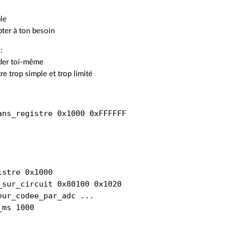
ple
pter à ton besoin
:
oder toi-même
tre trop simple et trop limité
ans_registre 0x1000 0xFFFFFF

istre 0x1000

_sur_circuit 0x80100 0x1020

eur_codee_par_adc ...

ms 1000
