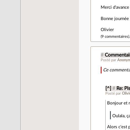
Merci d'avance 
Bonne journée
Olivier
(
9 commentaires
)
#
Commentair
Posté par
Anony
Ce commentai
[^]
#
Re: Pis
Posté par
Oliv
Bonjour et 
Oulala, ç
Alors c'est 