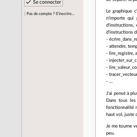
Le graphique c
Pas de compte ? S’inscrire…
n'importe qui 
d'instructions,
d'instructions d
- écrire_dans_r
- attendre, tem
- lire_registre,
- injecter_sur_c
- lire_valeur_
- tracer_vecteu
- …
J'ai pensé à pl
Dans tous les 
fonctionnalité 
haut vol, juste 
Je me tourne ve
peu.