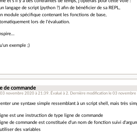
e et s'il y a des contraintes de temps, j'opterais pour cette voie :
 un langage de script (python ?) afin de bénéficier de sa REPL,
n module spécifique contenant les fonctions de base,
utomatiquement lors de l'évaluation.
inspire…
u'un exemple ;)
gne de commande
 03 novembre 2020 à 21:39
.
Évalué à
2
.
Dernière modification le 03 novembre
venter une syntaxe simple ressemblant à un script shell, mais très simp
igne est une instruction de type ligne de commande
ligne de commande est constituée d'un nom de fonction suivi d'argu
utiliser des variables