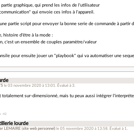
partie graphique, qui prend les infos de l'utilisateur
"communication" qui envoie ces infos à l'appareil.
 une partie script pour envoyer la bonne serie de commande à partir d'
e, histoire d'être à la mode :
son, c'est un ensemble de couples paramètre/valeur
 ansile pour ensuite jouer un "playbook" qui va automatiser une se
ourde
75
le 03 novembre 2020 à 13:01
.
Évalué à
3
.
 totalement sur-dimensionné, mais tu peux aussi intégrer l'interpréte
n -42
tillerie lourde
ier LEMAIRE
(
site web personnel
)
le 05 novembre 2020 à 13:58
.
Évalué à
1
.