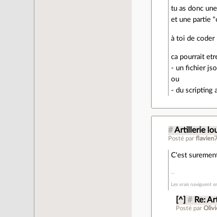
tu as donc une 
et une partie 
à toi de coder
ca pourrait etr
- un fichier j
ou
- du scripting
#
Artillerie l
Posté par
flavien
C'est surement
Les vrais naviguent e
[^]
#
Re: Ar
Posté par
Oliv