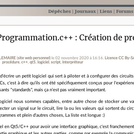
Dépêches
Journaux
Liens
Forums
Programmation.c++
Création de pr
r LEMAIRE
(
site web personnel
)
le 02 novembre 2020 à 16:16
.
Licence CC By‑S
procédure
c++
qt5
logiciel
script
interpréteur
 d'écrire un petit logiciel qui sert à piloter et à configurer des circui
Cs, c'est à dire qu'ils ont été spécifiquement conçus pour l'expérien
nts "standards", mais ça n'est pas vraiment important.
ogiciel nous sommes capables, entre autre chose de stocker une vale
jecter un signal sur le circuit, lire la ou les valeurs qui sortent du cir
rammes et plein d'autres choses, La liste est longue :)
ciel en Qt5/C++ pour avoir une interface graphique, c'est franchement 
artie graphique et les autres parties, comme par exemple la communica