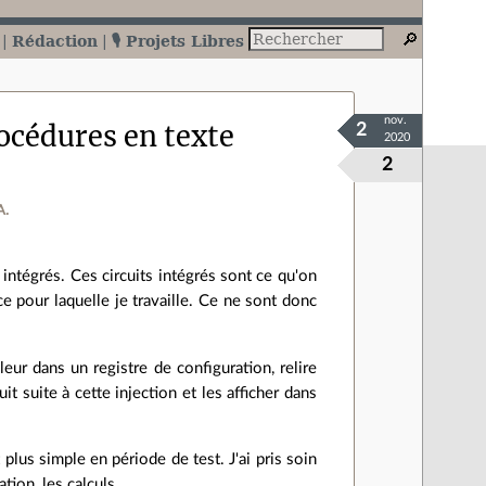
Rédaction
🎙️ Projets Libres
nov.
océdures en texte
2
2020
2
A.
ts intégrés. Ces circuits intégrés sont ce qu'on
ce pour laquelle je travaille. Ce ne sont donc
ur dans un registre de configuration, relire
cuit suite à cette injection et les afficher dans
plus simple en période de test. J'ai pris soin
tion, les calculs…