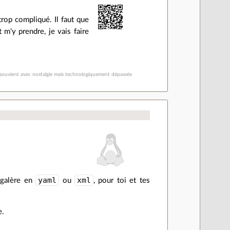
op compliqué. Il faut que
'y prendre, je vais faire
 se souvient avec nostalgie mais technologiquement dépassée
yaml
xml
e galère en
ou
, pour toi et tes
e.