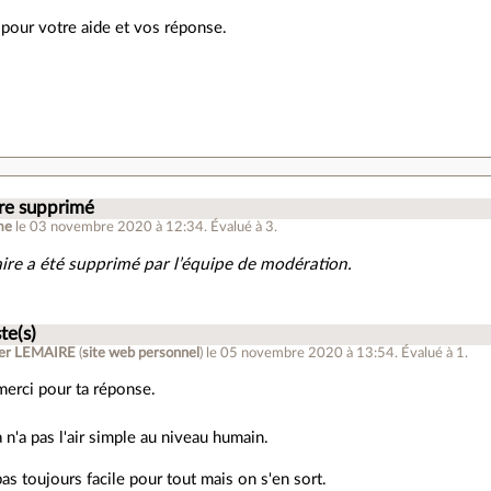
pour votre aide et vos réponse.
.
e supprimé
me
le 03 novembre 2020 à 12:34
.
Évalué à
3
.
re a été supprimé par l’équipe de modération.
te(s)
ier LEMAIRE
(
site web personnel
)
le 05 novembre 2020 à 13:54
.
Évalué à
1
.
merci pour ta réponse.
a n'a pas l'air simple au niveau humain.
pas toujours facile pour tout mais on s'en sort.