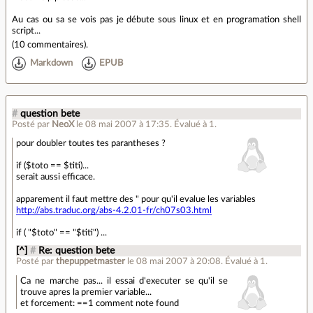
Au cas ou sa se vois pas je débute sous linux et en programation shell
script...
(
10 commentaires
).
Markdown
EPUB
#
question bete
Posté par
NeoX
le 08 mai 2007 à 17:35
.
Évalué à
1
.
pour doubler toutes tes parantheses ?
if ($toto == $titi)...
serait aussi efficace.
apparement il faut mettre des " pour qu'il evalue les variables
http://abs.traduc.org/abs-4.2.01-fr/ch07s03.html
if ( "$toto" == "$titi") ...
[^]
#
Re: question bete
Posté par
thepuppetmaster
le 08 mai 2007 à 20:08
.
Évalué à
1
.
Ca ne marche pas... il essai d'executer se qu'il se
trouve apres la premier variable...
et forcement: ==1 comment note found