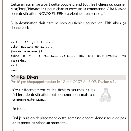
Cette erreur mise a part cette boucle prend tout les fichiers du dossier
/usr/local/Novaxel et pour chacun execute la commande GBAK avec
pour destination NOVAXEL.FBK (ca vient de ton script ça).
Si la destination doit être le nom du fichier source en .FBK alors ça
donne ceci:
while [ $# -gt 1 ]; then
echo "Backing up $1 ...."
$base=`basename $1`
$GBAK -B -V -L $1 $backupdir/${base/.FDB/.FBK} -USER SYSDBA -PAS
masterkey
shift
done
[^]
#
Re: Divers
Posté par
thepuppetmaster
le 13 mai 2007 à 13:09
.
Évalué à
1
.
s'est effectivement ça les fichiers sources et les
fichiers de destination ont le meme non mais pas
la meme extention...
Je test...
Dsl je suis en deplacement cette semaine encore donc risque de pas
de reponce pendant un moment...