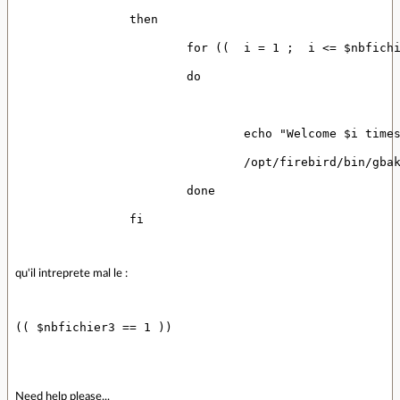
		then
			for ((  i = 1 ;  i <= $nbfic
			do
				echo "Welcome $i time
				/opt/firebird/bin/
			done
		fi
qu'il intreprete mal le :
(( $nbfichier3 == 1 ))
Need help please...