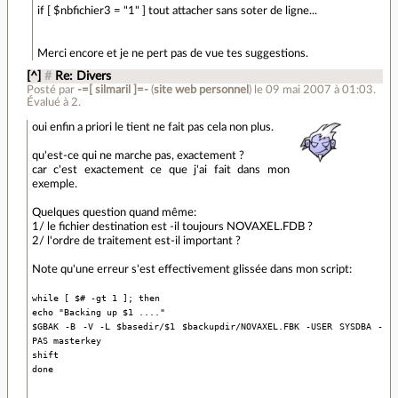
if [ $nbfichier3 = "1" ] tout attacher sans soter de ligne...
Merci encore et je ne pert pas de vue tes suggestions.
[^]
#
Re: Divers
Posté par
-=[ silmaril ]=-
(
site web personnel
)
le 09 mai 2007 à 01:03
.
Évalué à
2
.
oui enfin a priori le tient ne fait pas cela non plus.
qu'est-ce qui ne marche pas, exactement ?
car c'est exactement ce que j'ai fait dans mon
exemple.
Quelques question quand même:
1/ le fichier destination est -il toujours NOVAXEL.FDB ?
2/ l'ordre de traitement est-il important ?
Note qu'une erreur s'est effectivement glissée dans mon script:
while [ $# -gt 1 ]; then
echo "Backing up $1 ...."
$GBAK -B -V -L
$basedir/
$1 $backupdir/NOVAXEL.FBK -USER SYSDBA -
PAS masterkey
shift
done