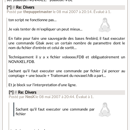
[^]
#
Re: Divers
Posté par
thepuppetmaster
le 08 mai 2007 à 20:14
.
Évalué à
1
.
ton script ne fonctionne pas...
Je vais tenter de m'expliquer un peut mieux...
En faite pour faire une sauvegarde des bases firebird, il faut executer
une commande Gbak avec un certain nombre de paramettre dont le
nom du fichier d'entrée et celui de sortit...
Techniquement il y a x fichier volxxxxx.FDB et obliguatoirement un
NOVAXEL.FDB.
Sachant qu'il faut executer une commande par fichier j'ai pencer au
comptage + une boucle + Traitemant du novaxel.fdb a part...
Et je block sur l'interpretation d'une ligne.
[^]
#
Re: Divers
Posté par
NeoX
le 08 mai 2007 à 20:44
.
Évalué à
1
.
Sachant qu'il faut executer une commande par
fichier