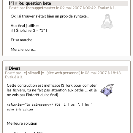
[^]
#
Re: question bete
Posté par
thepuppetmaster
le 09 mai 2007 à 00:49
.
Évalué à
1
.
Ok j'ai trouver s'était bien un prob de syntaxe...
Aux final j'utilise:
if [ $nbfichier3 = "1" ]
Et sa marche
Merci encore...
#
Divers
Posté par
-=[ silmaril ]=-
(
site web personnel
)
le 08 mai 2007 à 18:13
.
Évalué à
3
.
Cette contruction est inefficace (3 fork pour compter
les fichiers, tu ne fait pas attention aux paths ... et je
ne vois pas l'interêt du bc final)
nbfichier=`ls $directory/*.FDB -1 | wc -l | bc `
echo $nbfichier
Meilleure solution
set $directory/*.FDB