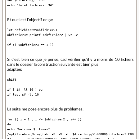
echo "Total fichiers: $#"
Et quel est l'objectif de ça:
let nbfichier2=$nbfichier-1
nbfichier3= printf $nbfichier2 | wc -c
if (( $nbfichier3 == 1 ))
Si c'est bien ce que je pense, cad vérifier qu'il y a moins de 10 fichiers
dans le dossier la construction suivante est bien plus
adaptée:
shift
if [ $# -lt 10 ] ou
if test $# -lt 10
La suite me pose encore plus de problemes.
for (( i = 1 ; i <= $nbfichier2 ; i++ ))
do
echo "Welcome $i times"
/opt/firebird/bin/gbak -B -V -L $directory/Vol0000$nbfichier3.FDB
$directory/DUPLIQUEE/NOVAXEL.FBK -USER SYSDBA -PAS masterkey