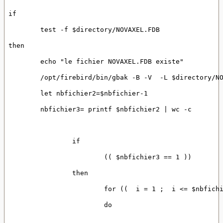
if
	test -f $directory/NOVAXEL.FDB
then
	echo "le fichier NOVAXEL.FDB existe"
	/opt/firebird/bin/gbak -B -V  -L $directory/N
	let nbfichier2=$nbfichier-1
	nbfichier3= printf $nbfichier2 | wc -c
		if
			(( $nbfichier3 == 1 ))
		then
			for ((  i = 1 ;  i <= $nbfic
			do