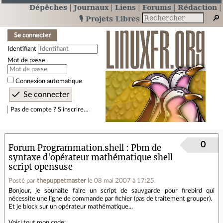
Dépêches
Journaux
Liens
Forums
Rédaction
🎙️ Projets Libres
Se connecter
Identifiant
Mot de passe
Connexion automatique
Pas de compte ? S’inscrire…
0
Forum Programmation.shell
Pbm de
syntaxe d'opérateur mathématique shell
script opensuse
Posté par
thepuppetmaster
le 08 mai 2007 à 17:25
.
Bonjour, je souhaite faire un script de sauvgarde pour firebird qui
nécessite une ligne de commande par fichier (pas de traitement grouper).
Et je block sur un opérateur mathématique...
Voici tout mon code: