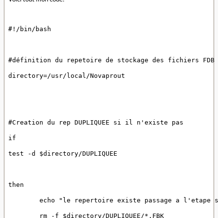
#!/bin/bash
#définition du repetoire de stockage des fichiers FDB
directory=/usr/local/Novaprout
#Creation du rep DUPLIQUEE si il n'existe pas
if
test -d $directory/DUPLIQUEE
then
	echo "le repertoire existe passage a l'etape 
	rm -f $directory/DUPLIQUEE/*.FBK