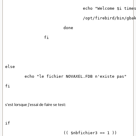
				echo "Welcome $i time
				/opt/firebird/bin/
			done
		fi
else
	echo "le fichier NOVAXEL.FDB n'existe pas"
fi
s'est lorsque j'essai de faire se test:
if
			(( $nbfichier3 == 1 ))