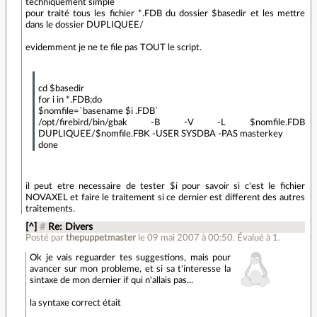
techniquement simple
pour traité tous les fichier *.FDB du dossier $basedir et les mettre
dans le dossier DUPLIQUEE/
evidemment je ne te file pas TOUT le script.
cd $basedir
for i in *.FDB;do
$nomfile=`basename $i .FDB`
/opt/firebird/bin/gbak -B -V -L $nomfile.FDB
DUPLIQUEE/$nomfile.FBK -USER SYSDBA -PAS masterkey
done
il peut etre necessaire de tester $i pour savoir si c'est le fichier
NOVAXEL et faire le traitement si ce dernier est different des autres
traitements.
[^]
#
Re: Divers
Posté par
thepuppetmaster
le 09 mai 2007 à 00:50
.
Évalué à
1
.
Ok je vais reguarder tes suggestions, mais pour
avancer sur mon probleme, et si sa t'interesse la
sintaxe de mon dernier if qui n'allais pas...
la syntaxe correct était