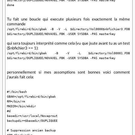
done
Tu fait une boucle qui execute plusieurs fois exactement la même
commande
/opt/firebird/bin/gbak -B -V -L $directory/Vol0000$nbfichier3.FDB
$directory/DUPLIQUEE/NOVAXEL.FBK -USER SYSDBA -PAS masterkey
qui sera toujours interprété comme cela (vu que jsute avant tu as un test
($nbfichier3 == 1):
/opt/firebird/bin/gbak -B -V -L $directory/Vol00001.FDB
$directory/DUPLIQUEE/NOVAXEL.FBK -USER SYSDBA -PAS masterkey
personnellement si mes assomptions sont bonnes voici comment
j'aurais fait cela:
#!/bin/bash
GBAK=/opt/firebird/bin/gbak
RM=/bin/rm
MKDIR=/bin/mkdir
#d
basedir=/usr/local/Novaprout
backupdir=$basedir/DUPLIQUEE
# Suppression ancien backup
$RM $backupdir