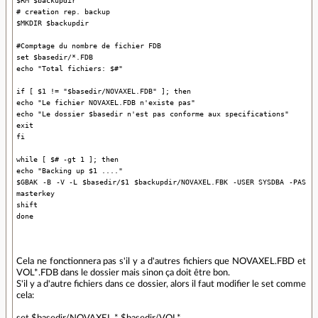
# creation rep. backup
$MKDIR $backupdir
#Comptage du nombre de fichier FDB
set $basedir/*.FDB
echo "Total fichiers: $#"
if [ $1 != "$basedir/NOVAXEL.FDB" ]; then
echo "Le fichier NOVAXEL.FDB n'existe pas"
echo "Le dossier $basedir n'est pas conforme aux specifications"
exit
fi
while [ $# -gt 1 ]; then
echo "Backing up $1 ...."
$GBAK -B -V -L $basedir/$1 $backupdir/NOVAXEL.FBK -USER SYSDBA -PAS
masterkey
shift
done
Cela ne fonctionnera pas s'il y a d'autres fichiers que NOVAXEL.FBD et
VOL*.FDB dans le dossier mais sinon ça doit être bon.
S'il y a d'autre fichiers dans ce dossier, alors il faut modifier le set comme
cela:
set $basedir/NOVAXEL.* $basedir/VOL*