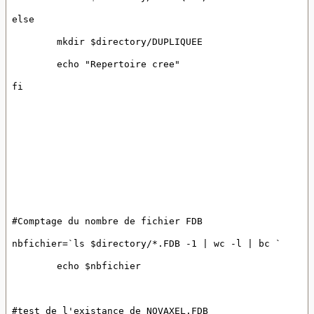
else
	mkdir $directory/DUPLIQUEE
	echo "Repertoire cree"
fi
#Comptage du nombre de fichier FDB
nbfichier=`ls $directory/*.FDB -1 | wc -l | bc `
	echo $nbfichier
#test de l'existance de NOVAXEL.FDB