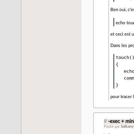
Ben oui, c'es
echo tou
et ceci est 
Dans les pr
touch()
{

   echo
   comm
pour tracer 
#
-exec + mini
Posté par
balkany