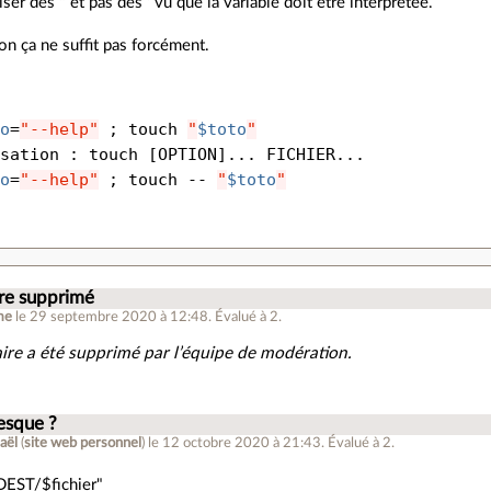
iliser des " et pas des ' vu que la variable doit être interprétée.
on ça ne suffit pas forcément.
:
to
=
"--help"
;
 touch 
"
$toto
"
isation : touch 
[
OPTION
]
... FICHIER...

to
=
"--help"
;
 touch -- 
"
$toto
"
e supprimé
me
le 29 septembre 2020 à 12:48
.
Évalué à
2
.
re a été supprimé par l’équipe de modération.
esque ?
aël
(
site web personnel
)
le 12 octobre 2020 à 21:43
.
Évalué à
2
.
DEST/$fichier"