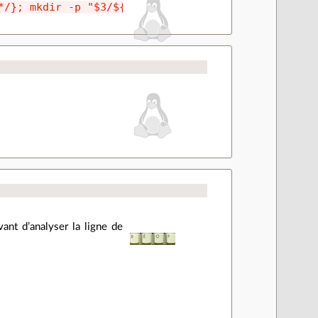
*/}; mkdir -p "$3/${rep#$2}" && >"$3/${rep#$2}/$fi
vant d’analyser la ligne de