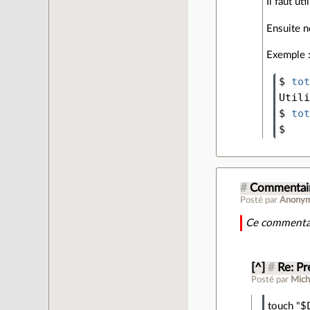
Il faut ut
Ensuite n
Exemple 
$ 
to
Util
$ 
to
$
#
Commentair
Posté par
Anony
Ce commentai
[^]
#
Re: Pr
Posté par
Mich
touch "$