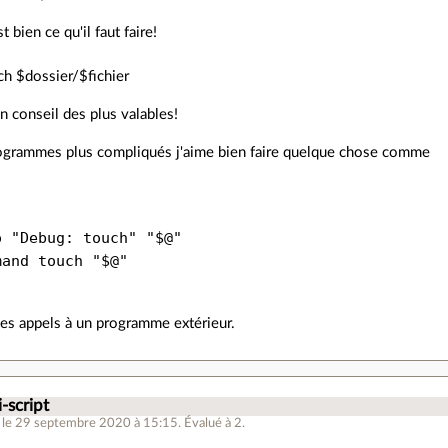
t bien ce qu'il faut faire!
ch $dossier/$fichier
un conseil des plus valables!
ogrammes plus compliqués j'aime bien faire quelque chose comme


 "Debug: touch" "$@"

and touch "$@"

les appels à un programme extérieur.
-script
le 29 septembre 2020 à 15:15
.
Évalué à
2
.