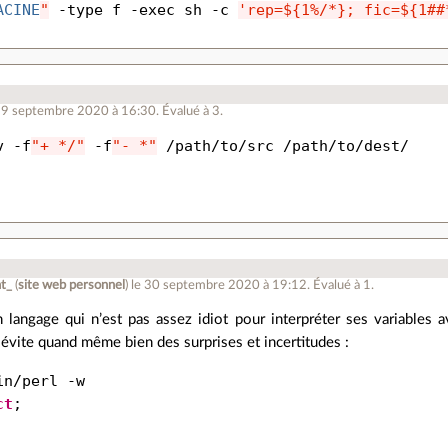
ACINE
"
 -type f -exec sh -c 
'rep=${1%/*}; fic=${1##
29 septembre 2020 à 16:30
.
Évalué à
3
.
v -f
"+ */"
 -f
"- *"
 /path/to/src /path/to/dest/
t_
(
site web personnel
)
le 30 septembre 2020 à 19:12
.
Évalué à
1
.
 langage qui n’est pas assez idiot pour interpréter ses variables a
vite quand même bien des surprises et incertitudes :
in/perl -w
ct
;