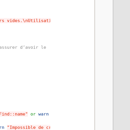
rs vides.\nUtilisation : $0 repertoire_source repe
assurer d’avoir le
Find::name"
or
warn
"Impossible de créer le répert
rn
"Impossible de créer le fichier $dst/$File::Fin