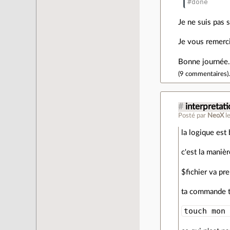
#done
Je ne suis pas 
Je vous remerci
Bonne journée
(
9 commentaires
)
#
interpretati
Posté par
NeoX
l
la logique est
c'est la manièr
$fichier va pre
ta commande t
touch mon