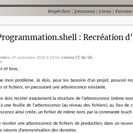
Dépêches
Journaux
Liens
Forums
Programmation.shell
Recréation d
u
cran
le 29 septembre 2020 à 10:54
.
Licence CC By‑SA.
ne
s et tous,
ue mon problème. Je dois, pour les besoins d'un projet, pouvoir re
s et fichiers, en parcourant une arborescence existante.
je dois recréer exactement la structure de l'arborescence (même nom 
 à une feuille de l'arborescence (au niveau des fichiers), au lieu de co
escence ainsi créée, un fichier de même nom, par la commande touch
de recréer une arborescence de fichiers de production, dans un nouvea
 raisons d'anonymisation des données.