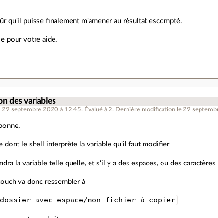
sûr qu'il puisse finalement m'amener au résultat escompté.
e pour votre aide.
.
.
on des variables
e 29 septembre 2020 à 12:45
.
Évalué à
2
.
Dernière modification le 29 septemb
 bonne,
e dont le shell interprète la variable qu'il faut modifier
ndra la variable telle quelle, et s'il y a des espaces, ou des caractères 
ouch va donc ressembler à
 dossier avec espace/mon fichier à copier