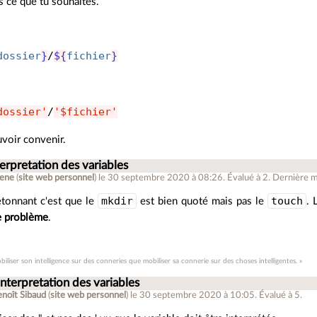
as ce que tu souhaites.
dossier
}
/
${
fichier
}
dossier'
/
'$fichier'
uvoir convenir.
terpretation des variables
ene
(
site web personnel
)
le 30 septembre 2020 à 08:26
.
Évalué à
2
.
Dernière m
mkdir
touch
étonnant c'est que le
est bien quoté mais pas le
. 
de problème
.
biliser son intelligence sur des conneries que mobiliser sa connerie sur des choses intelligentes. »
interpretation des variables
enoît Sibaud
(
site web personnel
)
le 30 septembre 2020 à 10:05
.
Évalué à
5
.