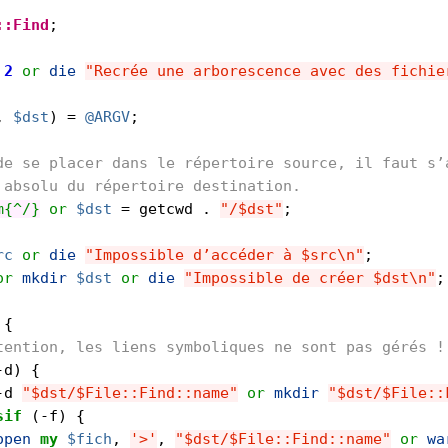
::Find
;
2
or
die
"Recrée une arborescence avec des fichie
,
$dst
)
=
@ARGV
;
de se placer dans le répertoire source, il faut s’
 absolu du répertoire destination.
m{^/}
or
$dst
=
getcwd
.
"/$dst"
;
rc
or
die
"Impossible d’accéder à $src\n"
;
or
mkdir
$dst
or
die
"Impossible de créer $dst\n"
;
{
tention, les liens symboliques ne sont pas gérés !
-
d
)
{
-
d
"$dst/$File::Find::name"
or
mkdir
"$dst/$File::
sif
(
-
f
)
{
open
my
$fich
,
'>'
,
"$dst/$File::Find::name"
or
wa