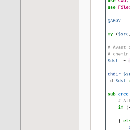
use
Cwd
;
use
File
@ARGV
==
my
(
$src
# Avant 
# chemin
$dst
=~
chdir
$s
-
d
$dst
sub
cree
# At
if
(
}
el