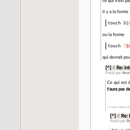
ce qui n'est p
il y a la forme
touch 
${
ou la forme
touch 
'$
qui devrait po
[^]
#
Re: in
Posté par
deuz
Ce qui est 
t'aura pas 
« Il vaut mieux mo
[^]
#
Re: 
Posté par
B