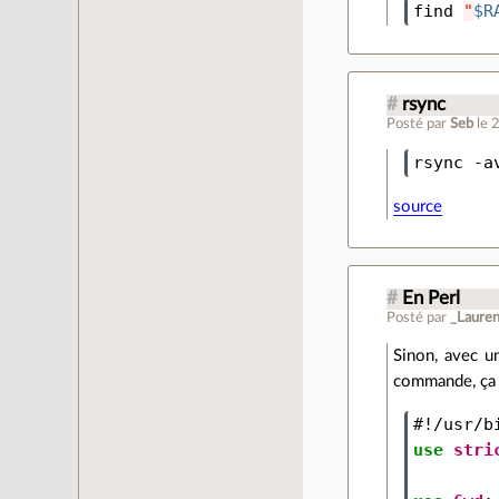
find 
"
$R
#
rsync
Posté par
Seb
le 
rsync -a
source
#
En Perl
Posté par
_Lauren
Sinon, avec un
commande, ça é
#!/usr/b
use
stri