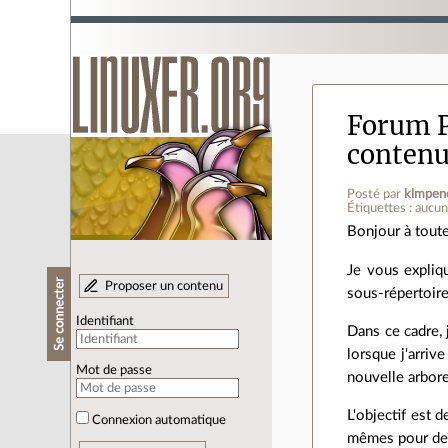
Forum 
conten
Posté par
klmpen
Étiquettes : aucu
Bonjour à toute
Je vous expliq
Se connecter
Proposer un contenu
sous-répertoire
Identifiant
Dans ce cadre, 
lorsque j'arrive
Mot de passe
nouvelle arbor
L'objectif est 
Connexion automatique
mêmes pour des