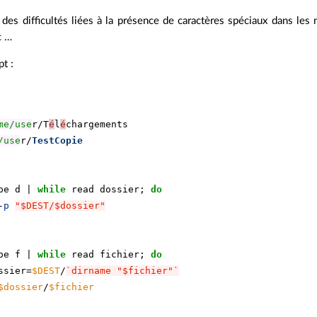
des difficultés liées à la présence de caractères spéciaux dans les
c …
pt :
me/use
r
/
T
é
l
é
chargements
/use
r
/
TestCopie
pe
d
|
while
read
dossier
;
do
-
p
"$DEST/$dossier"
pe
f
|
while
read
fichier
;
do
ssier
=
$DEST
/
`dirname "$fichier"`
$dossier
/
$fichier