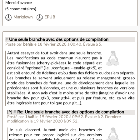
Merci d'avance
(
5 commentaires
).
Markdown
EPUB
#
Une seule branche avec des options de compilation
Posté par
benja
le 18 février 2020 à 00:40
.
Évalué à
5
.
Autant essayer de tout avoir dans une seule branche.
Les modifications au code commun n'auront pas à
être fusionnées (cherry-pickées), le code séparé est
considéré "optionel" (i.e. ./configure --enable-gtk5), et
est soit entouré de #defines et/ou dans des fichiers ou dossiers séparés.
Les branches te servent uniquement au release management: grosso
modo des branches de feature, une de dévelopement dans laquelle les
précédentes sont fusionnées, et une ou plusieurs branches de versions
stabilisées. À mon avis c'est le moins prise de tête (imagine d'avoir une
branche dev pour gtk3, pour gtk4, et puis par feature, etc. ça va vite
être ingérable tant pour toi que pour git…).
[^]
#
Re: Une seule branche avec des options de compilation
Posté par
16aR
le 19 février 2020 à 09:52
.
Évalué à
2
.
Dernière
modification le 19 février 2020 à 09:52.
Je suis d’accord. Autant, avoir des branches de
release pour ton propre logiciel sur des versions
maintenues en parallèle fait sens : v19 et v13 par