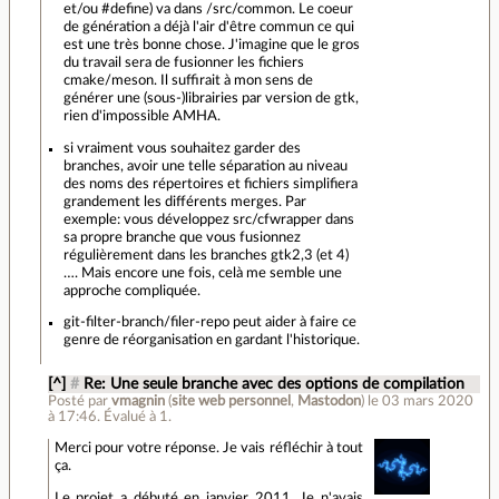
et/ou #define) va dans /src/common. Le coeur
de génération a déjà l'air d'être commun ce qui
est une très bonne chose. J'imagine que le gros
du travail sera de fusionner les fichiers
cmake/meson. Il suffirait à mon sens de
générer une (sous-)librairies par version de gtk,
rien d'impossible AMHA.
si vraiment vous souhaitez garder des
branches, avoir une telle séparation au niveau
des noms des répertoires et fichiers simplifiera
grandement les différents merges. Par
exemple: vous développez src/cfwrapper dans
sa propre branche que vous fusionnez
régulièrement dans les branches gtk2,3 (et 4)
…. Mais encore une fois, celà me semble une
approche compliquée.
git-filter-branch/filer-repo peut aider à faire ce
genre de réorganisation en gardant l'historique.
[^]
#
Re: Une seule branche avec des options de compilation
Posté par
vmagnin
(
site web personnel
,
Mastodon
)
le 03 mars 2020
à 17:46
.
Évalué à
1
.
Merci pour votre réponse. Je vais réfléchir à tout
ça.
Le projet a débuté en janvier 2011. Je n'avais