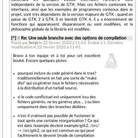
indépendants de la version de GTK. Mais ces fichiers contenant les
interfaces, ainsi que les exemples de programmes contenus dans le
projet, sont très dépendants de la version majeure de GTK : quand on
passe de GTK 2 à GTK 3 et bientôt GTK 4, il y a énormément de
fonctions qui apparaissent, disparaissent ou sont modifiées, et la
philosophie globale de la librairie est modifiée.
[^]
#
Re: Une seule branche avec des options de compilation
Posté par
benja
le 22 février 2020 à 11:43
.
Évalué à
1
.
Dernière
modification le 22 février 2020 à 11:45.
Bravo à ton équipe et à toi pour cet excellent
boulot. Encore quelques pistes:
pourquoi inclure du code généré dans le tree?
traditionnellement on fait une sorte de "make
dist" qui va générer tous le fichiers nécessaires
à la distribution d'un tarball source.
si le code conflictuel est uniquement issu des
fichiers générés, ne les générez plus… :) ou bien
uniquement dans des branches dédiées.
n'est-il vraiment pas possible de fusionner le
tout après une certaine réorganisation ? Ce qui
est dans /example devient example/gtk2, /src/
-> /src/gtk2, ce qui est commun ou qui peut
facilmenent le devenir (mode de compilation