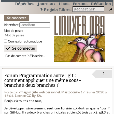
Dépêches
Journaux
Liens
Forums
Rédaction
🎙️ Projets Libres
Se connecter
Identifiant
Mot de passe
Connexion automatique
Pas de compte ? S’inscrire…
1
Forum Programmation.autre
git :
comment appliquer une même sous-
branche à deux branches ?
Posté par
vmagnin
(
site web personnel
,
Mastodon
)
le 17 février 2020 à
15:04
.
Licence CC By‑SA.
Bonjour à toutes et à tous,
Je développe, généralement seul, une librairie gtk-fortran que je "push"
sur GitHub. Il y a deux branches principales et bientôt trois : gtk2, gtk3 et