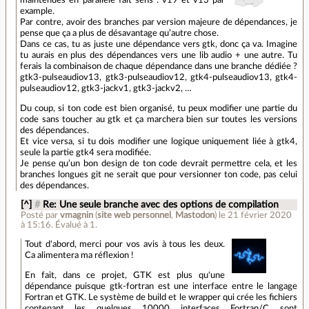
example.
Par contre, avoir des branches par version majeure de dépendances, je
pense que ça a plus de désavantage qu’autre chose.
Dans ce cas, tu as juste une dépendance vers gtk, donc ça va. Imagine
tu aurais en plus des dépendances vers une lib audio + une autre. Tu
ferais la combinaison de chaque dépendance dans une branche dédiée ?
gtk3-pulseaudiov13, gtk3-pulseaudiov12, gtk4-pulseaudiov13, gtk4-
pulseaudiov12, gtk3-jackv1, gtk3-jackv2, …
Du coup, si ton code est bien organisé, tu peux modifier une partie du
code sans toucher au gtk et ça marchera bien sur toutes les versions
des dépendances.
Et vice versa, si tu dois modifier une logique uniquement liée à gtk4,
seule la partie gtk4 sera modifiée.
Je pense qu’un bon design de ton code devrait permettre cela, et les
branches longues git ne serait que pour versionner ton code, pas celui
des dépendances.
[^]
#
Re: Une seule branche avec des options de compilation
Posté par
vmagnin
(
site web personnel
,
Mastodon
)
le 21 février 2020
à 15:16
.
Évalué à
1
.
Tout d'abord, merci pour vos avis à tous les deux.
Ca alimentera ma réflexion !
En fait, dans ce projet, GTK est plus qu'une
dépendance puisque gtk-fortran est une interface entre le langage
Fortran et GTK. Le système de build et le wrapper qui crée les fichiers
contenant les quelques 10000 interfaces Fortran/C sont