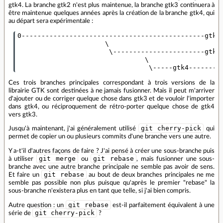
gtk4. La branche gtk2 n'est plus maintenue, la branche gtk3 continuera à
être maintenue quelques années après la création de la branche gtk4, qui
au départ sera expérimentale :
0----------------------------------------------gtk2-
                      \

                       \-----------------------gtk3-
                                \

Ces trois branches principales correspondant à trois versions de la
librairie GTK sont destinées à ne jamais fusionner. Mais il peut m'arriver
d'ajouter ou de corriger quelque chose dans gtk3 et de vouloir l'importer
dans gtk4, ou réciproquement de rétro-porter quelque chose de gtk4
vers gtk3.
git cherry-pick
Jusqu'à maintenant, j'ai généralement utilisé
qui
permet de copier un ou plusieurs commits d'une branche vers une autre.
Y a-t'il d'autres façons de faire ? J'ai pensé à créer une sous-branche puis
git merge
git rebase
à utiliser
ou
, mais fusionner une sous-
branche avec une autre branche principale ne semble pas avoir de sens.
git rebase
Et faire un
au bout de deux branches principales ne me
semble pas possible non plus puisque qu'après le premier "rebase" la
sous-branche n'existera plus en tant que telle, si j'ai bien compris.
git rebase
Autre question : un
est-il parfaitement équivalent à une
git cherry-pick
série de
?