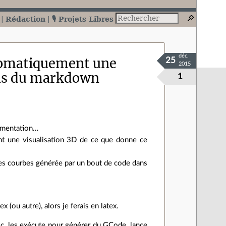
Rédaction
🎙️ Projets Libres
déc.
tomatiquement une
25
2015
ans du markdown
1
cumentation…
ent une visualisation 3D de ce que donne ce
des courbes générée par un bout de code dans
 (ou autre), alors je ferais en latex.
oc, les exécute pour générer du GCode, lance