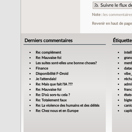
Suivre le flux
Note :
les commentaires 
Revenir en haut de pag
Derniers commentaires
Étiquette
Re: complément
intel
Re: Mauvaise foi
gran
Les suites sont-elles une bonne choses?
merdi
Finance
data
Disponibilité F-Droid
vibe
Je l'attendais!
réch
Re: Mais que fait l'IA ???
admin
Re: Mauvaise foi
fran
Re: D'où sors-tu cela ?
états
Re: Totalement faux
bigt
Re: La violence des humains et des déités
cani
Re: Chez nous et en Europe
capit