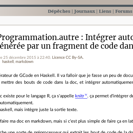
Dépêches
Journaux
Liens
Forums
Programmation.autre
Intégrer au
énérée par un fragment de code d
le 25 décembre 2015 à 22:40
.
Licence CC By‑SA.
haskell
markdown
rateur de GCode en Haskell. Il va falloir que je fasse un peu de do
s mettre des bouts de code dans la doc, et intégrer automatiquem
c existe pour le langage R, ça s'appelle
knitr
. ça permet d'intégrer 
automatiquement.
askell, mais intègre juste la sortie texte.
faire ma doc en markdown, mais si c'est plus simple de faire ça en latex
che une sorte de préprocesseur qui extrait les bout de code de la d