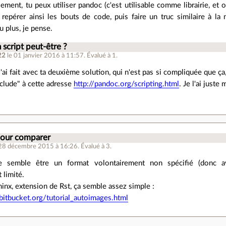
ement, tu peux utiliser pandoc (c'est utilisable comme librairie, et
repérer ainsi les bouts de code, puis faire un truc similaire à l
u plus, je pense.
 script peut-être ?
22
le 01 janvier 2016 à 11:57
.
Évalué à
1
.
'ai fait avec ta deuxième solution, qui n'est pas si compliquée que ça
nclude" à cette adresse
http://pandoc.org/scripting.html
. Je l'ai juste
pour comparer
 28 décembre 2015 à 16:26
.
Évalué à
3
.
semble être un format volontairement non spécifié (donc a
 limité.
inx, extension de Rst, ça semble assez simple :
.bitbucket.org/tutorial_autoimages.html