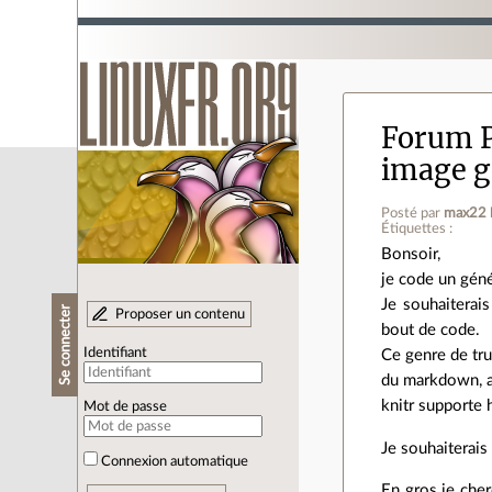
Forum 
image g
Posté par
max22
Étiquettes :
Bonsoir,
je code un géné
Je souhaiterai
Se connecter
Proposer un contenu
bout de code.
Identifiant
Ce genre de tru
du markdown, 
knitr supporte h
Mot de passe
Je souhaiterais 
Connexion automatique
En gros je cher