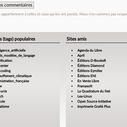
 des commentaires
appartiennent à celles et ceux qui les ont postés. Nous n’en sommes pas respo
e
s (tags) populaires
Sites amis
ligence_artificielle
Agenda du Libre
ds_modèles_de_langage
April
fication
Éditions D-BookeR
center
Éditions Diamond
_coding
Éditions Eyrolles
auffement_climatique
Éditions ENI
istration_française
En Vente Libre
ce
Framasoft
-unis
La Quadrature du Net
ech
Lea-Linux
cule
Open Source Initiative
alisme
Imprimerie Grafik Plus