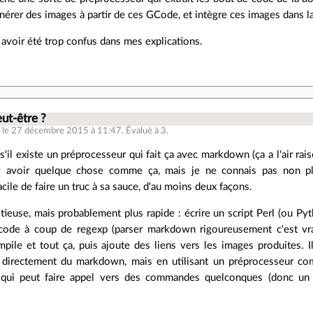
nérer des images à partir de ces GCode, et intègre ces images dans 
 avoir été trop confus dans mes explications.
.
eut-être ?
o
le 27 décembre 2015 à 11:47
.
Évalué à
3
.
 s'il existe un préprocesseur qui fait ça avec markdown (ça a l'air ra
 y avoir quelque chose comme ça, mais je ne connais pas non plus
acile de faire un truc à sa sauce, d'au moins deux façons.
ieuse, mais probablement plus rapide : écrire un script Perl (ou Pyth
code à coup de regexp (parser markdown rigoureusement c'est vraim
ompile et tout ça, puis ajoute des liens vers les images produites. Il
s directement du markdown, mais en utilisant un préprocesseur com
 qui peut faire appel vers des commandes quelconques (donc un p