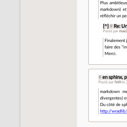
Plus ambitieus
markdown) et 
réfléchir un pe
[^]
#
Re: Un
Posté par
max
Finalement j
faire des "i
Merci.
#
en sphinx, 
Posté par
feth
le
markdown me 
divergentes) et
Du côté de sph
http://wradlib