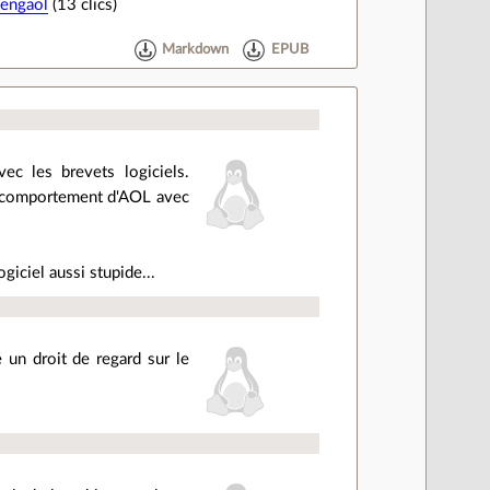
Pengaol
(13 clics)
Markdown
EPUB
c les brevets logiciels.
ur comportement d'AOL avec
ogiciel aussi stupide...
 un droit de regard sur le