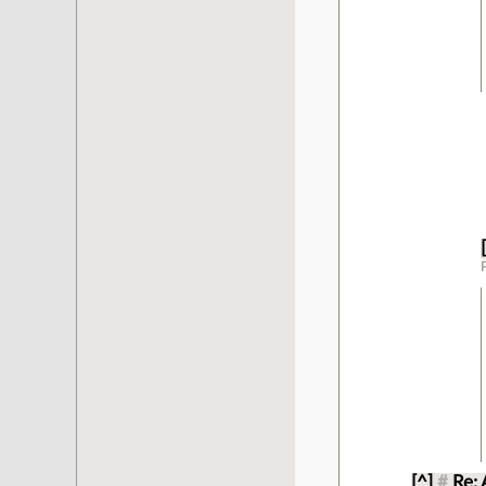
[^]
#
Re: 