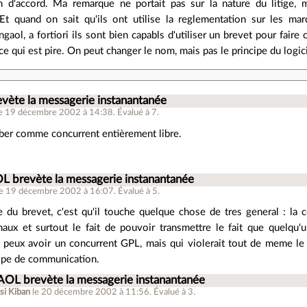
 d'accord. Ma remarque ne portait pas sur la nature du litige, m
 Et quand on sait qu'ils ont utilise la reglementation sur les ma
aol, a fortiori ils sont bien capabls d'utiliser un brevet pour faire 
ce qui est pire. On peut changer le nom, mais pas le principe du logi
vète la messagerie instanantanée
le 19 décembre 2002 à 14:38
.
Évalué à
7
.
abber comme concurrent entièrement libre.
L brevète la messagerie instanantanée
le 19 décembre 2002 à 16:07
.
Évalué à
5
.
 du brevet, c'est qu'il touche quelque chose de tres general : la
naux et surtout le fait de pouvoir transmettre le fait que quelqu'
 peux avoir un concurrent GPL, mais qui violerait tout de meme le 
ipe de communication.
AOL brevète la messagerie instanantanée
si Kiban
le 20 décembre 2002 à 11:56
.
Évalué à
3
.