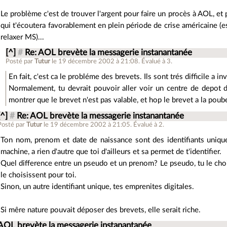
Le problème c'est de trouver l'argent pour faire un procès à AOL, et 
qui t'écoutera favorablement en plein période de crise américaine (e
relaxer MS)...
[^]
#
Re: AOL brevète la messagerie instanantanée
Posté par
Tutur
le 19 décembre 2002 à 21:08
.
Évalué à
3
.
En fait, c'est ca le probléme des brevets. Ils sont trés difficile a inv
Normalement, tu devrait pouvoir aller voir un centre de depot d
montrer que le brevet n'est pas valable, et hop le brevet a la poube
[^]
#
Re: AOL brevète la messagerie instanantanée
Posté par
Tutur
le 19 décembre 2002 à 21:05
.
Évalué à
2
.
Ton nom, prenom et date de naissance sont des identifiants uniqu
machine, a rien d'autre que toi d'ailleurs et sa permet de t'identifier.
Quel difference entre un pseudo et un prenom? Le pseudo, tu le choi
le choisissent pour toi.
Sinon, un autre identifiant unique, tes emprenites digitales.
Si mêre nature pouvait déposer des brevets, elle serait riche.
AOL brevète la messagerie instanantanée