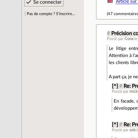
Article su
Pas de compte ? S’inscrire…
(
47 commentaire
#
Précision 
Posté par
Coox
l
Le litige en
Attention à l'
les clients libr
A part ça, je n
[^]
#
Re: P
Posté par
mick
En facade, 
développeme
[^]
#
Re: P
Posté par
zeb