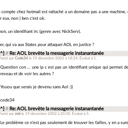
 compte chez hotmail est rattaché a un domaine pas a une machine, e
r eux, non ) ben c'est ok.
non, un identifiant irc (genre avec NickServ).
ler, qui va aux States pour attaquer AOL en justice ?
[^]
#
Re: AOL brevète la messagerie instanantanée
Posté par
Code34
le 19 décembre 2002 à 18:24
.
Évalué à
1
.
Question con ... une ip c est pas un identifiant unique qui permet 
reseau et de voir les autres ?
Youou que serais je devenu sans Aol :))
code34
[^]
#
Re: AOL brevète la messagerie instanantanée
Posté par
zeb
le 19 décembre 2002 à 20:30
.
Évalué à
3
.
Le problème ce n'est pas seulement de trouver les failles, y en a su