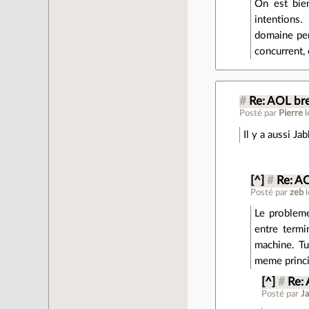
On est bien
intentions.
domaine peng
concurrent, 
#
Re: AOL bre
Posté par
Pierre
Il y a aussi J
[^]
#
Re: AO
Posté par
zeb
Le probleme
entre termi
machine. Tu
meme princ
[^]
#
Re: 
Posté par
Ja