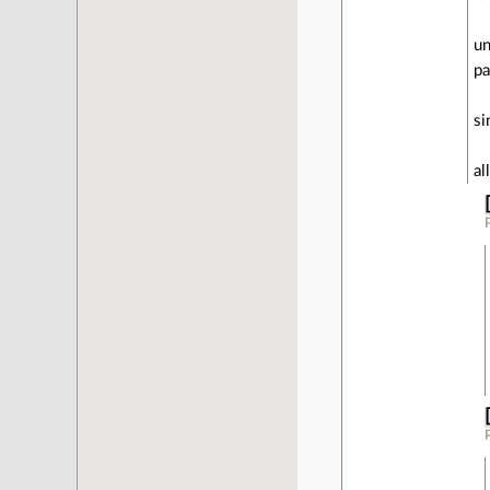
un
pa
si
al