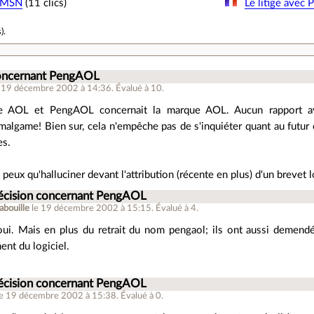
r MSN
(11 clics)
Le litige avec 
s
).
concernant PengAOL
e 19 décembre 2002 à 14:36
.
Évalué à
10
.
tre AOL et PengAOL concernait la
marque
AOL. Aucun rapport ave
amalgame! Bien sur, cela n'empêche pas de s'inquiéter quant au fut
es.
e peux qu'halluciner devant l'attribution (récente en plus) d'un brevet l
récision concernant PengAOL
abouille
le 19 décembre 2002 à 15:15
.
Évalué à
4
.
oui. Mais en plus du retrait du nom pengaol; ils ont aussi demendé
nt du logiciel.
récision concernant PengAOL
le 19 décembre 2002 à 15:38
.
Évalué à
0
.