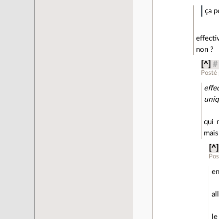
ça p
effecti
non ?
[^]
#
Posté
effe
uniq
qui 
mais
[^]
Pos
en
al
le