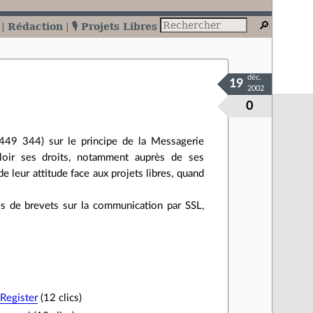
Rédaction
🎙️ Projets Libres
déc.
19
2002
0
449 344) sur le principe de la Messagerie
valoir ses droits, notamment auprès de ses
e leur attitude face aux projets libres, quand
s de brevets sur la communication par SSL,
 Register
(12 clics)