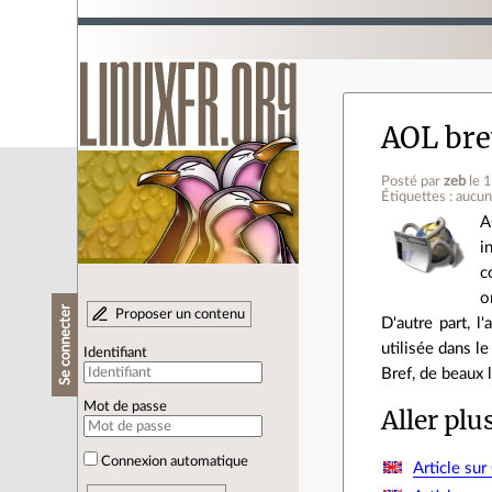
AOL bre
Posté par
zeb
le 
Étiquettes : aucu
A
i
c
o
Se connecter
Proposer un contenu
D'autre part, 
utilisée dans l
Identifiant
Bref, de beaux 
Mot de passe
Aller plu
Connexion automatique
Article su