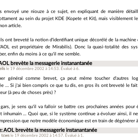
ais envoyé une niouze à ce sujet, en expliquant de manière détail
nottament au sein du projet KDE (Kopete et Kit), mais visiblement 
mon article.
ls ont breveté la notion d'identifiant unique décorélé de la machine 
'AOL est propriétaire de Mirabilis). Donc la quasi-totalité des sy
er, enfin du moins à ce qu'il me semble.
AOL brevète la messagerie instanantanée
lis
le 19 décembre 2002 à 14:53
.
Évalué à
6
.
per général comme brevet, ça peut même toucher d'autres log
e ... Si j'ai bien compris ce que tu dis, en gros ils ont breveté le fai
ateur (à peu de choses près) ?
s gars, je sens qu'il va falloir se battre ces prochaines années po
t inhumain ... Quoi que, si le système continue a évoluer ainsi, il 
i l'impression que notre modèle économique est en train de dégénérer 
e: AOL brevète la messagerie instanantanée
r
tcws
le 19 décembre 2002 à 14:57
.
Évalué à
1
.