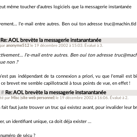
eut même toucher d'autres logiciels que la messagerie instantanée
vement... l'e-mail entre autres. Ben oui ton adresse truc@machin.tld 
Re: AOL brevète la messagerie instanantanée
 par
anonyme512
le 19 décembre 2002 à 15:03
.
Évalué à
3
.
ctivement... l'e-mail entre autres. Ben oui ton adresse truc@machi
ue non ?
n'est pas indépendant de ta connexion a priori, vu que l'email est b
 ce brevet me semble capillotracté à tous points de vue, en effet !
#
Re: AOL brevète la messagerie instanantanée
té par
Misc
(
site web personnel
)
le 19 décembre 2002 à 16:06
.
Évalué à
2
.
 fait faut juste trouver un truc qui existez avant, pour invalider leur b
ler, un identifiant unique, ca doit déja exister ...
 numéro de sécu ?