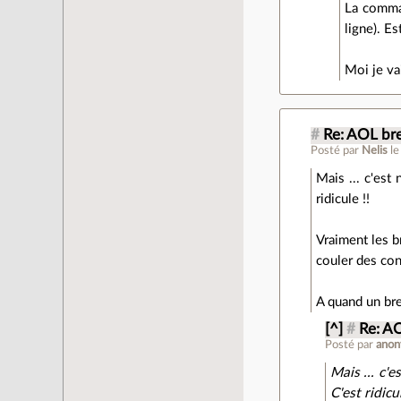
La comman
ligne). E
Moi je vai
#
Re: AOL bre
Posté par
Nelis
l
Mais ... c'est
ridicule !!
Vraiment les b
couler des conc
A quand un bre
[^]
#
Re: AO
Posté par
ano
Mais ... c'
C'est ridicul