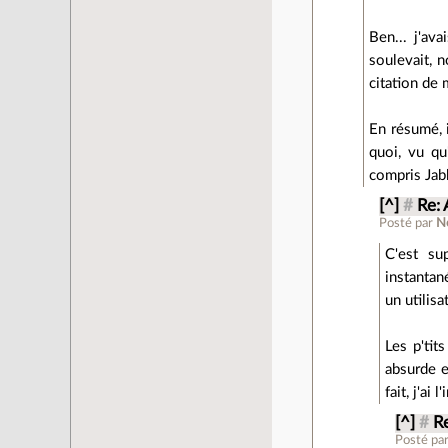
Ben... j'av
soulevait, 
citation de 
En résumé, i
quoi, vu qu
compris Jabb
[^]
#
Re: 
Posté par
Ne
C'est su
instantané
un utilis
Les p'tit
absurde e
fait, j'a
[^]
#
R
Posté pa