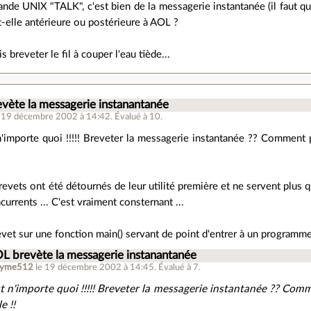
de UNIX "TALK", c'est bien de la messagerie instantanée (il faut qu
st-elle antérieure ou postérieure à AOL ?
s breveter le fil à couper l'eau tiède...
vète la messagerie instanantanée
e 19 décembre 2002 à 14:42
.
Évalué à
10
.
 n'importe quoi !!!!! Breveter la messagerie instantanée ?? Comment 
revets ont été détournés de leur utilité première et ne servent plu
urrents ... C'est vraiment consternant ...
vet sur une fonction main() servant de point d'entrer à un programm
L brevète la messagerie instanantanée
nyme512
le 19 décembre 2002 à 14:45
.
Évalué à
7
.
est n'importe quoi !!!!! Breveter la messagerie instantanée ?? Com
e !!