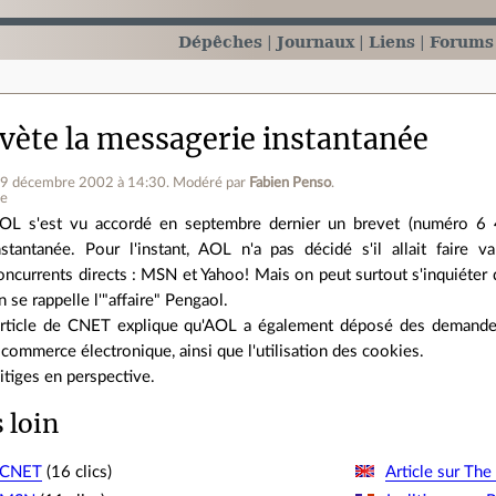
Dépêches
Journaux
Liens
Forums
vète la messagerie instantanée
19 décembre 2002 à 14:30
.
Modéré par
Fabien Penso
.
ne
OL s'est vu accordé en septembre dernier un brevet (numéro 6 
nstantanée. Pour l'instant, AOL n'a pas décidé s'il allait faire 
oncurrents directs : MSN et Yahoo! Mais on peut surtout s'inquiéter d
n se rappelle l'"affaire" Pengaol.
l'article de CNET explique qu'AOL a également déposé des demande
e commerce électronique, ainsi que l'utilisation des cookies.
litiges en perspective.
s loin
r CNET
(16 clics)
Article sur The