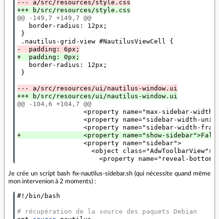
--- a/src/resources/style.css
+++ b/src/resources/style.css
@@ -149,7 +149,7 @@
   border-radius: 12px;

 }

-  padding: 6px;
+  padding: 0px;
   border-radius: 12px;

 }

--- a/src/resources/ui/nautilus-window.ui
+++ b/src/resources/ui/nautilus-window.ui
@@ -104,6 +104,7 @@
                 <property name="max-sidebar-width">
                 <property name="sidebar-width-unit"
+                <property name="show-sidebar">Fals
                 <property name="sidebar">

                   <object class="AdwToolbarView">

                     <property name="reveal-bottom-
Je crée un script bash fix-nautilus-sidebar.sh (qui nécessite quand même
mon intervenion à 2 moments) :
#!/bin/bash
# récupération de la source des paquets Debian