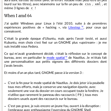
aura donc surtout du texte (avec un effort notable mais peut-être un peu
css
xml
lourd sur les titres), avec néanmoins sur la fin un peu de
,
, et
c
même 3 lignes de
!
When I amd 64
J'ai quitté Windows pour Linux à l'été 2010, suite à de premières
expériences positives de « hacking », via
Litestep
, pour ceux qui
connaissent.
C'était la grande époque d'Ubuntu, mais après l'avoir testé, et aussi
Kubuntu, mon choix s'est fixé sur un GNOME plus «upstream» : je me
suis installé sous Fedora.
Ce qui m'avait grandement décidé, c'était la réflexion sur le concept de
bureau, avec en particulier le
mode spatial
de Nautilus. Je m'étais fait
une personnalisation aux petits oignons des différents dossiers dont
j'avais besoin.
Et moins d'un an plus tard, GNOME passe à la version 3 :
C'est la fin pour le mode spatial de Nautilus. Je dois jeter à la poubelle
tous mes efforts, mais je conserve une navigation épurée, avec
seulement une vue du dossier en cours occupant toute la fenêtre. Je
F9
n'utilise que rarement le panneau des raccourcis (
), tous mes
dossiers usuels ayant des raccourcis sur le bureau.
C'est pas grave, je suis encore un jeune fou, ouvert à la disruption :
j'embrasse avec enthousiasme l'overview du GNOME Shell