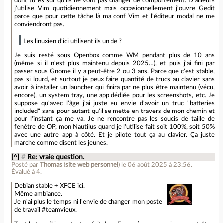
dont tu es sûr qu'ils ne vont pas changer de comportement. D'ailleurs
j'utilise Vim quotidiennement mais occasionnellement j'ouvre Gedit
parce que pour cette tâche là ma conf Vim et l'éditeur modal ne me
conviendront pas.
Les linuxien d'ici utilisent ils un de ?
Je suis resté sous Openbox comme WM pendant plus de 10 ans
(même si il n'est plus maintenu depuis 2025…), et puis j'ai fini par
passer sous Gnome il y a peut-être 2 ou 3 ans. Parce que c'est stable,
pas si lourd, et surtout je peux faire quantité de trucs au clavier sans
avoir à installer un launcher qui finira par ne plus être maintenu (vécu,
encore), un system tray, une app dédiée pour les screenshots, etc. Je
suppose qu'avec l'âge j'ai juste eu envie d'avoir un truc "batteries
included" sans pour autant qu'il se mette en travers de mon chemin et
pour l'instant ça me va. Je ne rencontre pas les soucis de taille de
fenêtre de OP, mon Nautilus quand je l'utilise fait soit 100%, soit 50%
avec une autre app à côté. Et je pilote tout ça au clavier. Ça juste
marche comme disent les jeunes.
[^]
#
Re: vraie question.
Posté par
Thomas
(
site web personnel
)
le 06 août 2025 à 23:56
.
Évalué à
4
.
Debian stable + XFCE ici.
Même ambiance.
Je n'ai plus le temps ni l'envie de changer mon poste
de travail #teamvieux.