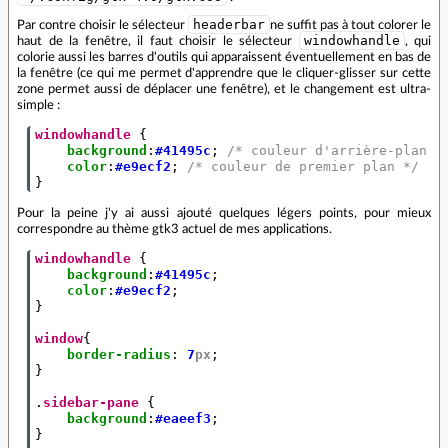
headerbar
Par contre choisir le sélecteur
ne suffit pas à tout colorer le
windowhandle
haut de la fenêtre, il faut choisir le sélecteur
, qui
colorie aussi les barres d'outils qui apparaissent éventuellement en bas de
la fenêtre (ce qui me permet d'apprendre que le cliquer-glisser sur cette
zone permet aussi de déplacer une fenêtre), et le changement est ultra-
simple :
windowhandle
{
background
:
#41495c
;
/* couleur d'arrière-plan *
color
:
#e9ecf2
;
/* couleur de premier plan */
}
Pour la peine j'y ai aussi ajouté quelques légers points, pour mieux
correspondre au thème gtk3 actuel de mes applications.
windowhandle
{
background
:
#41495c
;
color
:
#e9ecf2
;
}
window
{
border-radius
:
7
px
;
}
.
sidebar-pane
{
background
:
#eaeef3
;
}