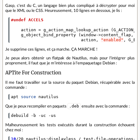
Gasp, c'est du C, un langage bien plus compliqué à décrypter pour moi
que le XML ou le CSS. Heureusement, 10 lignes en dessous, je lis :
#undef ACCELS
action
=
g_action_map_lookup_action
(
G_ACTION_M
g_object_bind_property
(
window
->
content_flap
,
"
action
,
"enabled"
,
G_BI
Je supprime ces lignes, et ça marche. ÇA MARCHE !
Je peux alors obtenir un flatpak de Nautilus, mais pour l'intégrer plus
proprement, il faut que je m'intéresse à l'empaquetage Debian :
APTite For Construction
Il me faut travailler sur la source du paquet Debian, récupérable avec la
commande :
apt 
source
 nautilus
.deb
Que je peux recompiler en paquets
ensuite avec la commande :
debuild -b -uc -us
Malheureusement les tests exécutés durant la construction échouent
chez moi :
10
/20 nautilus:displayless / test-file-operations-t