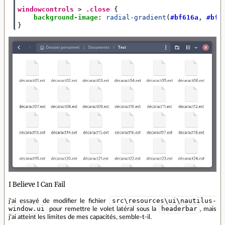
windowcontrols
>
.
close
{
background-image
:
radial-gradient
(
#bf616a
,
#bf6
}
I Believe I Can Fail
src\resources\ui\nautilus-
j'ai essayé de modifier le fichier
window.ui
headerbar
pour remettre le volet latéral sous la
, mais
j'ai atteint les limites de mes capacités, semble-t-il.