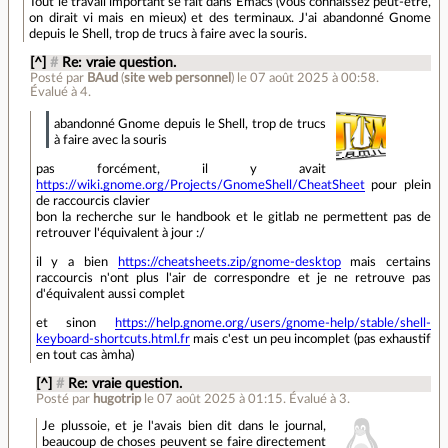
Tout le travail important se fait dans Emacs (vous connaissez peut-être,
on dirait vi mais en mieux) et des terminaux. J'ai abandonné Gnome
depuis le Shell, trop de trucs à faire avec la souris.
[^]
#
Re: vraie question.
Posté par
BAud
(
site web personnel
)
le 07 août 2025 à 00:58
.
Évalué à
4
.
abandonné Gnome depuis le Shell, trop de trucs
à faire avec la souris
pas forcément, il y avait
https://wiki.gnome.org/Projects/GnomeShell/CheatSheet
pour plein
de raccourcis clavier
bon la recherche sur le handbook et le gitlab ne permettent pas de
retrouver l'équivalent à jour :/
il y a bien
https://cheatsheets.zip/gnome-desktop
mais certains
raccourcis n'ont plus l'air de correspondre et je ne retrouve pas
d'équivalent aussi complet
et sinon
https://help.gnome.org/users/gnome-help/stable/shell-
keyboard-shortcuts.html.fr
mais c'est un peu incomplet (pas exhaustif
en tout cas àmha)
[^]
#
Re: vraie question.
Posté par
hugotrip
le 07 août 2025 à 01:15
.
Évalué à
3
.
Je plussoie, et je l'avais bien dit dans le journal,
beaucoup de choses peuvent se faire directement