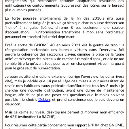
changements qui nécessitent certaines adaptations (évolution des
notifications) ou contournements (suppression des icônes sur le bureau)
plus ou moins poussés.
La forte poussée anti-theming de la fin des 2010's m'a aussi
particulièrement fatigué : je trouve ça bien que chacun puisse décorer son
"home" à sa guise (icônes, chrome & pas seulement une couleur
d'accentuation) : l'uniformisation transforme à mon sens l'ordinateur
personnel en standard industriel déprimant.
Bref la sortie de GNOME 40 en mars 2021 est la goutte de trop : la
réorganisation horizontale des bureaux virtuels dans l'overview fait
perdre la cohérence des raccourcis clavier, diminue la place de la "zone
utile" et m'évoque des plateaux de cantine à remplir d'apps , et elle ne me
semble être là qu'avant tout pour avoir un changement visuel marquant
pour le gros saut de numérotation.
Je pourrais attendre qu'une extension corrige l'overview (ce qui arrivera
vite), mais je décide que j'ai passé l'âge des mises à jour nécessitant de
revoir mes habitudes (sous prétexte d'amélioration) tous les 6 mois : je
cherche une nouvelle distribution, ayant une durée de maintenance
longue, afin de ne plus me poser ces questions que le moins souvent
possible : je choisis
Debian
, et prend conscience que je suis devenu un
vieux con.
Mais ce calme au niveau desktop me permet d'improver mon efficiency
de 42% (estimation La RACHE).
Pour résumer cette partie concernant mon rapport à l'IHM chez GNOME,