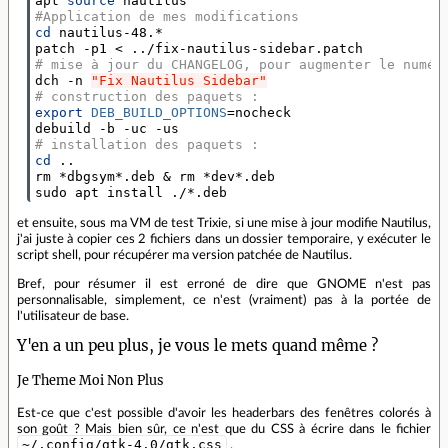
apt 
source
#Application de mes modifications
cd
 nautilus-48.*

# mise à jour du CHANGELOG, pour augmenter le numér
dch -n 
"Fix Nautilus Sidebar"
# construction des paquets :
export
DEB_BUILD_OPTIONS
=
nocheck

# installation des paquets :
cd
 ..

rm *dbgsym*.deb 
&
 rm *dev*.deb

sudo apt install ./*.deb
et ensuite, sous ma VM de test Trixie, si une mise à jour modifie Nautilus,
j'ai juste à copier ces 2 fichiers dans un dossier temporaire, y exécuter le
script shell, pour récupérer ma version patchée de Nautilus.
Bref, pour résumer il est erroné de dire que GNOME n'est pas
personnalisable, simplement, ce n'est (vraiment) pas à la portée de
l'utilisateur de base.
Y'en a un peu plus, je vous le mets quand même ?
Je Theme Moi Non Plus
Est-ce que c'est possible d'avoir les headerbars des fenêtres colorés à
son goût ? Mais bien sûr, ce n'est que du CSS à écrire dans le fichier
~/.config/gtk-4.0/gtk.css
.