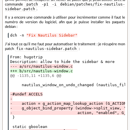
patch -p1 -i debian/patches/fix-nautilus-
commande
sidebar.patch
.
Il y a encore une commande à utiliser pour incrémenter comme il faut le
numéro de version du logiciel, afin que je puisse installer les paquets
debian :
dch -n 
"Fix Nautilus Sidebar"
J'ai tout ce qu'il me faut pour automatiser le traitement : je récupére mon
fix-nautilus-sidebar.patch
patch
:
From: hugotrip 

--- a/src/nautilus-window.c
+++ b/src/nautilus-window.c
@@ -1135,11 +1135,6 @@
     nautilus_window_on_undo_changed (nautilus_file_
-#undef ACCELS
-
-    action = g_action_map_lookup_action (G_ACTION_
-    g_object_bind_property (window->split_view, "c
-                            action, "enabled", G_B
 }
