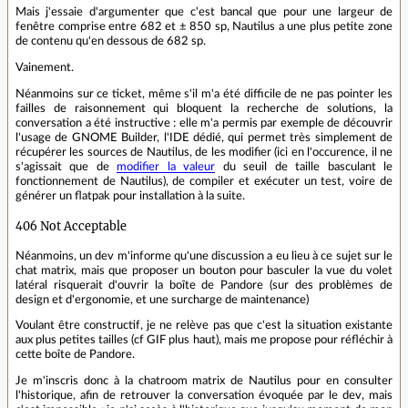
Mais j'essaie d'argumenter que c'est bancal que pour une largeur de
fenêtre comprise entre 682 et ± 850 sp, Nautilus a une plus petite zone
de contenu qu'en dessous de 682 sp.
Vainement.
Néanmoins sur ce ticket, même s'il m'a été difficile de ne pas pointer les
failles de raisonnement qui bloquent la recherche de solutions, la
conversation a été instructive : elle m'a permis par exemple de découvrir
l'usage de GNOME Builder, l'IDE dédié, qui permet très simplement de
récupérer les sources de Nautilus, de les modifier (ici en l'occurence, il ne
s'agissait que de
modifier la valeur
du seuil de taille basculant le
fonctionnement de Nautilus), de compiler et exécuter un test, voire de
générer un flatpak pour installation à la suite.
406 Not Acceptable
Néanmoins, un dev m'informe qu'une discussion a eu lieu à ce sujet sur le
chat matrix, mais que proposer un bouton pour basculer la vue du volet
latéral risquerait d'ouvrir la boîte de Pandore (sur des problèmes de
design et d'ergonomie, et une surcharge de maintenance)
Voulant être constructif, je ne relève pas que c'est la situation existante
aux plus petites tailles (cf GIF plus haut), mais me propose pour réfléchir à
cette boîte de Pandore.
Je m'inscris donc à la chatroom matrix de Nautilus pour en consulter
l'historique, afin de retrouver la conversation évoquée par le dev, mais