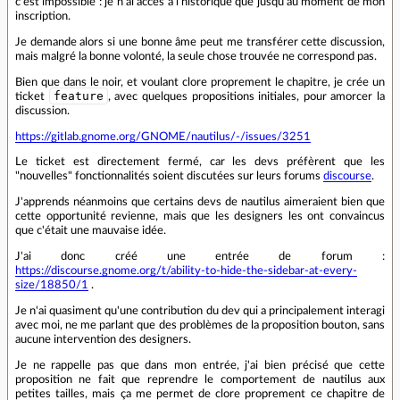
c'est impossible : je n'ai accès à l'historique que jusqu'au moment de mon
inscription.
Je demande alors si une bonne âme peut me transférer cette discussion,
mais malgré la bonne volonté, la seule chose trouvée ne correspond pas.
Bien que dans le noir, et voulant clore proprement le chapitre, je crée un
feature
ticket
, avec quelques propositions initiales, pour amorcer la
discussion.
https://gitlab.gnome.org/GNOME/nautilus/-/issues/3251
Le ticket est directement fermé, car les devs préfèrent que les
"nouvelles" fonctionnalités soient discutées sur leurs forums
discourse
.
J'apprends néanmoins que certains devs de nautilus aimeraient bien que
cette opportunité revienne, mais que les designers les ont convaincus
que c'était une mauvaise idée.
J'ai donc créé une entrée de forum :
https://discourse.gnome.org/t/ability-to-hide-the-sidebar-at-every-
size/18850/1
.
Je n'ai quasiment qu'une contribution du dev qui a principalement interagi
avec moi, ne me parlant que des problèmes de la proposition bouton, sans
aucune intervention des designers.
Je ne rappelle pas que dans mon entrée, j'ai bien précisé que cette
proposition ne fait que reprendre le comportement de nautilus aux
petites tailles, mais ça me permet de clore proprement ce chapitre de