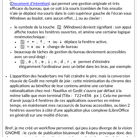
(
Document d'intention
), qui permet une gestion originale et très
efficace du bureau, que ce soit à la souris (combien de fois ensuite
n'aie-je déplacé ma souris dans le coin supérieur gauche de l'écran sous
Windows au boulot, sans aucun effet…), ou au clavier :
🪟
le symbole de la touche
(Windows) devient signifiant : son appui
affiche toutes les fenêtres ouvertes, et amène une certaine logique
mnémotechnique :
🪟
🠠
🠡
🠢
🠣
+
,
,
ou
déplace la fenêtre active,
🪟
⇞
⇟
+
ou
change de bureau
beaucoup de tâches de gestion du bureau deviennent accessibles
avec un seul doigt :
🪟
é
t
e
i
n
d
r
e
,
,
,
,
,
,
,
,
permet d'éteindre
élégamment l'ordinateur avec un bébé dans les bras, par exemple.
L'apparition des headerbars me fait craindre le pire, mais la conversion
réussie de Gedit me remplit de joie : cette minimisation du chrome des
applications au bénéfice de leur contenu amène une certaine
rationalisation chez moi : Nautilus et Gedit s'ouvre par défaut à la
722×456 px
même taille que mon terminal (Tilix :
). Cela me permet
d'avoir jusqu'à 4 fenêtres de ces applications ouvertes en même
temps, en maintenant mes raccourcis de bureau accessibles, ou bien 2
fenêtres ouvertes à côté d'une application plus complexe (LibreOffice
en général) sur une moitié d'écran.
Bref, je me créé un workflow personnel, qui peu à peu diverge de la vision
GNOME : le cycle de publication bisannuel de Fedora provoque donc des