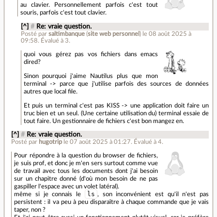
au clavier. Personnellement parfois c'est tout
souris, parfois c'est tout clavier.
[^]
#
Re: vraie question.
Posté par
saltimbanque
(
site web personnel
)
le 08 août 2025 à
09:58
.
Évalué à
3
.
quoi vous gérez pas vos fichiers dans emacs
dired?
Sinon pourquoi j'aime Nautilus plus que mon
terminal -> parce que j'utilise parfois des sources de données
autres que local file.
Et puis un terminal c'est pas KISS -> une application doit faire un
truc bien et un seul. (Une certaine utilisation du) terminal essaie de
tout faire. Un gestionnaire de fichiers c'est bon mangez en.
[^]
#
Re: vraie question.
Posté par
hugotrip
le 07 août 2025 à 01:27
.
Évalué à
4
.
Pour répondre à la question du browser de fichiers,
je suis prof, et donc je m'en sers surtout comme vue
de travail avec tous les documents dont j'ai besoin
sur un chapitre donné (d'où mon besoin de ne pas
gaspiller l'espace avec un volet latéral).
ls
même si je connais le
, son inconvénient est qu'il n'est pas
persistent : il va peu à peu disparaître à chaque commande que je vais
taper, non ?