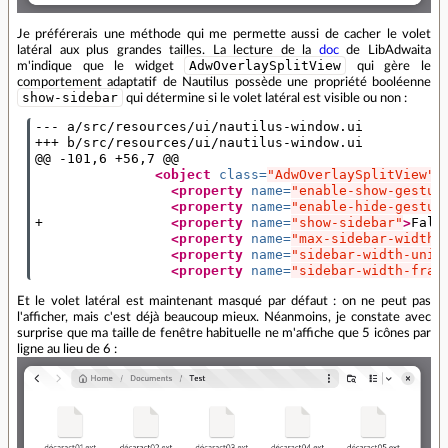
Je préférerais une méthode qui me permette aussi de cacher le volet
latéral aux plus grandes tailles. La lecture de la
doc
de LibAdwaita
AdwOverlaySplitView
m'indique que le widget
qui gère le
comportement adaptatif de Nautilus possède une propriété booléenne
show-sidebar
qui détermine si le volet latéral est visible ou non :
--- a/src/resources/ui/nautilus-window.ui

+++ b/src/resources/ui/nautilus-window.ui

@@ -101,6 +56,7 @@

<object
class=
"AdwOverlaySplitView"
<property
name=
"enable-show-gestur
<property
name=
"enable-hide-gestur
+                
<property
name=
"show-sidebar"
>
Fals
<property
name=
"max-sidebar-width"
<property
name=
"sidebar-width-unit
<property
name=
"sidebar-width-frac
Et le volet latéral est maintenant masqué par défaut : on ne peut pas
l'afficher, mais c'est déjà beaucoup mieux. Néanmoins, je constate avec
surprise que ma taille de fenêtre habituelle ne m'affiche que 5 icônes par
ligne au lieu de 6 :