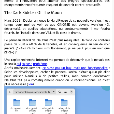
même si l'innovation peut amener des progrès spectaculaires, des
changements trop fréquents risquent de devenir contre-productifs.
The Dark Sidebar Of The Moon
Mars 2023 , Debian annonce le Hard Freeze de sa nouvelle version. Il est
temps pour moi de voir ce que GNOME est devenu (version 43,
désormais), et quelles adaptations, ou contournements il me faudra
fournir. Je l'installe dans une VM, et là, c'est le drame.
Le panneau latéral de Nautilus n'est plus masquable : la zone de contenu
passe de 90% à 60 % de la fenêtre, et en conséquence au lieu de voir
jusqu'à (6×4=) 24 fichiers simultanément, je ne peut plus en voir que
(3×3=) 9 !
Une rapide recherche Internet me permet de découvrir que je ne suis pas
le seul à
qui
ça
pose
problème
.
Après malheureusement,
ce n'est pas un bug, mais une fonctionnalité
:
Selon les développeurs, cacher le panneau latéral n'était qu'un pis-aller
pour utiliser Nautilus à de petites tailles, mais comme dorénavant
Nautilus fait ça automatiquement quand on le redimensionne, ce n'est
plus nécessaire (
lien
).