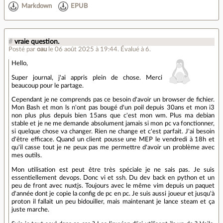
Markdown
EPUB
#
vraie question.
Posté par
oau
le 06 août 2025 à 19:44
.
Évalué à
6
.
Hello,
Super journal, j'ai appris plein de chose. Merci
beaucoup pour le partage.
Cependant je ne comprends pas ce besoin d'avoir un browser de fichier.
Mon Bash et mon ls n'ont pas bougé d'un poil depuis 30ans et mon i3
non plus plus depuis bien 15ans que c'est mon wm. Plus ma debian
stable et je ne me demande absolument jamais si mon pc va fonctionner,
si quelque chose va changer. Rien ne change et c'est parfait. J'ai besoin
d'être efficace. Quand un client pousse une MEP le vendredi à 18h et
qu'il casse tout je ne peux pas me permettre d'avoir un problème avec
mes outils.
Mon utilisation est peut être très spéciale je ne sais pas. Je suis
essentiellement devops. Donc vi et ssh. Du dev back en python et un
peu de front avec nuxtjs. Toujours avec le même vim depuis un paquet
d'année dont je copie la config de pc en pc. Je suis aussi joueur et jusqu'à
proton il fallait un peu bidouiller, mais maintenant je lance steam et ça
juste marche.