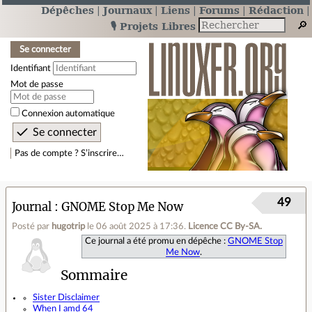
Dépêches
Journaux
Liens
Forums
Rédaction
🎙️ Projets Libres
Se connecter
Identifiant
Mot de passe
Connexion automatique
Pas de compte ? S’inscrire…
49
Journal
GNOME Stop Me Now
Posté par
hugotrip
le 06 août 2025 à 17:36
.
Licence CC By‑SA.
Ce journal a été promu en dépêche :
GNOME Stop
Me Now
.
Sommaire
Sister Disclaimer
When I amd 64