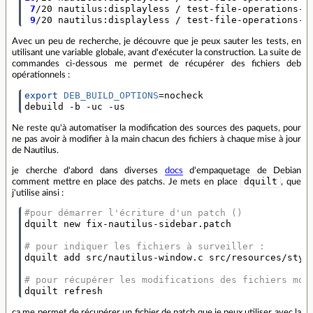
7
/20 nautilus:displayless / test-file-operations-c
9
/20 nautilus:displayless / test-file-operations-m
Avec un peu de recherche, je découvre que je peux sauter les tests, en
utilisant une variable globale, avant d'exécuter la construction. La suite de
commandes ci-dessous me permet de récupérer des fichiers deb
opérationnels :
export
DEB_BUILD_OPTIONS
=
nocheck

debuild -b -uc -us
Ne reste qu'à automatiser la modification des sources des paquets, pour
ne pas avoir à modifier à la main chacun des fichiers à chaque mise à jour
de Nautilus.
je cherche d'abord dans diverses
docs
d'empaquetage de Debian
dquilt
comment mettre en place des patchs. Je mets en place
, que
j'utilise ainsi :
#pour démarrer l'écriture d'un patch ()
dquilt new fix-nautilus-sidebar.patch

# pour indiquer les fichiers à surveiller :
dquilt add src/nautilus-window.c src/resources/style
# pour récupérer les modifications des fichiers mod
dquilt refresh
ça me permet de récupérer un fichier de patch que je peux utiliser avec la