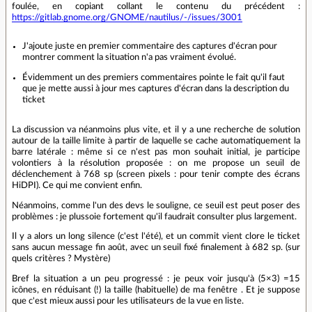
foulée, en copiant collant le contenu du précédent :
https://gitlab.gnome.org/GNOME/nautilus/-/issues/3001
J'ajoute juste en premier commentaire des captures d'écran pour
montrer comment la situation n'a pas vraiment évolué.
Évidemment un des premiers commentaires pointe le fait qu'il faut
que je mette aussi à jour mes captures d'écran dans la description du
ticket
La discussion va néanmoins plus vite, et il y a une recherche de solution
autour de la taille limite à partir de laquelle se cache automatiquement la
barre latérale : même si ce n'est pas mon souhait initial, je participe
volontiers à la résolution proposée : on me propose un seuil de
déclenchement à 768 sp (screen pixels : pour tenir compte des écrans
HiDPI). Ce qui me convient enfin.
Néanmoins, comme l'un des devs le souligne, ce seuil est peut poser des
problèmes : je plussoie fortement qu'il faudrait consulter plus largement.
Il y a alors un long silence (c'est l'été), et un commit vient clore le ticket
sans aucun message fin août, avec un seuil fixé finalement à 682 sp. (sur
quels critères ? Mystère)
Bref la situation a un peu progressé : je peux voir jusqu'à (5×3) =15
icônes, en réduisant (!) la taille (habituelle) de ma fenêtre . Et je suppose
que c'est mieux aussi pour les utilisateurs de la vue en liste.