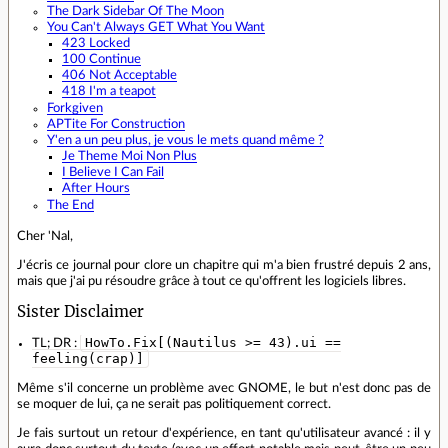
The Dark Sidebar Of The Moon
You Can't Always GET What You Want
423 Locked
100 Continue
406 Not Acceptable
418 I'm a teapot
Forkgiven
APTite For Construction
Y'en a un peu plus, je vous le mets quand même ?
Je Theme Moi Non Plus
I Believe I Can Fail
After Hours
The End
Cher 'Nal,
J'écris ce journal pour clore un chapitre qui m'a bien frustré depuis 2 ans,
mais que j'ai pu résoudre grâce à tout ce qu'offrent les logiciels libres.
Sister Disclaimer
HowTo.Fix[(Nautilus >= 43).ui ==
TL; DR :
feeling(crap)]
Même s'il concerne un problème avec GNOME, le but n'est donc pas de
se moquer de lui, ça ne serait pas politiquement correct.
Je fais surtout un retour d'expérience, en tant qu'utilisateur avancé : il y