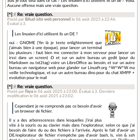
Suis je tout seul dans ce cas ? Les linuxien d'ici utilisent ils un de ? Voila.
Aucune offense mais une vraie question.
[^]
#
Re: vraie question.
Posté par
BAud
(
site web personnel
)
le 06 août 2025 à 22:46
.
Évalué à
3
.
Les linuxien d'ici utilisent ils un DE ?
oui : GNOME ('fin là je teste enlightenment que
j'aimais bien à une époque), pour lancer un terminal
(ou plusieurs : faut bien me connecter à mon serveur pour lancer un
irssi dans un screen) :D et sur un autre bureau un gedit (pour du
Markdown ou txt2tag) voire un LibreOffice au besoin, et sur un autre
bureau un navigateur web pour glander sur LinuxFr.org ^W^W^W ma
veille technologique, et sur un autre bureau dino pour du chat XMPP +
evolution pour le mail
[^]
#
Re: vraie question.
Posté par
Faya
le 06 août 2025 à 23:00
.
Évalué à
3
.
Dernière
modification le 06 août 2025 à 23:02.
Cependant je ne comprends pas ce besoin d'avoir
un browser de fichier.
Il y a des arborescences dans lesquelles j'irai plus
vite à la souris ou au clavier mais dans l'explorateur, selon ce que j'ai
besoin de faire du ou des fichiers à l'arrivée. Après le fait d'avoir un
DE/explorateur de fichier n'empêche pas d'avoir bash, ls, vim & ssh