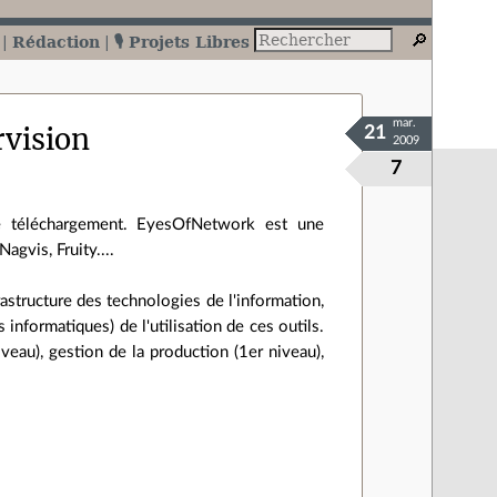
Rédaction
🎙️ Projets Libres
mar.
rvision
21
2009
7
e téléchargement. EyesOfNetwork est une
 Nagvis, Fruity....
rastructure des technologies de l'information,
nformatiques) de l'utilisation de ces outils.
eau), gestion de la production (1er niveau),