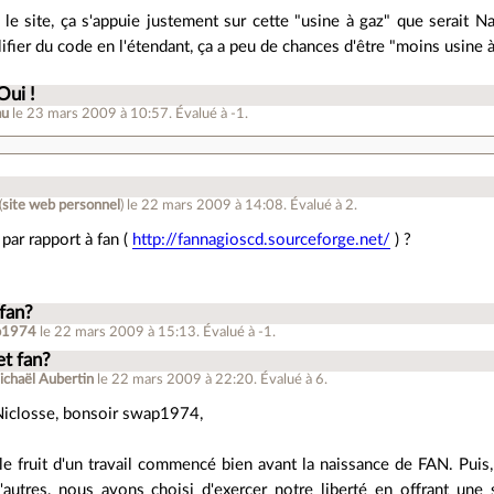
is le site, ça s'appuie justement sur cette "usine à gaz" que serait
ifier du code en l'étendant, ça a peu de chances d'être "moins usine à 
Oui !
au
le 23 mars 2009 à 10:57
.
Évalué à
-1
.
(
site web personnel
)
le 22 mars 2009 à 14:08
.
Évalué à
2
.
 par rapport à fan (
http://fannagioscd.sourceforge.net/
) ?
 fan?
p1974
le 22 mars 2009 à 15:13
.
Évalué à
-1
.
et fan?
ichaël Aubertin
le 22 mars 2009 à 22:20
.
Évalué à
6
.
Niclosse, bonsoir swap1974,
e fruit d'un travail commencé bien avant la naissance de FAN. Pui
autres, nous avons choisi d'exercer notre liberté en offrant une s