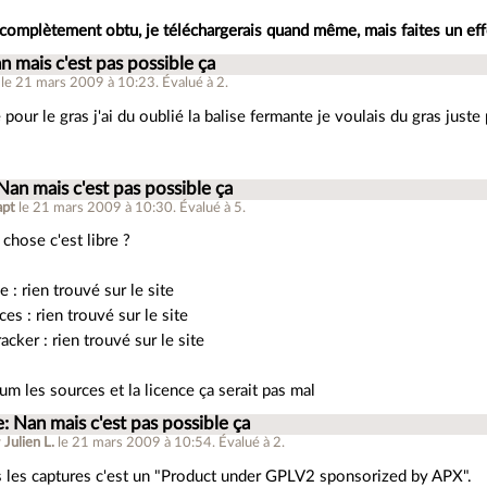
 complètement obtu, je téléchargerais quand même, mais faites un ef
n mais c'est pas possible ça
le 21 mars 2009 à 10:23
.
Évalué à
2
.
pour le gras j'ai du oublié la balise fermante je voulais du gras just
Nan mais c'est pas possible ça
apt
le 21 mars 2009 à 10:30
.
Évalué à
5
.
 chose c'est libre ?
ce : rien trouvé sur le site
ces : rien trouvé sur le site
racker : rien trouvé sur le site
m les sources et la licence ça serait pas mal
: Nan mais c'est pas possible ça
r
Julien L.
le 21 mars 2009 à 10:54
.
Évalué à
2
.
s les captures c'est un "Product under GPLV2 sponsorized by APX".