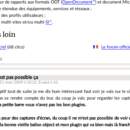
ur de rapports aux formats ODT (
OpenDocument
) et document Mic
e étendue des équipements, services et réseaux ;
des profils utilisateurs ;
multi-sites et/ou multi-
SI
.
s loin
ciel
(68 clics)
Le forum offici
s
).
est pas possible ça
 21 mars 2009 à 10:22
.
Évalué à
10
.
iptif tout de suite je me dis hum intéressant faut voir je vais sur le 
x se rendre compte du truc du coup je vais pour regarder les capt
a petite barre vous n'avez pas les bon plugins.
 pour des captures d'écran, du coup il ne m'est pas possible de voi
 la bonne vieille balise object et mon plugin qui va bien mais là fran