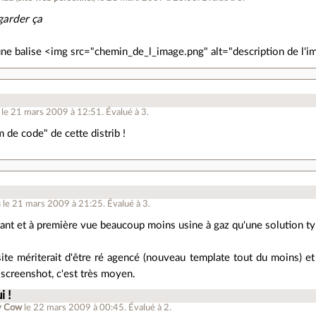
garder ça
une balise <img src="chemin_de_l_image.png" alt="description de l'i
le 21 mars 2009 à 12:51
.
Évalué à
3
.
m de code" de cette distrib !
s
le 21 mars 2009 à 21:25
.
Évalué à
3
.
ant et à première vue beaucoup moins usine à gaz qu'une solution t
site mériterait d'être ré agencé (nouveau template tout du moins) et 
 screenshot, c'est très moyen.
i !
y Cow
le 22 mars 2009 à 00:45
.
Évalué à
2
.