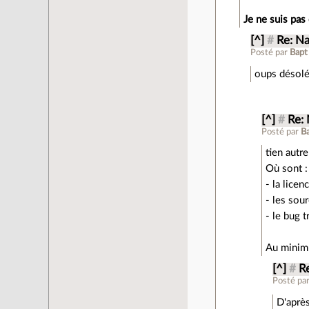
Je ne suis pas
[^]
#
Re: Na
Posté par
Bapt
oups désolé 
[^]
#
Re: 
Posté par
B
tien autre
Où sont :
- la licen
- les sour
- le bug t
Au minimu
[^]
#
Re
Posté pa
D'aprè