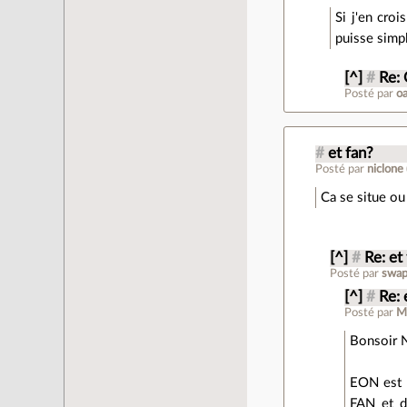
Si j'en cro
puisse simpl
[^]
#
Re: 
Posté par
o
#
et fan?
Posté par
niclone
Ca se situe ou
[^]
#
Re: et
Posté par
swa
[^]
#
Re: 
Posté par
M
Bonsoir 
EON est l
FAN et d'