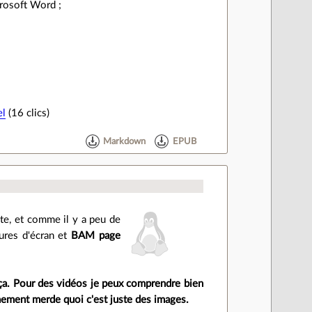
rosoft Word ;
el
(16 clics)
Markdown
EPUB
site, et comme il y a peu de
ures d'écran et
BAM
page
r ça. Pour des vidéos je peux comprendre bien
chement merde quoi c'est juste des images.