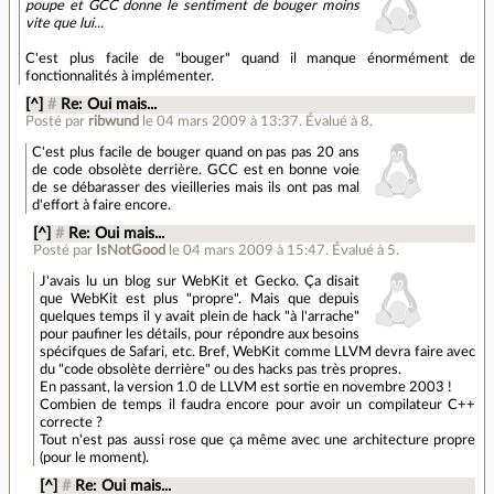
poupe et GCC donne le sentiment de bouger moins
vite que lui...
C'est plus facile de "bouger" quand il manque énormément de
fonctionnalités à implémenter.
[^]
#
Re: Oui mais...
Posté par
ribwund
le 04 mars 2009 à 13:37
.
Évalué à
8
.
C'est plus facile de bouger quand on pas pas 20 ans
de code obsolète derrière. GCC est en bonne voie
de se débarasser des vieilleries mais ils ont pas mal
d'effort à faire encore.
[^]
#
Re: Oui mais...
Posté par
IsNotGood
le 04 mars 2009 à 15:47
.
Évalué à
5
.
J'avais lu un blog sur WebKit et Gecko. Ça disait
que WebKit est plus "propre". Mais que depuis
quelques temps il y avait plein de hack "à l'arrache"
pour paufiner les détails, pour répondre aux besoins
spécifques de Safari, etc. Bref, WebKit comme LLVM devra faire avec
du "code obsolète derrière" ou des hacks pas très propres.
En passant, la version 1.0 de LLVM est sortie en novembre 2003 !
Combien de temps il faudra encore pour avoir un compilateur C++
correcte ?
Tout n'est pas aussi rose que ça même avec une architecture propre
(pour le moment).
[^]
#
Re: Oui mais...