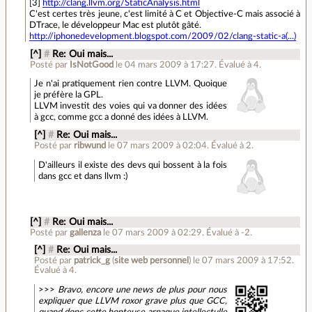
[3]
http://clang.llvm.org/StaticAnalysis.html
C'est certes très jeune, c'est limité à C et Objective-C mais associé à
DTrace, le développeur Mac est plutôt gâté.
http://iphonedevelopment.blogspot.com/2009/02/clang-static-a(...)
[^]
#
Re: Oui mais...
Posté par
IsNotGood
le 04 mars 2009 à 17:27
.
Évalué à
4
.
Je n'ai pratiquement rien contre LLVM. Quoique
je préfère la GPL.
LLVM investit des voies qui va donner des idées
à gcc, comme gcc a donné des idées à LLVM.
[^]
#
Re: Oui mais...
Posté par
ribwund
le 07 mars 2009 à 02:04
.
Évalué à
2
.
D'ailleurs il existe des devs qui bossent à la fois
dans gcc et dans llvm :)
[^]
#
Re: Oui mais...
Posté par
gallenza
le 07 mars 2009 à 02:29
.
Évalué à
-2
.
[^]
#
Re: Oui mais...
Posté par
patrick_g
(
site web personnel
)
le 07 mars 2009 à 17:52
.
Évalué à
4
.
>>>
Bravo, encore une news de plus pour nous
expliquer que LLVM roxor grave plus que GCC,