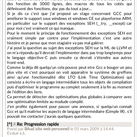
des fonction de 3000 lignes, des macros de tous les cotés qui
définissent des fonctions, doc pas du tout a jour....
Si je dis ca c'est que j'ai proposé un stage concernant GCC pour
améliorer le support sous windows et windows CE sur playeforme ARM,
en particulier sur le support des exceptions SEH (__try, __except) car
pour moi c'est vraiment ce qui manque.
Pour le moment le principe de fonctionnement des exceptions SEH est
vraiment simple par contre pour l'implémentation c'est une autre
histoire et je pense que mon stagiaire va pas mal galérer.
J'ai posé la question au sujet des exceptions SEH sur la ML de LLVM et
on m'a répondu qu'il devrait l'implémenter dans pas trop longtemps pour
le langage objective-C puis ensuite ca devrait s'étendre aux autres
front-end.
Comme la déja dit quelqu'un cela pousse peut etre Gcc a bouger un peu
plus vite et c'est pourquoi on voit apparaitre le système de greffons
ainsi qu'une fonctionnalité dite LTO (Link Time Optimization) qui
consiste a écrire en langage intermédiaire tous les objets de compilation
puis d'optimiser le programme au complet seulement à la fin au moment
de l'édition des liens.
Ca permet de détecter des optimisations plus globales à comparer avec
une optimisation limitée au modude compilé.
J'en profite également pour passer une annonce, si quelqu'un connait
Gcc et qu'il maitrise les aspects de langage intermédiaire (Gimple IR) , s'il
pouvait me contacter j'aurais quelques questions.
[^]
#
Re: Progression rapide
Posté par
BAud
(
site web personnel
)
le 05 mars 2009 à 14:44
.
Évalué à
6
.