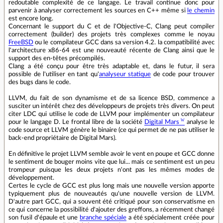
redoutable complexité de ce langage. Le travail continue donc pour
parvenir à analyser correctement les sources en C++ même si
le chemin
est encore long.
Concernant le support du C et de l'Objective-C, Clang peut compiler
correctement (builder) des projets très complexes comme le noyau
FreeBSD
ou le compilateur GCC dans sa version 4.2. la compatibilité avec
l'architecture x86-64 est une nouveauté récente de Clang ainsi que le
support des en-têtes précompilés.
Clang a été conçu pour être très adaptable et, dans le futur, il sera
possible de l'utiliser en tant qu'
analyseur statique
de code pour trouver
des bugs dans le code.
LLVM, du fait de son dynamisme et de sa licence BSD, commence a
susciter un intérêt chez des développeurs de projets très divers. On peut
citer LDC qui utilise le code de LLVM pour implémenter un compilateur
pour le langage D. Le frontal libre de la société
Digital Mars
analyse le
code source et LLVM génère le binaire (ce qui permet de ne pas utiliser le
back-end propriétaire de Digital Mars).
En définitive le projet LLVM semble avoir le vent en poupe et GCC donne
le sentiment de bouger moins vite que lui... mais ce sentiment est un peu
trompeur puisque les deux projets n'ont pas les mêmes modes de
développement.
Certes le cycle de GCC est plus long mais une nouvelle version apporte
typiquement plus de nouveautés qu'une nouvelle version de LLVM.
D'autre part GCC, qui a souvent été critiqué pour son conservatisme en
ce qui concerne la possibilité d'ajouter des greffons, a récemment changé
son fusil d'épaule et une
branche spéciale
a été spécialement créée pour