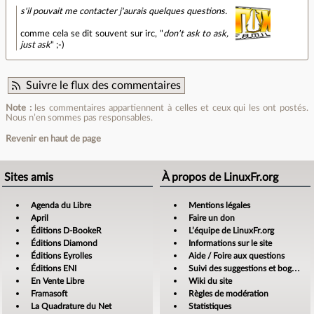
s'il pouvait me contacter j'aurais quelques questions.
comme cela se dit souvent sur irc, "
don't ask to ask,
just ask
" ;-)
Suivre le flux des commentaires
Note :
les commentaires appartiennent à celles et ceux qui les ont postés.
Nous n’en sommes pas responsables.
Revenir en haut de page
Sites amis
À propos de LinuxFr.org
Agenda du Libre
Mentions légales
April
Faire un don
Éditions D-BookeR
L’équipe de LinuxFr.org
Éditions Diamond
Informations sur le site
Éditions Eyrolles
Aide / Foire aux questions
Éditions ENI
Suivi des suggestions et bogues
En Vente Libre
Wiki du site
Framasoft
Règles de modération
La Quadrature du Net
Statistiques