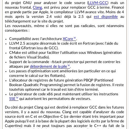
du projet GNU pour analyser le code source (
LLVM-GCC
) mais un
nouveau frontal,
Clang
, est prévu pour remplacer GCC à terme. Financé
en grande partie par Apple, le compilateur LLVM avance vite. Moins de 4
mois après la version 2.4 voici déjà la 2.5 qui
est disponible
au
téléchargement sur le site du projet.
Les nouveautés, même si elles ne sont pas radicales, sont néanmoins
conséquentes :
Compatibilité avec l'architecture
XCore
.
LLVM 2.5 accepte désormais le code écrit en Fortran (avec l'aide du
frontal GFortran issu de GCC).
CMake est utilisé pour faciliter l'utilisation sous Windows (génération
de fichiers Visual Studio).
Support de la commande
-fstack-protector
qui permet de contrer les
attaques par
débordement de la pile
.
Les passes d'optimisation sont améliorées (en particulier en ce qui
concerne le calcul sur les flottants).
L'allocateur de registres de future génération PBQP (Partitioned
Boolean Quadratic Programming) permet la fusion de registres. Il reste
toutefois optionnel car le travail est loin d'être terminé.
Le générateur de code x86 peut maintenant utiliser les instructions
SSE
qui autorisent les permutations de vecteurs.
Du côté du projet Clang qui est destiné à remplacer GCC dans les futures
versions, il y a aussi du nouveau. Clang est capable d'analyser du code
source écrit en C et en Objective-C (ce dernier étant très important pour
Apple puisqu'il est à la base de la plupart des logiciels écrits par la firme de
Cupertino) mais il ne peut toujours pas accepter le C++ du fait de la