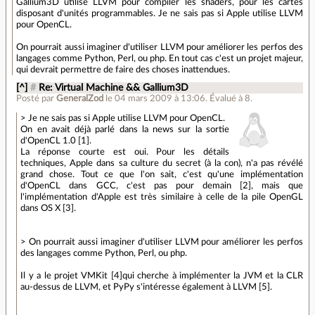
Gallium3D utilise LLVM pour compiler les shaders, pour les cartes
disposant d'unités programmables. Je ne sais pas si Apple utilise LLVM
pour OpenCL.
On pourrait aussi imaginer d'utiliser LLVM pour améliorer les perfos des
langages comme Python, Perl, ou php. En tout cas c'est un projet majeur,
qui devrait permettre de faire des choses inattendues.
[^]
#
Re: Virtual Machine && Gallium3D
Posté par
GeneralZod
le 04 mars 2009 à 13:06
.
Évalué à
8
.
> Je ne sais pas si Apple utilise LLVM pour OpenCL.
On en avait déjà parlé dans la news sur la sortie
d'OpenCL 1.0 [1].
La réponse courte est oui. Pour les détails
techniques, Apple dans sa culture du secret (à la con), n'a pas révélé
grand chose. Tout ce que l'on sait, c'est qu'une implémentation
d'OpenCL dans GCC, c'est pas pour demain [2], mais que
l'implémentation d'Apple est très similaire à celle de la pile OpenGL
dans OS X [3].
> On pourrait aussi imaginer d'utiliser LLVM pour améliorer les perfos
des langages comme Python, Perl, ou php.
Il y a le projet VMKit [4]qui cherche à implémenter la JVM et la CLR
au-dessus de LLVM, et PyPy s'intéresse également à LLVM [5].