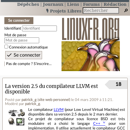
Dépêches
Journaux
Liens
Forums
Rédaction
🎙️ Projets Libres
Se connecter
Identifiant
Mot de passe
Connexion automatique
Pas de compte ? S’inscrire…
18
La version 2.5 du compilateur LLVM est
disponible
Posté par
patrick_g
(
site web personnel
)
le 04 mars 2009 à 11:21
.
Modéré par
patrick_g
.
Le compilateur
LLVM
(pour Low Level Virtual Machine) est
disponible dans sa version 2.5 depuis le 2 mars dernier.
Ce projet de compilateur sous licence BSD est très
modulaire et a choisi le langage
C++
pour son
implémentation. Il utilise actuellement le compilateur GCC