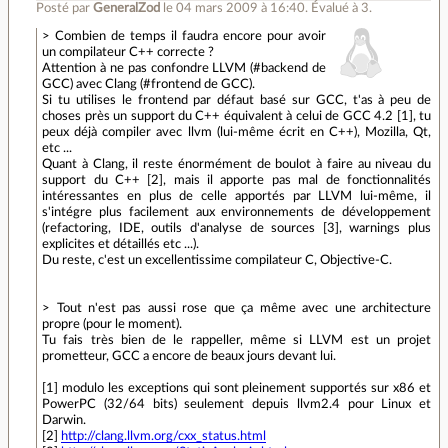
Posté par
GeneralZod
le 04 mars 2009 à 16:40
.
Évalué à
3
.
> Combien de temps il faudra encore pour avoir
un compilateur C++ correcte ?
Attention à ne pas confondre LLVM (#backend de
GCC) avec Clang (#frontend de GCC).
Si tu utilises le frontend par défaut basé sur GCC, t'as à peu de
choses près un support du C++ équivalent à celui de GCC 4.2 [1], tu
peux déjà compiler avec llvm (lui-même écrit en C++), Mozilla, Qt,
etc ...
Quant à Clang, il reste énormément de boulot à faire au niveau du
support du C++ [2], mais il apporte pas mal de fonctionnalités
intéressantes en plus de celle apportés par LLVM lui-même, il
s'intégre plus facilement aux environnements de développement
(refactoring, IDE, outils d'analyse de sources [3], warnings plus
explicites et détaillés etc ...).
Du reste, c'est un excellentissime compilateur C, Objective-C.
> Tout n'est pas aussi rose que ça même avec une architecture
propre (pour le moment).
Tu fais très bien de le rappeller, même si LLVM est un projet
prometteur, GCC a encore de beaux jours devant lui.
[1] modulo les exceptions qui sont pleinement supportés sur x86 et
PowerPC (32/64 bits) seulement depuis llvm2.4 pour Linux et
Darwin.
[2]
http://clang.llvm.org/cxx_status.html