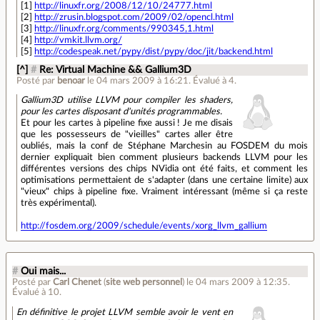
[1]
http://linuxfr.org/2008/12/10/24777.html
[2]
http://zrusin.blogspot.com/2009/02/opencl.html
[3]
http://linuxfr.org/comments/990345,1.html
[4]
http://vmkit.llvm.org/
[5]
http://codespeak.net/pypy/dist/pypy/doc/jit/backend.html
[^]
#
Re: Virtual Machine && Gallium3D
Posté par
benoar
le 04 mars 2009 à 16:21
.
Évalué à
4
.
Gallium3D utilise LLVM pour compiler les shaders,
pour les cartes disposant d'unités programmables.
Et pour les cartes à pipeline fixe aussi ! Je me disais
que les possesseurs de "vieilles" cartes aller être
oubliés, mais la conf de Stéphane Marchesin au FOSDEM du mois
dernier expliquait bien comment plusieurs backends LLVM pour les
différentes versions des chips NVidia ont été faits, et comment les
optimisations permettaient de s'adapter (dans une certaine limite) aux
"vieux" chips à pipeline fixe. Vraiment intéressant (même si ça reste
très expérimental).
http://fosdem.org/2009/schedule/events/xorg_llvm_gallium
#
Oui mais...
Posté par
Carl Chenet
(
site web personnel
)
le 04 mars 2009 à 12:35
.
Évalué à
10
.
En définitive le projet LLVM semble avoir le vent en