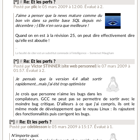
[^]
#
Re: Et les perfs ?
Posté par
plic
le 05 mars 2009 à 12:00
.
Évalué à
2
.
J'aime a penser que la news mature comme du
bon vin dans sa petite base SQL depuis mi-
décembre ;-) Elle n'en sera que meilleure !
Quand on en est à la révision 25, on peut dire effectivement dire
qu'elle est aboutie !
­La faculté de citer est un substitut commode à l'intelligence -- Somerset Maugham
[^]
#
Re: Et les perfs ?
Posté par
Victor STINNER
(
site web personnel
)
le 07 mars 2009 à
01:57
.
Évalué à
2
.
Je pensais que la version 4.4 allait sortir
rapidement...mais j'ai été trop optimiste
Je crois que personne n'aime les bugs dans les
compilateurs. GCC ne peut pas se permettre de sortir avec le
moindre bug critique. D'ailleurs à ce que j'ai compris, ils ont le
même mode de développement que le noyau Linux : ils rajoutent
des fonctionnalités puis corrigent les bugs.
[^]
#
Re: Et les perfs ?
Posté par
cdeblesson
le 05 mars 2009 à 15:17
.
Évalué à
1
.
N'importe quoi.