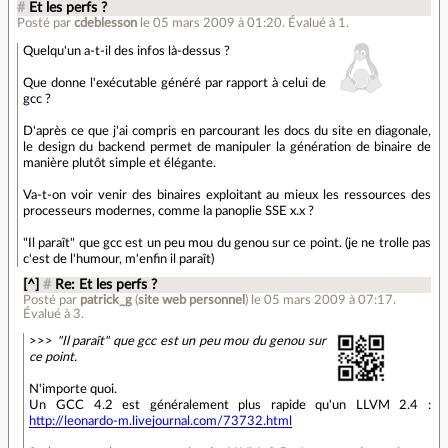
#
Et les perfs ?
Posté par
cdeblesson
le 05 mars 2009 à 01:20
.
Évalué à
1
.
Quelqu'un a-t-il des infos là-dessus ?
Que donne l'exécutable généré par rapport à celui de
gcc ?
D'après ce que j'ai compris en parcourant les docs du site en diagonale,
le design du backend permet de manipuler la génération de binaire de
manière plutôt simple et élégante.
Va-t-on voir venir des binaires exploitant au mieux les ressources des
processeurs modernes, comme la panoplie SSE x.x ?
"Il paraît" que gcc est un peu mou du genou sur ce point. (je ne trolle pas
c'est de l'humour, m'enfin il paraît)
[^]
#
Re: Et les perfs ?
Posté par
patrick_g
(
site web personnel
)
le 05 mars 2009 à 07:17
.
Évalué à
3
.
>>>
"Il paraît" que gcc est un peu mou du genou sur
ce point.
N'importe quoi.
Un GCC 4.2 est généralement plus rapide qu'un LLVM 2.4 :
http://leonardo-m.livejournal.com/73732.html