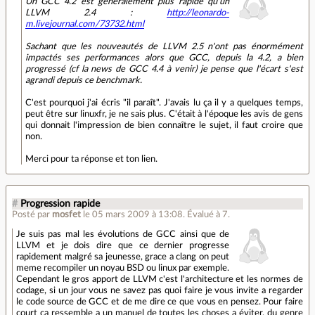
Un GCC 4.2 est généralement plus rapide qu'un
LLVM 2.4 :
http://leonardo-
m.livejournal.com/73732.html
Sachant que les nouveautés de LLVM 2.5 n'ont pas énormément
impactés ses performances alors que GCC, depuis la 4.2, a bien
progressé (cf la news de GCC 4.4 à venir) je pense que l'écart s'est
agrandi depuis ce benchmark.
C'est pourquoi j'ai écris "il paraît". J'avais lu ça il y a quelques temps,
peut être sur linuxfr, je ne sais plus. C'était à l'époque les avis de gens
qui donnait l'impression de bien connaître le sujet, il faut croire que
non.
Merci pour ta réponse et ton lien.
#
Progression rapide
Posté par
mosfet
le 05 mars 2009 à 13:08
.
Évalué à
7
.
Je suis pas mal les évolutions de GCC ainsi que de
LLVM et je dois dire que ce dernier progresse
rapidement malgré sa jeunesse, grace a clang on peut
meme recompiler un noyau BSD ou linux par exemple.
Cependant le gros apport de LLVM c'est l'architecture et les normes de
codage, si un jour vous ne savez pas quoi faire je vous invite a regarder
le code source de GCC et de me dire ce que vous en pensez. Pour faire
court ca ressemble a un manuel de toutes les choses a éviter, du genre