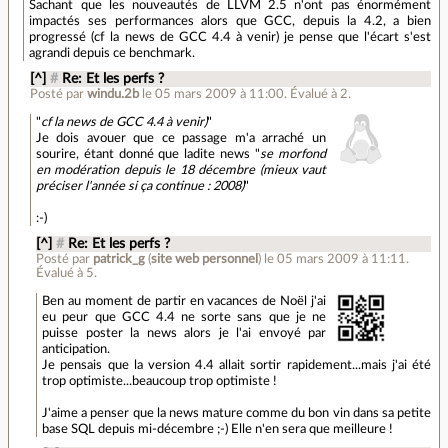
Sachant que les nouveautés de LLVM 2.5 n'ont pas énormément
impactés ses performances alors que GCC, depuis la 4.2, a bien
progressé (cf la news de GCC 4.4 à venir) je pense que l'écart s'est
agrandi depuis ce benchmark.
[^]
#
Re: Et les perfs ?
Posté par
windu.2b
le 05 mars 2009 à 11:00
.
Évalué à
2
.
"
cf la news de GCC 4.4 à venir)
"
Je dois avouer que ce passage m'a arraché un
sourire, étant donné que ladite news "
se morfond
en modération depuis le 18 décembre (mieux vaut
préciser l'année si ça continue : 2008)
"
:-)
[^]
#
Re: Et les perfs ?
Posté par
patrick_g
(
site web personnel
)
le 05 mars 2009 à 11:11
.
Évalué à
5
.
Ben au moment de partir en vacances de Noël j'ai
eu peur que GCC 4.4 ne sorte sans que je ne
puisse poster la news alors je l'ai envoyé par
anticipation.
Je pensais que la version 4.4 allait sortir rapidement...mais j'ai été
trop optimiste...
beaucoup
trop optimiste !
J'aime a penser que la news mature comme du bon vin dans sa petite
base SQL depuis mi-décembre ;-) Elle n'en sera que meilleure !