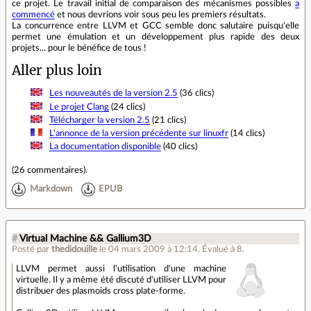
ce projet. Le travail initial de comparaison des mécanismes possibles
a
commencé
et nous devrions voir sous peu les premiers résultats.
La concurrence entre LLVM et GCC semble donc salutaire puisqu'elle
permet une émulation et un développement plus rapide des deux
projets... pour le bénéfice de tous !
Aller plus loin
Les nouveautés de la version 2.5
(36 clics)
Le projet Clang
(24 clics)
Télécharger la version 2.5
(21 clics)
L'annonce de la version précédente sur linuxfr
(14 clics)
La documentation disponible
(40 clics)
(
26 commentaires
).
Markdown
EPUB
#
Virtual Machine && Gallium3D
Posté par
thedidouille
le 04 mars 2009 à 12:14
.
Évalué à
8
.
LLVM permet aussi l'utilisation d'une machine
virtuelle. Il y a même été discuté d'utiliser LLVM pour
distribuer des plasmoids cross plate-forme.