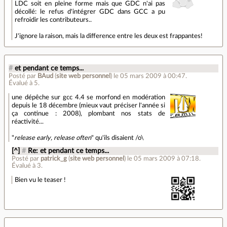
LDC soit en pleine forme mais que GDC n'ai pas
décollé: le refus d'intégrer GDC dans GCC a pu
refroidir les contributeurs..
J'ignore la raison, mais la difference entre les deux est frappantes!
#
et pendant ce temps...
Posté par
BAud
(
site web personnel
)
le 05 mars 2009 à 00:47
.
Évalué à
5
.
une dépêche sur gcc 4.4 se morfond en modération
depuis le 18 décembre (mieux vaut préciser l'année si
ça continue : 2008), plombant nos stats de
réactivité...
"
release early, release often
" qu'ils disaient /o\
[^]
#
Re: et pendant ce temps...
Posté par
patrick_g
(
site web personnel
)
le 05 mars 2009 à 07:18
.
Évalué à
3
.
Bien vu le teaser !