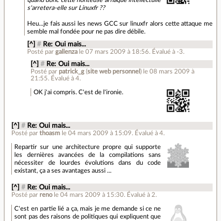
quand donc cette honteuse arnaque intellectulle
s'arretera-elle sur Linuxfr ??
Heu...je fais aussi les news GCC sur linuxfr alors cette attaque me
semble mal fondée pour ne pas dire débile.
[^]
#
Re: Oui mais...
Posté par
gallenza
le 07 mars 2009 à 18:56
.
Évalué à
-3
.
[^]
#
Re: Oui mais...
Posté par
patrick_g
(
site web personnel
)
le 08 mars 2009 à
21:55
.
Évalué à
4
.
OK j'ai compris. C'est de l'ironie.
[^]
#
Re: Oui mais...
Posté par
thoasm
le 04 mars 2009 à 15:09
.
Évalué à
4
.
Repartir sur une architecture propre qui supporte
les dernières avancées de la compilations sans
nécessiter de lourdes évolutions dans du code
existant, ça a ses avantages aussi ...
[^]
#
Re: Oui mais...
Posté par
reno
le 04 mars 2009 à 15:30
.
Évalué à
2
.
C'est en partie lié a ça, mais je me demande si ce ne
sont pas des raisons de politiques qui expliquent que