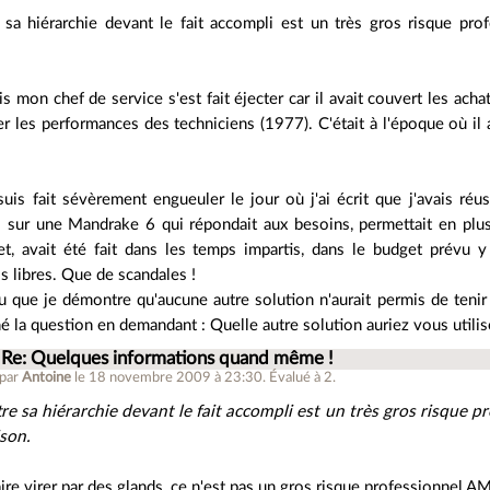
 sa hiérarchie devant le fait accompli est un très gros risque prof
s mon chef de service s'est fait éjecter car il avait couvert les ac
r les performances des techniciens (1977). C'était à l'époque où il a
suis fait sévèrement engueuler le jour où j'ai écrit que j'avais r
el sur une Mandrake 6 qui répondait aux besoins, permettait en plu
anet, avait été fait dans les temps impartis, dans le budget prév
ls libres. Que de scandales !
llu que je démontre qu'aucune autre solution n'aurait permis de tenir 
é la question en demandant : Quelle autre solution auriez vous utilisé
Re: Quelques informations quand même !
 par
Antoine
le 18 novembre 2009 à 23:30
.
Évalué à
2
.
re sa hiérarchie devant le fait accompli est un très gros risque pr
ison.
aire virer par des glands, ce n'est pas un gros risque professionnel 