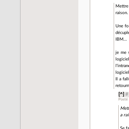
Mettre
raison.
Une foi
décuple
IBM...
je me 
logici
l'intr
logicie
Il a fa
retourn
[^]
#
Posté
Mett
a ra
Se f