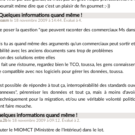
pourrait même dire que c'est un plaisir de fin gourmet ;-))
 Quelques informations quand même !
hoasm
le 18 novembre 2009 à 14:44
.
Évalué à
4
.
se poser la question "que peuvent raconter des commerciaux Ms dans 
s tu as quand même des arguments qu'un commerciaux peut sortir et
bilité avec les anciens documents sans trop de problèmes
tion des solutions entre elles
 fait une ristourne, regardez bien le TCO, toussa, les gens connaissen
ge compatible avec nos logiciels pour gérer les données, toussa.
 est possible de répondre à tout ça, interropérabilité des standards 
 "annexes", pérenniser les données et tout ça, mais à moins d'avo
techniquement pour la migration, et/ou une véritable volonté politi
nt faire mouche.
uelques informations quand même !
u.2b
le 18 novembre 2009 à 09:12
.
Évalué à
2
.
uter le MIOMCT (Ministère de l'Intérieur) dans le lot.