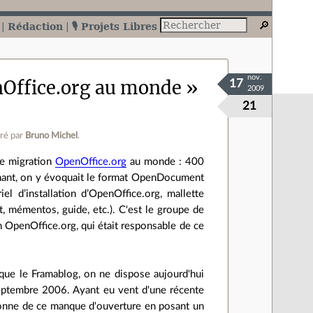
Rédaction
🎙️ Projets Libres
nov.
nOffice.org au monde »
17
2009
21
ré par
Bruno Michel
.
se migration
OpenOffice.org
au monde : 400
onnant, on y évoquait le format OpenDocument
el d’installation d’OpenOffice.org, mallette
 mémentos, guide, etc.). C'est le groupe de
n OpenOffice.org, qui était responsable de ce
que le Framablog, on ne dispose aujourd'hui
septembre 2006. Ayant eu vent d'une récente
étonne de ce manque d'ouverture en posant un