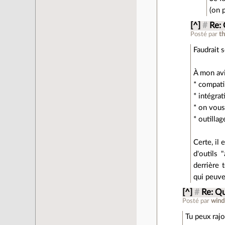
(on 
[^]
#
Re:
Posté par
t
Faudrait 
À mon avi
* compati
* intégra
* on vous
* outilla
Certe, il
d'outils
derrière 
qui peuve
[^]
#
Re: Q
Posté par
wind
Tu peux rajo