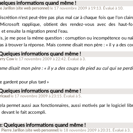
uelques informations quand même !
e Jarillon
(
site web personnel
)
le 17 novembre 2009 à 19:13
.
Évalué à
10
.
scrétion n'est peut-être pas plus mal car à chaque fois que l'on clai
, Microsoft rapplique, obtient des rendez-vous avec des haut-fo
. et ensuite la migration prend l'eau.
is, je me pose la même question : corruption ou incompétence ou na
pas à trouver la réponse. Mais comme disait mon père : « il y a des co
 Quelques informations quand même !
arry Cow
le 17 novembre 2009 à 22:42
.
Évalué à
3
.
e disait mon père : « il y a des coups de pied au cul qui se perd
se gardent pour plus tard »
 Quelques informations quand même !
ricaud
le 17 novembre 2009 à 23:15
.
Évalué à
5
.
cela permet aussi aux fonctionnaires, aussi motivés par le logiciel li
 devant le fait accompli.
e: Quelques informations quand même !
r
Pierre Jarillon
(
site web personnel
)
le 18 novembre 2009 à 20:31
.
Évalué à
3
.