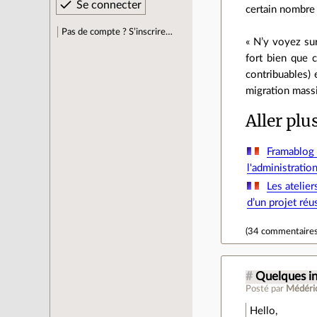
certain nombre
Pas de compte ? S’inscrire…
« N’y voyez su
fort bien que c
contribuables) 
migration massi
Aller plu
Framablog 
l'administratio
Les atelier
d’un projet réu
(
34 commentaire
#
Quelques i
Posté par
Médéri
Hello,