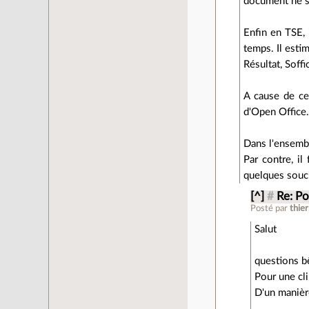
document ne s'
Enfin en TSE, 
temps. Il esti
Résultat, Soff
A cause de ces
d'Open Office
Dans l'ensembl
Par contre, i
quelques souc
[^]
#
Re: Po
Posté par
thier
Salut
questions bê
Pour une cli
D'un manière