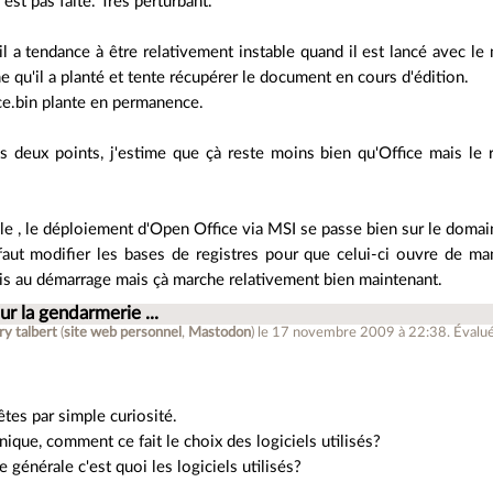
est pas faite. Très perturbant.
il a tendance à être relativement instable quand il est lancé avec 
me qu'il a planté et tente récupérer le document en cours d'édition.
ice.bin plante en permanence.
 deux points, j'estime que çà reste moins bien qu'Office mais le r
.
e , le déploiement d'Open Office via MSI se passe bien sur le domai
l faut modifier les bases de registres pour que celui-ci ouvre de 
is au démarrage mais çà marche relativement bien maintenant.
ur la gendarmerie ...
ry talbert
(
site web personnel
,
Mastodon
)
le 17 novembre 2009 à 22:38
.
Évalu
tes par simple curiosité.
nique, comment ce fait le choix des logiciels utilisés?
 générale c'est quoi les logiciels utilisés?