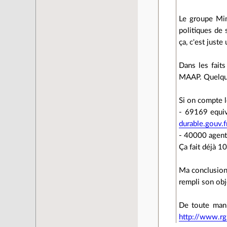
Le groupe Mi
politiques de 
ça, c'est juste
Dans les fait
MAAP. Quelques
Si on compte l
- 69169 equiv
durable.gouv.
- 40000 agent
Ça fait déjà 1
Ma conclusion
rempli son obje
De toute mani
http://www.rg