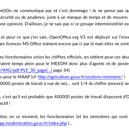
mOOo ne communique pas et c'est dommage ! Je ne pense pas que 
sécurité ou de prudence, juste à un manque de temps et de moyens (
 une opinion). D'ailleurs, je ne sais pas si ce groupe interministériel ex
s et pour ce que j'en sais, OpenOffice.org V3 est déployé sur l'e
 licences MS Office traînent encore par ci par là mais elles ne sont 
es fonctionnaires selon les chiffres officiels, on obtient pour ces deu
alent temps plein pour le MEEDM donc plus d'agents et de postes 
fr/IMG/pdf/PLF_30_page(...)
page 34)
s pour le MAAP (cf:
http://agriculture.gouv.fr/sections/ministere/
)
00000 postes de travail à vue de nez... soit 1/4 du chiffre annoncé a
, c'est qu'il est probable que 400000 postes de travail disposent 
ctif !
ère, en ce moment, les fonctionnaires (et les ministères qui vont 
pp.modernisation.gouv.fr/index.php
)...