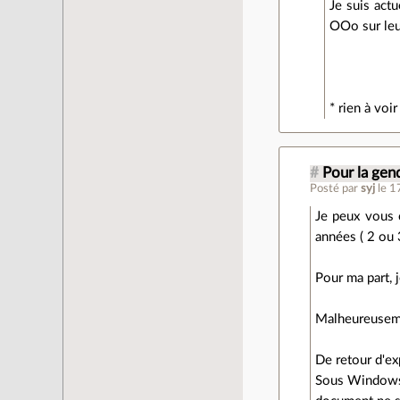
Je suis act
OOo sur leu
* rien à voi
#
Pour la gend
Posté par
syj
le 
Je peux vous 
années ( 2 ou 
Pour ma part, 
Malheureusemen
De retour d'ex
Sous Windows ,