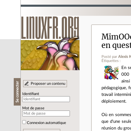
MimOOo 
en ques
Posté par
Alexis 
Étiquettes :
En s
000 
ains
Se connecter
Proposer un contenu
pédagogique, f
Identifiant
travail intermi
déploiement.
Mot de passe
Où en sommes-n
que d'une seul
Connexion automatique
réunion du grou