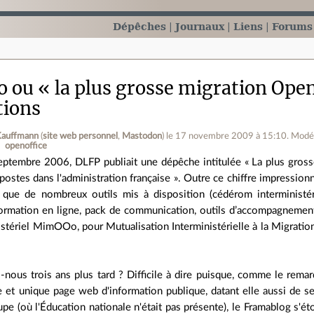
Dépêches
Journaux
Liens
Forums
ou « la plus grosse migration Ope
tions
Kauffmann
(
site web personnel
,
Mastodon
)
le 17 novembre 2009 à 15:10
.
Modé
openoffice
eptembre 2006, DLFP publiait une dépêche intitulée « La plus gros
postes dans l'administration française ». Outre ce chiffre impressi
i que de nombreux outils mis à disposition (cédérom interministéri
ormation en ligne, pack de communication, outils d’accompagnement,
nistériel MimOOo, pour Mutualisation Interministérielle à la Migratio
ous trois ans plus tard ? Difficile à dire puisque, comme le remar
e et unique page web d'information publique, datant elle aussi de 
pe (où l'Éducation nationale n'était pas présente), le Framablog s'