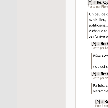
[^]
#
Re: Q
Posté par
Pierr
Un peu de di
avoir lieu
politiciens..
À chaque fo
Je n'arrive 
[^]
#
Re:
Posté par
L
Mais comm
« ou qui 
[^]
#
Re:
Posté par
st
Parfois, 
hiérarchie
[^]
#
R
Posté pa