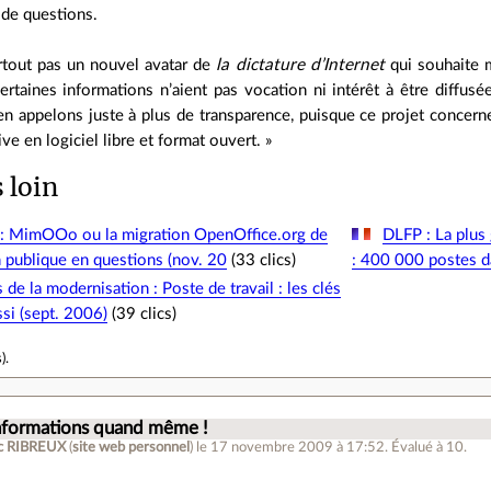
 de questions.
rtout pas un nouvel avatar de
la dictature d’Internet
qui souhaite 
ertaines informations n’aient pas vocation ni intérêt à être diffus
en appelons juste à plus de transparence, puisque ce projet concern
ve en logiciel libre et format ouvert. »
s loin
: MimOOo ou la migration OpenOffice.org de
DLFP : La plus
n publique en questions (nov. 20
(33 clics)
: 400 000 postes da
s de la modernisation : Poste de travail : les clés
ssi (sept. 2006)
(39 clics)
s
).
nformations quand même !
c RIBREUX
(
site web personnel
)
le 17 novembre 2009 à 17:52
.
Évalué à
10
.