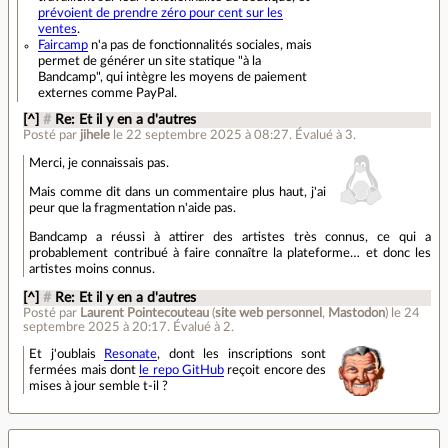
prévoient de prendre zéro pour cent sur les
ventes
.
Faircamp
n'a pas de fonctionnalités sociales, mais
permet de générer un site statique "à la
Bandcamp", qui intègre les moyens de paiement
externes comme PayPal.
[^]
#
Re: Et il y en a d'autres
Posté par
jihele
le 22 septembre 2025 à 08:27
.
Évalué à
3
.
Merci, je connaissais pas.
Mais comme dit dans un commentaire plus haut, j'ai
peur que la fragmentation n'aide pas.
Bandcamp a réussi à attirer des artistes très connus, ce qui a
probablement contribué à faire connaître la plateforme… et donc les
artistes moins connus.
[^]
#
Re: Et il y en a d'autres
Posté par
Laurent Pointecouteau
(
site web personnel
,
Mastodon
)
le 24
septembre 2025 à 20:17
.
Évalué à
2
.
Et j'oublais
Resonate
, dont les inscriptions sont
fermées mais dont
le repo GitHub
reçoit encore des
mises à jour semble t-il ?