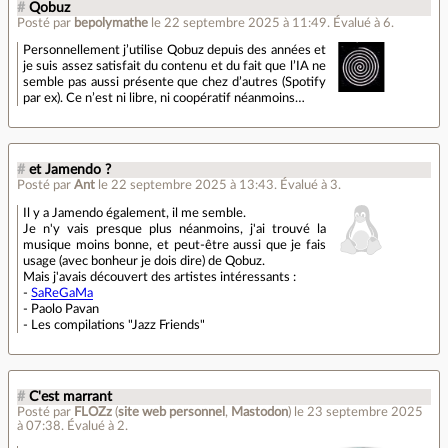
#
Qobuz
Posté par
bepolymathe
le 22 septembre 2025 à 11:49
.
Évalué à
6
.
Personnellement j’utilise Qobuz depuis des années et
je suis assez satisfait du contenu et du fait que l’IA ne
semble pas aussi présente que chez d’autres (Spotify
par ex). Ce n’est ni libre, ni coopératif néanmoins…
#
et Jamendo ?
Posté par
Ant
le 22 septembre 2025 à 13:43
.
Évalué à
3
.
Il y a Jamendo également, il me semble.
Je n'y vais presque plus néanmoins, j'ai trouvé la
musique moins bonne, et peut-être aussi que je fais
usage (avec bonheur je dois dire) de Qobuz.
Mais j'avais découvert des artistes intéressants :
-
SaReGaMa
- Paolo Pavan
- Les compilations "Jazz Friends"
#
C'est marrant
Posté par
FLOZz
(
site web personnel
,
Mastodon
)
le 23 septembre 2025
à 07:38
.
Évalué à
2
.