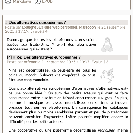
Markdown
EPUB
#
Des alternatives européennes ?
Posté par
Exagone313
(
site web personnel
,
Mastodon
)
le 21 septembre
2025 à 19:19
.
Évalué à
4
.
Dommage que toutes les plateformes citées soient
basées aux États-Unis. Y a-t-il des alternatives
européennes qui existent ?
[^]
#
Re: Des alternatives européennes ?
Posté par
orfenor
le 21 septembre 2025 à 20:07
.
Évalué à
8
.
Nina est décentralisée, ça peut-être de tous les
coins du monde. Subvert est coopératif, ça peut-
être une coop mondiale.
Quant aux alternatives européennes d'alternatives d'alternatives, est-
ce une bonne idée ? On aura des petits acteurs qui vont se faire
concurrence entre eux tout en faisant concurrence aux gros. En plus,
comme la musique est assez mondialisée, on s'attend à trouver
presque tout sur les plateformes. En conséquence les catalogues
deviennent plus ou moins semblables partout et peu de plateformes
peuvent coexister. Fragmenter l'offre pourrait amplifier encore la
difficulté pour les petits acteurs.
Une coopérative ou une plateforme décentralisée
mondiales
, même