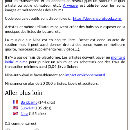
pour les transactions et les données de réseau (quel utilisateur suit quel
artiste ou autre utilisateur, etc.).
Arweave
est utilisée pour les sons,
images et métadonnées des albums.
Code source et outils sont disponibles ici:
https://dev.ninaprotocol.com/
.
Artistes et même utilisateurs peuvent créer des hubs pour exposer de la
musique, des listes de lecture, etc.
La musique sur Nina est en écoute libre. L'achat est donc un acte de
soutien mais il peut aussi donner droit à des bonus (sons en meilleure
qualité, morceaux supplémentaires, vidéos,…).
Il n'y a pas de frais de plateforme. Les artistes doivent payer un
montant
initial minime
pour publier un album et les acheteurs ont des frais de
transaction minimes aussi (0,04 $) via Solana.
Nina auto-évalue favorablement son
impact environnemental
.
Nina annonce plus de 20 000 artistes, labels et auditeurs.
Aller plus loin
Bandcamp
(144 clics)
Subvert
(105 clics)
Nina
(155 clics)
(
15 commentaires
).