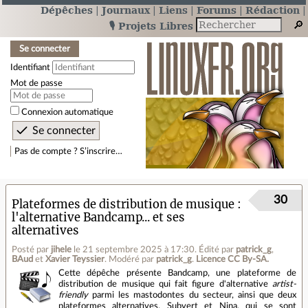
Dépêches
Journaux
Liens
Forums
Rédaction
🎙️ Projets Libres
Se connecter
Identifiant
Mot de passe
Connexion automatique
Pas de compte ? S’inscrire…
30
Plateformes de distribution de musique :
l'alternative Bandcamp... et ses
alternatives
Posté par
jihele
le 21 septembre 2025 à 17:30
.
Édité par
patrick_g
,
BAud
et
Xavier Teyssier
.
Modéré par
patrick_g
.
Licence CC By‑SA.
Cette dépêche présente Bandcamp, une plateforme de
distribution de musique qui fait figure d'alternative
artist-
friendly
parmi les mastodontes du secteur, ainsi que deux
plateformes alternatives, Subvert et Nina, qui se sont