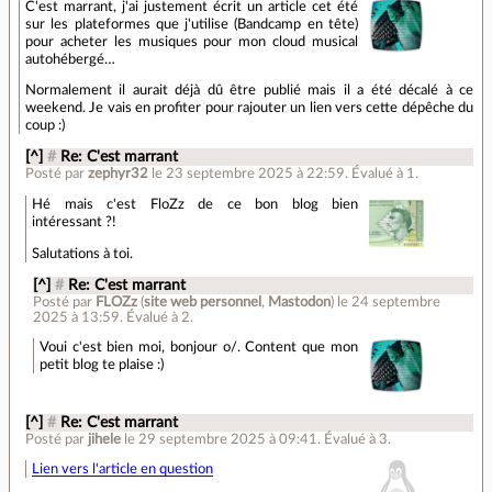
C'est marrant, j'ai justement écrit un article cet été
sur les plateformes que j'utilise (Bandcamp en tête)
pour acheter les musiques pour mon cloud musical
autohébergé…
Normalement il aurait déjà dû être publié mais il a été décalé à ce
weekend. Je vais en profiter pour rajouter un lien vers cette dépêche du
coup :)
[^]
#
Re: C'est marrant
Posté par
zephyr32
le 23 septembre 2025 à 22:59
.
Évalué à
1
.
Hé mais c'est FloZz de ce bon blog bien
intéressant ?!
Salutations à toi.
[^]
#
Re: C'est marrant
Posté par
FLOZz
(
site web personnel
,
Mastodon
)
le 24 septembre
2025 à 13:59
.
Évalué à
2
.
Voui c'est bien moi, bonjour o/. Content que mon
petit blog te plaise :)
[^]
#
Re: C'est marrant
Posté par
jihele
le 29 septembre 2025 à 09:41
.
Évalué à
3
.
Lien vers l'article en question