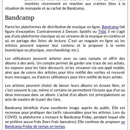
montées récemment en réaction aux craintes liées à la
situation de monopole et au rachat de Bandcamp.
Bandcamp
Parmi les plateformes de distribution de musique en ligne,
Bandcamp
fait
figure d'exception. Contrairement à Deezer, Spotify ou
Tidal
, il ne s'agit
pas d'une plateforme classique où on
streame
de la musique en continu et
où on partage des listes de lecture. C'est un magasin en ligne où les
artistes peuvent exposer leur contenu et le proposer à la vente
(numérique ou physique,
merchandising
, etc.).
Les utilisateurs peuvent acheter avec ou sans compte et offrir des
albums à des amis. Un compte permet de garder une trace de ses achats,
les exposer pour les faire découvrir, et les
streamer
via une appli mobile,
ainsi que de suivre des artistes pour être notifié des sorties et recevoir
leurs messages, ou d'autres utilisateurs pour être notifié de leurs achats.
Les artistes peuvent choisir de laisser leurs albums en écoute libre, et
c'est souvent le cas, même si certains ne permettent l'écoute que d'un ou
deux morceaux dans un album. L'achat d'un album est principalement un
acte de soutien de la part des fans.
Bandcamp bénéficie d'une excellente image auprès du public. Elle est
reconnue pour pratiquer des tarifs raisonnables pour les artistes. Lors du
COVID, la plateforme a instauré le Bandcamp Friday, pendant lequel elle
ne prélève aucun frais (hors frais bancaires). Elle continue de proposer
un
Bandcamp Friday de temps en temps
.