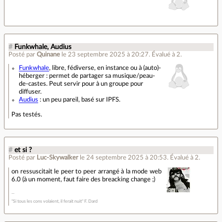
#
Funkwhale, Audius
Posté par
Quinane
le 23 septembre 2025 à 20:27
.
Évalué à
2
.
Funkwhale
, libre, fédiverse, en instance ou à (auto)-
héberger : permet de partager sa musique/peau-
de-castes. Peut servir pour à un groupe pour
diffuser.
Audius
: un peu pareil, basé sur IPFS.
Pas testés.
#
et si ?
Posté par
Luc-Skywalker
le 24 septembre 2025 à 20:53
.
Évalué à
2
.
on ressuscitait le peer to peer arrangé à la mode web
6.0 (à un moment, faut faire des breacking change ;)
"Si tous les cons volaient, il ferait nuit" F. Dard