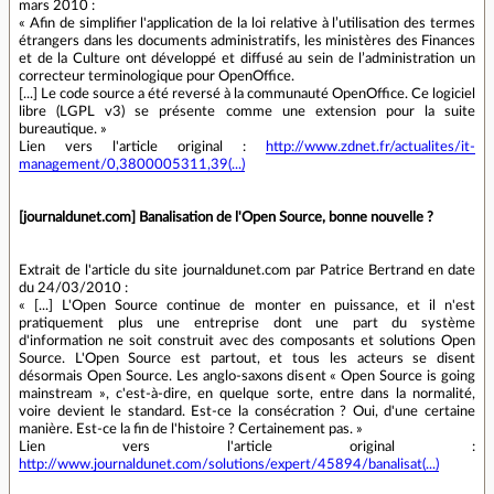
mars 2010 :
« Afin de simplifier l'application de la loi relative à l’utilisation des termes
étrangers dans les documents administratifs, les ministères des Finances
et de la Culture ont développé et diffusé au sein de l’administration un
correcteur terminologique pour OpenOffice.
[...] Le code source a été reversé à la communauté OpenOffice. Ce logiciel
libre (LGPL v3) se présente comme une extension pour la suite
bureautique. »
Lien vers l'article original :
http://www.zdnet.fr/actualites/it-
management/0,3800005311,39(...)
[journaldunet.com] Banalisation de l'Open Source, bonne nouvelle ?
Extrait de l'article du site journaldunet.com par Patrice Bertrand en date
du 24/03/2010 :
« [...] L'Open Source continue de monter en puissance, et il n'est
pratiquement plus une entreprise dont une part du système
d'information ne soit construit avec des composants et solutions Open
Source. L'Open Source est partout, et tous les acteurs se disent
désormais Open Source. Les anglo-saxons disent « Open Source is going
mainstream », c'est-à-dire, en quelque sorte, entre dans la normalité,
voire devient le standard. Est-ce la consécration ? Oui, d'une certaine
manière. Est-ce la fin de l'histoire ? Certainement pas. »
Lien vers l'article original :
http://www.journaldunet.com/solutions/expert/45894/banalisat(...)