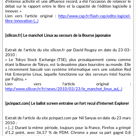
d'intense activité et une affluence record, a été l'occasion de relancer le
débat sur le rapport entre le libre et la capacité de l'édition logicielle à
innover. »
Lien vers l'article original :
http://www.cxp.fr/flash-cxp/edito-logiciel-
libre-innovation-(...)
[silicon.fr] Le manchot Linux au secours de la Bourse japonaise
Extrait de l'article du site silicon.fr par David Feugey en date du 23-03-
2010 :
« Le Tokyo Stock Exchange (TSE), plus prosaïquement connu comme
étant la Bourse de Tokyo, est la deuxième place boursière au monde. Elle
a récemment basculé son système informatique vers une solution Red
Hat Enterprise Linux, laquelle fonctionne sur des serveurs Intel fournis
par Fujitsu. »
Lien vers l'article original :
http://www.silicon.fr/fr/news/2010/03/23/le_manchot_linux_au(...)
[pcinpact.com] Le ballot screen entraine un fort recul d'Internet Explorer
Extrait de l'article du site pcinpact.com par Nil Sanyas en date du 23 mars
2010 :
« [...] Durant la même période, toujours pour la France, Firefox a grimpé
d’1,2 point, avec 36,57 % de PDM. Chrome a pour sa part gagné 0,8