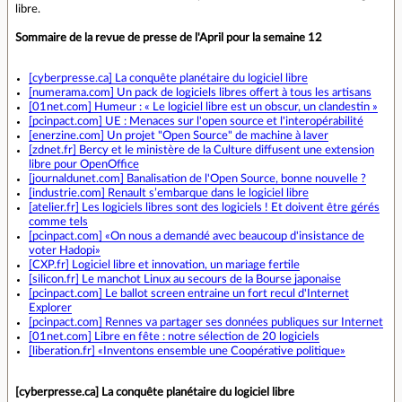
libre.
Sommaire de la revue de presse de l'April pour la semaine 12
[cyberpresse.ca] La conquête planétaire du logiciel libre
[numerama.com] Un pack de logiciels libres offert à tous les artisans
[01net.com] Humeur : « Le logiciel libre est un obscur, un clandestin »
[pcinpact.com] UE : Menaces sur l'open source et l'interopérabilité
[enerzine.com] Un projet "Open Source" de machine à laver
[zdnet.fr] Bercy et le ministère de la Culture diffusent une extension
libre pour OpenOffice
[journaldunet.com] Banalisation de l'Open Source, bonne nouvelle ?
[industrie.com] Renault s’embarque dans le logiciel libre
[atelier.fr] Les logiciels libres sont des logiciels ! Et doivent être gérés
comme tels
[pcinpact.com] «On nous a demandé avec beaucoup d'insistance de
voter Hadopi»
[CXP.fr] Logiciel libre et innovation, un mariage fertile
[silicon.fr] Le manchot Linux au secours de la Bourse japonaise
[pcinpact.com] Le ballot screen entraine un fort recul d'Internet
Explorer
[pcinpact.com] Rennes va partager ses données publiques sur Internet
[01net.com] Libre en fête : notre sélection de 20 logiciels
[liberation.fr] «Inventons ensemble une Coopérative politique»
[cyberpresse.ca] La conquête planétaire du logiciel libre