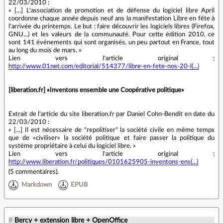
22/03/2010 :
« [...] L'association de promotion et de défense du logiciel libre April
coordonne chaque année depuis neuf ans la manifestation Libre en fête à
l'arrivée du printemps. Le but : faire découvrir les logiciels libres (Firefox,
GNU...) et les valeurs de la communauté. Pour cette édition 2010, ce
sont 141 événements qui sont organisés, un peu partout en France, tout
au long du mois de mars. »
Lien vers l'article original :
http://www.01net.com/editorial/514377/libre-en-fete-nos-20-l(...)
[liberation.fr] «Inventons ensemble une Coopérative politique»
Extrait de l'article du site liberation.fr par Daniel Cohn-Bendit en date du
22/03/2010 :
« [...] Il est nécessaire de "repolitiser" la société civile en même temps
que de «civiliser» la société politique et faire passer la politique du
système propriétaire à celui du logiciel libre. »
Lien vers l'article original :
http://www.liberation.fr/politiques/0101625905-inventons-ens(...)
(
5 commentaires
).
Markdown
EPUB
#
Bercy + extension libre + OpenOffice