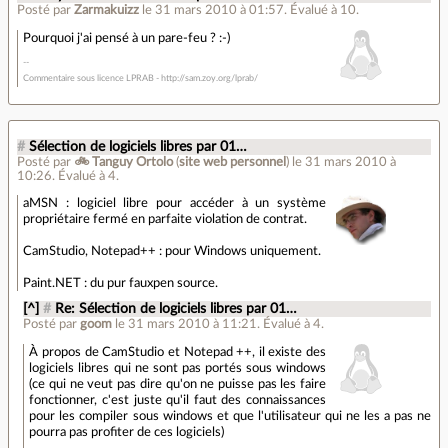
Posté par
Zarmakuizz
le 31 mars 2010 à 01:57
.
Évalué à
10
.
Pourquoi j'ai pensé à un pare-feu ? :-)
Commentaire sous licence LPRAB - http://sam.zoy.org/lprab/
#
Sélection de logiciels libres par 01…
Posté par
🚲 Tanguy Ortolo
(
site web personnel
)
le 31 mars 2010 à
10:26
.
Évalué à
4
.
aMSN : logiciel libre pour accéder à un système
propriétaire fermé en parfaite violation de contrat.
CamStudio, Notepad++ : pour Windows uniquement.
Paint.NET : du pur fauxpen source.
[^]
#
Re: Sélection de logiciels libres par 01…
Posté par
goom
le 31 mars 2010 à 11:21
.
Évalué à
4
.
À propos de CamStudio et Notepad ++, il existe des
logiciels libres qui ne sont pas portés sous windows
(ce qui ne veut pas dire qu'on ne puisse pas les faire
fonctionner, c'est juste qu'il faut des connaissances
pour les compiler sous windows et que l'utilisateur qui ne les a pas ne
pourra pas profiter de ces logiciels)