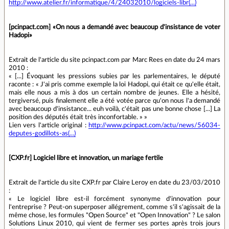
http://www.atelier.fr/informatique/4/24032010/logiciels-libr(...)
[pcinpact.com] «On nous a demandé avec beaucoup d'insistance de voter
Hadopi»
Extrait de l'article du site pcinpact.com par Marc Rees en date du 24 mars
2010 :
« [...] Évoquant les pressions subies par les parlementaires, le député
raconte : « J'ai pris comme exemple la loi Hadopi, qui était ce qu'elle était,
mais elle nous a mis à dos un certain nombre de jeunes. Elle a hésité,
tergiversé, puis finalement elle a été votée parce qu'on nous l'a demandé
avec beaucoup d'insistance... euh voilà, c'était pas une bonne chose [...] La
position des députés était très inconfortable. » »
Lien vers l'article original :
http://www.pcinpact.com/actu/news/56034-
deputes-godillots-as(...)
[CXP.fr] Logiciel libre et innovation, un mariage fertile
Extrait de l'article du site CXP.fr par Claire Leroy en date du 23/03/2010
:
« Le logiciel libre est-il forcément synonyme d'innovation pour
l'entreprise ? Peut-on superposer allégrement, comme s'il s'agissait de la
même chose, les formules "Open Source" et "Open Innovation" ? Le salon
Solutions Linux 2010, qui vient de fermer ses portes après trois jours