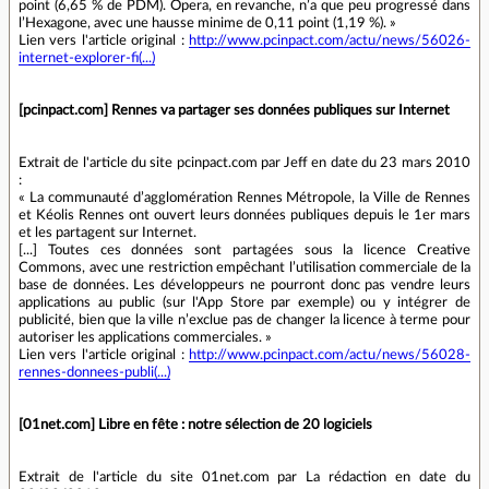
point (6,65 % de PDM). Opera, en revanche, n’a que peu progressé dans
l’Hexagone, avec une hausse minime de 0,11 point (1,19 %). »
Lien vers l'article original :
http://www.pcinpact.com/actu/news/56026-
internet-explorer-fi(...)
[pcinpact.com] Rennes va partager ses données publiques sur Internet
Extrait de l'article du site pcinpact.com par Jeff en date du 23 mars 2010
:
« La communauté d’agglomération Rennes Métropole, la Ville de Rennes
et Kéolis Rennes ont ouvert leurs données publiques depuis le 1er mars
et les partagent sur Internet.
[...] Toutes ces données sont partagées sous la licence Creative
Commons, avec une restriction empêchant l’utilisation commerciale de la
base de données. Les développeurs ne pourront donc pas vendre leurs
applications au public (sur l'App Store par exemple) ou y intégrer de
publicité, bien que la ville n’exclue pas de changer la licence à terme pour
autoriser les applications commerciales. »
Lien vers l'article original :
http://www.pcinpact.com/actu/news/56028-
rennes-donnees-publi(...)
[01net.com] Libre en fête : notre sélection de 20 logiciels
Extrait de l'article du site 01net.com par La rédaction en date du