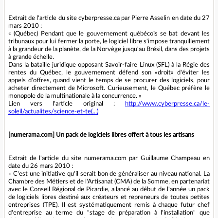
Extrait de l'article du site cyberpresse.ca par Pierre Asselin en date du 27
mars 2010 :
« (Québec) Pendant que le gouvernement québécois se bat devant les
tribunaux pour lui fermer la porte, le logiciel libre s'impose tranquillement
à la grandeur de la planète, de la Norvège jusqu'au Brésil, dans des projets
à grande échelle.
Dans la bataille juridique opposant Savoir-faire Linux (SFL) à la Régie des
rentes du Québec, le gouvernement défend son «droit» d'éviter les
appels d'offres, quand vient le temps de se procurer des logiciels, pour
acheter directement de Microsoft. Curieusement, le Québec préfère le
monopole de la multinationale à la concurrence. »
Lien vers l'article original :
http://www.cyberpresse.ca/le-
soleil/actualites/science-et-te(...)
[numerama.com] Un pack de logiciels libres offert à tous les artisans
Extrait de l'article du site numerama.com par Guillaume Champeau en
date du 26 mars 2010 :
« C'est une initiative qu'il serait bon de généraliser au niveau national. La
Chambre des Métiers et de l'Artisanat (CMA) de la Somme, en partenariat
avec le Conseil Régional de Picardie, a lancé au début de l'année un pack
de logiciels libres destiné aux créateurs et repreneurs de toutes petites
entreprises (TPE). Il est systématiquement remis à chaque futur chef
d'entreprise au terme du "stage de préparation à l'installation" que