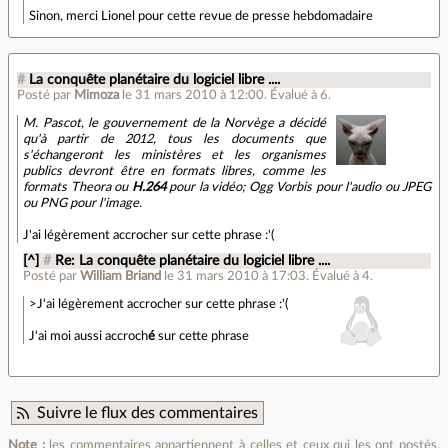
Sinon, merci Lionel pour cette revue de presse hebdomadaire
#
La conquête planétaire du logiciel libre ....
Posté par
Mimoza
le 31 mars 2010 à 12:00
.
Évalué à
6
.
M. Pascot, le gouvernement de la Norvège a décidé
qu'à partir de 2012, tous les documents que
s'échangeront les ministères et les organismes
publics devront être en formats libres, comme les
formats Theora ou
H.264
pour la vidéo; Ogg Vorbis pour l'audio ou JPEG
ou PNG pour l'image.
J'ai légèrement accrocher sur cette phrase :'(
[^]
#
Re: La conquête planétaire du logiciel libre ....
Posté par
William Briand
le 31 mars 2010 à 17:03
.
Évalué à
4
.
>J'ai légèrement accrocher sur cette phrase :'(
J'ai moi aussi accroch
é
sur cette phrase
Suivre le flux des commentaires
Note :
les commentaires appartiennent à celles et ceux qui les ont postés.