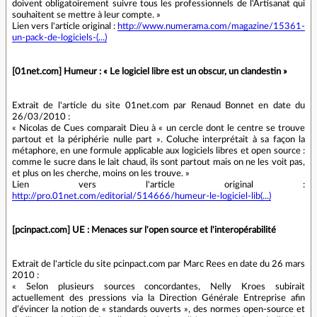
doivent obligatoirement suivre tous les professionnels de l'Artisanat qui
souhaitent se mettre à leur compte. »
Lien vers l'article original :
http://www.numerama.com/magazine/15361-
un-pack-de-logiciels-(...)
[01net.com] Humeur : « Le logiciel libre est un obscur, un clandestin »
Extrait de l'article du site 01net.com par Renaud Bonnet en date du
26/03/2010 :
« Nicolas de Cues comparait Dieu à « un cercle dont le centre se trouve
partout et la périphérie nulle part ». Coluche interprétait à sa façon la
métaphore, en une formule applicable aux logiciels libres et open source :
comme le sucre dans le lait chaud, ils sont partout mais on ne les voit pas,
et plus on les cherche, moins on les trouve. »
Lien vers l'article original :
http://pro.01net.com/editorial/514666/humeur-le-logiciel-lib(...)
[pcinpact.com] UE : Menaces sur l'open source et l'interopérabilité
Extrait de l'article du site pcinpact.com par Marc Rees en date du 26 mars
2010 :
« Selon plusieurs sources concordantes, Nelly Kroes subirait
actuellement des pressions via la Direction Générale Entreprise afin
d’évincer la notion de « standards ouverts », des normes open-source et