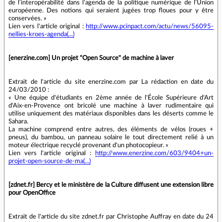
de l’interopérabilité dans l’agenda de la politique numérique de l’Union
européenne. Des notions qui seraient jugées trop floues pour y être
conservées. »
Lien vers l'article original :
http://www.pcinpact.com/actu/news/56095-
nellies-kroes-agenda(...)
[enerzine.com] Un projet "Open Source" de machine à laver
Extrait de l'article du site enerzine.com par La rédaction en date du
24/03/2010 :
« Une équipe d'étudiants en 2ème année de l'École Supérieure d'Art
d'Aix-en-Provence ont bricolé une machine à laver rudimentaire qui
utilise uniquement des matériaux disponibles dans les déserts comme le
Sahara.
La machine comprend entre autres, des éléments de vélos (roues +
pneus), du bambou, un panneau solaire le tout directement relié à un
moteur électrique recyclé provenant d'un photocopieur. »
Lien vers l'article original :
http://www.enerzine.com/603/9404+un-
projet-open-source-de-ma(...)
[zdnet.fr] Bercy et le ministère de la Culture diffusent une extension libre
pour OpenOffice
Extrait de l'article du site zdnet.fr par Christophe Auffray en date du 24