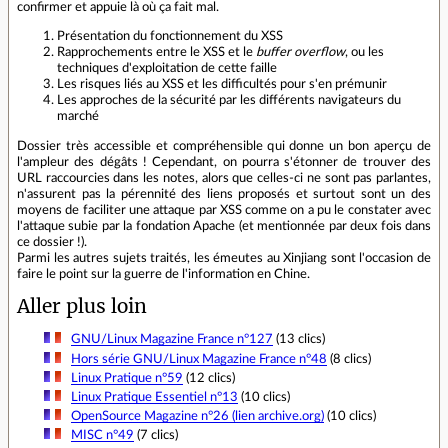
confirmer et appuie là où ça fait mal.
Présentation du fonctionnement du XSS
Rapprochements entre le XSS et le
buffer overflow
, ou les
techniques d'exploitation de cette faille
Les risques liés au XSS et les difficultés pour s'en prémunir
Les approches de la sécurité par les différents navigateurs du
marché
Dossier très accessible et compréhensible qui donne un bon aperçu de
l'ampleur des dégâts ! Cependant, on pourra s'étonner de trouver des
URL raccourcies dans les notes, alors que celles-ci ne sont pas parlantes,
n'assurent pas la pérennité des liens proposés et surtout sont un des
moyens de faciliter une attaque par XSS comme on a pu le constater avec
l'attaque subie par la fondation Apache (et mentionnée par deux fois dans
ce dossier !).
Parmi les autres sujets traités, les émeutes au Xinjiang sont l'occasion de
faire le point sur la guerre de l'information en Chine.
Aller plus loin
GNU/Linux Magazine France n°127
(13 clics)
Hors série GNU/Linux Magazine France n°48
(8 clics)
Linux Pratique n°59
(12 clics)
Linux Pratique Essentiel n°13
(10 clics)
OpenSource Magazine n°26 (lien archive.org)
(10 clics)
MISC n°49
(7 clics)