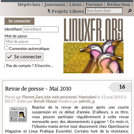
Dépêches
Journaux
Liens
Forums
Rédaction
🎙️ Projets Libres
Se connecter
Identifiant
Mot de passe
Connexion automatique
Pas de compte ? S’inscrire…
16
Revue de presse - Mai 2010
Posté par
Florent Zara
(
site web personnel
,
Mastodon
)
le 13 mai 2010 à
00:17
.
Édité par
Benoît Sibaud
.
Modéré par
patrick_g
.
Reprise de la revue de presse après une courte
suspension en ce début d'année. D'ailleurs, à ce titre,
vous pouvez participer régulièrement à cette revue
mensuelle avec des abonnements à gagner ! Ce mois-ci,
l'Ubuntu-mania arrive tout doucement chez OpenSource
Magazine et Linux Pratique Essentiel. Certains font de la résistance,