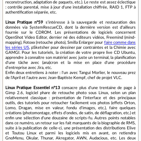
reconstruction, adaptation de paquets, etc.). Le reste est assez éclectique
: contrôle parental, mise à jour d'une installation chiffrée, RAID 1, FTP à
authentification séparée, etc.
Linux Pratique n°59
s'intéresse à la sauvegarde et restauration des
données via SystemRescueCD, dont la dernière version est d'ailleurs
fournie sur le CDROM. Les présentations de logiciels concernent
OpenShot Video Editor, dernier né des éditeurs vidéos, Freemind (mind-
mapping), Fotoxx (retouche photo), Smilla Enlarger pour
faire comme dans
les séries US
, pSketsher pour dessiner par contraintes et la Chimie avec
GAMGI. Pour les tutoriels, la création de votre propre live CD Ubuntu,
apprendre à connaître son matériel avec juste un terminal, la planification
d'une tâche avec (ana)cron et la mise en place d'une procédure
d'entreprise avec Jira, etc.
Enfin deux entretiens à noter : l'un avec Tangui Morlier, le nouveau prez
de l'April et l'autre avec Jean-Baptiste Kempf, chef de projet VLC.
Linux Pratique Essentiel n°13
consacre plus d'une trentaine de page à
Gimp 2.6, logiciel phare de retouche photo sous Linux, selon un plan
relativement classique : présentation de l'interface et des principaux
outils, des tutoriels pour retoucher facilement vos photos (effets Orton,
Lomo, Dragan, mise en valeur, fondu d'images, etc.), faire quelques
créations (photomontage, effets d'ondes, de satin, de déflagration, etc.) et
enfin une sélection d'une douzaine de scripts-fu. Autres points notables
dans ce numéro, un retour sur les fait marquants de la biographie de RMS,
suite à la publication de celle-ci, une présentation des distributions Elive
et Toutou Linux et parmi les logiciels mis en avant, on retiendra
GnoMenu, Okular, Thunar, Akregator, AWN, Audacious, etc. Les deux