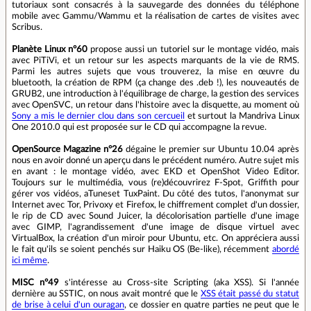
tutoriaux sont consacrés à la sauvegarde des données du téléphone
mobile avec Gammu/Wammu et la réalisation de cartes de visites avec
Scribus.
Planète Linux n°60
propose aussi un tutoriel sur le montage vidéo, mais
avec PiTiVi, et un retour sur les aspects marquants de la vie de RMS.
Parmi les autres sujets que vous trouverez, la mise en œuvre du
bluetooth, la création de RPM (ça change des .deb !), les nouveautés de
GRUB2, une introduction à l'équilibrage de charge, la gestion des services
avec OpenSVC, un retour dans l'histoire avec la disquette, au moment où
Sony a mis le dernier clou dans son cercueil
et surtout la Mandriva Linux
One 2010.0 qui est proposée sur le CD qui accompagne la revue.
OpenSource Magazine n°26
dégaine le premier sur Ubuntu 10.04 après
nous en avoir donné un aperçu dans le précédent numéro. Autre sujet mis
en avant : le montage vidéo, avec EKD et OpenShot Video Editor.
Toujours sur le multimédia, vous (re)découvrirez F-Spot, Griffith pour
gérer vos vidéos, aTuneset TuxPaint. Du côté des tutos, l'anonymat sur
Internet avec Tor, Privoxy et Firefox, le chiffrement complet d'un dossier,
le rip de CD avec Sound Juicer, la décolorisation partielle d'une image
avec GIMP, l'agrandissement d'une image de disque virtuel avec
VirtualBox, la création d'un miroir pour Ubuntu, etc. On appréciera aussi
le fait qu'ils se soient penchés sur Haiku OS (Be-like), récemment
abordé
ici même
.
MISC n°49
s'intéresse au Cross-site Scripting (aka XSS). Si l'année
dernière au SSTIC, on nous avait montré que le
XSS était passé du statut
de brise à celui d'un ouragan
, ce dossier en quatre parties ne peut que le