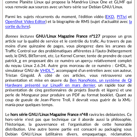
comme Planète Linux qui propose la Mandriva Linux One et GLMF qui
vous renvoie aux sources avec un hors-série sur Debian GNU/Linux.
Parmi les sujets récurrents du moment, l'édition vidéo (
EKD
,
PiTivi
et
OpenShot Video Editor
) et la biographie de RMS (sujet d'actualité avec
la
sortie du livre
).
Bonnes lectures
GNU/Linux Magazine France n°127
propose un gros
article sur la qualité de service et le contrôle du trafic. Au travers de pas
moins d'une quinzaine de pages, vous plongerez dans les arcanes de
Traffic Control sur des problématiques afférentes à l'(auto-)hébergement
web, le DNS, BitTorrent, etc. Le Kernel Corner, tente de prendre de court
patrick_g en proposant dès ce numéro un aperçu relativement complet
du noyau Linux 2.6.34. Autre gros morceau de ce numéro : GHDL, le
simulateur GNU de
VHDL
, accompagné d'un entretien avec son auteur,
Tristan Gingold. À côté de ces articles, vous retrouverez une
présentation et mise en œuvre du
Ben NanoNote, un système de Qi
Hardware présenté sur LinuxFr en mars dernier
, un rapide tour de
présentation de cinq gestionnaires de projets (lourds et légers) et une
perle de Mongueur pour produire un PDF au format booklet. Quant au
coup de gueule de Jean-Pierre Troll, il devrait vous guérir de la XML-
mania pour quelques temps.
Le
hors série GNU/Linux Magazine France n°48
ravira les debianistes. Ce
hors-série n'est pas que technique car il aborde aussi la philosophie,
l'historique, la gouvernance et l'organisation de cette honorable
distribution. Une autre bonne partie est consacré au packaging sous
Debian GNU/Linux (utilitaires divers, empaquetage, réclamation,