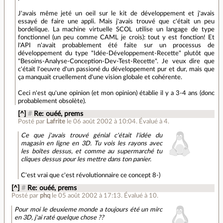
J'avais même jeté un oeil sur le kit de développement et j'avais
essayé de faire une appli. Mais j'avais trouvé que c'était un peu
bordelique. La machine virtuelle SCOL utilise un langage de type
fonctionnel (un peu comme CAML je crois): tout y est fonction! Et
l'API n'avait probablement été faite sur un processus de
développement du type "Idée-Développement-Recette" plutôt que
"Besoins-Analyse-Conception-Dev-Test-Recette". Je veux dire que
c'était l'oeuvre d'un passioné du développement pur et dur, mais que
ça manquait cruellement d'une vision globale et cohérente.
Ceci n'est qu'une opinion (et mon opinion) établie il y a 3-4 ans (donc
probablement obsolète).
[^]
#
Re: ouéé, prems
Posté par
Lafrite
le 06 août 2002 à 10:04
.
Évalué à
4
.
Ce que j'avais trouvé génial c'était l'idée du
magasin en ligne en 3D. Tu vois les rayons avec
les boîtes dessus, et comme au supermarché tu
cliques dessus pour les mettre dans ton panier.
C'est vrai que c'est révolutionnaire ce concept 8-)
[^]
#
Re: ouéé, prems
Posté par
phq
le 05 août 2002 à 17:13
.
Évalué à
10
.
Pour moi le deuxieme monde a toujours été un mirc
en 3D, j'ai raté quelque chose ??