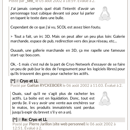
Posté par
_seb_
le 05 août 2002 à 18:59
.
Évalué à
2
.
J'ai jamais compris quel était l'interêt d'avoir un
personnage tout cubique devant soi pour lui parler
en tapant le texte dans une bulle.
Cependant de ce que j'ai vu, SCOL est assez bien foutu.
> Tout a fait, un irc 3D. Mais on peut aller un peu plus loin: Galerie
marchande, espace de pub, redirection vers des jeux réseau, etc...
Ouuaah, une gallerie marchande en 3D, ça me rapelle une fameuse
start-up: boo.com.
Ok, -1 mais c'est nul de la part de Cryo Network d'essayer de se faire
un peu de pub (sur le dos de l'engoument pour les logiciels libres) pour
qu'ils trouvent des gens pour racheter les actifs.
[^]
#
Cryo et LL
Posté par
Gaétan RYCKEBOER
le 06 août 2002 à 11:03
.
Évalué à
2
.
Ouais, sauf qu'il ne s'agit plus de racheter les
actifs. La boite est en liquidation. Donc, tout est
perdu (ie. il va y avoir une vente aux enchères sur
le matos, les produits immatériels sont perdus
jusqu'à expir du brevet s'il y en a un).
[^]
#
Re: Cryo et LL
Posté par
Pierre Jarillon
(
site web personnel
)
le 06 août 2002 à
12:51
.
Évalué à
2
.