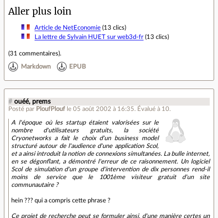
Aller plus loin
Article de NetEconomie
(13 clics)
La lettre de Sylvain HUET sur web3d-fr
(13 clics)
(
31 commentaires
).
Markdown
EPUB
#
ouéé, prems
Posté par
PloufPlouf
le 05 août 2002 à 16:35
.
Évalué à
10
.
A l'époque où les startup étaient valorisées sur le
nombre d'utilisateurs gratuits, la société
Cryonetworks a fait le choix d'un business model
structuré autour de l'audience d'une application Scol,
et a ainsi introduit la notion de connexions simultanées. La bulle internet,
en se dégonflant, a démontré l'erreur de ce raisonnement. Un logiciel
Scol de simulation d'un groupe d'intervention de dix personnes rend-il
moins de service que le 1001ème visiteur gratuit d'un site
communautaire ?
hein ??? qui a compris cette phrase ?
Ce projet de recherche peut se formuler ainsi, d'une manière certes un