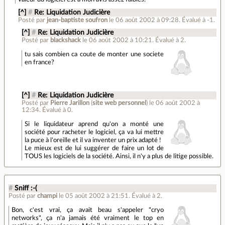
[^]
#
Re: Liquidation Judicière
Posté par
jean-baptiste soufron
le 06 août 2002 à 09:28
.
Évalué à
-1
.
[^]
#
Re: Liquidation Judicière
Posté par
blackshack
le 06 août 2002 à 10:21
.
Évalué à
2
.
tu sais combien ca coute de monter une societe
en france?
[^]
#
Re: Liquidation Judicière
Posté par
Pierre Jarillon
(
site web personnel
)
le 06 août 2002 à
12:34
.
Évalué à
0
.
Si le liquidateur aprend qu'on a monté une
société pour racheter le logiciel, ça va lui mettre
la puce à l'oreille et il va inventer un prix adapté !
Le mieux est de lui suggérer de faire un lot de
TOUS les logiciels de la société. Ainsi, il n'y a plus de litige possible.
#
Sniff :-(
Posté par
champi
le 05 août 2002 à 21:51
.
Évalué à
2
.
Bon, c'est vrai, ça avait beau s'appeler "cryo
networks", ça n'a jamais été vraiment le top en