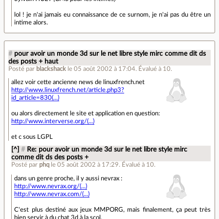
lol ! je n'ai jamais eu connaissance de ce surnom, je n'ai pas du être un
intime alors.
#
pour avoir un monde 3d sur le net libre style mirc comme dit ds
des posts + haut
Posté par
blackshack
le 05 août 2002 à 17:04
.
Évalué à
10
.
allez voir cette ancienne news de linuxfrench.net
http://www.linuxfrench.net/article.php3?
id_article=830(...)
ou alors directement le site et application en question:
http://www.interverse.org/(...)
et c sous LGPL
[^]
#
Re: pour avoir un monde 3d sur le net libre style mirc
comme dit ds des posts +
Posté par
phq
le 05 août 2002 à 17:29
.
Évalué à
10
.
dans un genre proche, il y aussi nevrax :
http://www.nevrax.org/(...)
http://www.nevrax.com/(...)
C'est plus destiné aux jeux MMPORG, mais finalement, ça peut très
bien servir à du chat 3d à la scol.