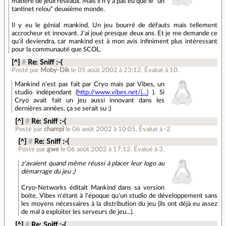
matière de jeux réseaux. Mais il n'y a pas eu que le "un
tantinet relou" deuxième monde.
Il y eu le génial mankind. Un jeu bourré de défauts mais tellement
accrocheur et innovant. J'ai joué presque deux ans. Et je me demande ce
qu'il deviendra, car mankind est à mon avis infiniment plus intéressant
pour la communauté que SCOL.
[^]
#
Re: Sniff :-(
Posté par
Moby-Dik
le 05 août 2002 à 23:12
.
Évalué à
10
.
Mankind n'est pas fait par Cryo mais par Vibes, un
studio indépendant (
http://www.vibes.net/(...)
). Si
Cryo avait fait un jeu aussi innovant dans les
dernières années, ça se serait su ;)
[^]
#
Re: Sniff :-(
Posté par
champi
le 06 août 2002 à 10:05
.
Évalué à
-2
.
[^]
#
Re: Sniff :-(
Posté par
gwe
le 06 août 2002 à 17:12
.
Évalué à
3
.
z'avaient quand même réussi à placer leur logo au
démarrage du jeu ;)
Cryo-Networks éditait Mankind dans sa version
boite, Vibes n'étant à l'époque qu'un studio de développement sans
les moyens nécessaires à la distribution du jeu (ils ont déjà eu assez
de mal à exploiter les serveurs de jeu...).
[^]
#
Re: Sniff :-(