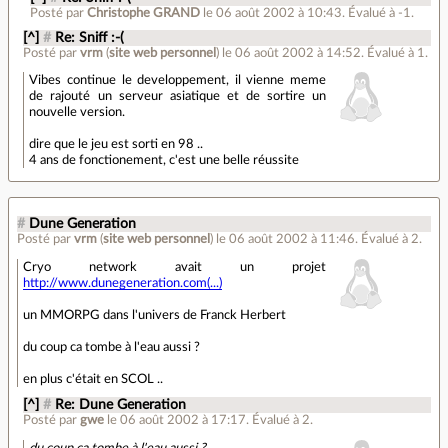
Posté par
Christophe GRAND
le 06 août 2002 à 10:43
.
Évalué à
-1
.
[^]
#
Re: Sniff :-(
Posté par
vrm
(
site web personnel
)
le 06 août 2002 à 14:52
.
Évalué à
1
.
Vibes continue le developpement, il vienne meme
de rajouté un serveur asiatique et de sortire un
nouvelle version.
dire que le jeu est sorti en 98 ..
4 ans de fonctionement, c'est une belle réussite
#
Dune Generation
Posté par
vrm
(
site web personnel
)
le 06 août 2002 à 11:46
.
Évalué à
2
.
Cryo network avait un projet
http://www.dunegeneration.com(...)
un MMORPG dans l'univers de Franck Herbert
du coup ca tombe à l'eau aussi ?
en plus c'était en SCOL ..
[^]
#
Re: Dune Generation
Posté par
gwe
le 06 août 2002 à 17:17
.
Évalué à
2
.