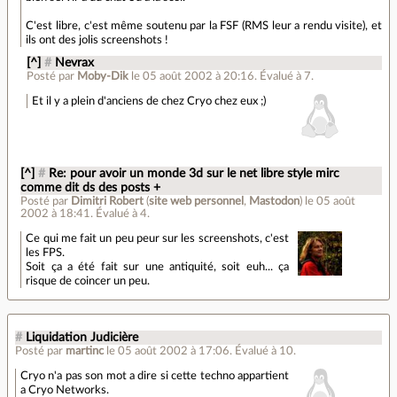
C'est libre, c'est même soutenu par la FSF (RMS leur a rendu visite), et
ils ont des jolis screenshots !
[^]
#
Nevrax
Posté par
Moby-Dik
le 05 août 2002 à 20:16
.
Évalué à
7
.
Et il y a plein d'anciens de chez Cryo chez eux ;)
[^]
#
Re: pour avoir un monde 3d sur le net libre style mirc
comme dit ds des posts +
Posté par
Dimitri Robert
(
site web personnel
,
Mastodon
)
le 05 août
2002 à 18:41
.
Évalué à
4
.
Ce qui me fait un peu peur sur les screenshots, c'est
les FPS.
Soit ça a été fait sur une antiquité, soit euh... ça
risque de coincer un peu.
#
Liquidation Judicière
Posté par
martinc
le 05 août 2002 à 17:06
.
Évalué à
10
.
Cryo n'a pas son mot a dire si cette techno appartient
a Cryo Networks.