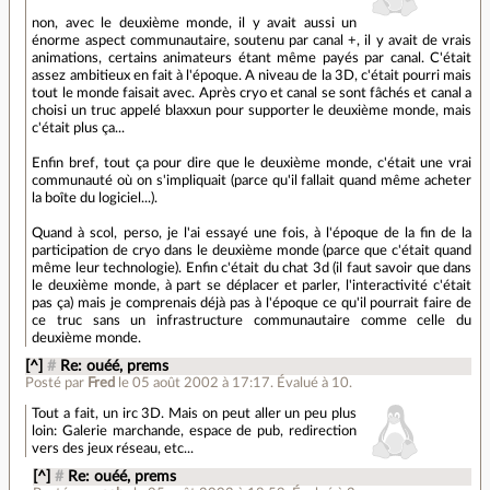
non, avec le deuxième monde, il y avait aussi un
énorme aspect communautaire, soutenu par canal +, il y avait de vrais
animations, certains animateurs étant même payés par canal. C'était
assez ambitieux en fait à l'époque. A niveau de la 3D, c'était pourri mais
tout le monde faisait avec. Après cryo et canal se sont fâchés et canal a
choisi un truc appelé blaxxun pour supporter le deuxième monde, mais
c'était plus ça...
Enfin bref, tout ça pour dire que le deuxième monde, c'était une vrai
communauté où on s'impliquait (parce qu'il fallait quand même acheter
la boîte du logiciel...).
Quand à scol, perso, je l'ai essayé une fois, à l'époque de la fin de la
participation de cryo dans le deuxième monde (parce que c'était quand
même leur technologie). Enfin c'était du chat 3d (il faut savoir que dans
le deuxième monde, à part se déplacer et parler, l'interactivité c'était
pas ça) mais je comprenais déjà pas à l'époque ce qu'il pourrait faire de
ce truc sans un infrastructure communautaire comme celle du
deuxième monde.
[^]
#
Re: ouéé, prems
Posté par
Fred
le 05 août 2002 à 17:17
.
Évalué à
10
.
Tout a fait, un irc 3D. Mais on peut aller un peu plus
loin: Galerie marchande, espace de pub, redirection
vers des jeux réseau, etc...
[^]
#
Re: ouéé, prems