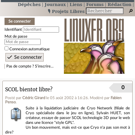
Dépêches
Journaux
Liens
Forums
Rédaction
🎙️ Projets Libres
Se connecter
Identifiant
Mot de passe
Connexion automatique
Pas de compte ? S’inscrire…
0
SCOL bientot libre?
Posté par
Cédric Girard
le 05 août 2002 à 16:26
.
Modéré par
Fabien
Penso
.
Suite à la liquidation judiciaire de Cryo Network (filiale de
Cryo spécialisée dans le jeu en ligne), Sylvain HUET, son
créateur, essaye de passer SCOL technologie 3D pour le web
dans une licence "style GPL".
Un bon mouvement, mais est-ce que Cryo n'a pas son mot à
dire?