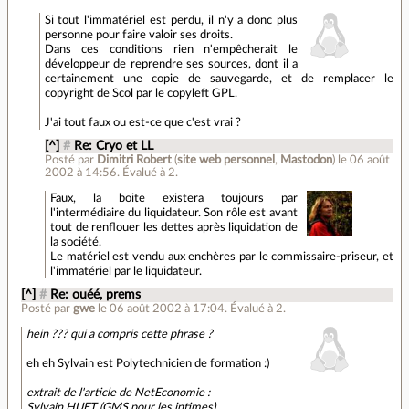
Si tout l'immatériel est perdu, il n'y a donc plus
personne pour faire valoir ses droits.
Dans ces conditions rien n'empêcherait le
développeur de reprendre ses sources, dont il a
certainement une copie de sauvegarde, et de remplacer le
copyright de Scol par le copyleft GPL.
J'ai tout faux ou est-ce que c'est vrai ?
[^]
#
Re: Cryo et LL
Posté par
Dimitri Robert
(
site web personnel
,
Mastodon
)
le 06 août
2002 à 14:56
.
Évalué à
2
.
Faux, la boite existera toujours par
l'intermédiaire du liquidateur. Son rôle est avant
tout de renflouer les dettes après liquidation de
la société.
Le matériel est vendu aux enchères par le commissaire-priseur, et
l'immatériel par le liquidateur.
[^]
#
Re: ouéé, prems
Posté par
gwe
le 06 août 2002 à 17:04
.
Évalué à
2
.
hein ??? qui a compris cette phrase ?
eh eh Sylvain est Polytechnicien de formation :)
extrait de l'article de NetEconomie :
Sylvain HUET (GMS pour les intimes)