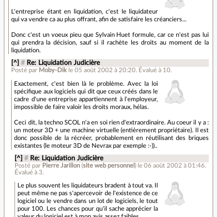
L'entreprise étant en liquidation, c'est le liquidateur
qui va vendre ca au plus offrant, afin de satisfaire les créanciers...
Donc c'est un voeux pieu que Sylvain Huet formule, car ce n'est pas lui
qui prendra la décision, sauf si il rachète les droits au moment de la
liquidation.
[^]
#
Re: Liquidation Judicière
Posté par
Moby-Dik
le 05 août 2002 à 20:20
.
Évalué à
10
.
Exactement, c'est bien là le problème. Avec la loi
spécifique aux logiciels qui dit que ceux créés dans le
cadre d'une entreprise appartiennent à l'employeur,
impossible de faire valoir les droits moraux, hélas.
Ceci dit, la techno SCOL n'a en soi rien d'extraordinaire. Au coeur il y a :
un moteur 3D + une machine virtuelle (entièrement propriétaire). Il est
donc possible de la récréer, probablement en réutilisant des briques
existantes (le moteur 3D de Nevrax par exemple :-))..
[^]
#
Re: Liquidation Judicière
Posté par
Pierre Jarillon
(
site web personnel
)
le 06 août 2002 à 01:46
.
Évalué à
3
.
Le plus souvent les liquidateurs bradent à tout va. Il
peut même ne pas s'apercevoir de l'existence de ce
logiciel ou le vendre dans un lot de logiciels, le tout
pour 100. Les chances pour qu'il sache apprécier la
valeur du logiciel est à mon avis assez faibles.