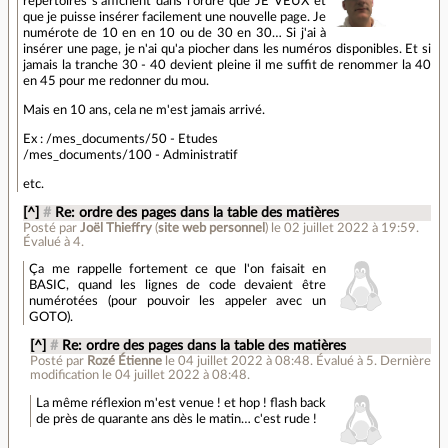
répertoires s'affichent dans l'ordre que JE VEUX et
que je puisse insérer facilement une nouvelle page. Je
numérote de 10 en en 10 ou de 30 en 30… Si j'ai à
insérer une page, je n'ai qu'a piocher dans les numéros disponibles. Et si
jamais la tranche 30 - 40 devient pleine il me suffit de renommer la 40
en 45 pour me redonner du mou.
Mais en 10 ans, cela ne m'est jamais arrivé.
Ex : /mes_documents/50 - Etudes
/mes_documents/100 - Administratif
etc.
[^]
#
Re: ordre des pages dans la table des matières
Posté par
Joël Thieffry
(
site web personnel
)
le 02 juillet 2022 à 19:59
.
Évalué à
4
.
Ça me rappelle fortement ce que l'on faisait en
BASIC, quand les lignes de code devaient être
numérotées (pour pouvoir les appeler avec un
GOTO).
[^]
#
Re: ordre des pages dans la table des matières
Posté par
Rozé Étienne
le 04 juillet 2022 à 08:48
.
Évalué à
5
.
Dernière
modification le 04 juillet 2022 à 08:48.
La même réflexion m'est venue ! et hop ! flash back
de près de quarante ans dès le matin… c'est rude !