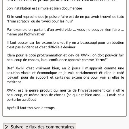
différences cela ne justifie pas la différence de cout avec confluence
Son installation est simple et bien documentée
Et le seul reproche que je puisse faire est de ne pas avoir trouvé de tuto
"from scratch" ou de "xwiki pour les nuls"
Par exemple on partant d'un xwiki vide … vous ne pouvez rien faire …
même pas l'administrer
Il faut passer par les extensions (et il y en a beaucoup) pour un béotien
c'est pas évident et c'est difficile à deviner
Idem pour le coté programmation et dev de XWiki, on doit pouvoir fair
beaucoup de choses, la ou confluence apparait comme "fermé"
Bref Xwiki c'est vraiment bien, en 2 jours il m'apparaît comme une
solution viable et économique et je vais certainement étudier le coté
'payant' pour du support et certaines extensions pour voir si elles le
méritent .
XWiki est le genre produit qui mérite de l'investissement car il offre
beaucoup, et même trop de choses (ce qui est bien aussi … ) mais cela
perturbe au début
Après il faut trouver le temps …
Suivre le flux des commentaires