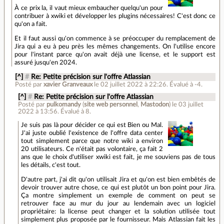
À ce prix la, il vaut mieux embaucher quelqu'un pour
contribuer à xwiki et développer les plugins nécessaires! C'est donc ce
qu'on a fait.
Et il faut aussi qu'on commence à se préoccuper du remplacement de
Jira qui a eu à peu près les mêmes changements. On l'utilise encore
pour l'instant parce qu'on avait déjà une license, et le support est
assuré jusqu'en 2024.
[^]
#
Re: Petite précision sur l'offre Atlassian
Posté par
xavier Granveaux
le 02 juillet 2022 à 22:26
.
Évalué à
-4
.
[^]
#
Re: Petite précision sur l'offre Atlassian
Posté par
pulkomandy
(
site web personnel
,
Mastodon
)
le 03 juillet
2022 à 13:56
.
Évalué à
8
.
Je suis pas là pour décider ce qui est Bien ou Mal.
J'ai juste oublié l'existence de l'offre data center
tout simplement parce que notre wiki a environ
20 utilisateurs. Ce n'était pas volontaire, ça fait 2
ans que le choix d'utiliser xwiki est fait, je me souviens pas de tous
les détails, c'est tout.
D'autre part, j'ai dit qu'on utilisait Jira et qu'on est bien embêtés de
devoir trouver autre chose, ce qui est plutôt un bon point pour Jira.
Ça montre simplement un exemple de comment on peut se
retrouver face au mur du jour au lendemain avec un logiciel
propriétaire: la license peut changer et la solution utilisée tout
simplement plus proposée par le fournisseur. Mais Atlassian fait les