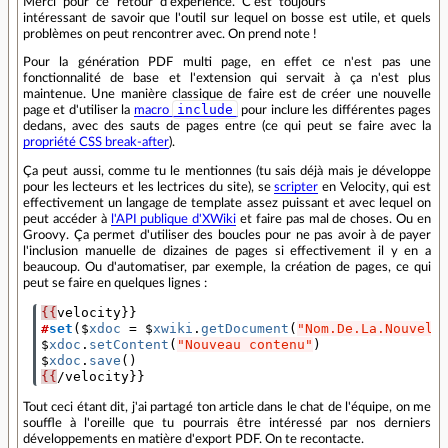
Merci pour ce retour d'expérience. C'est toujours
intéressant de savoir que l'outil sur lequel on bosse est utile, et quels
problèmes on peut rencontrer avec. On prend note !
Pour la génération PDF multi page, en effet ce n'est pas une
fonctionnalité de base et l'extension qui servait à ça n'est plus
maintenue. Une manière classique de faire est de créer une nouvelle
include
page et d'utiliser la
macro
pour inclure les différentes pages
dedans, avec des sauts de pages entre (ce qui peut se faire avec la
propriété CSS break-after
).
Ça peut aussi, comme tu le mentionnes (tu sais déjà mais je développe
pour les lecteurs et les lectrices du site), se
scripter
en Velocity, qui est
effectivement un langage de template assez puissant et avec lequel on
peut accéder à
l'API publique d'XWiki
et faire pas mal de choses. Ou en
Groovy. Ça permet d'utiliser des boucles pour ne pas avoir à de payer
l'inclusion manuelle de dizaines de pages si effectivement il y en a
beaucoup. Ou d'automatiser, par exemple, la création de pages, ce qui
peut se faire en quelques lignes :
{{
velocity}}
#
set
($
xdoc
=
$
xwiki
.
getDocument
(
"Nom.De.La.Nouvell
$
xdoc
.
setContent
(
"Nouveau contenu"
)
$
xdoc
.
save
()
{{
/velocity}}
Tout ceci étant dit, j'ai partagé ton article dans le chat de l'équipe, on me
souffle à l'oreille que tu pourrais être intéressé par nos derniers
développements en matière d'export PDF. On te recontacte.