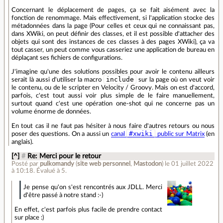
Concernant le déplacement de pages, ça se fait aisément avec la
fonction de renommage. Mais effectivement, si l'application stocke des
métadonnées dans la page (Pour celles et ceux qui ne connaissant pas,
dans XWiki, on peut définir des classes, et il est possible d'attacher des
objets qui sont des instances de ces classes à des pages XWiki), ça va
tout casser, un peut comme vous casseriez une application de bureau en
déplaçant ses fichiers de configurations.
J'imagine qu'une des solutions possibles pour avoir le contenu ailleurs
include
serait là aussi d'utiliser la macro
sur la page où on veut voir
le contenu, ou de le scripter en Velocity / Groovy. Mais on est d'accord,
parfois, c'est tout aussi voir plus simple de le faire manuellement,
surtout quand c'est une opération one-shot qui ne concerne pas un
volume énorme de données.
En tout cas il ne faut pas hésiter à nous faire d'autres retours ou nous
#xwiki
poser des questions. On a aussi un
canal
public sur Matrix
(en
anglais).
[^]
#
Re: Merci pour le retour
Posté par
pulkomandy
(
site web personnel
,
Mastodon
)
le 01 juillet 2022
à 10:18
.
Évalué à
5
.
Je pense qu'on s'est rencontrés aux JDLL. Merci
d'être passé à notre stand :-)
En effet, c'est parfois plus facile de prendre contact
sur place :)