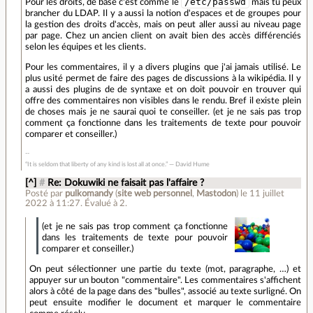
/etc/passwd
Pour les droits, de base c'est comme le
mais tu peux
brancher du LDAP. Il y a aussi la notion d'espaces et de groupes pour
la gestion des droits d'accès, mais on peut aller aussi au niveau page
par page. Chez un ancien client on avait bien des accès différenciés
selon les équipes et les clients.
Pour les commentaires, il y a divers plugins que j'ai jamais utilisé. Le
plus usité permet de faire des pages de discussions à la wikipédia. Il y
a aussi des plugins de de syntaxe et on doit pouvoir en trouver qui
offre des commentaires non visibles dans le rendu. Bref il existe plein
de choses mais je ne saurai quoi te conseiller. (et je ne sais pas trop
comment ça fonctionne dans les traitements de texte pour pouvoir
comparer et conseiller.)
“It is seldom that liberty of any kind is lost all at once.” ― David Hume
[^]
#
Re: Dokuwiki ne faisait pas l'affaire ?
Posté par
pulkomandy
(
site web personnel
,
Mastodon
)
le 11 juillet
2022 à 11:27
.
Évalué à
2
.
(et je ne sais pas trop comment ça fonctionne
dans les traitements de texte pour pouvoir
comparer et conseiller.)
On peut sélectionner une partie du texte (mot, paragraphe, …) et
appuyer sur un bouton "commentaire". Les commentaires s'affichent
alors à côté de la page dans des "bulles", associé au texte surligné. On
peut ensuite modifier le document et marquer le commentaire