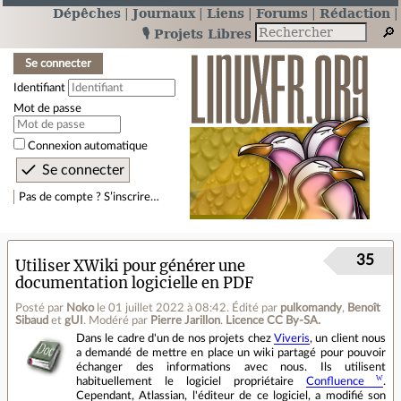
Dépêches
Journaux
Liens
Forums
Rédaction
🎙️ Projets Libres
Se connecter
Identifiant
Mot de passe
Connexion automatique
Pas de compte ? S’inscrire…
35
Utiliser XWiki pour générer une
documentation logicielle en PDF
Posté par
Noko
le 01 juillet 2022 à 08:42
.
Édité par
pulkomandy
,
Benoît
Sibaud
et
gUI
.
Modéré par
Pierre Jarillon
.
Licence CC By‑SA.
Dans le cadre d'un de nos projets chez
Viveris
, un client nous
a demandé de mettre en place un wiki partagé pour pouvoir
échanger des informations avec nous. Ils utilisent
habituellement le logiciel propriétaire
Confluence
.
Cependant, Atlassian, l'éditeur de ce logiciel, a modifié son