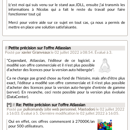
(c'est moi qui suis venu sur le stand aux JDLL, ensuite j'ai transmis les
informations à Nicolas qui a fait le reste du travail pour faire
fonctionner tout ça)
Merci pour votre aide sur ce sujet en tout cas, ça nous a permis de
mettre en place une solution satisfaisante.
#
Petite précision sur l'offre Atlassian
Posté par
xavier Granveaux
le 02 juillet 2022 à 08:54
.
Évalué à
3
.
"Cependant, Atlassian, l'éditeur de ce logiciel, a
modifié son offre commerciale et il n'est plus possible
d'acheter des licences pour la version auto hébergée".
Ca ne change pas grand chose au fond de l'histoire, mais afin d'être plus
exact, l'éditeur a modifié son offre commerciale et il n'est plus possible
d'acheter des licences pour la version auto-hergée d'entrée de gamme
(server). En revanche, ceci reste possible pour la version plus évoluée
(DataCenter).
[^]
#
Re: Petite précision sur l'offre Atlassian
Posté par
pulkomandy
(
site web personnel
,
Mastodon
)
le 02 juillet 2022
à 16:03
.
Évalué à
5
.
Dernière modification le 02 juillet 2022 à 16:05.
Oui en effet, ces offres commencent à 27000€/an
pour 500 utilisateurs.