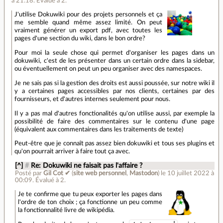
à 21:18
.
Évalué à
2
.
J'utilise Dokuwiki pour des projets personnels et ça
me semble quand même assez limité. On peut
vraiment générer un export pdf, avec toutes les
pages d'une section du wiki, dans le bon ordre?
Pour moi la seule chose qui permet d'organiser les pages dans un
dokuwiki, c'est de les présenter dans un certain ordre dans la sidebar,
ou éventuellement on peut un peu organiser avec des namespaces.
Je ne sais pas si la gestion des droits est aussi poussée, sur notre wiki il
y a certaines pages accessibles par nos clients, certaines par des
fournisseurs, et d'autres internes seulement pour nous.
Il y a pas mal d'autres fonctionalités qu'on utilise aussi, par exemple la
possibilité de faire des commentaires sur le contenu d'une page
(équivalent aux commentaires dans les traitements de texte)
Peut-être que je connaît pas assez bien dokuwiki et tous ses plugins et
qu'on pourrait arriver à faire tout ça avec.
[^]
#
Re: Dokuwiki ne faisait pas l'affaire ?
Posté par
Gil Cot ✔
(
site web personnel
,
Mastodon
)
le 10 juillet 2022 à
00:09
.
Évalué à
2
.
Je te confirme que tu peux exporter les pages dans
l'ordre de ton choix ; ça fonctionne un peu comme
la fonctionnalité livre de wikipédia.