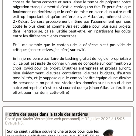
choses de façon correcte et nous laisse le temps de préparer notre
migration tranquillement si c'est le choix qu'on fait. Et peut-être que
finalement on décidera que le coût de mise en place d'un autre outil
esttrop important et qu'on préfère payer Atlassian, même si c'est
27K€/an. Ce sera probablement même pas l'abonnement qui nous
coûte le plus cher, et comme Jira est utilisé pour plusieurs projets
dans l'entreprise, ça se justifie peut-être, en r'partissant les coûts
entre les différents clients concernés.
Et il me semble que le contenu de la dépêche n'est pas vide de
critiques (constructives, j'espère) sur xwiki.
Enfin je ne pense pas faire du bashing gratuit de logiciel propriétaire
ici. Le but est juste de donner un peu de contexte sur comment on a
choisi xwiki pour ce projet. D'autres entreprises et projets auront,
bien évidemment, d'autres contraintes, d'autres budgets, d'autres
possibilités, et je suppose que le combo "petite équipe d'une dizaine
de personne + on peut pas stocker les données sur un cloud d'une
autre entreprise" n'est pas si courant que ça (sinon Atlassian ferait un
effort pour maintenir cette offre)
#
ordre des pages dans la table des matières
Posté par
Xavier Verne
(
site web personnel
)
le 02 juillet 2022 à 15:05
.
Évalué à
5
.
Sur ce sujet j'utilise souvent une astuce pour que les