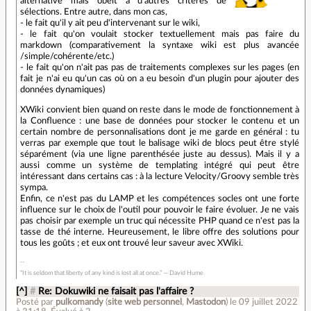
alternative mais obéit à d'autres critères de
sélections. Entre autre, dans mon cas,
- le fait qu'il y ait peu d'intervenant sur le wiki,
- le fait qu'on voulait stocker textuellement mais pas faire du
markdown (comparativement la syntaxe wiki est plus avancée
/simple/cohérente/etc.)
- le fait qu'on n'ait pas pas de traitements complexes sur les pages (en
fait je n'ai eu qu'un cas où on a eu besoin d'un plugin pour ajouter des
données dynamiques)
XWiki convient bien quand on reste dans le mode de fonctionnement à
la Confluence : une base de données pour stocker le contenu et un
certain nombre de personnalisations dont je me garde en général : tu
verras par exemple que tout le balisage wiki de blocs peut être stylé
séparément (via une ligne parenthésée juste au dessus). Mais il y a
aussi comme un système de templating intégré qui peut être
intéressant dans certains cas : à la lecture Velocity/Groovy semble très
sympa.
Enfin, ce n'est pas du LAMP et les compétences socles ont une forte
influence sur le choix de l'outil pour pouvoir le faire évoluer. Je ne vais
pas choisir par exemple un truc qui nécessite PHP quand ce n'est pas la
tasse de thé interne. Heureusement, le libre offre des solutions pour
tous les goûts ; et eux ont trouvé leur saveur avec XWiki.
“It is seldom that liberty of any kind is lost all at once.” ― David Hume
[^]
#
Re: Dokuwiki ne faisait pas l'affaire ?
Posté par
pulkomandy
(
site web personnel
,
Mastodon
)
le 09 juillet 2022