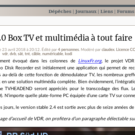
Dépêches
Journaux
Liens
Forums
0 Box TV et multimédia à tout faire
e 23 avril 2018 à 20:12
.
Édité par
4 personnes
.
Modéré par
claudex
.
Licence CC
vdr
dvb
sàt
tnt
câble
numéricable
kodi
ement évoqué dans les colonnes de
LinuxFr.org
, le projet VDR
o Disk Recorder est initialement une application qui permet de rec
 au‐delà de cette fonction de démodulateur TV, les nombreux greff
en une solution multimédia complète. Bien évidemment, l’intégrat
 TVHEADEND seront appréciés pour le transcodage des flux. Le t
). N’importe quelle plate‐forme PC équipée d’une carte TV sur connec
 jours, le version stable 2.4 est sortie avec plus de seize années d
page d’accueil de VDR, on profitera d’un paragraphe délectable su