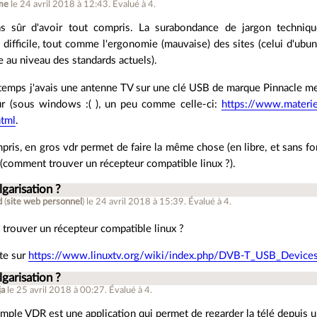
me
le 24 avril 2018 à 12:43
.
Évalué à
4
.
as sûr d'avoir tout compris. La surabondance de jargon techniq
difficile, tout comme l'ergonomie (mauvaise) des sites (celui d'ubu
re au niveau des standards actuels).
ngtemps j'avais une antenne TV sur une clé USB de marque Pinnacle me p
r (sous windows :( ), un peu comme celle-ci:
https://www.materie
html
.
ompris, en gros vdr permet de faire la même chose (en libre, et sans fo
(comment trouver un récepteur compatible linux ?).
lgarisation ?
d
(
site web personnel
)
le 24 avril 2018 à 15:39
.
Évalué à
4
.
trouver un récepteur compatible linux ?
ste sur
https://www.linuxtv.org/wiki/index.php/DVB-T_USB_Device
lgarisation ?
ja
le 25 avril 2018 à 00:27
.
Évalué à
4
.
imple VDR est une application qui permet de regarder la télé depuis 