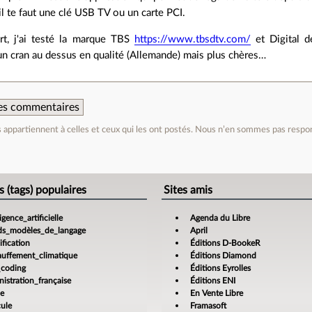
l te faut une clé USB TV ou un carte PCI.
t, j'ai testé la marque TBS
https://www.tbsdtv.com/
et Digital 
n cran au dessus en qualité (Allemande) mais plus chères…
 des commentaires
appartiennent à celles et ceux qui les ont postés. Nous n’en sommes pas respo
e
s (tags) populaires
Sites amis
ligence_artificielle
Agenda du Libre
ds_modèles_de_langage
April
fication
Éditions D-BookeR
auffement_climatique
Éditions Diamond
_coding
Éditions Eyrolles
istration_française
Éditions ENI
ce
En Vente Libre
cule
Framasoft