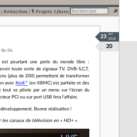
Rédaction
🎙️ Projets Libres
avr.
23
2018
20
 By‑SA.
 est pourtant une perle du monde libre :
evoir toute sorte de signaux TV, DVB-S,C,T.
ons (plus de 200) permettent de transformer
ion avec
Kodi
(ex‐XBMC) est parfaite et des
out se pilote par un menu sur l’écran du
teur PCI ou sur port USB fera l’affaire.
e développement. Bonne réalisation !
r les canaux de télévision en « HD+ »
.