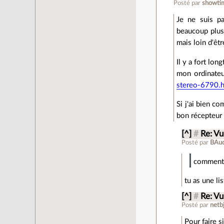
Posté par
showti
Je ne suis p
beaucoup plus 
mais loin d'êt
Il y a fort lo
mon ordinateu
stereo-6790.
Si j'ai bien c
bon récepteur 
[^]
#
Re: Vu
Posté par
BAu
comment 
tu as une li
[^]
#
Re: Vu
Posté par
netb
Pour faire s