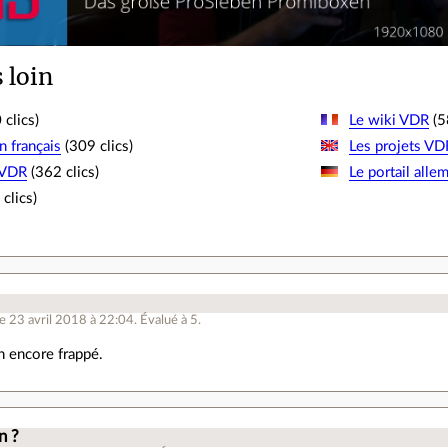
s loin
clics)
Le wiki VDR
(5
n français
(309 clics)
Les projets VD
 VDR
(362 clics)
Le portail alle
clics)
.
le 23 avril 2018 à 22:04
.
Évalué à
5
.
n encore frappé.
n ?