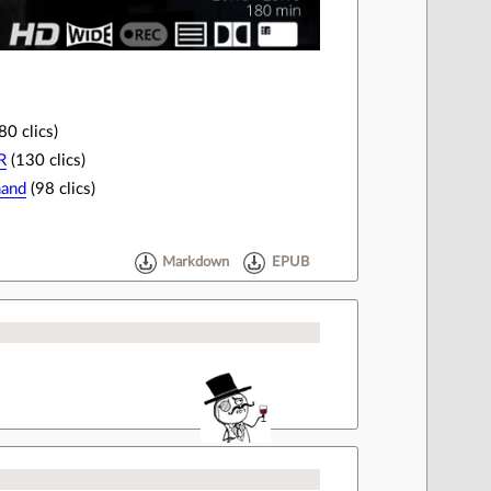
80 clics)
R
(130 clics)
mand
(98 clics)
Markdown
EPUB