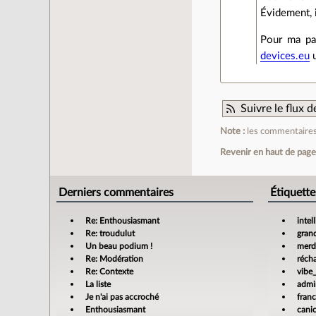
Évidement, i
Pour ma par
devices.eu
u
Suivre le flux
Note :
les commentaires 
Revenir en haut de pag
Derniers commentaires
Étiquette
Re: Enthousiasmant
intel
Re: troudulut
gran
Un beau podium !
merdi
Re: Modération
réch
Re: Contexte
vibe
La liste
admin
Je n'ai pas accroché
fran
Enthousiasmant
cani