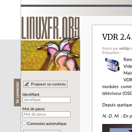
VDR 2.4.
Posté par
netbja
l
Étiquettes :
Rar
Vide
Mais
VDR 
Se connecter
Proposer un contenu
modules comme
téléviseur (OSD
Identifiant
Depuis quelques
Mot de passe
N. D. M. : En 
Connexion automatique