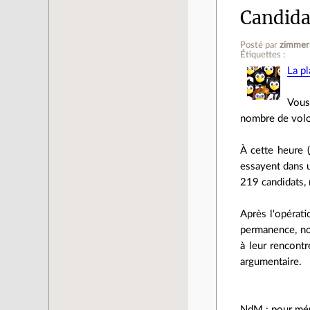
Candidat
Posté par
zimmer
Étiquettes :
La pl
Vous
nombre de volon
À cette heure (
essayent dans u
219 candidats, 
Après l'opérati
permanence, nous
à leur rencontr
argumentaire.
NdM
: pour mém