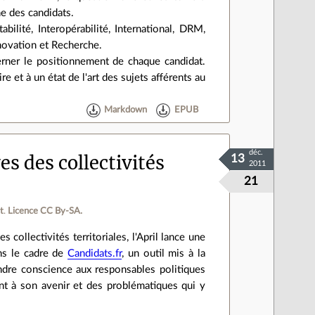
e des candidats.
bilité, Interopérabilité, International, DRM,
novation et Recherche.
rner le positionnement de chaque candidat.
et à un état de l'art des sujets afférents au
Markdown
EPUB
déc.
ves des collectivités
13
2011
21
t
.
Licence CC By‑SA.
s collectivités territoriales, l'April lance une
ns le cadre de
Candidats.fr
, un outil mis à la
endre conscience aux responsables politiques
dent à son avenir et des problématiques qui y