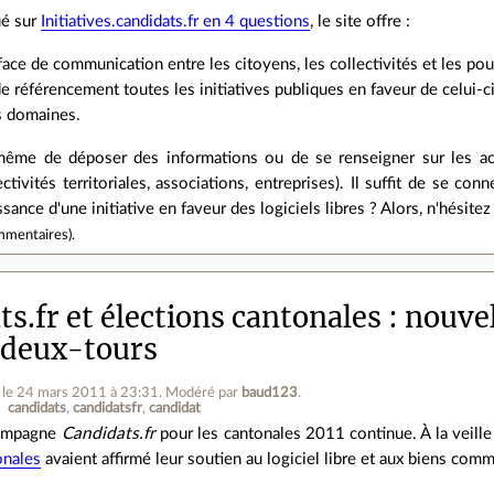
é sur
Initiatives.candidats.fr en 4 questions
, le site offre :
face de communication entre les citoyens, les collectivités et les pouvo
de référencement toutes les initiatives publiques en faveur de celui-c
s domaines.
ême de déposer des informations ou de se renseigner sur les act
ctivités territoriales, associations, entreprises). Il suffit de se con
ance d'une initiative en faveur des logiciels libres ? Alors, n'hésitez p
mmentaires
).
s.fr et élections cantonales : nouve
‑deux‑tours
le 24 mars 2011 à 23:31
.
Modéré par
baud123
.
candidats
candidatsfr
candidat
ampagne
Candidats.fr
pour les cantonales 2011 continue. À la veille
onales
avaient affirmé leur soutien au logiciel libre et aux biens com