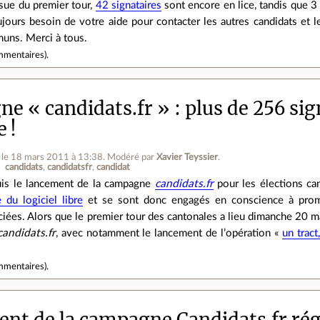
ssue du premier tour,
42 signataires
sont encore en lice, tandis que 3
ours besoin de votre aide pour contacter les autres candidats et les
uns. Merci à tous.
mmentaires
).
 « candidats.fr » : plus de 256 sign
 !
le 18 mars 2011 à 13:38
.
Modéré par
Xavier Teyssier
.
candidats
candidatsfr
candidat
is le lancement de la campagne
candidats.fr
pour les élections ca
 du logiciel libre
et se sont donc engagés en conscience à promo
iées. Alors que le premier tour des cantonales a lieu dimanche 20 mar
candidats.fr
, avec notamment le lancement de l’opération «
un tract
mmentaires
).
nt de la campagne Candidats.fr rég