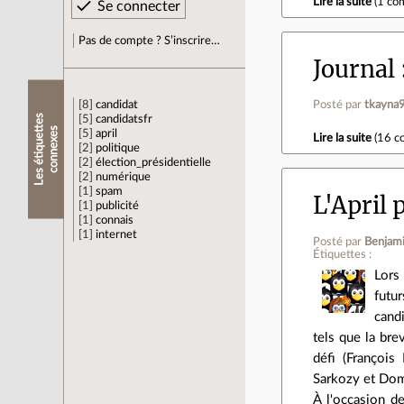
Lire la suite
(
1 co
Pas de compte ? S’inscrire…
Journal
8
candidat
Posté par
tkayna
L
e
s
é
t
i
q
u
e
t
e
s
c
o
n
n
e
x
e
5
candidatsfr
t
s
5
april
Lire la suite
(
16 c
2
politique
2
élection_présidentielle
2
numérique
1
spam
L'April 
1
publicité
1
connais
1
internet
Posté par
Benjami
Étiquettes :
Lors 
futu
candi
tels que la bre
défi (François
Sarkozy et Dom
À l'occasion de