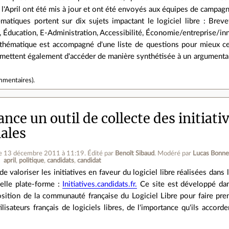
l'April ont été mis à jour et ont été envoyés aux équipes de campagn
matiques portent sur dix sujets impactant le logiciel libre : Breveta
Éducation, E-Administration, Accessibilité, Économie/entreprise/in
thématique est accompagné d'une liste de questions pour mieux ce
mettent également d'accéder de manière synthétisée à un argumentaire 
mmentaires
).
lance un outil de collecte des initiati
iales
le 13 décembre 2011 à 11:19
.
Édité par
Benoît Sibaud
.
Modéré par
Lucas Bonne
april
politique
candidats
candidat
de valoriser les initiatives en faveur du logiciel libre réalisées dans le
elle plate-forme :
Initiatives.candidats.fr.
Ce site est développé da
osition de la communauté française du Logiciel Libre pour faire pr
lisateurs français de logiciels libres, de l'importance qu'ils accor