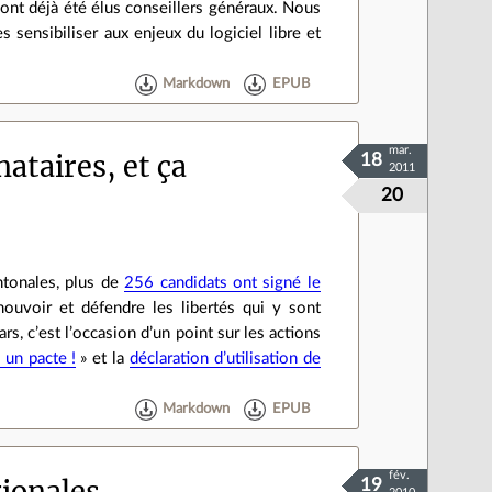
 ont déjà été élus conseillers généraux. Nous
 sensibiliser aux enjeux du logiciel libre et
Markdown
EPUB
mar.
ataires, et ça
18
2011
20
ntonales, plus de
256 candidats ont signé le
uvoir et défendre les libertés qui y sont
s, c’est l’occasion d’un point sur les actions
, un pacte !
» et la
déclaration d’utilisation de
Markdown
EPUB
fév.
ionales
19