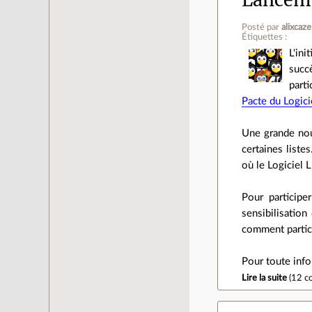
Posté par
alixcaz
Étiquettes :
L'ini
succ
parti
Pacte du Logici
Une grande nou
certaines liste
où le Logiciel 
Pour participe
sensibilisation
comment partic
Pour toute info
Lire la suite
(
12 c