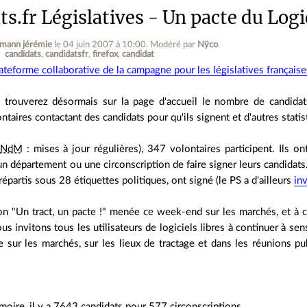
s.fr Législatives - Un pacte du Logic
mann jérémie
le 04 juin 2007 à 10:00
.
Modéré par
Nÿco
.
candidats
candidatsfr
firefox
candidat
ateforme collaborative de la campagne pour les législatives français
 trouverez désormais sur la page d'accueil le nombre de candida
taires contactant des candidats pour qu'ils signent et d'autres statis
NdM
: mises à jour régulières), 347 volontaires participent. Ils ont
n département ou une circonscription de faire signer leurs candidats
répartis sous 28 étiquettes politiques, ont signé (le PS a d'ailleurs
in
on "Un tract, un pacte !" menée ce week-end sur les marchés, et à côt
 invitons tous les utilisateurs de logiciels libres à continuer à sensib
e sur les marchés, sur les lieux de tractage et dans les réunions p
oire, il y a 7643 candidats pour 577 circonscriptions