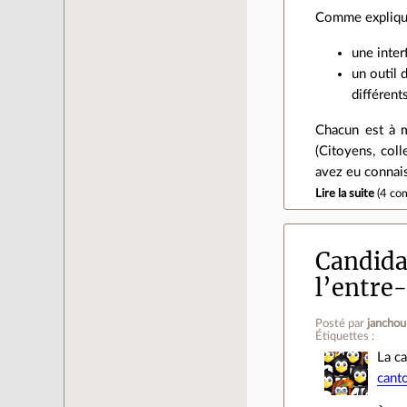
Comme expliqu
une inter
un outil 
différent
Chacun est à m
(Citoyens, colle
avez eu connaiss
Lire la suite
(
4 co
Candidat
l’entre
Posté par
janchou
Étiquettes :
La c
cant