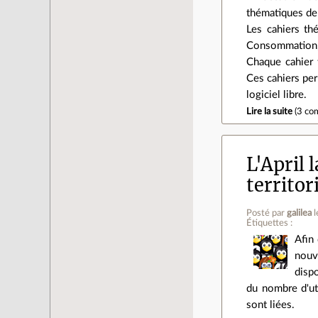
thématiques de 
Les cahiers thé
Consommation, 
Chaque cahier 
Ces cahiers per
logiciel libre.
Lire la suite
(
3 co
L'April 
territor
Posté par
galilea
Étiquettes :
Afin 
nouv
disp
du nombre d'uti
sont liées.