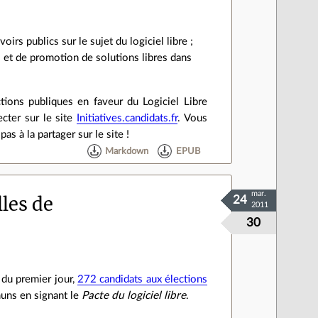
irs publics sur le sujet du logiciel libre ;
i et de promotion de solutions libres dans
ions publiques en faveur du Logiciel Libre
necter sur le site
Initiatives.candidats.fr
. Vous
as à la partager sur le site !
Markdown
EPUB
mar.
lles de
24
2011
30
 du premier jour,
272 candidats aux élections
muns en signant le
Pacte du logiciel libre
.