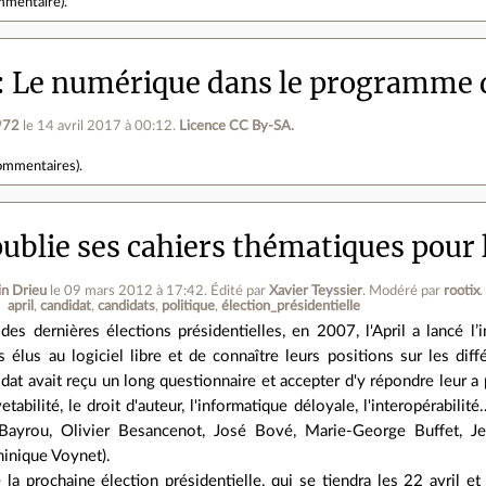
mmentaire
).
Le numérique dans le programme 
972
le 14 avril 2017 à 00:12
.
Licence CC By‑SA.
ommentaires
).
publie ses cahiers thématiques pour 
n Drieu
le 09 mars 2012 à 17:42
.
Édité par
Xavier Teyssier
.
Modéré par
rootix
.
april
candidat
candidats
politique
élection_présidentielle
des dernières élections présidentielles, en 2007, l'April a lancé l’in
rs élus au logiciel libre et de connaître leurs positions sur les di
dat avait reçu un long questionnaire et accepter d'y répondre leur a
vetabilité, le droit d'auteur, l'informatique déloyale, l'interopérabil
 Bayrou, Olivier Besancenot, José Bové, Marie-George Buffet, J
inique Voynet).
 la prochaine élection présidentielle, qui se tiendra les 22 avril e