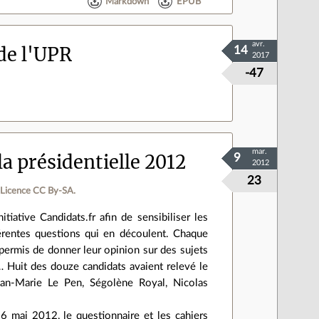
Markdown
EPUB
avr.
de l'UPR
14
2017
-47
mar.
la présidentielle 2012
9
2012
23
Licence CC By‑SA.
itiative Candidats.fr afin de sensibiliser les
fférentes questions qui en découlent. Chaque
 permis de donner leur opinion sur des sujets
ité… Huit des douze candidats avaient relevé le
ean-Marie Le Pen, Ségolène Royal, Nicolas
t 6 mai 2012, le questionnaire et les cahiers