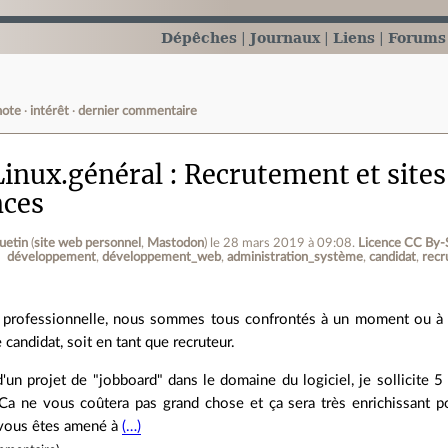
Dépêches
Journaux
Liens
Forums
note
intérêt
dernier commentaire
inux.général
Recrutement et sites
nces
uetin
(
site web personnel
,
Mastodon
)
le 28 mars 2019 à 09:08
.
Licence CC By‑
développement
développement_web
administration_système
candidat
rec
 professionnelle, nous sommes tous confrontés à un moment ou à u
 candidat, soit en tant que recruteur.
d'un projet de "jobboard" dans le domaine du logiciel, je sollicite
 Ca ne vous coûtera pas grand chose et ça sera très enrichissant po
 vous êtes amené à
(…)