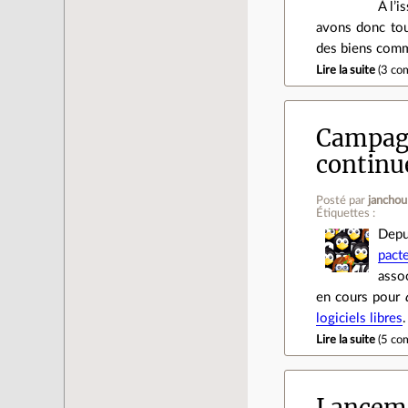
À l’i
avons donc touj
des biens comm
Lire la suite
(
3 co
Campagne
continue
Posté par
janchou
Étiquettes :
Depu
pacte
assoc
en cours pour
logiciels libres
.
Lire la suite
(
5 co
Lanceme