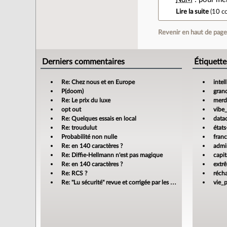
Lire la suite
(
10 c
Revenir en haut de pag
Derniers commentaires
Étiquette
Re: Chez nous et en Europe
intel
P(doom)
gran
Re: Le prix du luxe
merdi
opt out
vibe
Re: Quelques essais en local
data
Re: troudulut
états
Probabilité non nulle
fran
Re: en 140 caractères ?
admin
Re: Diffie-Hellmann n'est pas magique
capit
Re: en 140 caractères ?
extr
Re: RCS ?
réch
Re: "Lu sécurité" revue et corrigée par les banques
vie_p