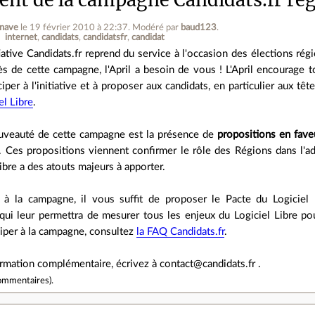
enave
le 19 février 2010 à 22:37
.
Modéré par
baud123
.
internet
candidats
candidatsfr
candidat
tiative Candidats.fr reprend du service à l'occasion des élections ré
ès de cette campagne, l'April a besoin de vous ! L'April encourage t
ciper à l'initiative et à proposer aux candidats, en particulier aux t
el Libre
.
veauté de cette campagne est la présence de
propositions en fave
s. Ces propositions viennent confirmer le rôle des Régions dans l'a
Libre a des atouts majeurs à apporter.
r à la campagne, il vous suffit de proposer le Pacte du Logiciel 
 qui leur permettra de mesurer tous les enjeux du Logiciel Libre po
iper à la campagne, consultez
la FAQ Candidats.fr
.
rmation complémentaire, écrivez à contact@candidats.fr .
ommentaires
).