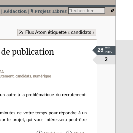
Rédaction
🎙️ Projets Libres
Flux Atom étiquette « candidats »
mar.
 de publication
28
2019
2
SA.
rutement
candidats
numérique
n autre à la problématique du recrutement.
 5 minutes de votre temps pour répondre à un
ur le projet, qui vous intéressera peut-être