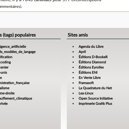
ommentaires
).
e
s (tags) populaires
Sites amis
ligence_artificielle
Agenda du Libre
ds_modèles_de_langage
April
fication
Éditions D-BookeR
_coding
Éditions Diamond
center
Éditions Eyrolles
-unis
Éditions ENI
ce
En Vente Libre
istration_française
Framasoft
alisme
La Quadrature du Net
ême-droite
Lea-Linux
auffement_climatique
Open Source Initiative
rivée
Imprimerie Grafik Plus