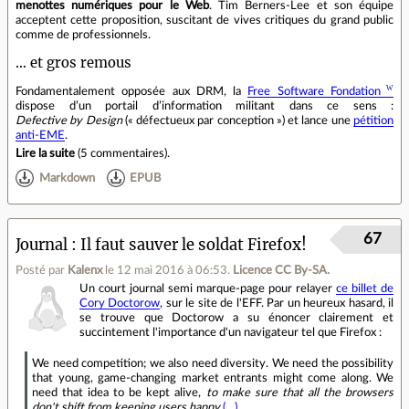
menottes numériques pour le Web
. Tim Berners‐Lee et son équipe
acceptent cette proposition, suscitant de vives critiques du grand public
comme de professionnels.
… et gros remous
Fondamentalement opposée aux DRM, la
Free Software Fondation
dispose d’un portail d’information militant dans ce sens :
Defective by Design
(« défectueux par conception ») et lance une
pétition
anti‐EME
.
Lire la suite
(
5 commentaires
).
Markdown
EPUB
67
Journal
Il faut sauver le soldat Firefox!
Posté par
Kalenx
le 12 mai 2016 à 06:53
.
Licence CC By‑SA.
Un court journal semi marque-page pour relayer
ce billet de
Cory Doctorow
, sur le site de l'EFF. Par un heureux hasard, il
se trouve que Doctorow a su énoncer clairement et
succintement l'importance d'un navigateur tel que Firefox :
We need competition; we also need diversity. We need the possibility
that young, game-changing market entrants might come along. We
need that idea to be kept alive,
to make sure that all the browsers
don't shift from keeping users happy
(…)