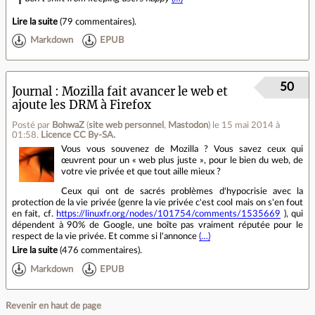
Lire la suite
(
79 commentaires
).
Markdown
EPUB
50
Journal
Mozilla fait avancer le web et
ajoute les DRM à Firefox
Posté par
BohwaZ
(
site web personnel
,
Mastodon
)
le 15 mai 2014 à
01:58
.
Licence CC By‑SA.
Vous vous souvenez de Mozilla ? Vous savez ceux qui
œuvrent pour un « web plus juste », pour le bien du web, de
votre vie privée et que tout aille mieux ?
Ceux qui ont de sacrés problèmes d'hypocrisie avec la
protection de la vie privée (genre la vie privée c'est cool mais on s'en fout
en fait, cf.
https://linuxfr.org/nodes/101754/comments/1535669
), qui
dépendent à 90% de Google, une boîte pas vraiment réputée pour le
respect de la vie privée. Et comme si l'annonce
(…)
Lire la suite
(
476 commentaires
).
Markdown
EPUB
Revenir en haut de page