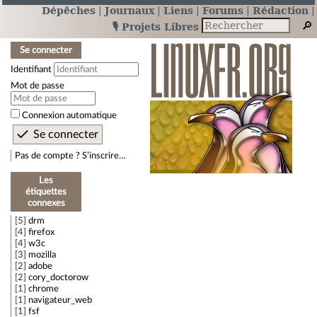
Dépêches
Journaux
Liens
Forums
Rédaction
🎙️ Projets Libres
Se connecter
Identifiant
Mot de passe
Connexion automatique
Pas de compte ? S’inscrire…
Les
étiquettes
connexes
5
drm
4
firefox
4
w3c
3
mozilla
2
adobe
2
cory_doctorow
1
chrome
1
navigateur_web
1
fsf