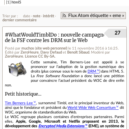
1
html5
Flux Atom étiquette « eme »
Trier par :
date
note
intérêt
dernier commentaire
27
#WhatWouldTimblDo : nouvelle campagne
de la FSF contre les DRM sur le Web
Posté par
muchos
(
site web personnel
)
le 11 novembre 2016 à 16:25
.
Édité par
ZeroHeure
,
Davy Defaud
et
Benoît Sibaud
.
Modéré par
ZeroHeure
.
Licence CC By‑SA.
Cette semaine, Tim Berners‐Lee est appelé à se
prononcer sur l’adoption de la gestion numérique des
droits (plus connue sous le nom de
DRM
) dans HTML 5.
La
Free Software Foundation
a donc lancé une pétition
pour convaincre l’actuel président du W3C de dire enfin
non.
Petit historique…
Tim Berners‐Lee
, surnommé Timbl, est le principal inventeur du Web,
ainsi que le fondateur et président du
World Wide Web Consortium
dit
W3C, organisme de standardisation du Web.
Le W3C regroupe plusieurs centaines d’entreprises partenaires. Parmi
elles,
Apple, Google, Microsoft et Netflix proposent en 2013, le
développement des
Encrypted Media Extensions
(EME), un système de