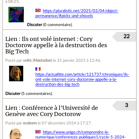
à 08:25
.
https://pluralistic.net/2025/03/04/object-
permanence/#picks-and-shovels
Discuter
(
0 commentaire
).
22
Lien
Ils ont volé internet : Cory
Doctorow appelle à la destruction des
Big Tech
Posté par
volts
(
Mastodon
)
le 31 janvier 2025 à 12:46
.
https://actualitte.com/article/121737/chroniques/ils-
ont-vole-internet-cory-doctorow-appelle-a-la-
destruction-des-big-tech
Discuter
(
5 commentaires
).
3
Lien
Conférence à l'Université de
Genève avec Cory Doctorow
Posté par
esdeem
le 07 décembre 2024 à 17:27
.
https://www.unige.ch/comprendre-le-
numerique/conferences-publiques1/cycle-5-2024-