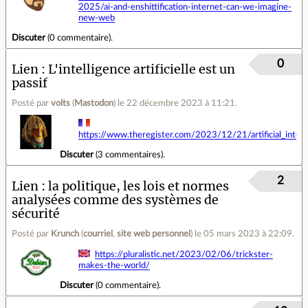
2025/ai-and-enshittification-internet-can-we-imagine-
new-web
Discuter
(
0 commentaire
).
0
Lien
L'intelligence artificielle est un
passif
Posté par
volts
(
Mastodon
)
le 22 décembre 2023 à 11:21
.
https://www.theregister.com/2023/12/21/artificial_intellig
Discuter
(
3 commentaires
).
2
Lien
la politique, les lois et normes
analysées comme des systèmes de
sécurité
Posté par
Krunch
(
courriel
,
site web personnel
)
le 05 mars 2023 à 22:09
.
https://pluralistic.net/2023/02/06/trickster-
makes-the-world/
Discuter
(
0 commentaire
).