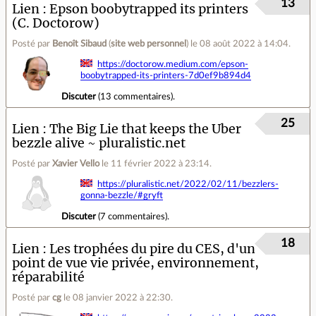
13
Lien
Epson boobytrapped its printers
(C. Doctorow)
Posté par
Benoît Sibaud
(
site web personnel
)
le 08 août 2022 à 14:04
.
https://doctorow.medium.com/epson-
boobytrapped-its-printers-7d0ef9b894d4
Discuter
(
13 commentaires
).
25
Lien
The Big Lie that keeps the Uber
bezzle alive ~ pluralistic.net
Posté par
Xavier Vello
le 11 février 2022 à 23:14
.
https://pluralistic.net/2022/02/11/bezzlers-
gonna-bezzle/#gryft
Discuter
(
7 commentaires
).
18
Lien
Les trophées du pire du CES, d'un
point de vue vie privée, environnement,
réparabilité
Posté par
cg
le 08 janvier 2022 à 22:30
.