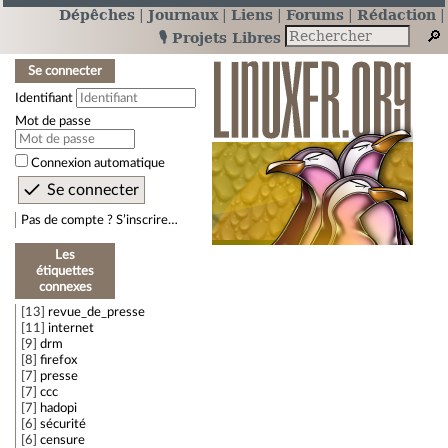
Dépêches
Journaux
Liens
Forums
Rédaction
🎙️ Projets Libres
Se connecter
Identifiant
Mot de passe
Connexion automatique
Pas de compte ? S’inscrire…
Les
étiquettes
connexes
13
revue_de_presse
11
internet
9
drm
8
firefox
7
presse
7
ccc
7
hadopi
6
sécurité
6
censure