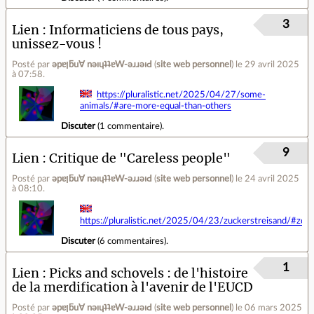
3
Lien
Informaticiens de tous pays,
unissez-vous !
Posté par
ǝpɐןƃu∀ nǝıɥʇʇɐW-ǝɹɹǝıԀ
(
site web personnel
)
le 29 avril 2025
à 07:58
.
https://pluralistic.net/2025/04/27/some-
animals/#are-more-equal-than-others
Discuter
(
1 commentaire
).
9
Lien
Critique de "Careless people"
Posté par
ǝpɐןƃu∀ nǝıɥʇʇɐW-ǝɹɹǝıԀ
(
site web personnel
)
le 24 avril 2025
à 08:10
.
https://pluralistic.net/2025/04/23/zuckerstreisand/#zdga
Discuter
(
6 commentaires
).
1
Lien
Picks and schovels : de l'histoire
de la merdification à l'avenir de l'EUCD
Posté par
ǝpɐןƃu∀ nǝıɥʇʇɐW-ǝɹɹǝıԀ
(
site web personnel
)
le 06 mars 2025