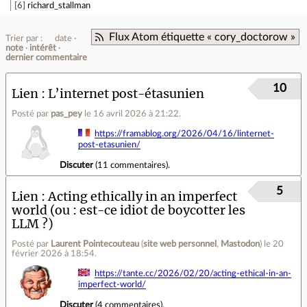
6
richard_stallman
Flux Atom étiquette « cory_doctorow »
Trier par :
date
note
intérêt
dernier commentaire
10
Lien
L’internet post-étasunien
Posté par
pas_pey
le 16 avril 2026 à 21:22
.
https://framablog.org/2026/04/16/linternet-
post-etasunien/
Discuter
(
11 commentaires
).
5
Lien
Acting ethically in an imperfect
world (ou : est-ce idiot de boycotter les
LLM ?)
Posté par
Laurent Pointecouteau
(
site web personnel
,
Mastodon
)
le 20
février 2026 à 18:54
.
https://tante.cc/2026/02/20/acting-ethical-in-an-
imperfect-world/
Discuter
(
4 commentaires
).