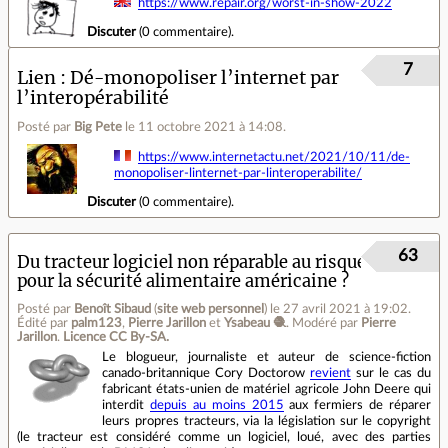
https://www.repair.org/worst-in-show-2022
Discuter
(
0 commentaire
).
7
Lien
Dé-monopoliser l’internet par
l’interopérabilité
Posté par
Big Pete
le 11 octobre 2021 à 14:08
.
https://www.internetactu.net/2021/10/11/de-
monopoliser-linternet-par-linteroperabilite/
Discuter
(
0 commentaire
).
63
Du tracteur logiciel non réparable au risque
pour la sécurité alimentaire américaine ?
Posté par
Benoît Sibaud
(
site web personnel
)
le 27 avril 2021 à 19:02
.
Édité par
palm123
,
Pierre Jarillon
et
Ysabeau 🧶
.
Modéré par
Pierre
Jarillon
.
Licence CC By‑SA.
Le blogueur, journaliste et auteur de science-fiction
canado-britannique Cory Doctorow
revient
sur le cas du
fabricant états-unien de matériel agricole John Deere qui
interdit
depuis au moins 2015
aux fermiers de réparer
leurs propres tracteurs, via la législation sur le copyright
(le tracteur est considéré comme un logiciel, loué, avec des parties