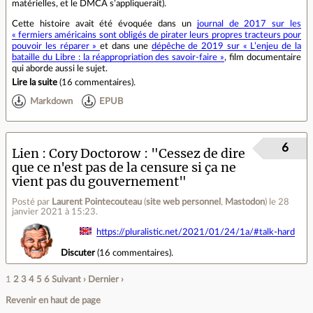
matérielles, et le DMCA s’appliquerait).
Cette histoire avait été évoquée dans un
journal de 2017 sur les
« fermiers américains sont obligés de pirater leurs propres tracteurs pour
pouvoir les réparer »
et dans une
dépêche de 2019 sur « L’enjeu de la
bataille du Libre : la réappropriation des savoir‐faire »
, film documentaire
qui aborde aussi le sujet.
Lire la suite
(
16 commentaires
).
Markdown
EPUB
6
Lien
Cory Doctorow : "Cessez de dire
que ce n'est pas de la censure si ça ne
vient pas du gouvernement"
Posté par
Laurent Pointecouteau
(
site web personnel
,
Mastodon
)
le 28
janvier 2021 à 15:23
.
https://pluralistic.net/2021/01/24/1a/#talk-hard
Discuter
(
16 commentaires
).
1
2
3
4
5
6
Suivant ›
Dernier ›
Revenir en haut de page