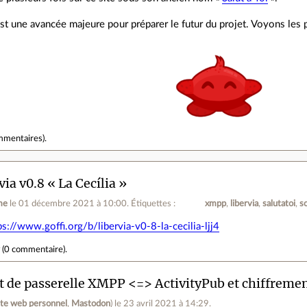
st une avancée majeure pour préparer le futur du projet. Voyons les 
mmentaires
).
via v0.8 « La Cecília »
me
le 01 décembre 2021 à 10:00
.
Étiquettes :
xmpp
libervia
salutatoi
s
ps://www.goffi.org/b/libervia-v0-8-la-cecilia-ljj4
r
(
0 commentaire
).
t de passerelle XMPP <=> ActivityPub et chiffreme
ite web personnel
,
Mastodon
)
le 23 avril 2021 à 14:29
.