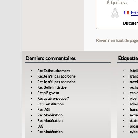
Étiquettes :
htt
Discute
Revenir en haut de pag
Derniers commentaires
Étiquette
Re: Enthousiasmant
intel
Re: Je n'ai pas accroché
gran
Re: Je n'ai pas accroché
merdi
Re: Belle initiative
réch
Re: pif.gov.sa
cani
Re: Le zéro-pouce ?
vibe
Re: Constitution
admin
Re: IAG
fran
Re: Modération
extr
Re: Modération
états
IAG
prog
Re: Modération
cyber