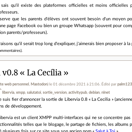
 sais qu'il existe des plateformes officielles et moins officielles
ofesseurs.
serve que les parents d'élèves ont souvent besoin d'un moyen po
 une page Facebook ou bien un groupe Whatsapp (souvent pour compen
on parents/professeurs).
aisons qu'il serait trop long d'expliquer, j'aimerais bien proposer à la
ommentaires
).
 v0.8 « La Cecília »
ite web personnel
,
Mastodon
)
le 01 décembre 2021 à 21:06
.
Édité par
palm12
.
libervia
xmpp
salutatoi
sortie_version
activitypub
debian
nlnet
e suis fier d'annoncer la sortie de Libervia 0.8 « La Cecília » (ancien
ns de développement.
ibervia est un client XMPP multi-interfaces qui ne se concentre pas
ctionnalités telles que le blogage, le partage de fichiers, les albums
 plusieurs fois sur ce site sous son ancien nom «
Salut à Toi
».