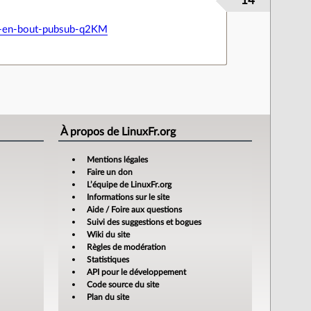
14
out-en-bout-pubsub-q2KM
À propos de LinuxFr.org
Mentions légales
Faire un don
L’équipe de LinuxFr.org
Informations sur le site
Aide / Foire aux questions
Suivi des suggestions et bogues
Wiki du site
Règles de modération
Statistiques
API pour le développement
Code source du site
Plan du site