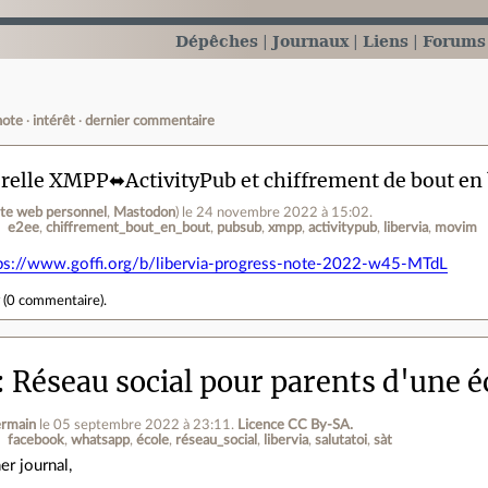
Dépêches
Journaux
Liens
Forums
note
intérêt
dernier commentaire
relle XMPP⬌ActivityPub et chiffrement de bout en 
ite web personnel
,
Mastodon
)
le 24 novembre 2022 à 15:02
.
e2ee
chiffrement_bout_en_bout
pubsub
xmpp
activitypub
libervia
movim
ps://www.goffi.org/b/libervia-progress-note-2022-w45-MTdL
r
(
0 commentaire
).
Réseau social pour parents d'une é
ermain
le 05 septembre 2022 à 23:11
.
Licence CC By‑SA.
facebook
whatsapp
école
réseau_social
libervia
salutatoi
sàt
er journal,