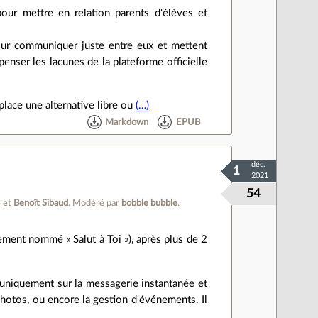
 pour mettre en relation parents d'élèves et
ur communiquer juste entre eux et mettent
ser les lacunes de la plateforme officielle
 place une alternative libre ou
(…)
Markdown
EPUB
déc.
1
2021
54
3
et
Benoît Sibaud
.
Modéré par
bobble bubble
.
nement nommé « Salut à Toi »), après plus de 2
 uniquement sur la messagerie instantanée et
 photos, ou encore la gestion d'événements. Il