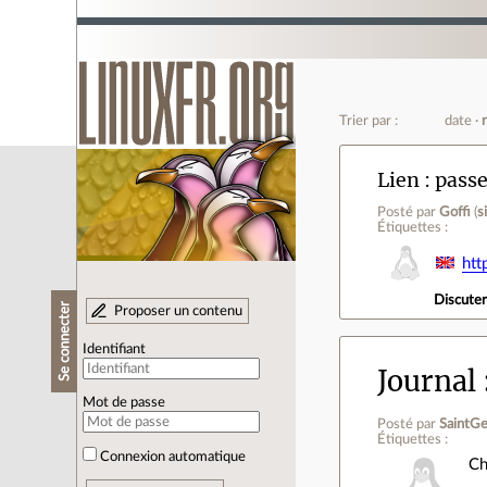
Trier par :
date
Lien
passe
Posté par
Goffi
(
s
Étiquettes :
htt
Discute
Se connecter
Proposer un contenu
Identifiant
Journal
Mot de passe
Posté par
SaintG
Étiquettes :
Connexion automatique
Ch