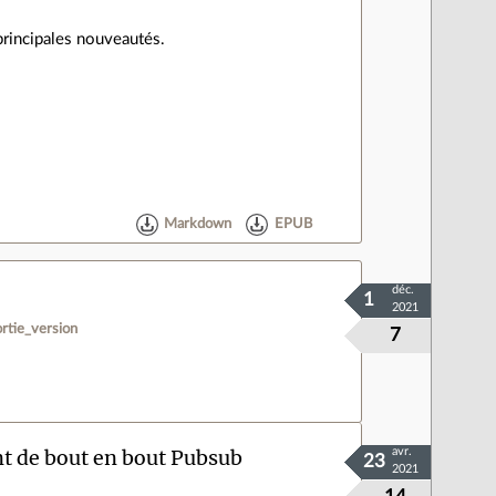
principales nouveautés.
Markdown
EPUB
déc.
1
2021
ortie_version
7
nt de bout en bout Pubsub
avr.
23
2021