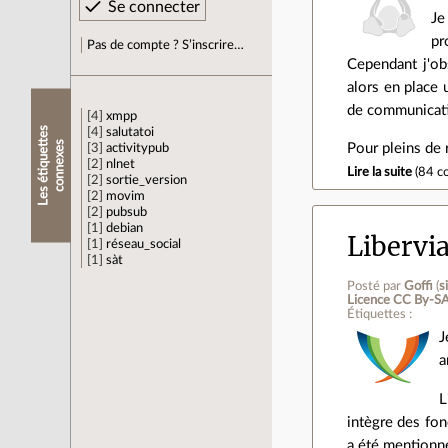
Je
pr
Pas de compte ? S’inscrire…
Cependant j'ob
alors en place
de communicati
4
xmpp
L
e
s
é
t
i
q
u
e
t
e
s
c
o
n
n
e
x
e
4
salutatoi
t
s
Pour pleins de r
3
activitypub
2
nlnet
Lire la suite
(
84 c
2
sortie_version
2
movim
2
pubsub
1
debian
Libervia
1
réseau_social
1
sàt
Posté par
Goffi
(
s
Licence CC By‑SA
Étiquettes :
J
a
L
intègre des fon
a été mentionné