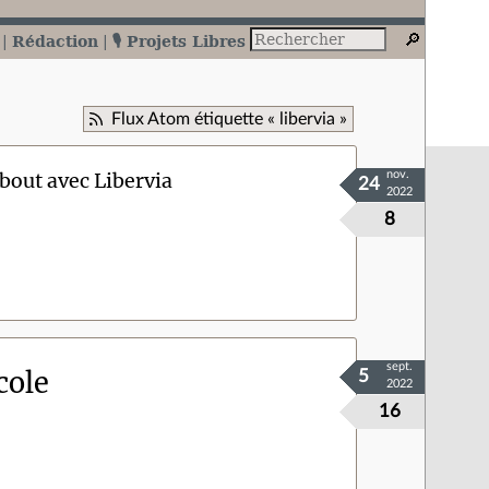
Rédaction
🎙️ Projets Libres
Flux Atom étiquette « libervia »
bout avec Libervia
nov.
24
2022
8
sept.
cole
5
2022
16