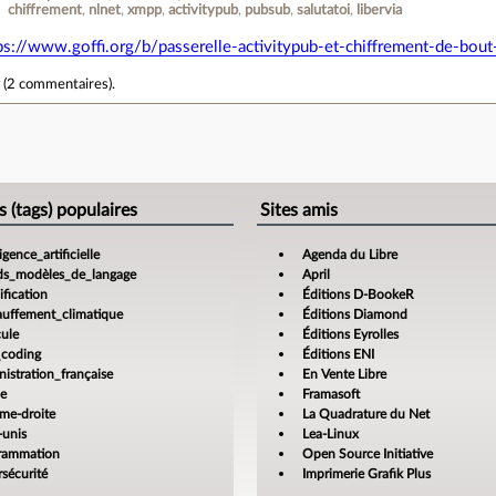
chiffrement
nlnet
xmpp
activitypub
pubsub
salutatoi
libervia
ps://www.goffi.org/b/passerelle-activitypub-et-chiffrement-de-b
r
(
2 commentaires
).
e
s (tags) populaires
Sites amis
ligence_artificielle
Agenda du Libre
ds_modèles_de_langage
April
fication
Éditions D-BookeR
auffement_climatique
Éditions Diamond
cule
Éditions Eyrolles
_coding
Éditions ENI
istration_française
En Vente Libre
ce
Framasoft
ême-droite
La Quadrature du Net
-unis
Lea-Linux
rammation
Open Source Initiative
sécurité
Imprimerie Grafik Plus