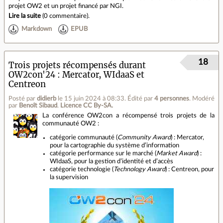
projet OW2 et un projet financé par NGI.
Lire la suite
(
0 commentaire
).
Markdown
EPUB
18
Trois projets récompensés durant
OW2con'24 : Mercator, WIdaaS et
Centreon
Posté par
didierb
le 15 juin 2024 à 08:33
.
Édité par
4 personnes
.
Modéré
par
Benoît Sibaud
.
Licence CC By‑SA.
La conférence OW2con a récompensé trois projets de la
communauté OW2 :
catégorie communauté (
Community Award
) : Mercator,
pour la cartographie du système d’information
catégorie performance sur le marché (
Market Award
) :
WIdaaS, pour la gestion d’identité et d’accès
catégorie technologie (
Technology Award
) : Centreon, pour
la supervision