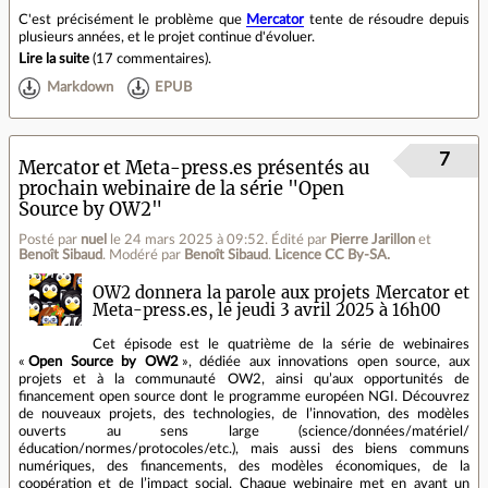
C'est précisément le problème que
Mercator
tente de résoudre depuis
plusieurs années, et le projet continue d'évoluer.
Lire la suite
(
17 commentaires
).
Markdown
EPUB
7
Mercator et Meta-press.es présentés au
prochain webinaire de la série "Open
Source by OW2"
Posté par
nuel
le 24 mars 2025 à 09:52
.
Édité par
Pierre Jarillon
et
Benoît Sibaud
.
Modéré par
Benoît Sibaud
.
Licence CC By‑SA.
OW2 donnera la parole aux projets Mercator et
Meta-press.es, le jeudi 3 avril 2025 à 16h00
Cet épisode est le quatrième de la série de webinaires
«
Open Source by OW2
», dédiée aux innovations open source, aux
projets et à la communauté OW2, ainsi qu’aux opportunités de
financement open source dont le programme européen NGI. Découvrez
de nouveaux projets, des technologies, de l’innovation, des modèles
ouverts au sens large (science/données/matériel/
éducation/normes/protocoles/etc.), mais aussi des biens communs
numériques, des financements, des modèles économiques, de la
coopération et de l’impact social. Chaque webinaire met en avant un