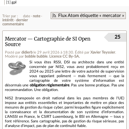
1
gpl
Flux Atom étiquette « mercator »
Trier par :
date
note
intérêt
dernier
commentaire
25
Mercator — Cartographie de SI Open
Source
Posté par
didierb
le 29 avril 2026 à 18:30
.
Édité par
Xavier Teyssier
.
Modéré par
bobble bubble
.
Licence CC By‑SA.
Si vous êtes RSSI, DSI ou architecte dans une entité
concernée par NIS2, vous avez probablement reçu en
2024 ou 2025 une lettre de votre autorité de supervision
vous rappelant poliment — mais fermement — que la
cartographie de votre système d'information est
désormais une
obligation réglementaire
. Pas une bonne pratique. Pas une
recommandation. Une obligation.
NIS2 (transposée en droit national dans les pays membres de l'UE)
impose aux entités essentielles et importantes de mettre en place des
mesures de gestion du risque cyber, parmi lesquelles figure explicitement
la connaissance et la documentation de son système d'information.
L'ANSSI en France, le CSIRT Luxembourg, le BSI en Allemagne — tous y
font référence. Sans cartographie, pas de gestion du risque sérieuse, pas
d'analyse d'impact, pas de plan de continuité fiable.