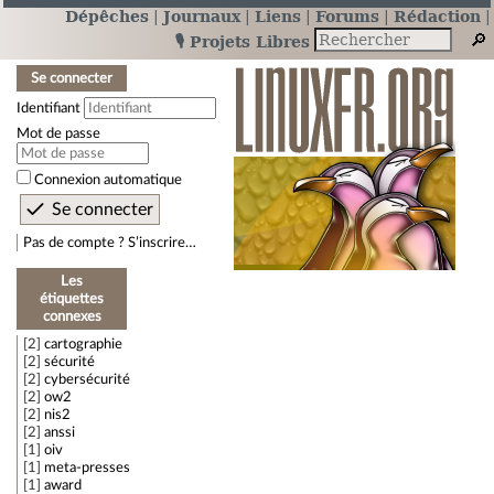
Dépêches
Journaux
Liens
Forums
Rédaction
🎙️ Projets Libres
Se connecter
Identifiant
Mot de passe
Connexion automatique
Pas de compte ? S’inscrire…
Les
étiquettes
connexes
2
cartographie
2
sécurité
2
cybersécurité
2
ow2
2
nis2
2
anssi
1
oiv
1
meta-presses
1
award