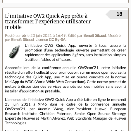
18
L’initiative OW2 Quick App prête à
transformer l’expérience utilisateur
mobile
Posté par
ob
le 23 juin 2021 à 16:49
.
Édité par
Benoît Sibaud
.
Modéré
par
Benoît Sibaud
.
Licence CC By‑SA.
L’initiative OW2 Quick App, ouverte à tous, assure la
promotion d’une technologie ouverte permettant de créer
rapidement des applications légères, sans installation, simples
à utiliser, fiables et efficaces.
Annoncée lors de la conférence annuelle OW2con’21, cette initiative
résulte d'un effort collectif pour promouvoir, sur un mode open source, la
technologie des Quick App, une mise en œuvre concrète de la norme
MiniApp du W3C (World Wide Web Consortium). Cette norme permet de
mettre à disposition des services avancés sur des mobiles sans avoir à
installer d’application au préalable.
L’annonce de l’initiative OW2 Quick App a été faite en ligne le mercredi
23 juin 2021 à 9h45 dans le cadre de la conférence annuelle
OW2con’21, par Xuemin Wang, Vice-President Huawei European
Research Institute, Christian Paterson, Senior Open Source Strategy
Expert de Huawei et Martin Alvarez, Web Standards Manager de Huawei
Technologies.