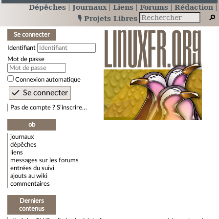
Dépêches
Journaux
Liens
Forums
Rédaction
🎙️ Projets Libres
Se connecter
Identifiant
Mot de passe
Connexion automatique
Pas de compte ? S’inscrire…
ob
journaux
dépêches
liens
messages sur les forums
entrées du suivi
ajouts au wiki
commentaires
Derniers
contenus