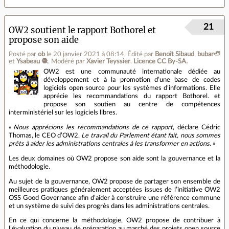
21
OW2 soutient le rapport Bothorel et
propose son aide
Posté par
ob
le 20 janvier 2021 à 08:14
.
Édité par
Benoît Sibaud
,
bubar🦥
et
Ysabeau 🧶
.
Modéré par
Xavier Teyssier
.
Licence CC By‑SA.
OW2 est une communauté internationale dédiée au
développement et à la promotion d’une base de codes
logiciels open source pour les systèmes d’informations. Elle
apprécie les recommandations du rapport Bothorel. et
propose son soutien au centre de compétences
interministériel sur les logiciels libres.
«
Nous apprécions les recommandations de ce rapport
, déclare Cédric
Thomas, le CEO d’OW2.
Le travail du Parlement étant fait, nous sommes
prêts à aider les administrations centrales à les transformer en actions
. »
Les deux domaines où OW2 propose son aide sont la gouvernance et la
méthodologie.
Au sujet de la gouvernance, OW2 propose de partager son ensemble de
meilleures pratiques généralement acceptées issues de l’initiative OW2
OSS Good Governance afin d’aider à construire une référence commune
et un système de suivi des progrès dans les administrations centrales.
En ce qui concerne la méthodologie, OW2 propose de contribuer à
l’évaluation du niveau de préparation au marché des projets open source