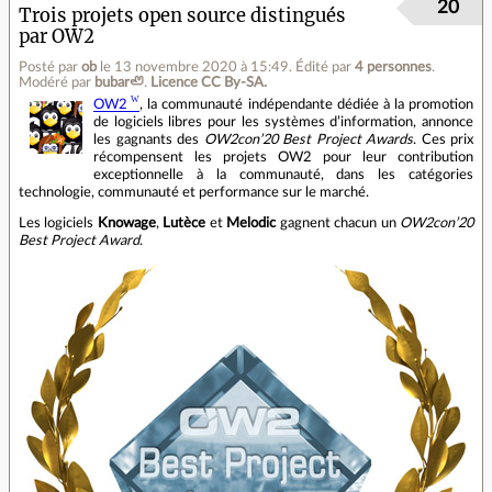
20
Trois projets open source distingués
par OW2
Posté par
ob
le 13 novembre 2020 à 15:49
.
Édité par
4 personnes
.
Modéré par
bubar🦥
.
Licence CC By‑SA.
OW2
, la communauté indépendante dédiée à la promotion
de logiciels libres pour les systèmes d’information, annonce
les gagnants des
OW2con’20 Best Project Awards
. Ces prix
récompensent les projets OW2 pour leur contribution
exceptionnelle à la communauté, dans les catégories
technologie, communauté et performance sur le marché.
Les logiciels
Knowage
,
Lutèce
et
Melodic
gagnent chacun un
OW2con’20
Best Project Award
.