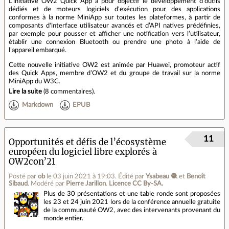
L’initiative OW2 Quick App a pour objectif le développement d'outils
dédiés et de moteurs logiciels d'exécution pour des applications
conformes à la norme MiniApp sur toutes les plateformes, à partir de
composants d'interface utilisateur avancés et d’API natives prédéfinies,
par exemple pour pousser et afficher une notification vers l’utilisateur,
établir une connexion Bluetooth ou prendre une photo à l’aide de
l’appareil embarqué.
Cette nouvelle initiative OW2 est animée par Huawei, promoteur actif
des Quick Apps, membre d’OW2 et du groupe de travail sur la norme
MiniApp du W3C.
Lire la suite
(
8 commentaires
).
Markdown
EPUB
11
Opportunités et défis de l’écosystème
européen du logiciel libre explorés à
OW2con’21
Posté par
ob
le 03 juin 2021 à 19:03
.
Édité par
Ysabeau 🧶
et
Benoît
Sibaud
.
Modéré par
Pierre Jarillon
.
Licence CC By‑SA.
Plus de 30 présentations et une table ronde sont proposées
les 23 et 24 juin 2021 lors de la conférence annuelle gratuite
de la communauté OW2, avec des intervenants provenant du
monde entier.