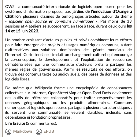
OW2, la communauté internationale de logiciels open source pour les
systèmes d’information propose, aux
jardins de l‘innovation d’Orange à
Châtillon
, plusieurs dizaines de témoignages articulés autour du thème
«
logiciels open source et communs numériques
». Pas moins de 33
sessions et 4 ateliers se succèderont, en face à face, durant deux jours
les
14 et 15 juin 2023
.
Un nombre croissant d’acteurs publics et privés combinent leurs efforts
pour faire émerger des projets et usages numériques communs, autant
d’alternatives aux solutions dominantes des géants mondiaux de
l’Internet. Cette tendance traduit un changement culturel qui encourage
la co-conception, le développement et l’exploitation de ressources
dématérialisées par une communauté d’acteurs prêts à partager les
mêmes règles de gouvernance. Parmi les résultats de ces efforts, on
trouve des contenus texte ou audiovisuels, des bases de données et des
logiciels libres.
De même que Wikipedia forme une encyclopédie de connaissances
collectives sur Internet, OpenStreetMap et Open Food Facts deviennent
des outils de référence collaboratifs pour traiter respectivement les
données géographiques ou les produits alimentaires. Communs
numériques et logiciels open source partagent plusieurs caractéristiques :
ils servent une communauté, se veulent durables, inclusifs, sans
dépendance ni fondation propriétaires.
Lire la suite
(
5 commentaires
).
Markdown
EPUB