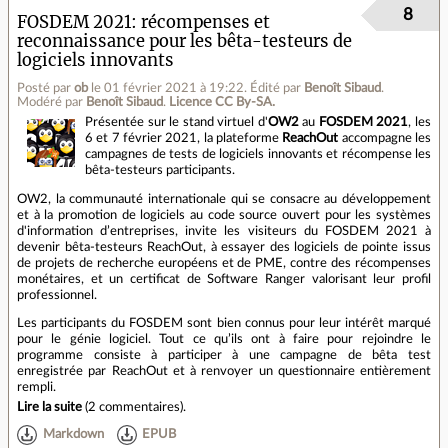
8
FOSDEM 2021: récompenses et
reconnaissance pour les bêta-testeurs de
logiciels innovants
Posté par
ob
le 01 février 2021 à 19:22
.
Édité par
Benoît Sibaud
.
Modéré par
Benoît Sibaud
.
Licence CC By‑SA.
Présentée sur le stand virtuel d'
OW2
au
FOSDEM 2021
, les
6 et 7 février 2021, la plateforme
ReachOut
accompagne les
campagnes de tests de logiciels innovants et récompense les
bêta-testeurs participants.
OW2, la communauté internationale qui se consacre au développement
et à la promotion de logiciels au code source ouvert pour les systèmes
d'information d’entreprises, invite les visiteurs du FOSDEM 2021 à
devenir bêta-testeurs ReachOut, à essayer des logiciels de pointe issus
de projets de recherche européens et de PME, contre des récompenses
monétaires, et un certificat de Software Ranger valorisant leur profil
professionnel.
Les participants du FOSDEM sont bien connus pour leur intérêt marqué
pour le génie logiciel. Tout ce qu’ils ont à faire pour rejoindre le
programme consiste à participer à une campagne de bêta test
enregistrée par ReachOut et à renvoyer un questionnaire entièrement
rempli.
Lire la suite
(
2 commentaires
).
Markdown
EPUB