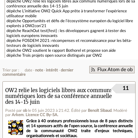
dépêche
OW2 relie les logiciels libres aux communs numériques lors de sa
conférence annuelle des 14-15 juin
dépêche
L’initiative OW2 Quick App prête à transformer l’expérience
utilisateur mobile
dépêche
Opportunités et défis de l’écosystème européen du logiciel libre
explorés à OW2con’21
dépêche
ReachOut test{fest} : les développeurs gagnent à tester des
logiciels européens innovants
dépêche
FOSDEM 2021: récompenses et reconnaissance pour les bêta-
testeurs de logiciels innovants
dépêche
OW2 soutient le rapport Bothorel et propose son aide
dépêche
Trois projets open source distingués par OW2
Flux Atom de ob
Trier par :
date
note
intérêt
dernier
commentaire
11
OW2 relie les logiciels libres aux communs
numériques lors de sa conférence annuelle
des 14-15 juin
Posté par
ob
le 05 juin 2023 à 21:42
.
Édité par
Benoît Sibaud
.
Modéré
par
Arkem
.
Licence CC By‑SA.
Grâce à 40 orateurs professionnels issus de 8 pays distincts
et 14 sponsors actifs de l’open source, la conférence annuelle
de la communauté OW2 traite d’enjeux techniques,
organisationnels et sociétaux.