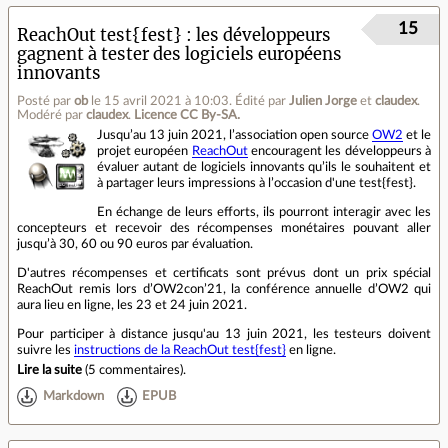
15
ReachOut test{fest} : les développeurs
gagnent à tester des logiciels européens
innovants
Posté par
ob
le 15 avril 2021 à 10:03
.
Édité par
Julien Jorge
et
claudex
.
Modéré par
claudex
.
Licence CC By‑SA.
Jusqu’au 13 juin 2021, l’association open source
OW2
et le
projet européen
ReachOut
encouragent les développeurs à
évaluer autant de logiciels innovants qu’ils le souhaitent et
à partager leurs impressions à l’occasion d'une test{fest}.
En échange de leurs efforts, ils pourront interagir avec les
concepteurs et recevoir des récompenses monétaires pouvant aller
jusqu’à 30, 60 ou 90 euros par évaluation.
D'autres récompenses et certificats sont prévus dont un prix spécial
ReachOut remis lors d’OW2con’21, la conférence annuelle d’OW2 qui
aura lieu en ligne, les 23 et 24 juin 2021.
Pour participer à distance jusqu'au 13 juin 2021, les testeurs doivent
suivre les
instructions de la ReachOut test{fest}
en ligne.
Lire la suite
(
5 commentaires
).
Markdown
EPUB