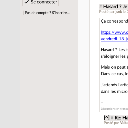
#
Hasard ? Je 
Posté par
jseb
le 
Pas de compte ? S’inscrire…
Ça correspond 
https://www.ca
vendredi-18-j
Hasard ? Les t
s'éloigner les
Mais on peut a
Dans ce cas, l
J'attends l'art
dans les micro
Discussions en frança
[^]
#
Re: Ha
Posté par
Volta