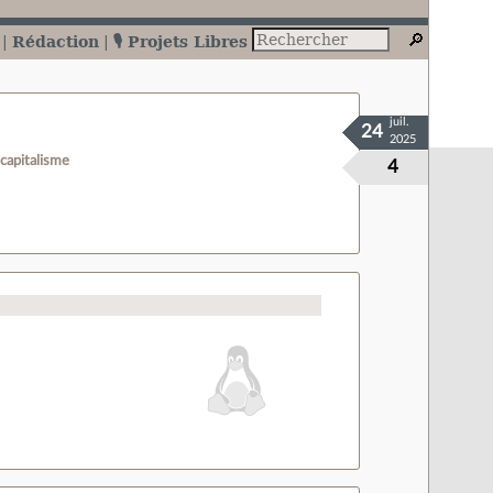
Rédaction
🎙️ Projets Libres
juil.
24
2025
capitalisme
4