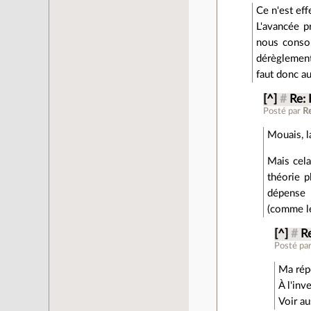
Ce n'est ef
L'avancée p
nous consom
dérèglement
faut donc a
[^]
#
Re: 
Posté par
R
Mouais, l
Mais cela
théorie p
dépense 
(comme le
[^]
#
Re
Posté pa
Ma répo
À l'inv
Voir au