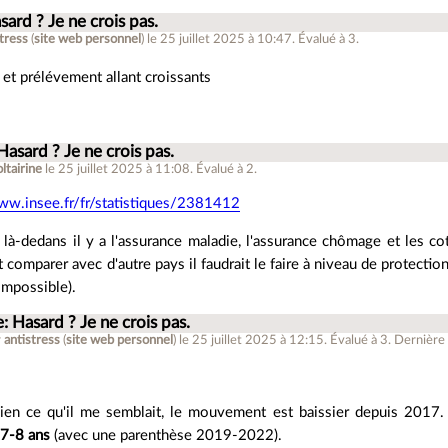
sard ? Je ne crois pas.
stress
(
site web personnel
)
le 25 juillet 2025 à 10:47
.
Évalué à
3
.
 et prélévement allant croissants
Hasard ? Je ne crois pas.
ltairine
le 25 juillet 2025 à 11:08
.
Évalué à
2
.
ww.insee.fr/fr/statistiques/2381412
 là-dedans il y a l'assurance maladie, l'assurance chômage et les cot
 comparer avec d'autre pays il faudrait le faire à niveau de protection
impossible).
: Hasard ? Je ne crois pas.
r
antistress
(
site web personnel
)
le 25 juillet 2025 à 12:15
.
Évalué à
3
.
Dernière m
bien ce qu'il me semblait, le mouvement est baissier depuis 2017
 7-8 ans
(avec une parenthèse 2019-2022).