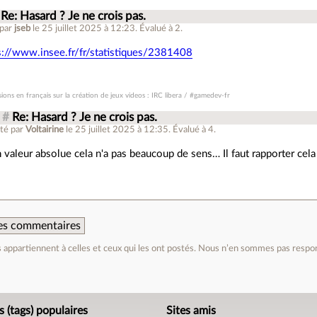
Re: Hasard ? Je ne crois pas.
 par
jseb
le 25 juillet 2025 à 12:23
.
Évalué à
2
.
s://www.insee.fr/fr/statistiques/2381408
ions en français sur la création de jeux videos : IRC libera / #gamedev-fr
#
Re: Hasard ? Je ne crois pas.
té par
Voltairine
le 25 juillet 2025 à 12:35
.
Évalué à
4
.
 valeur absolue cela n'a pas beaucoup de sens… Il faut rapporter cela
 des commentaires
appartiennent à celles et ceux qui les ont postés. Nous n’en sommes pas respo
e
s (tags) populaires
Sites amis