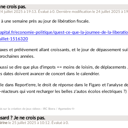
ne crois pas.
24 juillet 2025 à 19:13
.
Évalué à
0
.
Dernière modification le 24 juillet 2025 à 1
à une semaine près au jour de libération fiscale.
pital.fr/economie-politique/quest-ce-que-la-journee-de-la-liberati
uillet-1516320
axes et prélévement allant croissants, et le jour de dépassement sui
 prochaines années.
ussi se dire que plus d'impots == moins de loisirs, de déplacements 
es dates doivent avancer de concert dans le calendrier.
icle dans Report'erre, le droit de réponse dans le Figaro et l'analyse de
-réacteurs qui vont recharger les belles z'autos écolos electriques ?)
is sur la création de jeux videos : IRC libera / #gamedev-fr
sard ? Je ne crois pas.
irine
le 25 juillet 2025 à 10:12
.
Évalué à
0
.