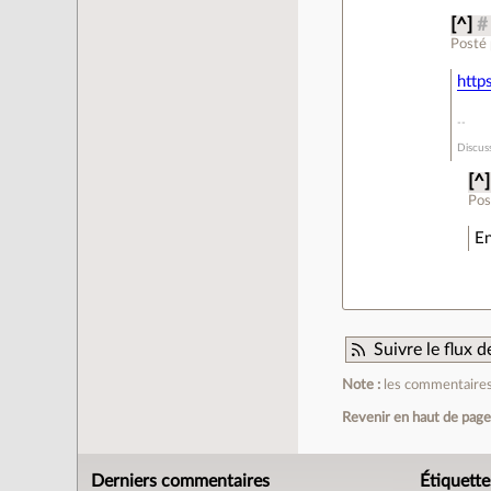
[^]
#
Posté
http
Discuss
[^]
Pos
En
Suivre le flux
Note :
les commentaires 
Revenir en haut de pag
Derniers commentaires
Étiquette