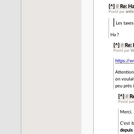
[^]
#
Re: Ha
Posté par
anti
Les taxes
Ha ?
[^]
#
Re: 
Posté par
Vo
https://w
Attention
on voulait
peu près 
[^]
#
Re
Posté pa
Merci.
C'est 
depuis