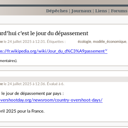
Dépêches
Journaux
Liens
Forums
rd'hui c'est le jour du dépassement
ne
le 24 juillet 2025 à 12:31
.
Étiquettes :
écologie
modèle_économique
ps://fr.wikipedia.org/wiki/Jour_du_d%C3%A9passement
mentaires
).
ne
le 24 juillet 2025 à 12:36
.
Évalué à
6
.
 le jour de dépassement par pays :
overshootday.org/newsroom/country-overshoot-days/
vril 2025 pour la France.