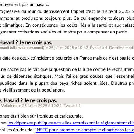
fectivement pas un hasard.
rogressive du jour du dépassement (rappel c'est le 19 avril 2025 po
mons et produisons toujours plus. Ce qui engendre toujours plus d
 climatique. En conséquence les coûts liés à la santé et aux catas
ugmenter cotisations sociales et impôts pour compenser en partie.
Hasard ? Je ne crois pas.
enault
(
site web personnel
)
le 25 juillet 2025 à 10:42
.
Évalué à
4
.
Dernière modifi
a date des deux coïncident à peu près en France mais ce n'est pas le c
 ne cache pas le fait que la question de la lutte contre le réchauffe
lus de dépenses étatiques. Mais j'ai de gros doutes que l'essentiel
publique dans la plupart des pays riches soient liées. D'autres p
 vieillissement de la population).
: Hasard ? Je ne crois pas.
r
Voltairine
le 25 juillet 2025 à 12:24
.
Évalué à
1
.
nse était bien sûr ironique et caricaturale.
erse
les dépenses publiques actuelles accroissent le réglementent cl
ssi les études de l'
INSEE pour prendre en compte le climat dans les 