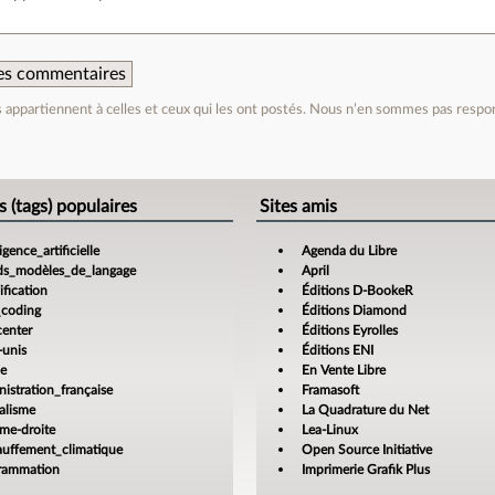
 des commentaires
appartiennent à celles et ceux qui les ont postés. Nous n’en sommes pas respo
e
s (tags) populaires
Sites amis
ligence_artificielle
Agenda du Libre
ds_modèles_de_langage
April
fication
Éditions D-BookeR
_coding
Éditions Diamond
center
Éditions Eyrolles
-unis
Éditions ENI
ce
En Vente Libre
istration_française
Framasoft
alisme
La Quadrature du Net
ême-droite
Lea-Linux
auffement_climatique
Open Source Initiative
rammation
Imprimerie Grafik Plus