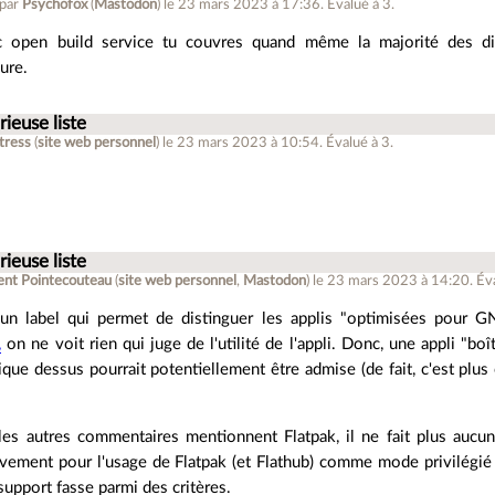
 par
Psychofox
(
Mastodon
)
le 23 mars 2023 à 17:36
.
Évalué à
3
.
 open build service tu couvres quand même la majorité des dist
ure.
rieuse liste
stress
(
site web personnel
)
le 23 mars 2023 à 10:54
.
Évalué à
3
.
rieuse liste
ent Pointecouteau
(
site web personnel
,
Mastodon
)
le 23 mars 2023 à 14:20
.
Év
e un label qui permet de distinguer les applis "optimisées pour
,
on ne voit rien qui juge de l'utilité de l'appli. Donc, une appli "bo
que dessus pourrait potentiellement être admise (de fait, c'est plus
les autres commentaires mentionnent Flatpak, il ne fait plus au
tivement pour l'usage de Flatpak (et Flathub) comme mode privilégié 
support fasse parmi des critères.