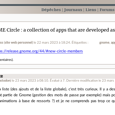
Dépêches
Journaux
Liens
Forums
 Circle : a collection of apps that are developed a
ess
(
site web personnel
)
le 22 mars 2023 à 18:24
.
Étiquettes :
gnome
ap
ps://release.gnome.org/44/#new-circle-members
entaires
).
te
stodon
)
le 23 mars 2023 à 08:10
.
Évalué à
7
.
Dernière modification le 23 mars
a liste (des ajouts et de la liste globale), c'est très curieux. Il y a 
nt partie de Gnome (gestion des mots de passe par exemple) mais pou
(animations à base de ressorts ?) et je ne comprends pas trop ce 