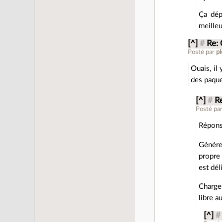
Ça dép
meilleu
[^]
#
Re: 
Posté par
p
Ouais, il
des paque
[^]
#
Re
Posté pa
Répons
Génére
propre
est dél
Charge 
libre au
[^]
#