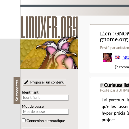
Lien
GNOME
gnome.org
Posté par
antistr
htt
(
9 comm
Se connecter
Proposer un contenu
#
Curieuse lis
Posté par
gUI
(
Ma
Identifiant
J'ai parcouru l
qu'elles fasse
Mot de passe
hyper précis 
project.
Connexion automatique