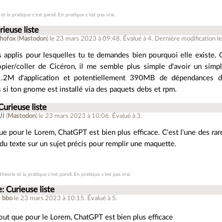
 et la pratique c'est pareil. En pratique c'est pas vrai.
rieuse liste
hofox
(
Mastodon
)
le 23 mars 2023 à 09:48
.
Évalué à
4
.
Dernière modification l
es applis pour lesquelles tu te demandes bien pourquoi elle existe. 
opier/coller de Cicéron, il me semble plus simple d'avoir un simpl
r 1.2M d'application et potentiellement 390MB de dépendances 
 si ton gnome est installé via des paquets debs et rpm.
Curieuse liste
UI
(
Mastodon
)
le 23 mars 2023 à 10:06
.
Évalué à
3
.
ue pour le Lorem, ChatGPT est bien plus efficace. C'est l'une des rare
 du texte sur un sujet précis pour remplir une maquette.
théorie et la pratique c'est pareil. En pratique c'est pas vrai.
: Curieuse liste
r
bbo
le 23 mars 2023 à 10:15
.
Évalué à
5
.
out que pour le Lorem, ChatGPT est bien plus efficace