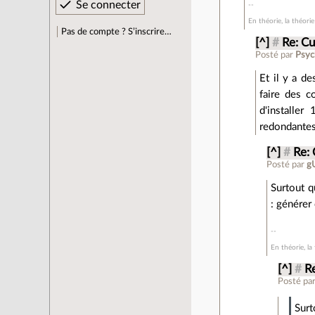
En théorie, la théorie
Pas de compte ? S’inscrire…
[^]
#
Re: Cu
Posté par
Psyc
Et il y a d
faire des c
d'installe
redondantes
[^]
#
Re: 
Posté par
g
Surtout q
: générer
En théorie, la 
[^]
#
Re
Posté pa
Surt