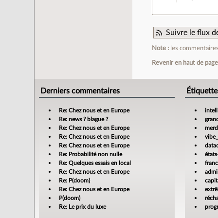
Suivre le flux
Note :
les commentaires 
Revenir en haut de pag
Derniers commentaires
Étiquette
Re: Chez nous et en Europe
intel
Re: news ? blague ?
gran
Re: Chez nous et en Europe
merdi
Re: Chez nous et en Europe
vibe
Re: Chez nous et en Europe
data
Re: Probabilité non nulle
états
Re: Quelques essais en local
fran
Re: Chez nous et en Europe
admin
Re: P(doom)
capit
Re: Chez nous et en Europe
extr
P(doom)
réch
Re: Le prix du luxe
prog