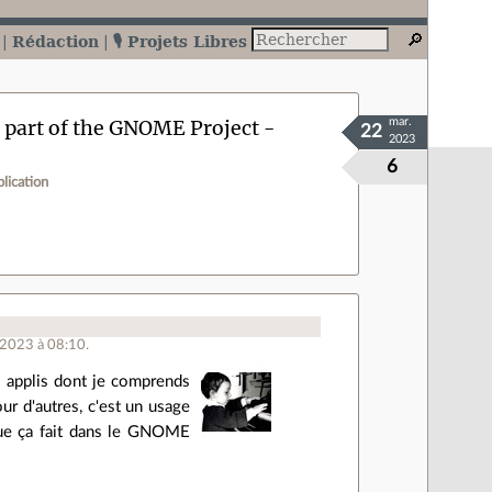
Rédaction
🎙️ Projets Libres
s part of the GNOME Project -
mar.
22
2023
6
plication
 2023 à 08:10.
des applis dont je comprends
r d'autres, c'est un usage
que ça fait dans le GNOME