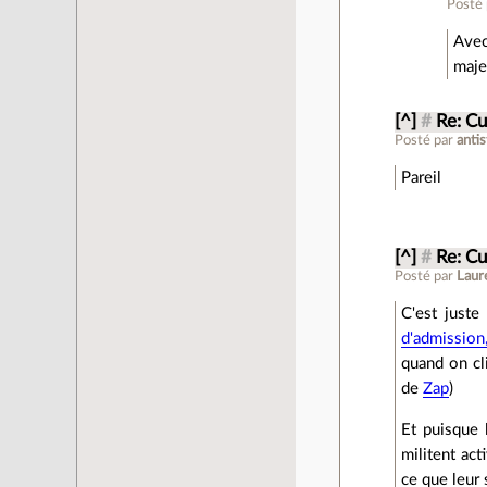
Posté
Avec
maje
[^]
#
Re: Cu
Posté par
anti
Pareil
[^]
#
Re: Cu
Posté par
Laur
C'est just
d'admission
quand on cli
de
Zap
)
Et puisque 
militent ac
ce que leur 