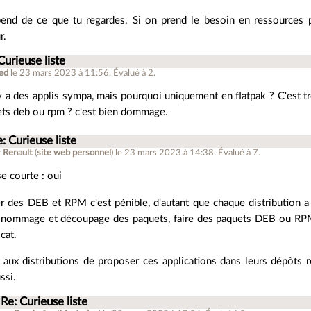
end de ce que tu regardes. Si on prend le besoin en ressources 
r.
Curieuse liste
led
le 23 mars 2023 à 11:56
.
Évalué à
2
.
 y a des applis sympa, mais pourquoi uniquement en flatpak ? C'est 
ts deb ou rpm ? c'est bien dommage.
: Curieuse liste
r
Renault
(
site web personnel
)
le 23 mars 2023 à 14:38
.
Évalué à
7
.
e courte : oui
r des DEB et RPM c'est pénible, d'autant que chaque distribution a
 nommage et découpage des paquets, faire des paquets DEB ou RPM
icat.
aux distributions de proposer ces applications dans leurs dépôts re
ssi.
Re: Curieuse liste