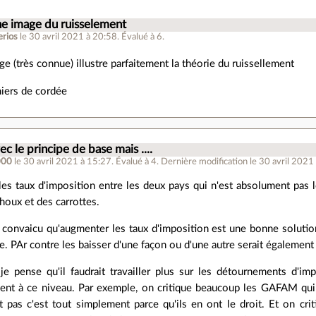
e image du ruisselement
rios
le 30 avril 2021 à 20:58
.
Évalué à
6
.
ge (très connue) illustre parfaitement la théorie du ruissellement
iers de cordée
c le principe de base mais ....
000
le 30 avril 2021 à 15:27
.
Évalué à
4
.
Dernière modification le 30 avril 2021
es taux d'imposition entre les deux pays qui n'est absolument pas
oux et des carrottes.
 convaicu qu'augmenter les taux d'imposition est une bonne solution,
e. PAr contre les baisser d'une façon ou d'une autre serait également
je pense qu'il faudrait travailler plus sur les détournements d'im
rgent à ce niveau. Par exemple, on critique beaucoup les GAFAM qui
nt pas c'est tout simplement parce qu'ils en ont le droit. Et on c