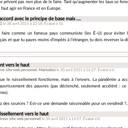
e privent pas non plus de le faire. Tant qu'augmenter les taux se feron
l faut agir en France et en Europe.
accord avec le principe de base mais ....
BG
le 30 avril 2021 à 22:18
.
Évalué à
10
.
 faire comme un fameux pays communiste (les É-U) pour éviter l'é
çais et que tu payes moins d'impôts à l'étranger, tu dois reverser la di
nt vers le haut
wme
(
site web personnel
,
Mastodon
)
le 30 avril 2021 à 16:27
.
Évalué à
6
.
que le ruissellement fonctionne, mais à l’envers. La pandémie a acc
pauvrissement des pauvres (pas déclenché, seulement accéléré : ce r
mie).
z des sources ? Est-ce une demande raisonnable pour un vendredi ?.
issellement vers le haut
stress
(
site web personnel
)
le 30 avril 2021 à 16:57
.
Évalué à
8
.