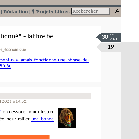
Rédaction
🎙️ Projets Libres
tionné" - lalibre.be
avr.
30
2021
19
le_économique
ement-n-a-jamais-fonctionne-une-phrase-de-
9fc6e
il 2021 à 14:52.
en dessous pour illustrer
lée pour rallier
une bonne