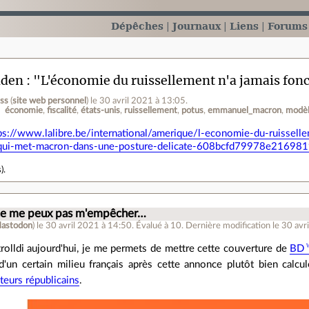
Dépêches
Journaux
Liens
Forums
iden : "L'économie du ruissellement n'a jamais fonc
ess
(
site web personnel
)
le 30 avril 2021 à 13:05
.
économie
fiscalité
états-unis
ruissellement
potus
emmanuel_macron
modè
ps://www.lalibre.be/international/amerique/l-economie-du-ruissell
qui-met-macron-dans-une-posture-delicate-608bcfd79978e216981
s
).
 ne me peux pas m'empêcher…
astodon
)
le 30 avril 2021 à 14:50
.
Évalué à
10
.
Dernière modification le 30 avr
rolldi aujourd'hui, je me permets de mettre cette couverture de
BD
t d'un certain milieu français après cette annonce plutôt bien calcu
cteurs républicains
.