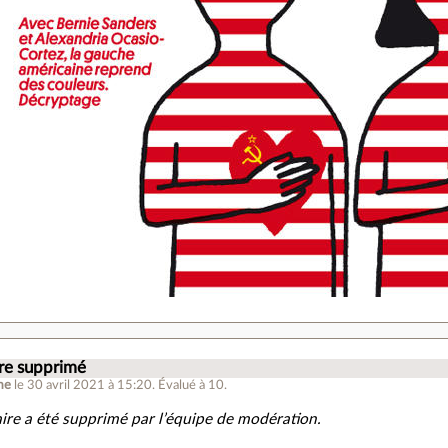
e supprimé
me
le 30 avril 2021 à 15:20
.
Évalué à
10
.
re a été supprimé par l’équipe de modération.