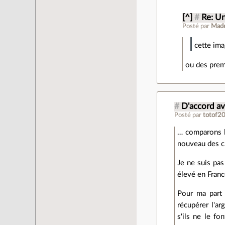
[^]
#
Re: Un
Posté par
Made
cette ima
ou des prem
#
D'accord ave
Posté par
totof2
… comparons l
nouveau des ch
Je ne suis pas
élevé en Franc
Pour ma part 
récupérer l'a
s'ils ne le fo