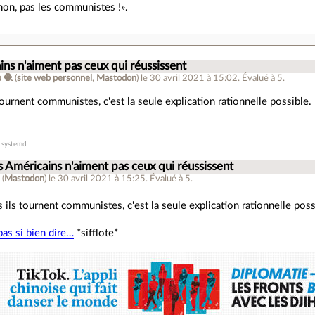
 non, pas les communistes !».
ins n'aiment pas ceux qui réussissent
 🧶
(
site web personnel
,
Mastodon
)
le 30 avril 2021 à 15:02
.
Évalué à
5
.
 tournent communistes, c'est la seule explication rationnelle possible.
r systemd
s Américains n'aiment pas ceux qui réussissent
s
(
Mastodon
)
le 30 avril 2021 à 15:25
.
Évalué à
5
.
s ils tournent communistes, c'est la seule explication rationnelle poss
pas si bien dire…
*sifflote*