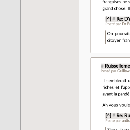
françaises ne s
grand chose. I
[^]
#
Re: D'
Posté par
Dr 
On pourrait
citoyen fran
#
Ruisselleme
Posté par
Guilla
Il semblerait 
riches et l’ap
avant la pandé
Ah vous voule
[^]
#
Re: Ru
Posté par
anti