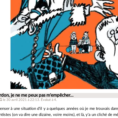
ardon, je ne me peux pas m'empêcher…
BG
le 30 avril 2021 à 22:13
.
Évalué à
4
.
penser à une situation d'il y a quelques années où je me trouvais da
tistes (on va dire une dizaine, voire moins), et là, y'a un cliché de