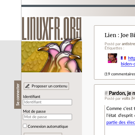
Lien
Joe B
Posté par
antistr
Étiquettes :
htt
biden-
(
19 commentaire
Se connecter
Proposer un contenu
#
Pardon, je
Identifiant
Posté par
volts
(
M
Comme c'est t
Mot de passe
l'état d'espri
partie des éle
Connexion automatique