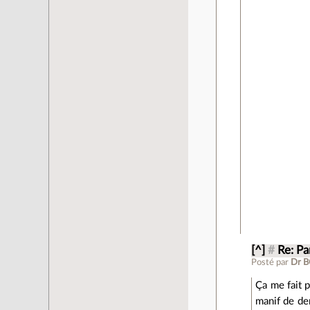
[^]
#
Re: P
Posté par
Dr 
Ça me fait 
manif de den