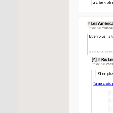
à crier « oh
#
Les América
Posté par
Ysabeau
Et en plus ils
Je n’ai aucun avis su
[^]
#
Re: Le
Posté par
volt
Et en plu
Tu ne crois 