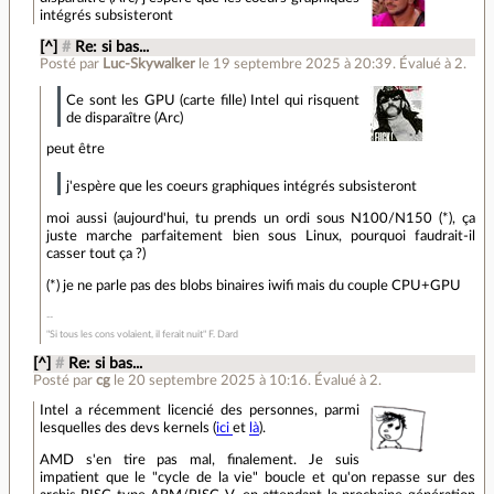
intégrés subsisteront
[^]
#
Re: si bas...
Posté par
Luc-Skywalker
le 19 septembre 2025 à 20:39
.
Évalué à
2
.
Ce sont les GPU (carte fille) Intel qui risquent
de disparaître (Arc)
peut être
j'espère que les coeurs graphiques intégrés subsisteront
moi aussi (aujourd'hui, tu prends un ordi sous N100/N150 (*), ça
juste marche parfaitement bien sous Linux, pourquoi faudrait-il
casser tout ça ?)
(*) je ne parle pas des blobs binaires iwifi mais du couple CPU+GPU
"Si tous les cons volaient, il ferait nuit" F. Dard
[^]
#
Re: si bas...
Posté par
cg
le 20 septembre 2025 à 10:16
.
Évalué à
2
.
Intel a récemment licencié des personnes, parmi
lesquelles des devs kernels (
ici
et
là
).
AMD s'en tire pas mal, finalement. Je suis
impatient que le "cycle de la vie" boucle et qu'on repasse sur des