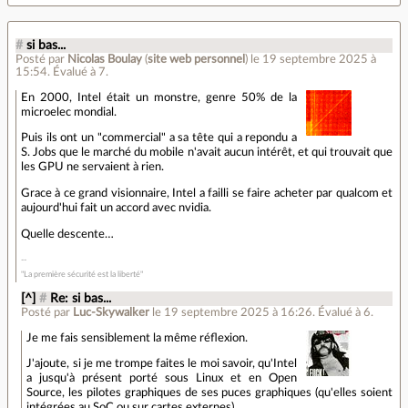
#
si bas...
Posté par
Nicolas Boulay
(
site web personnel
)
le 19 septembre 2025 à
15:54
.
Évalué à
7
.
En 2000, Intel était un monstre, genre 50% de la
microelec mondial.
Puis ils ont un "commercial" a sa tête qui a repondu a
S. Jobs que le marché du mobile n'avait aucun intérêt, et qui trouvait que
les GPU ne servaient à rien.
Grace à ce grand visionnaire, Intel a failli se faire acheter par qualcom et
aujourd'hui fait un accord avec nvidia.
Quelle descente…
"La première sécurité est la liberté"
[^]
#
Re: si bas...
Posté par
Luc-Skywalker
le 19 septembre 2025 à 16:26
.
Évalué à
6
.
Je me fais sensiblement la même réflexion.
J'ajoute, si je me trompe faites le moi savoir, qu'Intel
a jusqu'à présent porté sous Linux et en Open
Source, les pilotes graphiques de ses puces graphiques (qu'elles soient
intégrées au SoC ou sur cartes externes).