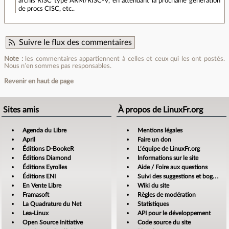
archis RISC type ARM/RISC-V, en attendant la prochaine génération
de procs CISC, etc..
Suivre le flux des commentaires
Note :
les commentaires appartiennent à celles et ceux qui les ont postés.
Nous n’en sommes pas responsables.
Revenir en haut de page
Sites amis
À propos de LinuxFr.org
Agenda du Libre
Mentions légales
April
Faire un don
Éditions D-BookeR
L’équipe de LinuxFr.org
Éditions Diamond
Informations sur le site
Éditions Eyrolles
Aide / Foire aux questions
Éditions ENI
Suivi des suggestions et bogues
En Vente Libre
Wiki du site
Framasoft
Règles de modération
La Quadrature du Net
Statistiques
Lea-Linux
API pour le développement
Open Source Initiative
Code source du site