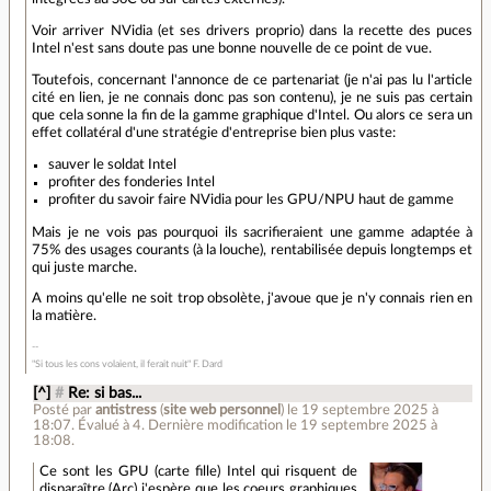
Voir arriver NVidia (et ses drivers proprio) dans la recette des puces
Intel n'est sans doute pas une bonne nouvelle de ce point de vue.
Toutefois, concernant l'annonce de ce partenariat (je n'ai pas lu l'article
cité en lien, je ne connais donc pas son contenu), je ne suis pas certain
que cela sonne la fin de la gamme graphique d'Intel. Ou alors ce sera un
effet collatéral d'une stratégie d'entreprise bien plus vaste:
sauver le soldat Intel
profiter des fonderies Intel
profiter du savoir faire NVidia pour les GPU/NPU haut de gamme
Mais je ne vois pas pourquoi ils sacrifieraient une gamme adaptée à
75% des usages courants (à la louche), rentabilisée depuis longtemps et
qui juste marche.
A moins qu'elle ne soit trop obsolète, j'avoue que je n'y connais rien en
la matière.
"Si tous les cons volaient, il ferait nuit" F. Dard
[^]
#
Re: si bas...
Posté par
antistress
(
site web personnel
)
le 19 septembre 2025 à
18:07
.
Évalué à
4
.
Dernière modification le 19 septembre 2025 à
18:08.
Ce sont les GPU (carte fille) Intel qui risquent de
disparaître (Arc) j'espère que les coeurs graphiques