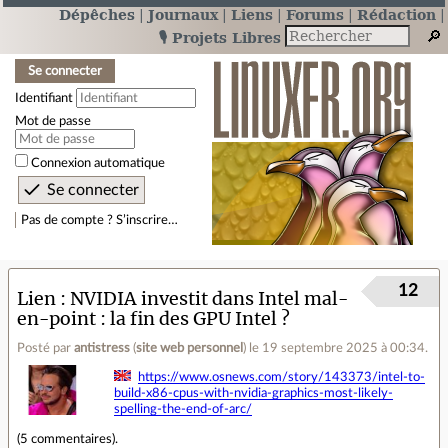
Dépêches
Journaux
Liens
Forums
Rédaction
🎙️ Projets Libres
Se connecter
Identifiant
Mot de passe
Connexion automatique
Pas de compte ? S’inscrire…
12
Lien
NVIDIA investit dans Intel mal-
en-point : la fin des GPU Intel ?
Posté par
antistress
(
site web personnel
)
le 19 septembre 2025 à 00:34
.
https://www.osnews.com/story/143373/intel-to-
build-x86-cpus-with-nvidia-graphics-most-likely-
spelling-the-end-of-arc/
(
5 commentaires
).