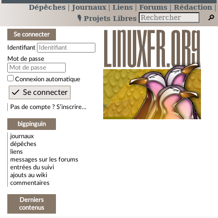
Dépêches
Journaux
Liens
Forums
Rédaction
🎙️ Projets Libres
Se connecter
Identifiant
Mot de passe
Connexion automatique
Pas de compte ? S’inscrire…
bigpinguin
journaux
dépêches
liens
messages sur les forums
entrées du suivi
ajouts au wiki
commentaires
Derniers
contenus