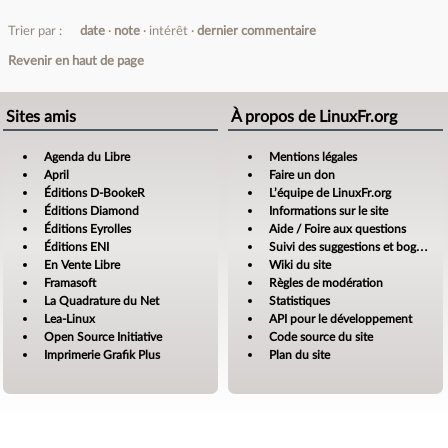
Trier par :
date
note
intérêt
dernier commentaire
Revenir en haut de page
Sites amis
À propos de LinuxFr.org
Agenda du Libre
Mentions légales
April
Faire un don
Éditions D-BookeR
L’équipe de LinuxFr.org
Éditions Diamond
Informations sur le site
Éditions Eyrolles
Aide / Foire aux questions
Éditions ENI
Suivi des suggestions et bogues
En Vente Libre
Wiki du site
Framasoft
Règles de modération
La Quadrature du Net
Statistiques
Lea-Linux
API pour le développement
Open Source Initiative
Code source du site
Imprimerie Grafik Plus
Plan du site