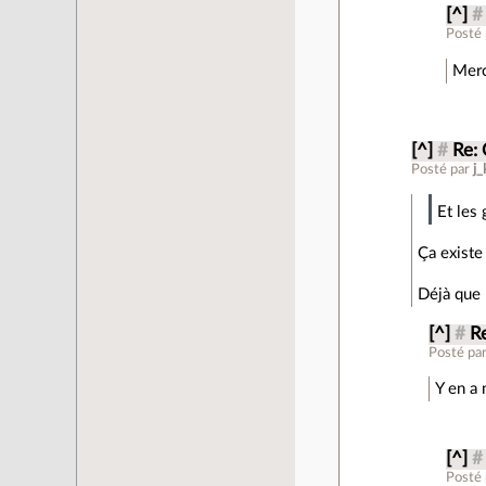
[^]
#
Posté
Merci
[^]
#
Re:
Posté par
j_
Et les
Ça existe
Déjà que 
[^]
#
R
Posté pa
Y en a 
[^]
#
Posté