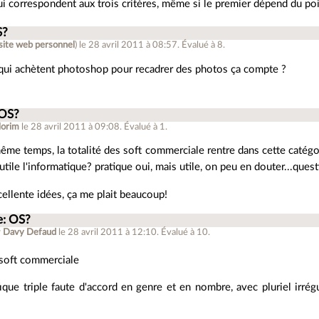
ui correspondent aux trois critères, même si le premier dépend du po
S?
site web personnel
)
le 28 avril 2011 à 08:57
.
Évalué à
8
.
 qui achètent photoshop pour recadrer des photos ça compte ?
 OS?
lorim
le 28 avril 2011 à 09:08
.
Évalué à
1
.
ême temps, la totalité des soft commerciale rentre dans cette catég
utile l'informatique? pratique oui, mais utile, on peu en douter...ques
cellente idées, ça me plait beaucoup!
e: OS?
r
Davy Defaud
le 28 avril 2011 à 12:10
.
Évalué à
10
.
soft commerciale
que triple faute d'accord en genre et en nombre, avec pluriel irrég