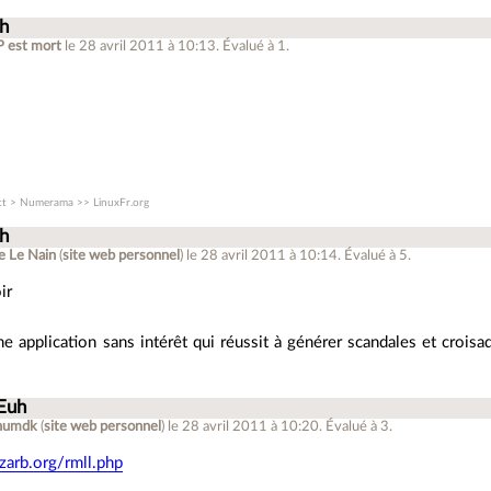
uh
 est mort
le 28 avril 2011 à 10:13
.
Évalué à
1
.




t > Numerama >> LinuxFr.org
uh
e Le Nain
(
site web personnel
)
le 28 avril 2011 à 10:14
.
Évalué à
5
.
e application sans intérêt qui réussit à générer scandales et croisad
 Euh
numdk
(
site web personnel
)
le 28 avril 2011 à 10:20
.
Évalué à
3
.
.zarb.org/rmll.php