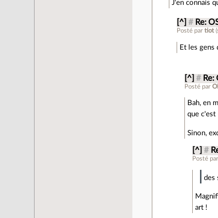
J'en connais q
[^]
#
Re: O
Posté par
tiot
(
Et les gens
[^]
#
Re:
Posté par
O
Bah, en m
que c'est 
Sinon, ex
[^]
#
R
Posté pa
des 
Magnifi
art !