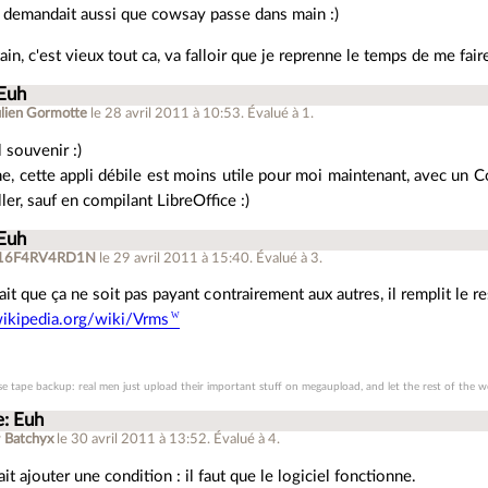
 demandait aussi que cowsay passe dans main :)
ain, c'est vieux tout ca, va falloir que je reprenne le temps de me fai
 Euh
ulien Gormotte
le 28 avril 2011 à 10:53
.
Évalué à
1
.
 souvenir :)
, cette appli débile est moins utile pour moi maintenant, avec un Core
ler, sauf en compilant LibreOffice :)
 Euh
16F4RV4RD1N
le 29 avril 2011 à 15:40
.
Évalué à
3
.
fait que ça ne soit pas payant contrairement aux autres, il remplit le res
.wikipedia.org/wiki/Vrms
e tape backup: real men just upload their important stuff on megaupload, and let the rest of the wo
e: Euh
r
Batchyx
le 30 avril 2011 à 13:52
.
Évalué à
4
.
rait ajouter une condition : il faut que le logiciel fonctionne.