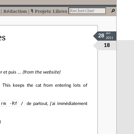
Rédaction
🎙️ Projets Libres
avr.
es
28
2011
18
 et puis ...
(from the website)
 This keeps the cat from entering lots of
 rm -Rf /
de partout, j'ai immédiatement
d