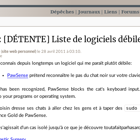
Dépêches
Journaux
Liens
Forums
[DÉTENTE] Liste de logiciels débil
l
(
site web personnel
)
le 28 avril 2011 à 03:10
.
ne
 connais depuis longtemps un logiciel qui me paraît plutôt débile:
PawSense
prétend reconnaître le pas du chat noir sur votre clavier
has been recognized, PawSense blocks the cat's keyboard input.
 your programs or operating system.
sudo
in dresse ses chats à aller chez les gens et à taper des
ence Gold de PawSense.
 s'agissait d'un cas isolé jusqu'à ce que je découvre toutafaitparhasar
lastic Surgery