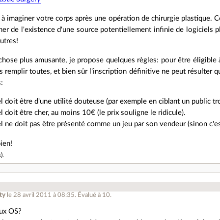
 à imaginer votre corps après une opération de chirurgie plastique.
r de l'existence d'une source potentiellement infinie de logiciels p
utres!
chose plus amusante, je propose quelques règles: pour être éligible à f
s remplir toutes, et bien sûr l'inscription définitive ne peut résulter 
:
el doit être d'une utilité douteuse (par exemple en ciblant un public tr
el doit être cher, au moins 10€ (le prix souligne le ridicule).
el ne doit pas être présenté comme un jeu par son vendeur (sinon c'est 
ien!
s
).
ty
le 28 avril 2011 à 08:35
.
Évalué à
10
.
aux OS?