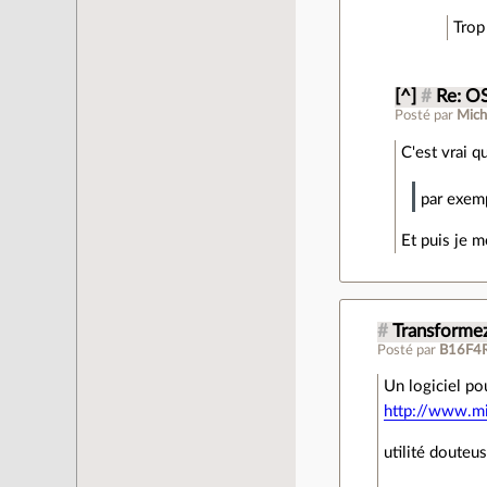
Trop
[^]
#
Re: O
Posté par
Mich
C'est vrai q
par exemp
Et puis je m
#
Transforme
Posté par
B16F4
Un logiciel po
http://www.m
utilité douteu