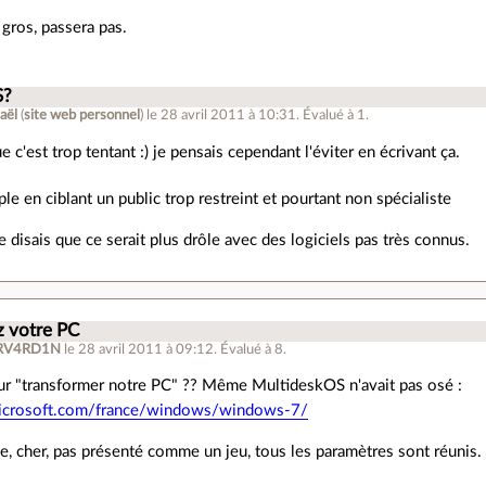
 gros, passera pas.
S?
aël
(
site web personnel
)
le 28 avril 2011 à 10:31
.
Évalué à
1
.
ue c'est trop tentant :) je pensais cependant l'éviter en écrivant ça.
le en ciblant un public trop restreint et pourtant non spécialiste
e disais que ce serait plus drôle avec des logiciels pas très connus.
z votre PC
RV4RD1N
le 28 avril 2011 à 09:12
.
Évalué à
8
.
ur "transformer notre PC" ?? Même MultideskOS n'avait pas osé :
icrosoft.com/france/windows/windows-7/
se, cher, pas présenté comme un jeu, tous les paramètres sont réunis.