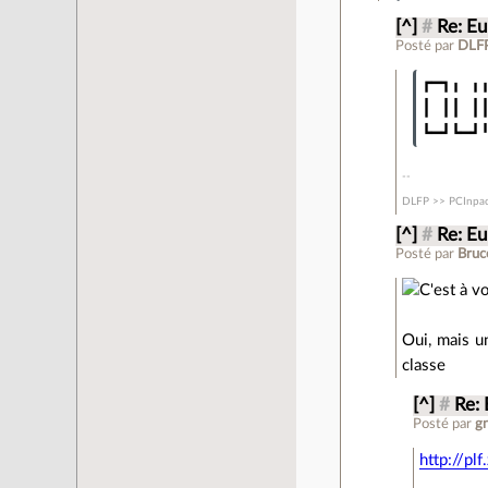
[^]
#
Re: E
Posté par
DLFP
┏━┓╻ ╻╻
┃ ┃┃ ┃┃
DLFP >> PCInpac
[^]
#
Re: E
Posté par
Bruc
Oui, mais un
classe
[^]
#
Re:
Posté par
g
http://plf