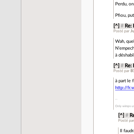
Perdu, on
Pfiou, put
[^]
#
Re:
Posté par
J
Wah, quel
N'empeche
à déshabil
[^]
#
Re:
Posté par
B
à part le 
http://fr
Only wimps us
[^]
#
R
Posté pa
Il faud