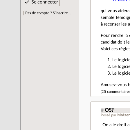
qui vous aidera
Pas de compte ? S’inscrire…
semble témoigne
à recenser les a
Pour rendre la 
candidat doit le
Voici ces règles
Le logici
Le logici
Le logici
Amusez-vous b
(
25 commentaire
#
OS?
Posté par
MrAzer
On a le droit 