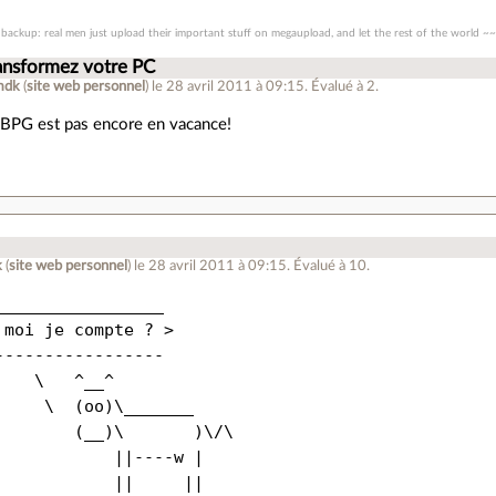
backup: real men just upload their important stuff on megaupload, and let the rest of the world ~~m
ansformez votre PC
mdk
(
site web personnel
)
le 28 avril 2011 à 09:15
.
Évalué à
2
.
PBPG est pas encore en vacance!
k
(
site web personnel
)
le 28 avril 2011 à 09:15
.
Évalué à
10
.
_________________ 

 moi je compte ? >

----------------- 

    \   ^__^

     \  (oo)\_______

        (__)\       )\/\

            ||----w |
