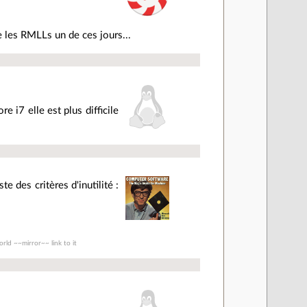
re les RMLLs un de ces jours...
 i7 elle est plus difficile
te des critères d'inutilité :
rld ~~mirror~~ link to it