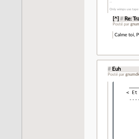
Only wimps use tape 
[^]
#
Re: Tr
Posté par
gnu
Calme toi, 
#
Euh
Posté par
gnumd
     ___
    < Et
     ---
        
        
        
        