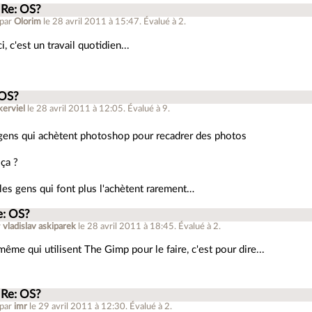
Re: OS?
 par
Olorim
le 28 avril 2011 à 15:47
.
Évalué à
2
.
, c'est un travail quotidien...
 OS?
kerviel
le 28 avril 2011 à 12:05
.
Évalué à
9
.
 gens qui achètent photoshop pour recadrer des photos
 ça ?
les gens qui font plus l'achètent rarement…
e: OS?
r
vladislav askiparek
le 28 avril 2011 à 18:45
.
Évalué à
2
.
même qui utilisent The Gimp pour le faire, c'est pour dire...
Re: OS?
 par
imr
le 29 avril 2011 à 12:30
.
Évalué à
2
.