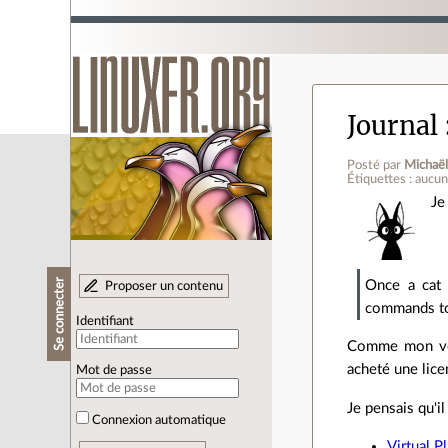
Journal
Posté par
Michaë
Étiquettes : aucu
Je
Se connecter
Once a cat 
Proposer un contenu
commands to
Identifiant
Comme mon vois
acheté une lic
Mot de passe
Je pensais qu'il
Connexion automatique
Virtual P