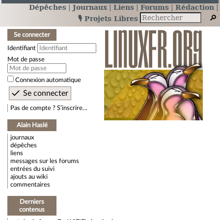
Dépêches
Journaux
Liens
Forums
Rédaction
🎙️ Projets Libres
Se connecter
Identifiant
Mot de passe
Connexion automatique
Pas de compte ? S’inscrire…
Alain Haslé
journaux
dépêches
liens
messages sur les forums
entrées du suivi
ajouts au wiki
commentaires
Derniers
contenus