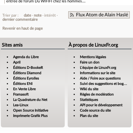
entrée de forum
Du WIFIFI chez les hommes....
Flux Atom de Alain Haslé
Trier par :
date
note
intérêt
dernier commentaire
Revenir en haut de page
Sites amis
À propos de LinuxFr.org
Agenda du Libre
Mentions légales
April
Faire un don
Éditions D-BookeR
L’équipe de LinuxFr.org
Éditions Diamond
Informations sur le site
Éditions Eyrolles
Aide / Foire aux questions
Éditions ENI
Suivi des suggestions et bogues
En Vente Libre
Wiki du site
Framasoft
Règles de modération
La Quadrature du Net
Statistiques
Lea-Linux
API pour le développement
Open Source Initiative
Code source du site
Imprimerie Grafik Plus
Plan du site