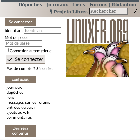
Dépêches
Journaux
Liens
Forums
Rédaction
🎙️ Projets Libres
Se connecter
Identifiant
Mot de passe
Connexion automatique
Pas de compte ? S’inscrire…
confucius
journaux
dépêches
liens
messages sur les forums
entrées du suivi
ajouts au wiki
commentaires
Derniers
contenus