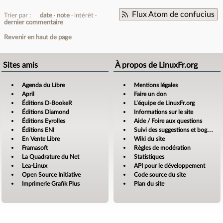
Flux Atom de confucius
Trier par :
date
note
intérêt
dernier commentaire
Revenir en haut de page
Sites amis
À propos de LinuxFr.org
Agenda du Libre
Mentions légales
April
Faire un don
Éditions D-BookeR
L’équipe de LinuxFr.org
Éditions Diamond
Informations sur le site
Éditions Eyrolles
Aide / Foire aux questions
Éditions ENI
Suivi des suggestions et bogues
En Vente Libre
Wiki du site
Framasoft
Règles de modération
La Quadrature du Net
Statistiques
Lea-Linux
API pour le développement
Open Source Initiative
Code source du site
Imprimerie Grafik Plus
Plan du site