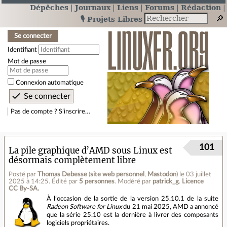
Dépêches
Journaux
Liens
Forums
Rédaction
🎙️ Projets Libres
Se connecter
Identifiant
Mot de passe
Connexion automatique
Pas de compte ? S’inscrire…
101
La pile graphique d’AMD sous Linux est
désormais complètement libre
Posté par
Thomas Debesse
(
site web personnel
,
Mastodon
)
le 03 juillet
2025 à 14:25
.
Édité par
5 personnes
.
Modéré par
patrick_g
.
Licence
CC By‑SA.
À l’occasion de la sortie de la version 25.10.1 de la suite
Radeon Software for Linux
du 21 mai 2025, AMD a annoncé
que la série 25.10 est la dernière à livrer des composants
logiciels propriétaires.