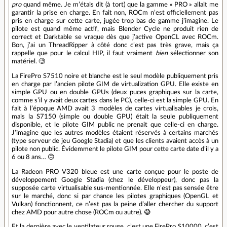
pro
quand même. Je m’étais dit (à tort) que la gamme « PRO » allait me
garantir la prise en charge. En fait non, ROCm n’est officiellement pas
pris en charge sur cette carte, jugée trop bas de gamme j’imagine. Le
pilote est quand même actif, mais Blender Cycle ne produit rien de
correct et Darktable se vraque dès que j’active OpenCL avec ROCm.
Bon, j’ai un ThreadRipper à côté donc c’est pas très grave, mais ça
rappelle que pour le calcul HIP, il faut vraiment
bien
sélectionner son
matériel. 🧐️
La FirePro S7510 noire et blanche est le seul modèle publiquement pris
en charge par l’ancien pilote GIM de virtualization GPU. Elle existe en
simple GPU ou en double GPUs (deux puces graphiques sur la carte,
comme s’il y avait deux cartes dans le PC), celle-ci est la simple GPU. En
fait à l’époque AMD avait 3 modèles de cartes virtualisables je crois,
mais la S7150 (simple ou double GPU) était la seule publiquement
disponible, et le pilote GIM public ne prenait que celle-ci en charge.
J’imagine que les autres modèles étaient réservés à certains marchés
(type serveur de jeu Google Stadia) et que les clients avaient accès à un
pilote non public. Évidemment le pilote GIM pour cette carte date d’il y a
6 ou 8 ans… 🙃️
La Radeon PRO V320 bleue est une carte conçue pour le poste de
développement Google Stadia (chez le développeur), donc pas la
supposée carte virtualisable sus-mentionnée. Elle n’est pas sensée être
sur le marché, donc si par chance les pilotes graphiques (OpenGL et
Vulkan) fonctionnent, ce n’est pas la peine d’aller chercher du support
chez AMD pour autre chose (ROCm ou autre). 😅️
Et la dernière avec le ventilateur rouge, c’est une FirePro S10000, c’est