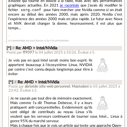
d’Alizée qui tourne en boucle à la radio, mais avec des performances
graphiques actuelles. En 2021
je racontais
que j’avais dû modifier le
xorg.conf
fichier
pour faire marcher une Nvidia comme si on était
encore au début des années 2000, mais après 2020. Nvidia c’est
l’expérience des années 2000 mais en plus rapide. Le futur avec Nova
et NVK devrait changer la donne, heureusement, il est plus que
temps…
ce commentaire est sous licence cc by 4 et précédentes
[^]
#
Re: AMD > Intel/NVidia
Posté par
ff9097
le 04 juillet 2025 à 10:26
.
Évalué à
5
.
Je vois pas en quoi Intel serait moins bon esprit. Ils
apportent beaucoup à l'écosystème Linux. NVIDIA
par contre c'est connu depuis longtemps pour être à
éviter
[^]
#
Re: AMD > Intel/NVidia
Posté par
abriotde
(
site web personnel
,
Mastodon
)
le 05 juillet 2025 à
23:42
.
Évalué à
2
.
Je ne saurais pas tout dire de mémoire exactement.
Mais comme l'a dit Thomas Debesse, il y a leurs
pratiquent anti-concurentielles. Evidemment qu'ils
sont obligé de contribués au noyau Linux s'ils
veulent que les serveurs continuent de tourner sous Intel… Linux à
genre 95% du marché serveur.
Mais à chaque fois que je vois un article qui tente une approche Open-