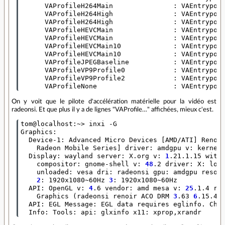
      VAProfileH264Main               : VAEntrypoin
      VAProfileH264High               : VAEntrypoin
      VAProfileH264High               : VAEntrypoin
      VAProfileHEVCMain               : VAEntrypoin
      VAProfileHEVCMain               : VAEntrypoin
      VAProfileHEVCMain10             : VAEntrypoin
      VAProfileHEVCMain10             : VAEntrypoin
      VAProfileJPEGBaseline           : VAEntrypoin
      VAProfileVP9Profile0            : VAEntrypoin
      VAProfileVP9Profile2            : VAEntrypoin
      VAProfileNone                   : VAEntrypoi
On y voit que le pilote d'accélération matérielle pour la vidéo est
radeonsi. Et que plus il y a de lignes "VAProfile…" affichées, mieux c'est.
tom@localhost:~> inxi -G

Graphics:

  Device-1: Advanced Micro Devices 
[
AMD/ATI
]
 Renoi
    Radeon Mobile Series
]
 driver: amdgpu v: kernel

  Display: wayland server: X.org v: 
1
.21.1.15 with
    compositor: gnome-shell v: 
48
.2 driver: X: load
    unloaded: vesa dri: radeonsi gpu: amdgpu resol
2
: 1920x1080~60Hz 
3
: 1920x1080~60Hz

  API: OpenGL v: 
4
.6 vendor: amd mesa v: 
25
.1.4 ren
    Graphics 
(
radeonsi renoir ACO DRM 
3
.63 
6
.15.4-
  API: EGL Message: EGL data requires eglinfo. Chec
  Info: Tools: api: glxinfo x11: xprop,xrandr