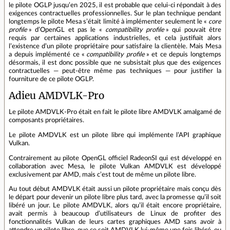
le pilote OGLP jusqu’en 2025, il est probable que celui-ci répondait à des
exigences contractuelles professionnelles. Sur le plan technique pendant
longtemps le pilote Mesa s’était limité à implémenter seulement le «
core
profile
» d’OpenGL et pas le «
compatibility profile
» qui pouvait être
requis par certaines applications industrielles, et cela justifiait alors
l’existence d’un pilote propriétaire pour satisfaire la clientèle. Mais Mesa
a depuis implémenté ce «
compatibility profile
» et ce depuis longtemps
désormais, il est donc possible que ne subsistait plus que des exigences
contractuelles — peut-être même pas techniques — pour justifier la
fourniture de ce pilote OGLP.
Adieu AMDVLK-Pro
Le pilote AMDVLK-Pro était en fait le pilote libre AMDVLK amalgamé de
composants propriétaires.
Le pilote AMDVLK est un pilote libre qui implémente l’API graphique
Vulkan.
Contrairement au pilote OpenGL officiel RadeonSI qui est développé en
collaboration avec Mesa, le pilote Vulkan AMDVLK est développé
exclusivement par AMD, mais c’est tout de même un pilote libre.
Au tout début AMDVLK était aussi un pilote propriétaire mais conçu dès
le départ pour devenir un pilote libre plus tard, avec la promesse qu’il soit
libéré un jour. Le pilote AMDVLK, alors qu’il était encore propriétaire,
avait permis à beaucoup d’utilisateurs de Linux de profiter des
fonctionnalités Vulkan de leurs cartes graphiques AMD sans avoir à