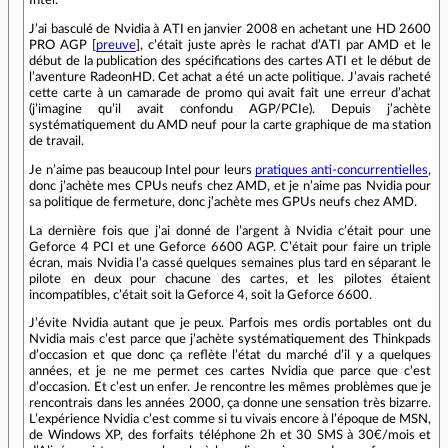
Intel.
J’ai basculé de Nvidia à ATI en janvier 2008 en achetant une HD 2600
PRO AGP [
preuve
], c’était juste après le rachat d’ATI par AMD et le
début de la publication des spécifications des cartes ATI et le début de
l’aventure RadeonHD. Cet achat a été un acte politique. J’avais racheté
cette carte à un camarade de promo qui avait fait une erreur d’achat
(j’imagine qu’il avait confondu AGP/PCIe). Depuis j’achète
systématiquement du AMD neuf pour la carte graphique de ma station
de travail.
Je n’aime pas beaucoup Intel pour leurs
pratiques anti-concurrentielles
,
donc j’achète mes CPUs neufs chez AMD, et je n’aime pas Nvidia pour
sa politique de fermeture, donc j’achète mes GPUs neufs chez AMD.
La dernière fois que j’ai donné de l’argent à Nvidia c’était pour une
Geforce 4 PCI et une Geforce 6600 AGP. C’était pour faire un triple
écran, mais Nvidia l’a cassé quelques semaines plus tard en séparant le
pilote en deux pour chacune des cartes, et les pilotes étaient
incompatibles, c’était soit la Geforce 4, soit la Geforce 6600.
J’évite Nvidia autant que je peux. Parfois mes ordis portables ont du
Nvidia mais c’est parce que j’achète systématiquement des Thinkpads
d’occasion et que donc ça reflète l’état du marché d’il y a quelques
années, et je ne me permet ces cartes Nvidia que parce que c’est
d’occasion. Et c’est un enfer. Je rencontre les mêmes problèmes que je
rencontrais dans les années 2000, ça donne une sensation très bizarre.
L’expérience Nvidia c’est comme si tu vivais encore à l’époque de MSN,
de Windows XP, des forfaits téléphone 2h et 30 SMS à 30€/mois et