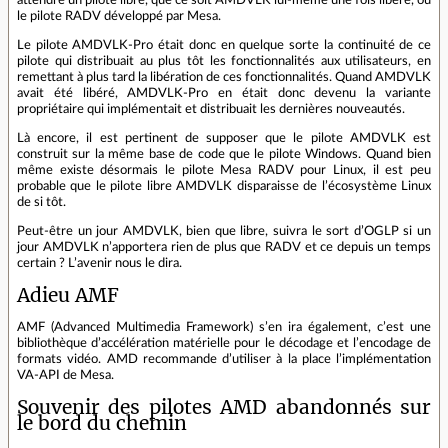
attendre un pilote libre, que ce soit AMDVLK lui-même une fois libéré, ou
le pilote RADV développé par Mesa.
Le pilote AMDVLK-Pro était donc en quelque sorte la continuité de ce
pilote qui distribuait au plus tôt les fonctionnalités aux utilisateurs, en
remettant à plus tard la libération de ces fonctionnalités. Quand AMDVLK
avait été libéré, AMDVLK-Pro en était donc devenu la variante
propriétaire qui implémentait et distribuait les dernières nouveautés.
Là encore, il est pertinent de supposer que le pilote AMDVLK est
construit sur la même base de code que le pilote Windows. Quand bien
même existe désormais le pilote Mesa RADV pour Linux, il est peu
probable que le pilote libre AMDVLK disparaisse de l’écosystème Linux
de si tôt.
Peut-être un jour AMDVLK, bien que libre, suivra le sort d’OGLP si un
jour AMDVLK n’apportera rien de plus que RADV et ce depuis un temps
certain ? L’avenir nous le dira.
Adieu AMF
AMF (Advanced Multimedia Framework) s’en ira également, c’est une
bibliothèque d’accélération matérielle pour le décodage et l’encodage de
formats vidéo. AMD recommande d’utiliser à la place l’implémentation
VA-API de Mesa.
Souvenir des pilotes AMD abandonnés sur
le bord du chemin