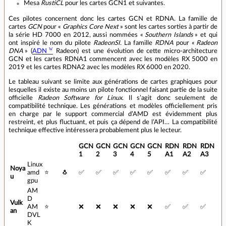
Mesa
RustiCL
pour les cartes GCN1 et suivantes.
Ces pilotes concernent donc les cartes GCN et RDNA. La famille de
cartes
GCN
pour «
Graphics Core Next
» sont les cartes sorties à partir de
la série HD 7000 en 2012, aussi nommées «
Southern Islands
» et qui
ont inspiré le nom du pilote
RadeonSI
. La famille
RDNA
pour «
Radeon
DNA
» (
ADN
Radeon) est une évolution de cette micro-architecture
GCN et les cartes RDNA1 commencent avec les modèles RX 5000 en
2019 et les cartes RDNA2 avec les modèles RX 6000 en 2020.
Le tableau suivant se limite aux générations de cartes graphiques pour
lesquelles il existe au moins un pilote fonctionnel faisant partie de la suite
officielle
Radeon Software for Linux
. Il s’agit donc seulement de
compatibilité technique. Les générations et modèles officiellement pris
en charge par le support commercial d’AMD est évidemment plus
restreint, et plus fluctuant, et puis ça dépend de l’API… La compatibilité
technique effective intéressera probablement plus le lecteur.
GCN
GCN
GCN
GCN
GCN
RDN
RDN
RDN
1
2
3
4
5
A1
A2
A3
Linux
Noya
amd
⭐️
🐧️
✅️
✅️
✅️
✅️
✅️
✅️
✅️
✅️
u
gpu
AM
D
Vulk
AM
⭐️
❌️
❌️
❌️
❌️
❌️
✅️
✅️
✅️
an
DVL
K