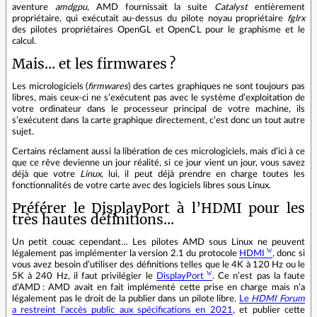
aventure
amdgpu
, AMD fournissait la suite
Catalyst
entièrement
propriétaire, qui exécutait au-dessus du pilote noyau propriétaire
fglrx
des pilotes propriétaires OpenGL et OpenCL pour le graphisme et le
calcul.
Mais… et les firmwares ?
Les micrologiciels (
firmwares
) des cartes graphiques ne sont toujours pas
libres, mais ceux-ci ne s’exécutent pas avec le système d’exploitation de
votre ordinateur dans le processeur principal de votre machine, ils
s’exécutent dans la carte graphique directement, c’est donc un tout autre
sujet.
Certains réclament aussi la libération de ces micrologiciels, mais d’ici à ce
que ce rêve devienne un jour réalité, si ce jour vient un jour, vous savez
déjà que votre
Linux
, lui, il peut déjà prendre en charge toutes les
fonctionnalités de votre carte avec des logiciels libres sous Linux.
Préférer le DisplayPort à l’HDMI pour les
très hautes définitions…
Un petit couac cependant… Les pilotes AMD sous Linux ne peuvent
légalement pas implémenter la version 2.1 du protocole
HDMI
, donc si
vous avez besoin d’utiliser des définitions telles que le 4K à 120 Hz ou le
5K à 240 Hz, il faut privilégier le
DisplayPort
. Ce n’est pas la faute
d’AMD : AMD avait en fait implémenté cette prise en charge mais n’a
légalement pas le droit de la publier dans un pilote libre.
Le
HDMI Forum
a restreint l'accès public aux spécifications en 2021
, et publier cette