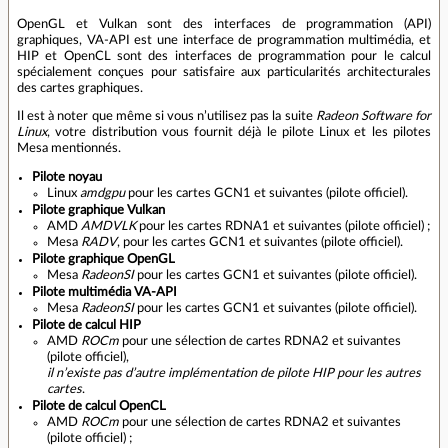
OpenGL et Vulkan sont des interfaces de programmation (API)
graphiques, VA-API est une interface de programmation multimédia, et
HIP et OpenCL sont des interfaces de programmation pour le calcul
spécialement conçues pour satisfaire aux particularités architecturales
des cartes graphiques.
Il est à noter que même si vous n’utilisez pas la suite
Radeon Software for
Linux
, votre distribution vous fournit déjà le pilote Linux et les pilotes
Mesa mentionnés.
Pilote noyau
Linux
amdgpu
pour les cartes GCN1 et suivantes (pilote officiel).
Pilote graphique Vulkan
AMD
AMDVLK
pour les cartes RDNA1 et suivantes (pilote officiel) ;
Mesa
RADV
, pour les cartes GCN1 et suivantes (pilote officiel).
Pilote graphique OpenGL
Mesa
RadeonSI
pour les cartes GCN1 et suivantes (pilote officiel).
Pilote multimédia VA-API
Mesa
RadeonSI
pour les cartes GCN1 et suivantes (pilote officiel).
Pilote de calcul HIP
AMD
ROCm
pour une sélection de cartes RDNA2 et suivantes
(pilote officiel),
il n’existe pas d’autre implémentation de pilote HIP pour les autres
cartes
.
Pilote de calcul OpenCL
AMD
ROCm
pour une sélection de cartes RDNA2 et suivantes
(pilote officiel) ;