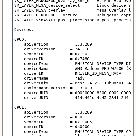
VK_LAYER_MANGOHUD_overlay_x86_64  Vulkan Hud Overl
VK_LAYER_MESA_device_select       Linux device sel
VK_LAYER_MESA_overlay             Mesa Overlay lay
VK_LAYER_RENDERDOC_Capture        Debugging captur
VK_LAYER_VKBASALT_post_processing a post processin
Devices:

========

GPU0:

    apiVersion         = 1.3.289

    driverVersion      = 24.2.8

    vendorID           = 0x1002

    deviceID           = 0x7480

    deviceType         = PHYSICAL_DEVICE_TYPE_DISC
    deviceName         = AMD Radeon PRO W7600 (RAD
    driverID           = DRIVER_ID_MESA_RADV

    driverName         = radv

    driverInfo         = Mesa 24.2.8-1ubuntu1~24.04
    conformanceVersion = 1.3.0.0

    deviceUUID         = 00000000-8300-0000-0000-0
    driverUUID         = 414d442d-4d45-5341-2d44-5
GPU1:

    apiVersion         = 1.3.289

    driverVersion      = 0.0.1

    vendorID           = 0x10005

    deviceID           = 0x0000

    deviceType         = PHYSICAL_DEVICE_TYPE_CPU
