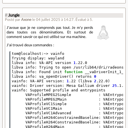
#
Jungle
Posté par
Axone
le 04 juillet 2025 à 14:27
.
Évalué à
5
.
J'avoue que je ne comprends pas tout. Je m'y perds
dans toutes ces dénominations. Et surtout de
comment savoir ce qui est utilisé sur ma machine.
J'ai trouvé deux commandes :
tom@localhost:~> vainfo

Trying display: wayland

libva info: VA-API version 
1
.22.0

libva info: Trying to open /usr/lib64/dri/radeonsi_
libva info: Found init 
function
 __vaDriverInit_1_22
libva info: va_openDriver
()
 returns 
0
vainfo: VA-API version: 
1
.22 
(
libva 
2
.22.0
)
vainfo: Driver version: Mesa Gallium driver 
25
.1.4
vainfo: Supported profile and entrypoints

      VAProfileMPEG2Simple            : VAEntrypoin
      VAProfileMPEG2Main              : VAEntrypoin
      VAProfileVC1Simple              : VAEntrypoin
      VAProfileVC1Main                : VAEntrypoin
      VAProfileVC1Advanced            : VAEntrypoin
      VAProfileH264ConstrainedBaseline: VAEntrypoin
      VAProfileH264ConstrainedBaseline: VAEntrypoin
      VAProfileH264Main               : VAEntrypoin