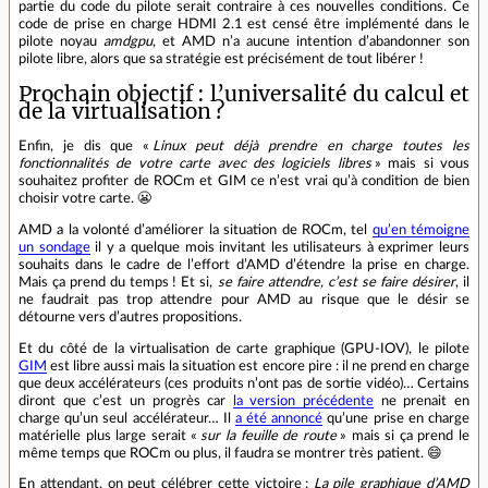
partie du code du pilote serait contraire à ces nouvelles conditions. Ce
code de prise en charge HDMI 2.1 est censé être implémenté dans le
pilote noyau
amdgpu
, et AMD n’a aucune intention d’abandonner son
pilote libre, alors que sa stratégie est précisément de tout libérer !
Prochain objectif : l’universalité du calcul et
de la virtualisation ?
Enfin, je dis que «
Linux peut déjà prendre en charge toutes les
fonctionnalités de votre carte avec des logiciels libres
» mais si vous
souhaitez profiter de ROCm et GIM ce n’est vrai qu’à condition de bien
choisir votre carte. 😬
AMD a la volonté d’améliorer la situation de ROCm, tel
qu’en témoigne
un sondage
il y a quelque mois invitant les utilisateurs à exprimer leurs
souhaits dans le cadre de l’effort d’AMD d’étendre la prise en charge.
Mais ça prend du temps ! Et si,
se faire attendre, c’est se faire désirer
, il
ne faudrait pas trop attendre pour AMD au risque que le désir se
détourne vers d’autres propositions.
Et du côté de la virtualisation de carte graphique (GPU-IOV), le pilote
GIM
est libre aussi mais la situation est encore pire : il ne prend en charge
que deux accélérateurs (ces produits n’ont pas de sortie vidéo)… Certains
diront que c’est un progrès car
la version précédente
ne prenait en
charge qu’un seul accélérateur… Il
a été annoncé
qu’une prise en charge
matérielle plus large serait «
sur la feuille de route
» mais si ça prend le
même temps que ROCm ou plus, il faudra se montrer très patient. 😄
En attendant, on peut célébrer cette victoire :
La pile graphique d’AMD