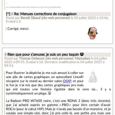
ce commentaire est sous licence cc by 4 et précédentes
[^]
#
Re: Menues corrections de conjugaison
Posté par
Benoît Sibaud
(
site web personnel
)
le 04 juillet 2025 à 10:46
.
Évalué à
3
.
Corrigé, merci.
#
Rien que pour s’amuser, je suis un peu taquin 🤡️
Posté par
Thomas Debesse
(
site web personnel
,
Mastodon
)
le 04 juillet
2025 à 09:55
.
Évalué à
10
.
Dernière modification le 04 juillet 2025 à
09:55.
Pour illustrer la dépêche je me suis amusé à coller sur
une pile de cartes graphiques un autocollant LinuxFr
récupéré sur le stand au dernier salon
OSXP
, et pour
le fun je n’ai mis que des cartes graphiques pro mais
qui ont toutes une histoire rigolote dans le sens où… il y a
systématiquement un piège. 🤫
La Radeon PRO W7600 noire, c’est une RDNA 3 (donc très récente),
que j’ai acheté exprès en gamme « PRO » pour être certain d’avoir
ROCm (pour le calcul HIP). Mais je n’avais pas besoin d’un monstre, et je
voulais une simple-slot, donc j’ai pris celle-là, une petite
pro
, mais une