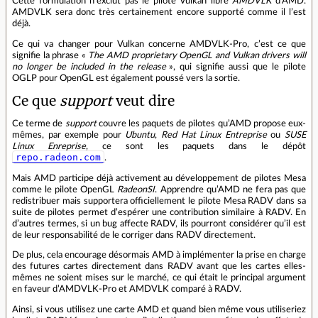
Cette formulation n’exclut pas le pilote Vulkan libre
AMDVLK
d’AMD.
AMDVLK sera donc très certainement encore supporté comme il l’est
déjà.
Ce qui va changer pour Vulkan concerne AMDVLK-Pro, c’est ce que
signifie la phrase «
The AMD proprietary OpenGL and Vulkan drivers will
no longer be included in the release
», qui signifie aussi que le pilote
OGLP pour OpenGL est également poussé vers la sortie.
Ce que
support
veut dire
Ce terme de
support
couvre les paquets de pilotes qu’AMD propose eux-
mêmes, par exemple pour
Ubuntu
,
Red Hat Linux Entreprise
ou
SUSE
Linux Enreprise
, ce sont les paquets dans le dépôt
repo.radeon.com
.
Mais AMD participe déjà activement au développement de pilotes Mesa
comme le pilote OpenGL
RadeonSI
. Apprendre qu’AMD ne fera pas que
redistribuer mais supportera officiellement le pilote Mesa RADV dans sa
suite de pilotes permet d’espérer une contribution similaire à RADV. En
d’autres termes, si un bug affecte RADV, ils pourront considérer qu’il est
de leur responsabilité de le corriger dans RADV directement.
De plus, cela encourage désormais AMD à implémenter la prise en charge
des futures cartes directement dans RADV avant que les cartes elles-
mêmes ne soient mises sur le marché, ce qui était le principal argument
en faveur d’AMDVLK-Pro et AMDVLK comparé à RADV.
Ainsi, si vous utilisez une carte AMD et quand bien même vous utiliseriez