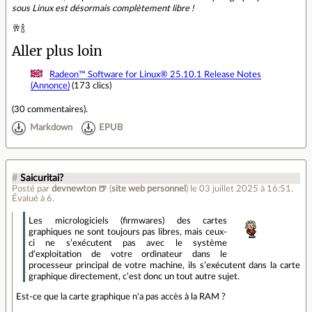
sous Linux est désormais complètement libre !
🥂🍾
Aller plus loin
Radeon™ Software for Linux® 25.10.1 Release Notes
(Annonce)
(173 clics)
(
30 commentaires
).
Markdown
EPUB
#
Saicuritai?
Posté par
devnewton 🍺
(
site web personnel
)
le 03 juillet 2025 à 16:51
.
Évalué à
6
.
Les micrologiciels (firmwares) des cartes
graphiques ne sont toujours pas libres, mais ceux-
ci ne s’exécutent pas avec le système
d’exploitation de votre ordinateur dans le
processeur principal de votre machine, ils s’exécutent dans la carte
graphique directement, c’est donc un tout autre sujet.
Est-ce que la carte graphique n'a pas accès à la RAM ?