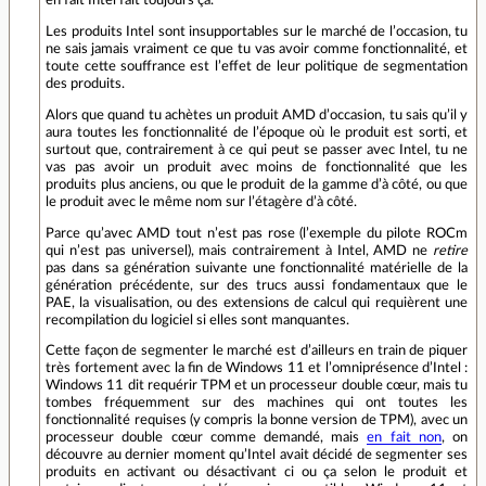
en fait Intel fait toujours ça.
Les produits Intel sont insupportables sur le marché de l’occasion, tu
ne sais jamais vraiment ce que tu vas avoir comme fonctionnalité, et
toute cette souffrance est l’effet de leur politique de segmentation
des produits.
Alors que quand tu achètes un produit AMD d’occasion, tu sais qu’il y
aura toutes les fonctionnalité de l’époque où le produit est sorti, et
surtout que, contrairement à ce qui peut se passer avec Intel, tu ne
vas pas avoir un produit avec moins de fonctionnalité que les
produits plus anciens, ou que le produit de la gamme d’à côté, ou que
le produit avec le même nom sur l’étagère d’à côté.
Parce qu’avec AMD tout n’est pas rose (l’exemple du pilote ROCm
qui n’est pas universel), mais contrairement à Intel, AMD ne
retire
pas dans sa génération suivante une fonctionnalité matérielle de la
génération précédente, sur des trucs aussi fondamentaux que le
PAE, la visualisation, ou des extensions de calcul qui requièrent une
recompilation du logiciel si elles sont manquantes.
Cette façon de segmenter le marché est d’ailleurs en train de piquer
très fortement avec la fin de Windows 11 et l’omniprésence d’Intel :
Windows 11 dit requérir TPM et un processeur double cœur, mais tu
tombes fréquemment sur des machines qui ont toutes les
fonctionnalité requises (y compris la bonne version de TPM), avec un
processeur double cœur comme demandé, mais
en fait non
, on
découvre au dernier moment qu’Intel avait décidé de segmenter ses
produits en activant ou désactivant ci ou ça selon le produit et