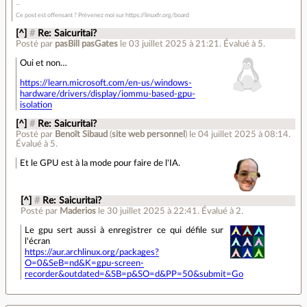
Ce post est offensant ? Prévenez moi sur https://linuxfr.org/board
[^]
#
Re: Saicuritai?
Posté par
pasBill pasGates
le 03 juillet 2025 à 21:21
.
Évalué à
5
.
Oui et non…
https://learn.microsoft.com/en-us/windows-
hardware/drivers/display/iommu-based-gpu-
isolation
[^]
#
Re: Saicuritai?
Posté par
Benoît Sibaud
(
site web personnel
)
le 04 juillet 2025 à 08:14
.
Évalué à
5
.
Et le GPU est à la mode pour faire de l'IA.
[^]
#
Re: Saicuritai?
Posté par
Maderios
le 30 juillet 2025 à 22:41
.
Évalué à
2
.
Le gpu sert aussi à enregistrer ce qui défile sur
l'écran
https://aur.archlinux.org/packages?
O=0&SeB=nd&K=gpu-screen-
recorder&outdated=&SB=p&SO=d&PP=50&submit=Go