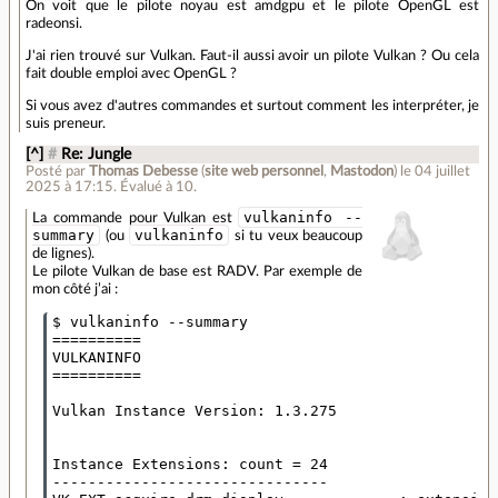
On voit que le pilote noyau est amdgpu et le pilote OpenGL est
radeonsi.
J'ai rien trouvé sur Vulkan. Faut-il aussi avoir un pilote Vulkan ? Ou cela
fait double emploi avec OpenGL ?
Si vous avez d'autres commandes et surtout comment les interpréter, je
suis preneur.
[^]
#
Re: Jungle
Posté par
Thomas Debesse
(
site web personnel
,
Mastodon
)
le 04 juillet
2025 à 17:15
.
Évalué à
10
.
vulkaninfo --
La commande pour Vulkan est
summary
vulkaninfo
(ou
si tu veux beaucoup
de lignes).
Le pilote Vulkan de base est RADV. Par exemple de
mon côté j’ai :
$ vulkaninfo --summary

==========

VULKANINFO

==========

Vulkan Instance Version: 1.3.275

Instance Extensions: count = 24

-------------------------------
