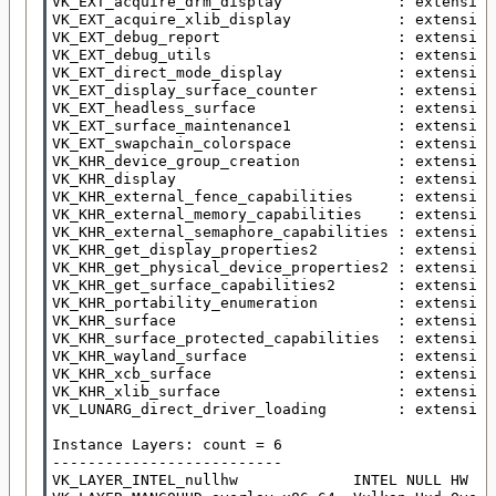
VK_EXT_acquire_drm_display             : extension
VK_EXT_acquire_xlib_display            : extension
VK_EXT_debug_report                    : extension
VK_EXT_debug_utils                     : extension
VK_EXT_direct_mode_display             : extension
VK_EXT_display_surface_counter         : extension
VK_EXT_headless_surface                : extension
VK_EXT_surface_maintenance1            : extension
VK_EXT_swapchain_colorspace            : extension
VK_KHR_device_group_creation           : extension
VK_KHR_display                         : extension
VK_KHR_external_fence_capabilities     : extension
VK_KHR_external_memory_capabilities    : extension
VK_KHR_external_semaphore_capabilities : extension
VK_KHR_get_display_properties2         : extension
VK_KHR_get_physical_device_properties2 : extension
VK_KHR_get_surface_capabilities2       : extension
VK_KHR_portability_enumeration         : extension
VK_KHR_surface                         : extension
VK_KHR_surface_protected_capabilities  : extension
VK_KHR_wayland_surface                 : extension
VK_KHR_xcb_surface                     : extension
VK_KHR_xlib_surface                    : extension
VK_LUNARG_direct_driver_loading        : extension
Instance Layers: count = 6

--------------------------

VK_LAYER_INTEL_nullhw             INTEL NULL HW   