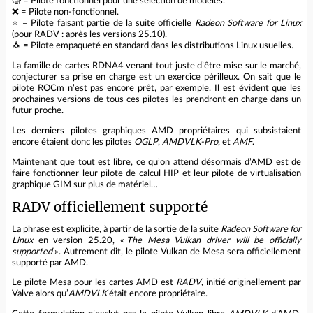
🧐️ = Pilote fonctionnel pour une sélection de modèles.
❌️ = Pilote non-fonctionnel.
⭐️ = Pilote faisant partie de la suite officielle
Radeon Software for Linux
(pour RADV : après les versions 25.10).
🐧️ = Pilote empaqueté en standard dans les distributions Linux usuelles.
La famille de cartes RDNA4 venant tout juste d’être mise sur le marché,
conjecturer sa prise en charge est un exercice périlleux. On sait que le
pilote ROCm n’est pas encore prêt, par exemple. Il est évident que les
prochaines versions de tous ces pilotes les prendront en charge dans un
futur proche.
Les derniers pilotes graphiques AMD propriétaires qui subsistaient
encore étaient donc les pilotes
OGLP
,
AMDVLK-Pro
, et
AMF
.
Maintenant que tout est libre, ce qu’on attend désormais d’AMD est de
faire fonctionner leur pilote de calcul HIP et leur pilote de virtualisation
graphique GIM sur plus de matériel…
RADV officiellement supporté
La phrase est explicite, à partir de la sortie de la suite
Radeon Software for
Linux
en version 25.20, «
The Mesa Vulkan driver will be officially
supported
». Autrement dit, le pilote Vulkan de Mesa sera officiellement
supporté par AMD.
Le pilote Mesa pour les cartes AMD est
RADV
, initié originellement par
Valve alors qu’
AMDVLK
était encore propriétaire.