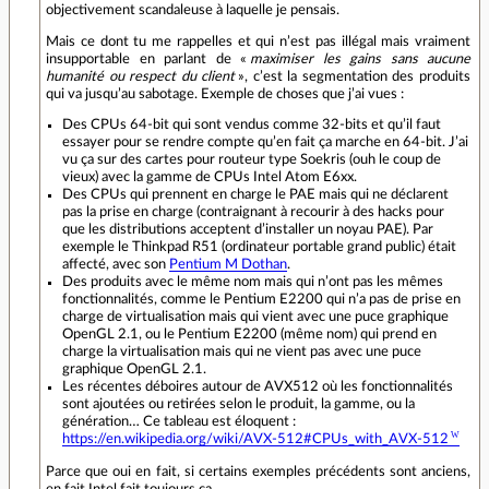
objectivement scandaleuse à laquelle je pensais.
Mais ce dont tu me rappelles et qui n’est pas illégal mais vraiment
insupportable en parlant de «
maximiser les gains sans aucune
humanité ou respect du client
», c’est la segmentation des produits
qui va jusqu’au sabotage. Exemple de choses que j’ai vues :
Des CPUs 64-bit qui sont vendus comme 32-bits et qu’il faut
essayer pour se rendre compte qu’en fait ça marche en 64-bit. J’ai
vu ça sur des cartes pour routeur type Soekris (ouh le coup de
vieux) avec la gamme de CPUs Intel Atom E6xx.
Des CPUs qui prennent en charge le PAE mais qui ne déclarent
pas la prise en charge (contraignant à recourir à des hacks pour
que les distributions acceptent d’installer un noyau PAE). Par
exemple le Thinkpad R51 (ordinateur portable grand public) était
affecté, avec son
Pentium M Dothan
.
Des produits avec le même nom mais qui n’ont pas les mêmes
fonctionnalités, comme le Pentium E2200 qui n’a pas de prise en
charge de virtualisation mais qui vient avec une puce graphique
OpenGL 2.1, ou le Pentium E2200 (même nom) qui prend en
charge la virtualisation mais qui ne vient pas avec une puce
graphique OpenGL 2.1.
Les récentes déboires autour de AVX512 où les fonctionnalités
sont ajoutées ou retirées selon le produit, la gamme, ou la
génération… Ce tableau est éloquent :
https://en.wikipedia.org/wiki/AVX-512#CPUs_with_AVX-512
Parce que oui en fait, si certains exemples précédents sont anciens,