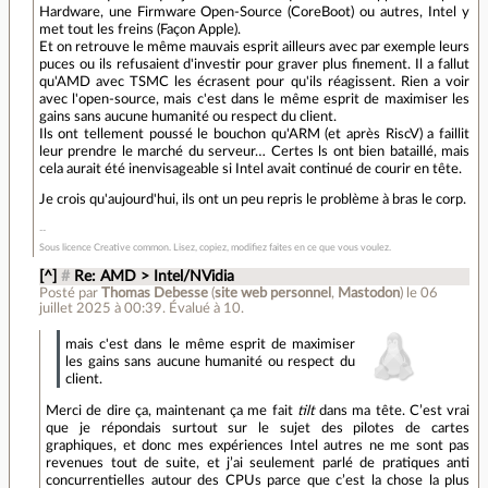
Hardware, une Firmware Open-Source (CoreBoot) ou autres, Intel y
met tout les freins (Façon Apple).
Et on retrouve le même mauvais esprit ailleurs avec par exemple leurs
puces ou ils refusaient d'investir pour graver plus finement. Il a fallut
qu'AMD avec TSMC les écrasent pour qu'ils réagissent. Rien a voir
avec l'open-source, mais c'est dans le même esprit de maximiser les
gains sans aucune humanité ou respect du client.
Ils ont tellement poussé le bouchon qu'ARM (et après RiscV) a faillit
leur prendre le marché du serveur… Certes ls ont bien bataillé, mais
cela aurait été inenvisageable si Intel avait continué de courir en tête.
Je crois qu'aujourd'hui, ils ont un peu repris le problème à bras le corp.
Sous licence Creative common. Lisez, copiez, modifiez faites en ce que vous voulez.
[^]
#
Re: AMD > Intel/NVidia
Posté par
Thomas Debesse
(
site web personnel
,
Mastodon
)
le 06
juillet 2025 à 00:39
.
Évalué à
10
.
mais c'est dans le même esprit de maximiser
les gains sans aucune humanité ou respect du
client.
Merci de dire ça, maintenant ça me fait
tilt
dans ma tête. C’est vrai
que je répondais surtout sur le sujet des pilotes de cartes
graphiques, et donc mes expériences Intel autres ne me sont pas
revenues tout de suite, et j’ai seulement parlé de pratiques anti
concurrentielles autour des CPUs parce que c’est la chose la plus