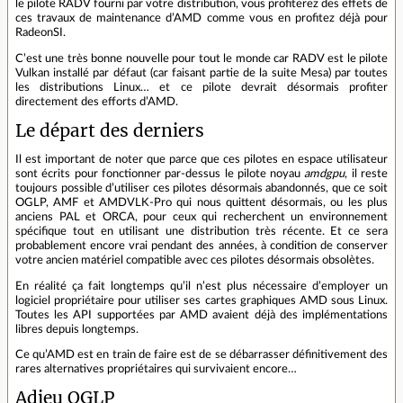
le pilote RADV fourni par votre distribution, vous profiterez des effets de
ces travaux de maintenance d’AMD comme vous en profitez déjà pour
RadeonSI.
C’est une très bonne nouvelle pour tout le monde car RADV est le pilote
Vulkan installé par défaut (car faisant partie de la suite Mesa) par toutes
les distributions Linux… et ce pilote devrait désormais profiter
directement des efforts d’AMD.
Le départ des derniers
Il est important de noter que parce que ces pilotes en espace utilisateur
sont écrits pour fonctionner par-dessus le pilote noyau
amdgpu
, il reste
toujours possible d’utiliser ces pilotes désormais abandonnés, que ce soit
OGLP, AMF et AMDVLK-Pro qui nous quittent désormais, ou les plus
anciens PAL et ORCA, pour ceux qui recherchent un environnement
spécifique tout en utilisant une distribution très récente. Et ce sera
probablement encore vrai pendant des années, à condition de conserver
votre ancien matériel compatible avec ces pilotes désormais obsolètes.
En réalité ça fait longtemps qu’il n’est plus nécessaire d’employer un
logiciel propriétaire pour utiliser ses cartes graphiques AMD sous Linux.
Toutes les API supportées par AMD avaient déjà des implémentations
libres depuis longtemps.
Ce qu’AMD est en train de faire est de se débarrasser définitivement des
rares alternatives propriétaires qui survivaient encore…
Adieu OGLP