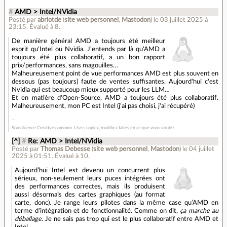
#
AMD > Intel/NVidia
Posté par
abriotde
(
site web personnel
,
Mastodon
)
le 03 juillet 2025 à
23:15
.
Évalué à
8
.
De manière général AMD a toujours été meilleur
esprit qu'Intel ou Nvidia. J'entends par là qu'AMD a
toujours été plus collaboratif, a un bon rapport
prix/performances, sans magouilles…
Malheureusement point de vue performances AMD est plus souvent en
dessous (pas toujours) faute de ventes suffisantes. Aujourd'hui c'est
Nvidia qui est beaucoup mieux supporté pour les LLM…
Et en matière d'Open-Source, AMD a toujours été plus collaboratif.
Malheureusement, mon PC est Intel (j'ai pas choisi, j'ai récupéré)
Sous licence Creative common. Lisez, copiez, modifiez faites en ce que vous voulez.
[^]
#
Re: AMD > Intel/NVidia
Posté par
Thomas Debesse
(
site web personnel
,
Mastodon
)
le 04 juillet
2025 à 01:51
.
Évalué à
10
.
Aujourd’hui Intel est devenu un concurrent plus
sérieux, non-seulement leurs puces intégrées ont
des performances correctes, mais ils produisent
aussi désormais des cartes graphiques (au format
carte, donc). Je range leurs pilotes dans la même case qu’AMD en
terme d’intégration et de fonctionnalité. Comme on dit,
ça marche au
déballage
. Je ne sais pas trop qui est le plus collaboratif entre AMD et