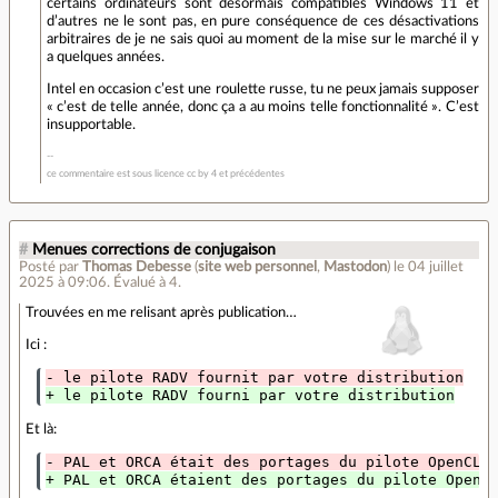
certains ordinateurs sont désormais compatibles Windows 11 et
d’autres ne le sont pas, en pure conséquence de ces désactivations
arbitraires de je ne sais quoi au moment de la mise sur le marché il y
a quelques années.
Intel en occasion c’est une roulette russe, tu ne peux jamais supposer
« c’est de telle année, donc ça a au moins telle fonctionnalité ». C’est
insupportable.
ce commentaire est sous licence cc by 4 et précédentes
#
Menues corrections de conjugaison
Posté par
Thomas Debesse
(
site web personnel
,
Mastodon
)
le 04 juillet
2025 à 09:06
.
Évalué à
4
.
Trouvées en me relisant après publication…
Ici :
- le pilote RADV fournit par votre distribution
+ le pilote RADV fourni par votre distribution
Et là:
- PAL et ORCA était des portages du pilote OpenCL
+ PAL et ORCA étaient des portages du pilote OpenC