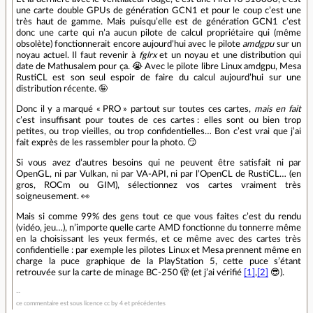
une carte double GPUs de génération GCN1 et pour le coup c’est une
très haut de gamme. Mais puisqu’elle est de génération GCN1 c’est
donc une carte qui n’a aucun pilote de calcul propriétaire qui (même
obsolète) fonctionnerait encore aujourd’hui avec le pilote
amdgpu
sur un
noyau actuel. Il faut revenir à
fglrx
et un noyau et une distribution qui
date de Mathusalem pour ça. 😭️ Avec le pilote libre Linux amdgpu, Mesa
RustiCL est son seul espoir de faire du calcul aujourd’hui sur une
distribution récente. 🤪️
Donc il y a marqué « PRO » partout sur toutes ces cartes,
mais en fait
c’est insuffisant pour toutes de ces cartes : elles sont ou bien trop
petites, ou trop vieilles, ou trop confidentielles… Bon c’est vrai que j’ai
fait exprès de les rassembler pour la photo. 😏️
Si vous avez d’autres besoins qui ne peuvent être satisfait ni par
OpenGL, ni par Vulkan, ni par VA-API, ni par l’OpenCL de RustiCL… (en
gros, ROCm ou GIM), sélectionnez vos cartes vraiment très
soigneusement. 👀️
Mais si comme 99% des gens tout ce que vous faites c’est du rendu
(vidéo, jeu…), n’importe quelle carte AMD fonctionne du tonnerre même
en la choisissant les yeux fermés, et ce même avec des cartes très
confidentielle : par exemple les pilotes Linux et Mesa prennent même en
charge la puce graphique de la PlayStation 5, cette puce s’étant
retrouvée sur la carte de minage BC-250 🫣️ (et j’ai vérifié
[1]
,
[2]
😎️).
ce commentaire est sous licence cc by 4 et précédentes