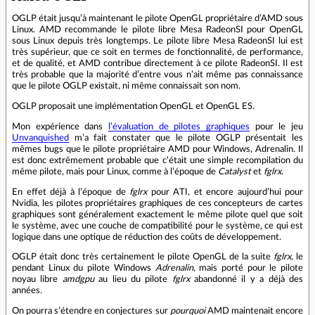
OGLP était jusqu’à maintenant le pilote OpenGL propriétaire d’AMD sous
Linux. AMD recommande le pilote libre Mesa RadeonSI pour OpenGL
sous Linux depuis très longtemps. Le pilote libre Mesa RadeonSI lui est
très supérieur, que ce soit en termes de fonctionnalité, de performance,
et de qualité, et AMD contribue directement à ce pilote RadeonSI. Il est
très probable que la majorité d’entre vous n’ait même pas connaissance
que le pilote OGLP existait, ni même connaissait son nom.
OGLP proposait une implémentation OpenGL et OpenGL ES.
Mon expérience dans
l’évaluation de pilotes graphiques
pour le jeu
Unvanquished
m’a fait constater que le pilote OGLP présentait les
mêmes bugs que le pilote propriétaire AMD pour Windows, Adrenalin. Il
est donc extrêmement probable que c’était une simple recompilation du
même pilote, mais pour Linux, comme à l’époque de
Catalyst
et
fglrx
.
En effet déjà à l’époque de
fglrx
pour ATI, et encore aujourd’hui pour
Nvidia, les pilotes propriétaires graphiques de ces concepteurs de cartes
graphiques sont généralement exactement le même pilote quel que soit
le système, avec une couche de compatibilité pour le système, ce qui est
logique dans une optique de réduction des coûts de développement.
OGLP était donc très certainement le pilote OpenGL de la suite
fglrx
, le
pendant Linux du pilote Windows
Adrenalin
, mais porté pour le pilote
noyau libre
amdgpu
au lieu du pilote
fglrx
abandonné il y a déjà des
années.
On pourra s’étendre en conjectures sur
pourquoi
AMD maintenait encore