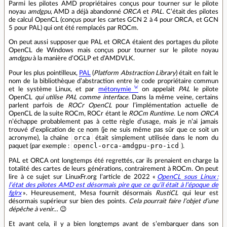
Parmi les pilotes AMD propriétaires conçus pour tourner sur le pilote
noyau
amdgpu
, AMD a déjà abandonné
ORCA
et
PAL
. C’était des pilotes
de calcul OpenCL (conçus pour les cartes GCN 2 à 4 pour ORCA, et GCN
5 pour PAL) qui ont été remplacés par ROCm.
On peut aussi supposer que PAL et ORCA étaient des portages du pilote
OpenCL de Windows mais conçus pour tourner sur le pilote noyau
amdgpu
à la manière d’OGLP et d’AMDVLK.
Pour les plus pointilleux,
PAL
(
Platform Abstraction Library
) était en fait le
nom de la bibliothèque d’abstraction entre le code propriétaire commun
et le système Linux, et par
métonymie
on appelait
PAL
le pilote
OpenCL
qui utilise PAL comme interface
. Dans la même veine, certains
parlent parfois de
ROCr OpenCL
pour l’implémentation actuelle de
OpenCL de la suite ROCm, ROCr étant le
ROCm Runtime
. Le nom
ORCA
n’échappe probablement pas à cette règle d’usage, mais je n’ai jamais
trouvé d’explication de ce nom (je ne suis même pas sûr que ce soit un
orca
acronyme), la chaîne
était simplement utilisée dans le nom du
opencl-orca-amdgpu-pro-icd
paquet (par exemple :
).
PAL et ORCA ont longtemps été regrettés, car ils prenaient en charge la
totalité des cartes de leurs générations, contrairement à ROCm. On peut
lire à ce sujet sur LinuxFr.org l’article de 2022 «
OpenCL sous Linux :
l’état des pilotes AMD est désormais pire que ce qu’il était à l’époque de
fglrx
». Heureusement, Mesa fournit désormais
RustiCL
qui leur est
désormais supérieur sur bien des points.
Cela pourrait faire l’objet d’une
dépêche à venir…
😉
Et avant cela, il y a bien longtemps avant de s’embarquer dans son