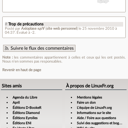
#
Trop de précautions
Posté par
Axioplase ıɥs∀
(
site web personnel
)
le 25 novembre 2010 à
04:37
.
Évalué à
-2
.
Suivre le flux des commentaires
Note :
les commentaires appartiennent à celles et ceux qui les ont postés.
Nous n’en sommes pas responsables.
Revenir en haut de page
Sites amis
À propos de LinuxFr.org
Agenda du Libre
Mentions légales
April
Faire un don
Éditions D-BookeR
L’équipe de LinuxFr.org
Éditions Diamond
Informations sur le site
Éditions Eyrolles
Aide / Foire aux questions
Éditions ENI
Suivi des suggestions et bogues