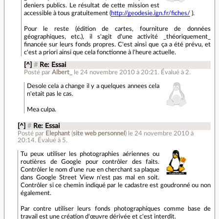
deniers publics. Le résultat de cette mission est
accessible à tous gratuitement (
http://geodesie.ign.fr/fiches/
).
Pour le reste (édition de cartes, fourniture de données
géographiques, etc.), il s'agit d'une activité _théoriquement_
financée sur leurs fonds propres. C'est ainsi que ça a été prévu, et
c'est a priori ainsi que cela fonctionne à l'heure actuelle.
[^]
#
Re: Essai
Posté par
Albert_
le 24 novembre 2010 à 20:21
.
Évalué à
2
.
Desole cela a change il y a quelques annees cela
n'etait pas le cas.
Mea culpa.
[^]
#
Re: Essai
Posté par
Elephant
(
site web personnel
)
le 24 novembre 2010 à
20:14
.
Évalué à
5
.
Tu peux utiliser les photographies aériennes ou
routières de Google pour contrôler des faits.
Contrôler le nom d'une rue en cherchant sa plaque
dans Google Street View n'est pas mal en soit.
Contrôler si ce chemin indiqué par le cadastre est goudronné ou non
également.
Par contre utiliser leurs fonds photographiques comme base de
travail est une création d'œuvre dérivée et c'est interdit.