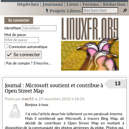
Dépêches
Journaux
Liens
Forums
Rédaction
🎙️ Projets Libres
Se connecter
Identifiant
Mot de passe
Connexion automatique
Pas de compte ? S’inscrire…
13
Journal
Microsoft soutient et contribue à
Open Street Map
Posté par
cram51
le 24 novembre 2010 à 18:24
.
Bonjour à tous
J'ai relu l'article deux fois tellement ça me paraissait énorme.
Mais il semblerait que Microsoft, à travers Bing Map, ait
décidé de contribuer à Open Street Map en mettant à
disposition de la communauté des photos aériennes du globe. Photos qui,