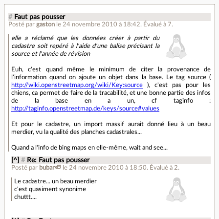
#
Faut pas pousser
Posté par
gaston
le 24 novembre 2010 à 18:42
.
Évalué à
7
.
elle a réclamé que les données créer à partir du
cadastre soit repéré à l'aide d'une balise précisant la
source et l'année de révision
Euh, c'est quand même le minimum de citer la provenance de
l'information quand on ajoute un objet dans la base. Le tag source (
http://wiki.openstreetmap.org/wiki/Key:source
), c'est pas pour les
chiens, ca permet de faire de la tracabilité, et une bonne partie des infos
de la base en a un, cf taginfo :
http://taginfo.openstreetmap.de/keys/source#values
Et pour le cadastre, un import massif aurait donné lieu à un beau
merdier, vu la qualité des planches cadastrales...
Quand a l'info de bing maps en elle-même, wait and see...
[^]
#
Re: Faut pas pousser
Posté par
bubar🦥
le 24 novembre 2010 à 18:50
.
Évalué à
2
.
Le cadastre... un beau merdier
c'est quasiment synonime
chuttt....