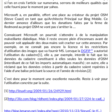
si l'on en crois l'article sur numerama, serrons de meilleurs qualités que
celle fourni pour le moment par yahoo.
Microsoft a, en parallèle, offert une place au créateur du projet OSM
(Steve Coast) en tant que qu'Architecte Principal sur Bing Mobile. Ce
dernier annonce d'ailleurs que les donations faites par la firme de
Redmond au projet OSM ne vont pas s'arrêter la ....
Connaissant Microsoft on pourrait s'attendre à de la manipulation
malveillante diabolique. Mais il reste encore plein d'inconnues avant de
pouvoir soit applaudir des deux mains soit cracher sur cette annonce. Par
exemple, on ne connaît pas encore la licence ni les restrictions
d'utilisation des images que va fournir MS. Lorsque la
DGFiP
a autorisé
l'utilisation du cadastre[1], elle a, par exemple, interdit le fait que les
données du cadastre constituent à elles seules les données d'OSM
(interdisant de ce fait les imports automatiques massifs) ; en outre, elle a
réclamé que les données créées à partir du cadastre soient repérées à
l'aide d'une balise précisant la source et l'année de révision.[2]
C'est donc pour le moment une excellente nouvelle. Reste à voir pour
l'utilisation concrète par la suite.
[1]
http://linuxfr.org/2009/01/26/24929.html
[2]
http://3liz.com/blog/rldhont/index.php/2009/01/27/224-le-cad(...)
http://blog.bmaron.net/index.php?post/2010/11/23/SteveC-le-f(...)