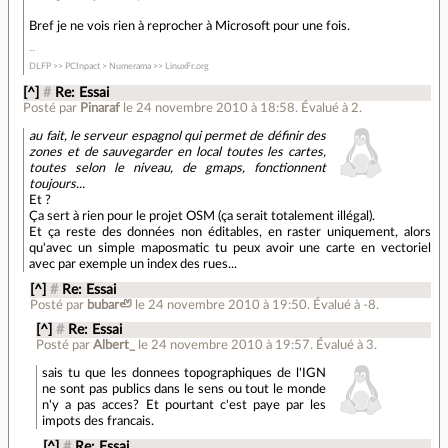
Bref je ne vois rien à reprocher à Microsoft pour une fois.
DLFP >> PCInpact > Numerama >> LinuxFr.org
[^]
#
Re: Essai
Posté par
Pinaraf
le 24 novembre 2010 à 18:58
.
Évalué à
2
.
au fait, le serveur espagnol qui permet de définir des
zones et de sauvegarder en local toutes les cartes,
toutes selon le niveau, de gmaps, fonctionnent
toujours...
Et ?
Ça sert à rien pour le projet OSM (ça serait totalement illégal).
Et ça reste des données non éditables, en raster uniquement, alors
qu'avec un simple maposmatic tu peux avoir une carte en vectoriel
avec par exemple un index des rues...
[^]
#
Re: Essai
Posté par
bubar🦥
le 24 novembre 2010 à 19:50
.
Évalué à
-8
.
[^]
#
Re: Essai
Posté par
Albert_
le 24 novembre 2010 à 19:57
.
Évalué à
3
.
sais tu que les donnees topographiques de l'IGN
ne sont pas publics dans le sens ou tout le monde
n'y a pas acces? Et pourtant c'est paye par les
impots des francais.
[^]
#
Re: Essai