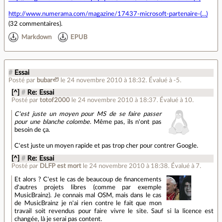
http://www.numerama.com/magazine/17437-microsoft-partenaire-(...)
(
32 commentaires
).
Markdown
EPUB
#
Essai
Posté par
bubar🦥
le 24 novembre 2010 à 18:32
.
Évalué à
-5
.
[^]
#
Re: Essai
Posté par
totof2000
le 24 novembre 2010 à 18:37
.
Évalué à
10
.
C'est juste un moyen pour MS de se faire passer
pour une blanche colombe.
Même pas, ils n'ont pas
besoin de ça.
C'est juste un moyen rapide et pas trop cher pour contrer Google.
[^]
#
Re: Essai
Posté par
DLFP est mort
le 24 novembre 2010 à 18:38
.
Évalué à
7
.
Et alors ? C'est le cas de beaucoup de financements
d'autres projets libres (comme par exemple
MusicBrainz). Je connais mal OSM, mais dans le cas
de MusicBrainz je n'ai rien contre le fait que mon
travail soit revendus pour faire vivre le site. Sauf si la licence est
changée, là je serai pas content.