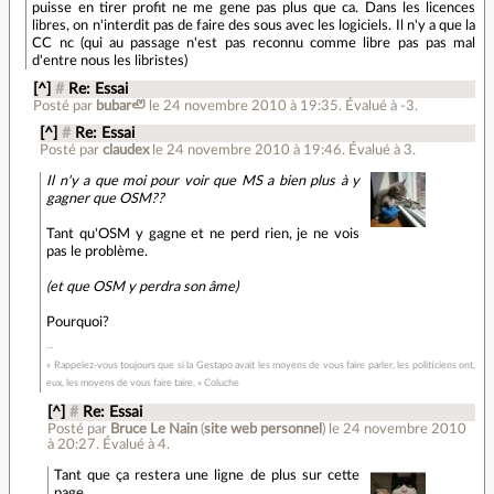
puisse en tirer profit ne me gene pas plus que ca. Dans les licences
libres, on n'interdit pas de faire des sous avec les logiciels. Il n'y a que la
CC nc (qui au passage n'est pas reconnu comme libre pas pas mal
d'entre nous les libristes)
[^]
#
Re: Essai
Posté par
bubar🦥
le 24 novembre 2010 à 19:35
.
Évalué à
-3
.
[^]
#
Re: Essai
Posté par
claudex
le 24 novembre 2010 à 19:46
.
Évalué à
3
.
Il n'y a que moi pour voir que MS a bien plus à y
gagner que OSM??
Tant qu'OSM y gagne et ne perd rien, je ne vois
pas le problème.
(et que OSM y perdra son âme)
Pourquoi?
« Rappelez-vous toujours que si la Gestapo avait les moyens de vous faire parler, les politiciens ont,
eux, les moyens de vous faire taire. » Coluche
[^]
#
Re: Essai
Posté par
Bruce Le Nain
(
site web personnel
)
le 24 novembre 2010
à 20:27
.
Évalué à
4
.
Tant que ça restera une ligne de plus sur cette
page