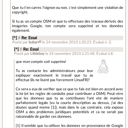
Que tu t'en carres l'oignon ou non, c'est simplement une violation de
copyright.
Si tu as un compte OSM et que tu effectues des travaux dérivés des
imageries Google, ton compte sera supprimé et tes données
également.
[^]
#
Re: Essai
Posté par
bubar🦥
le 24 novembre 2010 à 20:23
.
Évalué à
-2
.
[^]
#
Re: Essai
Posté par
Littleboy
le 24 novembre 2010 à 21:48
.
Évalué à
8
.
que mon compte soit supprimé
Tu as contacte les administrateurs pour leur
expliquer exactement le travail que tu as
effectue (ils ne lisent pas forcement LinuxFR)?
Ce sera a eux de verifier que ce que tu fais est bien en accord avec
la loi (et les regles de conduite pour contribuer a OSM). Peut-etre
que les donnees que tu as contribuees l'ont ete de maniere
parfaitement legale (vu la courte description au dessus, j'ai des
doutes quand meme [1]), mais dans le cas contraire, cela expose
OSM a des problemes juridiques potentiels et ca ne serait pas
raisonnable de garder ces donnees.
[1] Il semble que tu utilises les donnees en provenance de Google