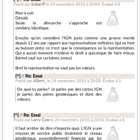
Posté par
bubar🦥
le 24 novembre 2010 à 20:04
.
Évalué à
0
.
Rien à voir.
Désolé.
Seule la démarche s'approche est
similaire/identique.
Ensuite qu'on considère l'IGN juste comme une grosse merde
depuis 12 ans par rapport aux représentations militaires (qui se font
au buisson près) ce n'est que la conséquence se la représentation.
Qui a aucun moment n'enlève le droit à quiconque de faire mieux.
(bémol sauf sur certaines zones).
Bref la représentation ne vaut pas les valeurs.
[^]
#
Re: Essai
Posté par
Albert_
le 24 novembre 2010 à 20:08
.
Évalué à
3
.
De quoi tu parles? Je parles pas des cartes IGN
je parles des points geodesiques et donc des
valeurs.
[^]
#
Re: Essai
Posté par
Larry Cow
le 24 novembre 2010 à 20:06
.
Évalué à
4
.
Il faut arrêter de dire n'importe quoi. L'IGN a une
mission de service public (maintenir le réseau
géodésique, essentiellement) financée par les