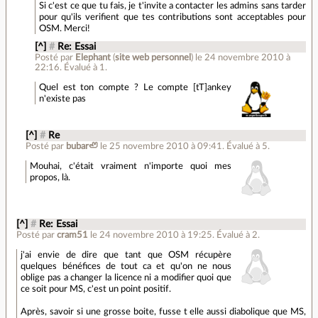
Si c'est ce que tu fais, je t'invite a contacter les admins sans tarder
pour qu'ils verifient que tes contributions sont acceptables pour
OSM. Merci!
[^]
#
Re: Essai
Posté par
Elephant
(
site web personnel
)
le 24 novembre 2010 à
22:16
.
Évalué à
1
.
Quel est ton compte ? Le compte [tT]ankey
n'existe pas
[^]
#
Re
Posté par
bubar🦥
le 25 novembre 2010 à 09:41
.
Évalué à
5
.
Mouhai, c'était vraiment n'importe quoi mes
propos, là.
[^]
#
Re: Essai
Posté par
cram51
le 24 novembre 2010 à 19:25
.
Évalué à
2
.
j'ai envie de dire que tant que OSM récupère
quelques bénéfices de tout ca et qu'on ne nous
oblige pas a changer la licence ni a modifier quoi que
ce soit pour MS, c'est un point positif.
Après, savoir si une grosse boite, fusse t elle aussi diabolique que MS,