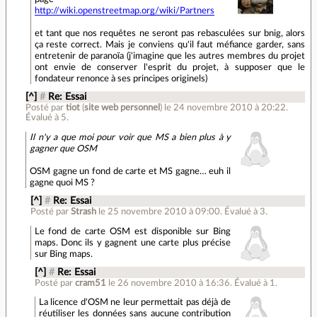
http://wiki.openstreetmap.org/wiki/Partners
et tant que nos requêtes ne seront pas rebasculées sur bnig, alors
ça reste correct. Mais je conviens qu'il faut méfiance garder, sans
entretenir de paranoïa (j'imagine que les autres membres du projet
ont envie de conserver l'esprit du projet, à supposer que le
fondateur renonce à ses principes originels)
[^]
#
Re: Essai
Posté par
tiot
(
site web personnel
)
le 24 novembre 2010 à 20:22
.
Évalué à
5
.
Il n'y a que moi pour voir que MS a bien plus à y
gagner que OSM
OSM gagne un fond de carte et MS gagne… euh il
gagne quoi MS ?
[^]
#
Re: Essai
Posté par
Strash
le 25 novembre 2010 à 09:00
.
Évalué à
3
.
Le fond de carte OSM est disponible sur Bing
maps. Donc ils y gagnent une carte plus précise
sur Bing maps.
[^]
#
Re: Essai
Posté par
cram51
le 26 novembre 2010 à 16:36
.
Évalué à
1
.
La licence d'OSM ne leur permettait pas déjà de
réutiliser les données sans aucune contribution