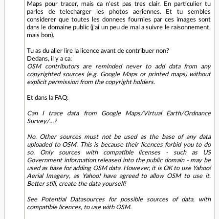
Maps pour tracer, mais ca n'est pas tres clair. En particulier tu
parles de telecharger les photos aeriennes. Et tu sembles
considerer que toutes les donnees fournies par ces images sont
dans le domaine public (j'ai un peu de mal a suivre le raisonnement,
mais bon).
Tu as du aller lire la licence avant de contribuer non?
Dedans, il y a ca:
OSM contributors are reminded never to add data from any
copyrighted sources (e.g. Google Maps or printed maps) without
explicit permission from the copyright holders.
Et dans la FAQ:
Can I trace data from Google Maps/Virtual Earth/Ordnance
Survey/...?
No. Other sources must not be used as the base of any data
uploaded to OSM. This is because their licences forbid you to do
so. Only sources with compatible licenses - such as US
Government information released into the public domain - may be
used as base for adding OSM data. However, it is OK to use Yahoo!
Aerial Imagery, as Yahoo! have agreed to allow OSM to use it.
Better still, create the data yourself!
See Potential Datasources for possible sources of data, with
compatible licences, to use with OSM.