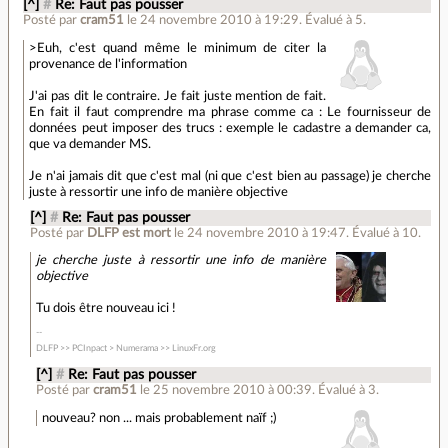
[^]
#
Re: Faut pas pousser
Posté par
cram51
le 24 novembre 2010 à 19:29
.
Évalué à
5
.
>Euh, c'est quand même le minimum de citer la
provenance de l'information
J'ai pas dit le contraire. Je fait juste mention de fait.
En fait il faut comprendre ma phrase comme ca : Le fournisseur de
données peut imposer des trucs : exemple le cadastre a demander ca,
que va demander MS.
Je n'ai jamais dit que c'est mal (ni que c'est bien au passage) je cherche
juste à ressortir une info de manière objective
[^]
#
Re: Faut pas pousser
Posté par
DLFP est mort
le 24 novembre 2010 à 19:47
.
Évalué à
10
.
je cherche juste à ressortir une info de manière
objective
Tu dois être nouveau ici !
DLFP >> PCInpact > Numerama >> LinuxFr.org
[^]
#
Re: Faut pas pousser
Posté par
cram51
le 25 novembre 2010 à 00:39
.
Évalué à
3
.
nouveau? non ... mais probablement naïf ;)