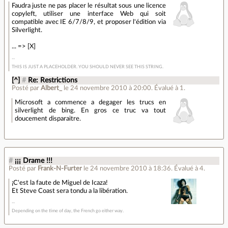
Faudra juste ne pas placer le résultat sous une licence
copyleft, utiliser une interface Web qui soit
compatible avec IE 6/7/8/9, et proposer l'édition via
Silverlight.
... => [X]
THIS IS JUST A PLACEHOLDER. YOU SHOULD NEVER SEE THIS STRING.
[^]
#
Re: Restrictions
Posté par
Albert_
le 24 novembre 2010 à 20:00
.
Évalué à
1
.
Microsoft a commence a degager les trucs en
silverlight de bing. En gros ce truc va tout
doucement disparaitre.
#
¡¡¡ Drame !!!
Posté par
Frank-N-Furter
le 24 novembre 2010 à 18:36
.
Évalué à
4
.
¡C'est la faute de Miguel de Icaza!
Et Steve Coast sera tondu a la libération.
Depending on the time of day, the French go either way.