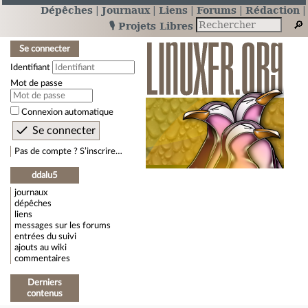
Dépêches
Journaux
Liens
Forums
Rédaction
🎙️ Projets Libres
Se connecter
Identifiant
Mot de passe
Connexion automatique
Pas de compte ? S’inscrire…
ddalu5
journaux
dépêches
liens
messages sur les forums
entrées du suivi
ajouts au wiki
commentaires
Derniers
contenus