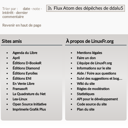
Flux Atom des dépêches de ddalu5
Trier par :
date
note
intérêt
dernier
commentaire
Revenir en haut de page
Sites amis
À propos de LinuxFr.org
Agenda du Libre
Mentions légales
April
Faire un don
Éditions D-BookeR
L’équipe de LinuxFr.org
Éditions Diamond
Informations sur le site
Éditions Eyrolles
Aide / Foire aux questions
Éditions ENI
Suivi des suggestions et bogues
En Vente Libre
Wiki du site
Framasoft
Règles de modération
La Quadrature du Net
Statistiques
Lea-Linux
API pour le développement
Open Source Initiative
Code source du site
Imprimerie Grafik Plus
Plan du site