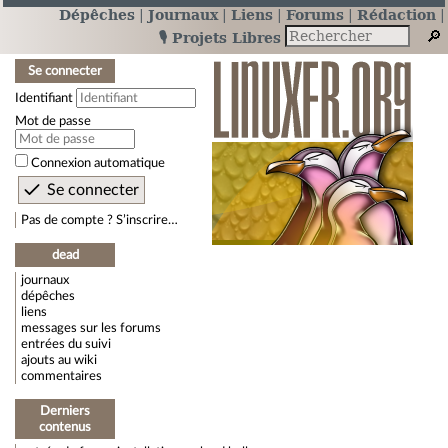
Dépêches
Journaux
Liens
Forums
Rédaction
🎙️ Projets Libres
Se connecter
Identifiant
Mot de passe
Connexion automatique
Pas de compte ? S’inscrire…
dead
journaux
dépêches
liens
messages sur les forums
entrées du suivi
ajouts au wiki
commentaires
Derniers
contenus