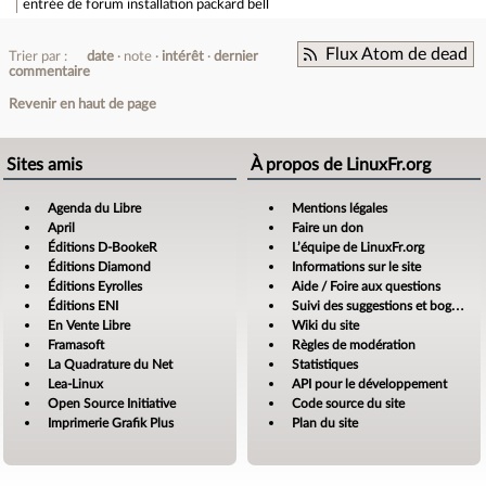
entrée de forum
installation packard bell
Flux Atom de dead
Trier par :
date
note
intérêt
dernier
commentaire
Revenir en haut de page
Sites amis
À propos de LinuxFr.org
Agenda du Libre
Mentions légales
April
Faire un don
Éditions D-BookeR
L’équipe de LinuxFr.org
Éditions Diamond
Informations sur le site
Éditions Eyrolles
Aide / Foire aux questions
Éditions ENI
Suivi des suggestions et bogues
En Vente Libre
Wiki du site
Framasoft
Règles de modération
La Quadrature du Net
Statistiques
Lea-Linux
API pour le développement
Open Source Initiative
Code source du site
Imprimerie Grafik Plus
Plan du site