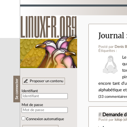
Journal
Posté par
Denis B
Étiquettes :
Le
qu
to
pi
Se connecter
Proposer un contenu
encore tant d'u
alphabétique et
Identifiant
(
33 commentaire
Mot de passe
#
Demande de
Connexion automatique
Posté par
lolop
(
s