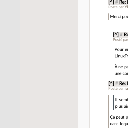
[^]
#
Re:
Posté par
Y
Merci pou
[^]
#
R
Posté pa
Pour en
LinuxFr
À ne p
une co
[^]
#
Re:
Posté par
r
Il sem
plus ai
Ça peut p
dans lequ