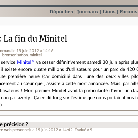
Dépêches
Journaux
Liens
Forums
La fin du Minitel
ernard
le 15 juin 2012 à 14:16
.
bronsonisation
minitel
 service
Minitel
va cesser définitivement samedi 30 juin après plu
'il existe encore quatre millions d'utilisateurs pour un parc de 420 
ute première heure (car domicilié dans l'une des deux villes pil
ncement au cœur que j'assiste à cette mort annoncée. Mais, par aille
tilisateurs ! Mon premier Minitel avait la particularité d'avoir un c
 non pas azerty ! Ça en dit long sur l'estime que nous portaient nos
s
).
 précision ?
ite web personnel
)
le 15 juin 2012 à 14:42
.
Évalué à
9
.