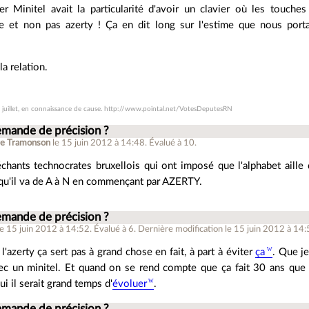
 Minitel avait la particularité d'avoir un clavier où les touche
ue et non pas azerty ! Ça en dit long sur l'estime que nous port
a relation.
 7 juillet, en connaissance de cause. http://www.pointal.net/VotesDeputesRN
emande de précision ?
re Tramonson
le 15 juin 2012 à 14:48
.
Évalué à
10
.
échants technocrates bruxellois qui ont imposé que l'alphabet aille 
qu'il va de A à N en commençant par AZERTY.
emande de précision ?
le 15 juin 2012 à 14:52
.
Évalué à
6
.
Dernière modification le 15 juin 2012 à 14:
l'azerty ça sert pas à grand chose en fait, à part à éviter
ça
. Que je
ec un minitel. Et quand on se rend compte que ça fait 30 ans que 
ui il serait grand temps d'
évoluer
.
emande de précision ?