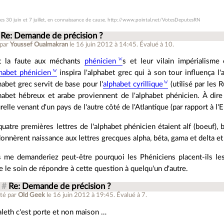
les 30 juin et 7 juillet, en connaissance de cause. http://www.pointal.net/VotesDeputesRN
Re: Demande de précision ?
 par
Youssef Oualmakran
le 16 juin 2012 à 14:45
.
Évalué à
10
.
t la faute aux méchants
phénicien
s et leur vilain impérialisme
habet phénicien
inspira l'alphabet grec qui à son tour influença l'a
phabet grec servit de base pour l'
alphabet cyrillique
(utilisé par les
phabet hébreux et arabe proviennent de l'alphabet phénicien. À dir
urelle venant d'un pays de l'autre côté de l'Atlantique (par rapport à l'
quatre premières lettres de l'alphabet phénicien étaient alf (boeuf),
donnèrent naissance aux lettres grecques alpha, béta, gama et delta et f
 me demanderiez peut-être pourquoi les Phéniciens placent-ils l
se le soin de répondre à cette question à quelqu'un d'autre.
#
Re: Demande de précision ?
té par
Old Geek
le 16 juin 2012 à 19:45
.
Évalué à
7
.
leth c'est porte et non maison …