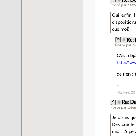
Posté par
eas
Oui enfin, 
disposition
que moi)
[^]
#
Re:
Posté par
p
C'est déj
http://w
de rien :-
Mes livres CC 
[^]
#
Re: D
Posté par
Deni
Je disais qu
Dès que le 
midi. L'opér