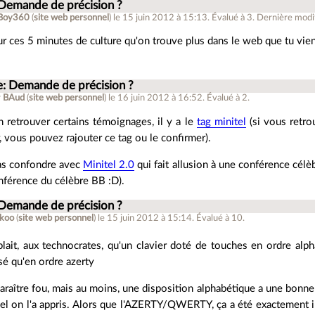
 Demande de précision ?
Boy360
(
site web personnel
)
le 15 juin 2012 à 15:13
.
Évalué à
3
.
Dernière modif
r ces 5 minutes de culture qu'on trouve plus dans le web que tu vien
e: Demande de précision ?
r
BAud
(
site web personnel
)
le 16 juin 2012 à 16:52
.
Évalué à
2
.
 retrouver certains témoignages, il y a le
tag minitel
(si vous retro
, vous pouvez rajouter ce tag ou le confirmer).
as confondre avec
Minitel 2.0
qui fait allusion à une conférence cél
nférence du célèbre BB :D).
 Demande de précision ?
akoo
(
site web personnel
)
le 15 juin 2012 à 15:14
.
Évalué à
10
.
blait, aux technocrates, qu'un clavier doté de touches en ordre alph
sé qu'en ordre azerty
araître fou, mais au moins, une disposition alphabétique a une bonne r
el on l'a appris. Alors que l'AZERTY/QWERTY, ça a été exactement i