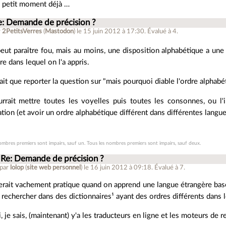
 petit moment déjà …
e: Demande de précision ?
r
2PetitsVerres
(
Mastodon
)
le 15 juin 2012 à 17:30
.
Évalué à
4
.
eut paraître fou, mais au moins, une disposition alphabétique a une 
dre dans lequel on l'a appris.
ait que reporter la question sur "mais pourquoi diable l'ordre alphabéti
rrait mettre toutes les voyelles puis toutes les consonnes, ou l'i
sation (et avoir un ordre alphabétique différent dans différentes lang
ombres premiers sont impairs, sauf un. Tous les nombres premiers sont impairs, sauf deux.
Re: Demande de précision ?
 par
lolop
(
site web personnel
)
le 16 juin 2012 à 09:18
.
Évalué à
7
.
erait vachement pratique quand on apprend une langue étrangère basée
 rechercher dans des dictionnaires¹ ayant des ordres différents dans l
i, je sais, (maintenant) y'a les traducteurs en ligne et les moteurs de 