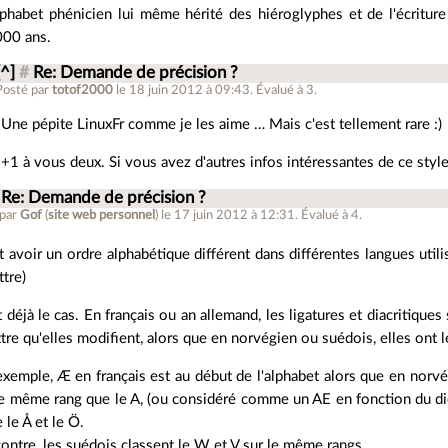
phabet phénicien lui même hérité des hiéroglyphes et de l'écriture
00 ans.
[^]
#
Re: Demande de précision ?
Posté par
totof2000
le 18 juin 2012 à 09:43
.
Évalué à
3
.
Une pépite LinuxFr comme je les aime … Mais c'est tellement rare :)
+1 à vous deux. Si vous avez d'autres infos intéressantes de ce style
Re: Demande de précision ?
 par
Gof
(
site web personnel
)
le 17 juin 2012 à 12:31
.
Évalué à
4
.
et avoir un ordre alphabétique différent dans différentes langues ut
ttre)
t déjà le cas. En français ou an allemand, les ligatures et diacritiqu
ettre qu'elles modifient, alors que en norvégien ou suédois, elles ont le
exemple, Æ en français est au début de l'alphabet alors que en norvé
le même rang que le A, (ou considéré comme un AE en fonction du dicti
 le Å et le Ö.
contre, les suédois classent le W et V sur le même rangs