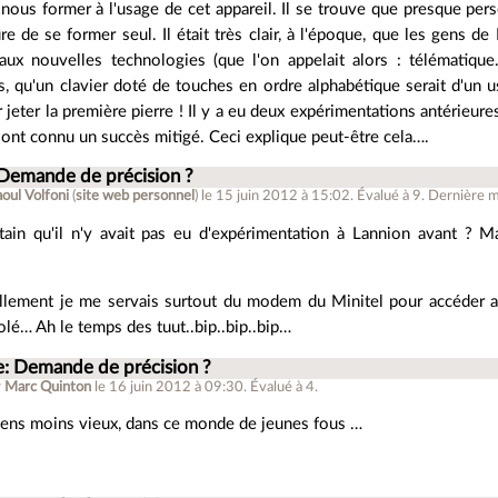
 nous former à l'usage de cet appareil. Il se trouve que presque per
e de se former seul. Il était très clair, à l'époque, que les gens de
aux nouvelles technologies (que l'on appelait alors : télématique…
s, qu'un clavier doté de touches en ordre alphabétique serait d'un u
r jeter la première pierre ! Il y a eu deux expérimentations antérieure
i ont connu un succès mitigé. Ceci explique peut-être cela….
 Demande de précision ?
oul Volfoni
(
site web personnel
)
le 15 juin 2012 à 15:02
.
Évalué à
9
.
Dernière mo
tain qu'il n'y avait pas eu d'expérimentation à Lannion avant ? 
lement je me servais surtout du modem du Minitel pour accéder au
colé… Ah le temps des tuut..bip..bip..bip…
e: Demande de précision ?
r
Marc Quinton
le 16 juin 2012 à 09:30
.
Évalué à
4
.
sens moins vieux, dans ce monde de jeunes fous …