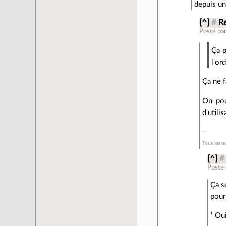
depuis un
[^]
#
R
Posté pa
Ça p
l'or
Ça ne f
On pou
d'utili
Tous les n
[^]
#
Posté
Ça s
pour
¹ Ou