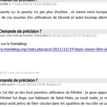
twind☯
le 15 juin 2012 à 14:53
.
Évalué à
4
.
l'azerty ou le qwerty n'a pas plus d'estime , et meme moin lorsque
s de ces touches (les utilisateurs de Dvorak et autre keymap altern
 Demande de précision ?
loum
(
site web personnel
,
Mastodon
)
le 15 juin 2012 à 19:19
.
Évalué à
2
.
à sur le framablog:
ww.framablog.org/index.php/post/2011/12/19/bepo-clavier-libre-
)
By-SA : https://ploum.net/livres.html
emande de précision ?
s Bernard
le 15 juin 2012 à 14:55
.
Évalué à
9
.
e j'ai été un des tout premiers utilisateur du Minitel : je peux appo
Minitel fut dispo aux habitants de Saint-Malo, un lundi matin, je m
ateur avait prévu de faire circuler dans les quartiers de ma ville un