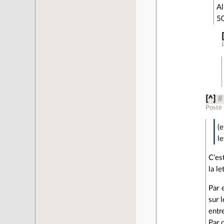
Al
50
[^]
#
Posté
(
le
C'es
la l
Par 
sur 
entre
Par 