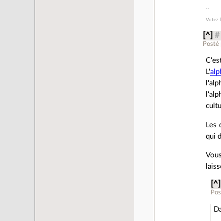
Votez 
[^]
#
Posté
C'es
L'
alp
l'al
l'al
cult
Les 
qui 
Vous
lais
[^]
Pos
Da