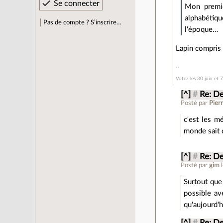
Mon premier
alphabétiq
Pas de compte ? S’inscrire…
l'époque…
Lapin compris l
Votez les 30 juin et
[^]
#
Re: D
Posté par
Pier
c'est les m
monde sait 
[^]
#
Re: D
Posté par
gim
Surtout que 
possible av
qu'aujourd'h
[^]
#
Re: D