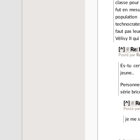
classe pour
fut en mesur
population 
technocrate
faut pas leu
Vélisy II qu
[^]
#
Re:
Posté par
Ra
Es-tu cer
jeune..
Personnel
série bri
[^]
#
R
Posté pa
je me 