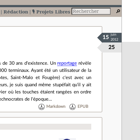
Rédaction
🎙️ Projets Libres
juin
15
2012
25
s de 30 ans d'existence. Un
reportage
révèle
000 terminaux. Ayant été un utilisateur de la
otes, Saint-Malo et Fougère) c'est avec un
urs, je suis quand même stupéfait qu'il y ait
lavier où les touches étaient rangées en ordre
 technocrates de l'époque…
Markdown
EPUB