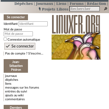
Dépêches
Journaux
Liens
Forums
Rédaction
🎙️ Projets Libres
Se connecter
Identifiant
Mot de passe
Connexion automatique
Pas de compte ? S’inscrire…
Jean-
Sébastien
Pédron
journaux
dépêches
liens
messages sur les forums
entrées du suivi
ajouts au wiki
commentaires
Derniers