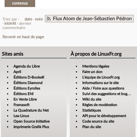
contenus
Flux Atom de Jean-Sébastien Pédron
Trier par :
date
note
intérêt
dernier
commentaire
Revenir en haut de page
Sites amis
À propos de LinuxFr.org
Agenda du Libre
Mentions légales
April
Faire un don
Éditions D-BookeR
L’équipe de LinuxFr.org
Éditions Diamond
Informations sur le site
Éditions Eyrolles
Aide / Foire aux questions
Éditions ENI
Suivi des suggestions et bogues
En Vente Libre
Wiki du site
Framasoft
Règles de modération
La Quadrature du Net
Statistiques
Lea-Linux
API pour le développement
Open Source Initiative
Code source du site
Imprimerie Grafik Plus
Plan du site