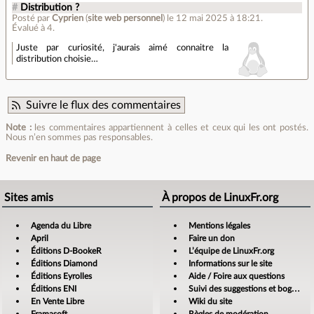
#
Distribution ?
Posté par
Cyprien
(
site web personnel
)
le 12 mai 2025 à 18:21
.
Évalué à
4
.
Juste par curiosité, j'aurais aimé connaitre la
distribution choisie…
Suivre le flux des commentaires
Note :
les commentaires appartiennent à celles et ceux qui les ont postés.
Nous n’en sommes pas responsables.
Revenir en haut de page
Sites amis
À propos de LinuxFr.org
Agenda du Libre
Mentions légales
April
Faire un don
Éditions D-BookeR
L’équipe de LinuxFr.org
Éditions Diamond
Informations sur le site
Éditions Eyrolles
Aide / Foire aux questions
Éditions ENI
Suivi des suggestions et bogues
En Vente Libre
Wiki du site
Framasoft
Règles de modération