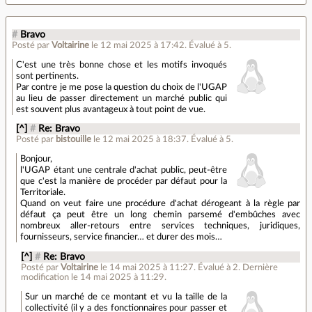
#
Bravo
Posté par
Voltairine
le 12 mai 2025 à 17:42
.
Évalué à
5
.
C'est une très bonne chose et les motifs invoqués
sont pertinents.
Par contre je me pose la question du choix de l'UGAP
au lieu de passer directement un marché public qui
est souvent plus avantageux à tout point de vue.
[^]
#
Re: Bravo
Posté par
bistouille
le 12 mai 2025 à 18:37
.
Évalué à
5
.
Bonjour,
l'UGAP étant une centrale d'achat public, peut-être
que c'est la manière de procéder par défaut pour la
Territoriale.
Quand on veut faire une procédure d'achat dérogeant à la règle par
défaut ça peut être un long chemin parsemé d'embûches avec
nombreux aller-retours entre services techniques, juridiques,
fournisseurs, service financier… et durer des mois…
[^]
#
Re: Bravo
Posté par
Voltairine
le 14 mai 2025 à 11:27
.
Évalué à
2
.
Dernière
modification le 14 mai 2025 à 11:29.
Sur un marché de ce montant et vu la taille de la
collectivité (il y a des fonctionnaires pour passer et