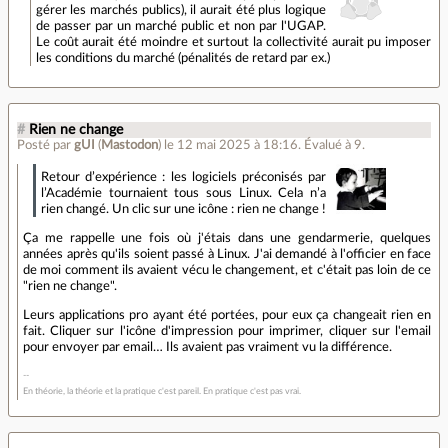
gérer les marchés publics), il aurait été plus logique
de passer par un marché public et non par l'UGAP.
Le coût aurait été moindre et surtout la collectivité aurait pu imposer
les conditions du marché (pénalités de retard par ex.)
#
Rien ne change
Posté par
gUI
(
Mastodon
)
le 12 mai 2025 à 18:16
.
Évalué à
9
.
Retour d’expérience : les logiciels préconisés par
l’Académie tournaient tous sous Linux. Cela n’a
rien changé. Un clic sur une icône : rien ne change !
Ça me rappelle une fois où j'étais dans une gendarmerie, quelques
années après qu'ils soient passé à Linux. J'ai demandé à l'officier en face
de moi comment ils avaient vécu le changement, et c'était pas loin de ce
"rien ne change".
Leurs applications pro ayant été portées, pour eux ça changeait rien en
fait. Cliquer sur l'icône d'impression pour imprimer, cliquer sur l'email
pour envoyer par email… Ils avaient pas vraiment vu la différence.
En théorie, la théorie et la pratique c'est pareil. En pratique c'est pas vrai.