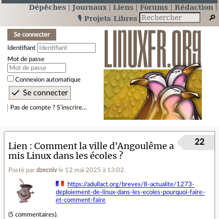
Dépêches
Journaux
Liens
Forums
Rédaction
🎙️ Projets Libres
Se connecter
Identifiant
Mot de passe
Connexion automatique
Pas de compte ? S’inscrire…
22
Lien
Comment la ville d'Angoulême a
mis Linux dans les écoles ?
Posté par
dzecniv
le 12 mai 2025 à 13:02
.
https://adullact.org/breves/8-actualite/1273-
deploiement-de-linux-dans-les-ecoles-pourquoi-faire-
et-comment-faire
(
5 commentaires
).